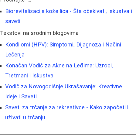
Biorevitalizacija kože lica - Šta očekivati, iskustva i
saveti
Tekstovi na srodnim blogovima
Kondilomi (HPV): Simptomi, Dijagnoza i Načini
Lečenja
Konačan Vodič za Akne na Leđima: Uzroci,
Tretmani i Iskustva
Vodič za Novogodišnje Ukrašavanje: Kreativne
Ideje i Saveti
Saveti za trčanje za rekreativce - Kako započeti i
uživati u trčanju