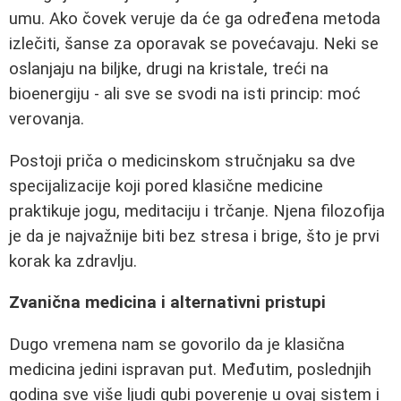
umu. Ako čovek veruje da će ga određena metoda
izlečiti, šanse za oporavak se povećavaju. Neki se
oslanjaju na biljke, drugi na kristale, treći na
bioenergiju - ali sve se svodi na isti princip: moć
verovanja.
Postoji priča o medicinskom stručnjaku sa dve
specijalizacije koji pored klasične medicine
praktikuje jogu, meditaciju i trčanje. Njena filozofija
je da je najvažnije biti bez stresa i brige, što je prvi
korak ka zdravlju.
Zvanična medicina i alternativni pristupi
Dugo vremena nam se govorilo da je klasična
medicina jedini ispravan put. Međutim, poslednjih
godina sve više ljudi gubi poverenje u ovaj sistem i