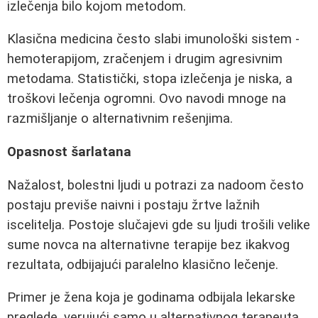
izlečenja bilo kojom metodom.
Klasična medicina često slabi imunološki sistem -
hemoterapijom, zračenjem i drugim agresivnim
metodama. Statistički, stopa izlečenja je niska, a
troškovi lečenja ogromni. Ovo navodi mnoge na
razmišljanje o alternativnim rešenjima.
Opasnost šarlatana
Nažalost, bolestni ljudi u potrazi za nadoom često
postaju previše naivni i postaju žrtve lažnih
iscelitelja. Postoje slučajevi gde su ljudi trošili velike
sume novca na alternativne terapije bez ikakvog
rezultata, odbijajući paralelno klasično lečenje.
Primer je žena koja je godinama odbijala lekarske
preglede, verujući samo u alternativnog terapeuta.