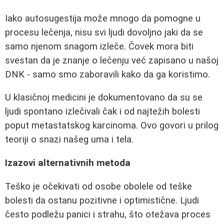
Iako autosugestija može mnogo da pomogne u
procesu lečenja, nisu svi ljudi dovoljno jaki da se
samo njenom snagom izleče. Čovek mora biti
svestan da je znanje o lečenju već zapisano u našoj
DNK - samo smo zaboravili kako da ga koristimo.
U klasičnoj medicini je dokumentovano da su se
ljudi spontano izlečivali čak i od najtežih bolesti
poput metastatskog karcinoma. Ovo govori u prilog
teoriji o snazi našeg uma i tela.
Izazovi alternativnih metoda
Teško je očekivati od osobe obolele od teške
bolesti da ostanu pozitivne i optimistične. Ljudi
često podležu panici i strahu, što otežava proces