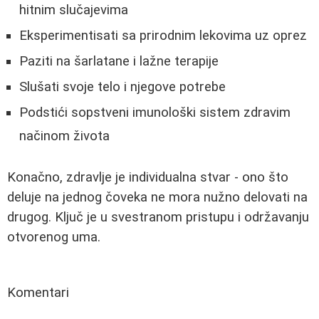
hitnim slučajevima
Eksperimentisati sa prirodnim lekovima uz oprez
Paziti na šarlatane i lažne terapije
Slušati svoje telo i njegove potrebe
Podstići sopstveni imunološki sistem zdravim
načinom života
Konačno, zdravlje je individualna stvar - ono što
deluje na jednog čoveka ne mora nužno delovati na
drugog. Ključ je u svestranom pristupu i održavanju
otvorenog uma.
Komentari