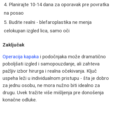
Planirajte 10-14 dana za oporavak pre povratka
na posao
Budite realni - blefaroplastika ne menja
celokupan izgled lica, samo oči
Zaključak
Operacija kapaka
i podočnjaka može dramatično
poboljšati izgled i samopouzdanje, ali zahteva
pažljiv izbor hirurga i realna očekivanja. Ključ
uspeha leži u individualnom pristupu - šta je dobro
za jednu osobu, ne mora nužno biti idealno za
drugu. Uvek tražite više mišljenja pre donošenja
konačne odluke.