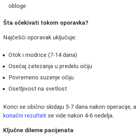
obloge
Šta očekivati tokom oporavka?
Najčešći oporavak uključuje:
Otok i modrice (7-14 dana)
Osećaj zatezanja u predelu očiju
Povremeno suzenje očiju
Osetljivost na svetlost
Konci se obično skidaju 5-7 dana nakon operacije, a
konačni rezultati
se vide nakon 4-6 nedelja.
Ključne dileme pacijenata