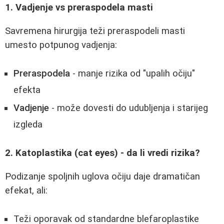
1. Vadjenje vs preraspodela masti
Savremena hirurgija teži preraspodeli masti
umesto potpunog vadjenja:
Preraspodela
- manje rizika od "upalih očiju"
efekta
Vadjenje
- može dovesti do udubljenja i starijeg
izgleda
2. Katoplastika (cat eyes) - da li vredi rizika?
Podizanje spoljnih uglova očiju daje dramatičan
efekat, ali:
Teži oporavak od standardne blefaroplastike