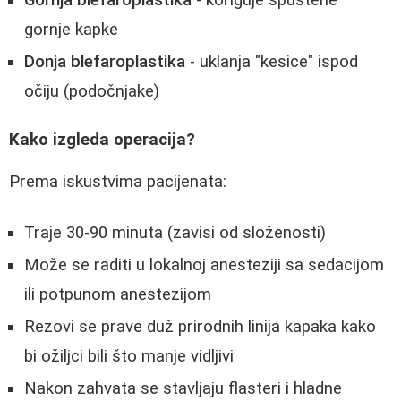
gornje kapke
Donja blefaroplastika
- uklanja "kesice" ispod
očiju (podočnjake)
Kako izgleda operacija?
Prema iskustvima pacijenata:
Traje 30-90 minuta (zavisi od složenosti)
Može se raditi u lokalnoj anesteziji sa sedacijom
ili potpunom anestezijom
Rezovi se prave duž prirodnih linija kapaka kako
bi ožiljci bili što manje vidljivi
Nakon zahvata se stavljaju flasteri i hladne