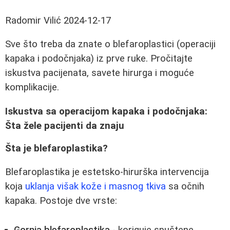
Radomir Vilić
2024-12-17
Sve što treba da znate o blefaroplastici (operaciji
kapaka i podočnjaka) iz prve ruke. Pročitajte
iskustva pacijenata, savete hirurga i moguće
komplikacije.
Iskustva sa operacijom kapaka i podočnjaka:
Šta žele pacijenti da znaju
Šta je blefaroplastika?
Blefaroplastika je estetsko-hirurška intervencija
koja
uklanja višak kože i masnog tkiva
sa očnih
kapaka. Postoje dve vrste:
Gornja blefaroplastika
- koriguje spuštene