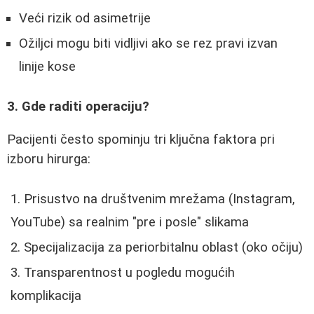
Veći rizik od asimetrije
Ožiljci mogu biti vidljivi ako se rez pravi izvan
linije kose
3. Gde raditi operaciju?
Pacijenti često spominju tri ključna faktora pri
izboru hirurga:
Prisustvo na društvenim mrežama (Instagram,
YouTube) sa realnim "pre i posle" slikama
Specijalizacija za periorbitalnu oblast (oko očiju)
Transparentnost u pogledu mogućih
komplikacija