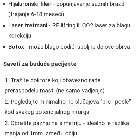
Hijaluronski fileri
- popunjavanje suznih brazdi
(trajanje 6-18 meseci)
Laser tretmani
- RF lifting ili CO2 laser za blagu
korekciju
Botox
- može blago podići spoljne delove obrva
Saveti za buduće pacijente
Tražite doktore koji obavezno rade
preraspodelu masti (ne samo vadjenje)
Pogledajte minimalno 10 slučajeva "pre i posle"
kod svakog potencijalnog hirurga
Obratite pažnju na simetriju - idealno je razlika
manja od 1mm između očiju