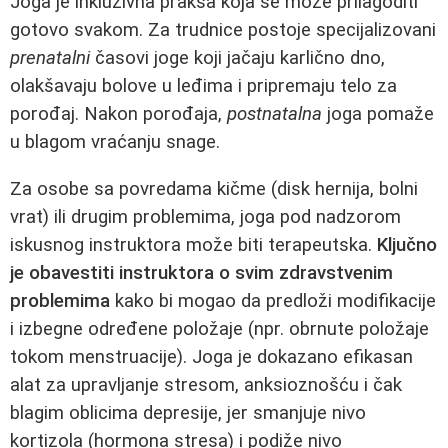
Joga je inkluzivna praksa koja se može prilagoditi
gotovo svakom. Za trudnice postoje specijalizovani
prenatalni
časovi joge koji jačaju karlično dno,
olakšavaju bolove u leđima i pripremaju telo za
porođaj. Nakon porođaja,
postnatalna
joga pomaže
u blagom vraćanju snage.
Za osobe sa povredama kičme (disk hernija, bolni
vrat) ili drugim problemima, joga pod nadzorom
iskusnog instruktora može biti terapeutska.
Ključno
je obavestiti instruktora o svim zdravstvenim
problemima
kako bi mogao da predloži modifikacije
i izbegne određene položaje (npr. obrnute položaje
tokom menstruacije). Joga je dokazano efikasan
alat za upravljanje stresom, anksioznošću i čak
blagim oblicima depresije, jer smanjuje nivo
kortizola (hormona stresa) i podiže nivo