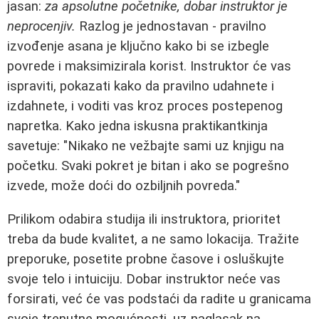
jasan:
za apsolutne početnike, dobar instruktor je
neprocenjiv.
Razlog je jednostavan - pravilno
izvođenje asana je ključno kako bi se izbegle
povrede i maksimizirala korist. Instruktor će vas
ispraviti, pokazati kako da pravilno udahnete i
izdahnete, i voditi vas kroz proces postepenog
napretka. Kako jedna iskusna praktikantkinja
savetuje: "Nikako ne vežbajte sami uz knjigu na
početku. Svaki pokret je bitan i ako se pogrešno
izvede, može doći do ozbiljnih povreda."
Prilikom odabira studija ili instruktora, prioritet
treba da bude kvalitet, a ne samo lokacija. Tražite
preporuke, posetite probne časove i osluškujte
svoje telo i intuiciju. Dobar instruktor neće vas
forsirati, već će vas podstaći da radite u granicama
svoje trenutne mogućnosti, uz naglasak na