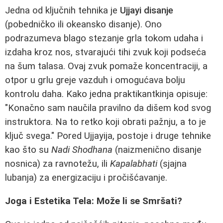
Jedna od ključnih tehnika je
Ujjayi disanje
(pobedničko ili okeansko disanje). Ono
podrazumeva blago stezanje grla tokom udaha i
izdaha kroz nos, stvarajući tihi zvuk koji podseća
na šum talasa. Ovaj zvuk pomaže koncentraciji, a
otpor u grlu greje vazduh i omogućava bolju
kontrolu daha. Kako jedna praktikantkinja opisuje:
"Konačno sam naučila pravilno da dišem kod svog
instruktora. Na to retko koji obrati pažnju, a to je
ključ svega." Pored Ujjayija, postoje i druge tehnike
kao što su
Nadi Shodhana
(naizmenično disanje
nosnica) za ravnotežu, ili
Kapalabhati
(sjajna
lubanja) za energizaciju i pročišćavanje.
Joga i Estetika Tela: Može li se Smršati?