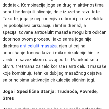
dodatak. Kombinacija joge sa drugim aktivnostima,
poput hodanja ili plivanja, daje izuzetne rezultate.
Takođe, joga je neprocenjiva u borbi protiv celulita
jer poboljšava cirkulaciju i limfni drenaž, a
specijalizovane anticelulit masaže mogu biti odličan
doprinos ovom procesu. Iako sama joga nije
direktna
anticelulit masaža
, njen uticaj na
poboljšanje tonusa kože i mikrocirkulacije čini je
vrednim saveznikom u ovoj borbi. Ponekad se u
okviru tretmana za telo koriste i anti celulit masaže
koje kombinuju tehnike dubljeg masažnog dejstva
sa principima aktivacije cirkulacije sličnim jogi.
Joga i Specifična Stanja: Trudnoća, Povrede,
Stres