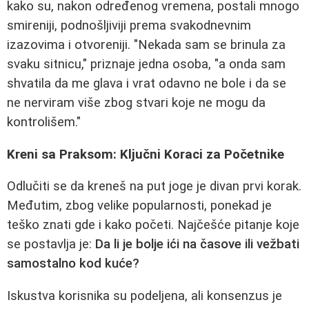
kako su, nakon određenog vremena, postali mnogo
smireniji, podnošljiviji prema svakodnevnim
izazovima i otvoreniji. "Nekada sam se brinula za
svaku sitnicu," priznaje jedna osoba, "a onda sam
shvatila da me glava i vrat odavno ne bole i da se
ne nerviram više zbog stvari koje ne mogu da
kontrolišem."
Kreni sa Praksom: Ključni Koraci za Početnike
Odlučiti se da kreneš na put joge je divan prvi korak.
Međutim, zbog velike popularnosti, ponekad je
teško znati gde i kako početi. Najčešće pitanje koje
se postavlja je:
Da li je bolje ići na časove ili vežbati
samostalno kod kuće?
Iskustva korisnika su podeljena, ali konsenzus je