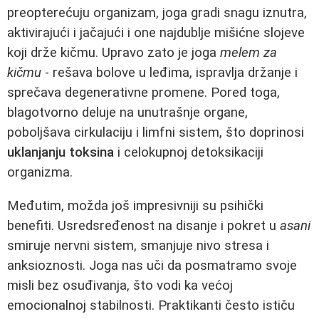
preopterećuju organizam, joga gradi snagu iznutra,
aktivirajući i jačajući i one najdublje mišićne slojeve
koji drže kičmu. Upravo zato je joga
melem za
kičmu
- rešava bolove u leđima, ispravlja držanje i
sprečava degenerativne promene. Pored toga,
blagotvorno deluje na unutrašnje organe,
poboljšava cirkulaciju i limfni sistem, što doprinosi
uklanjanju toksina
i celokupnoj detoksikaciji
organizma.
Međutim, možda još impresivniji su psihički
benefiti. Usredsređenost na disanje i pokret u
asani
smiruje nervni sistem, smanjuje nivo stresa i
anksioznosti. Joga nas uči da posmatramo svoje
misli bez osuđivanja, što vodi ka većoj
emocionalnoj stabilnosti. Praktikanti često ističu