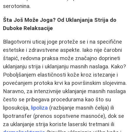
serotonina.
Šta Još Može Joga? Od Uklanjanja Strija do
Duboke Relaksacije
Blagotvorni uticaj joge proteže se i na specifične
estetske i zdravstvene aspekte. Iako nije čarobni
štapić, redovna praksa može značajno doprineti
uklanjanju strija i uklanjanju masnih naslaga. Kako?
Poboljšanjem elastičnosti kože kroz istezanje i
povećanjem protoka krvi ka površinskim slojevima.
Naravno, za intenzivnije uklanjanje masnih naslaga
često se pribegava procedurama kao što su
liposukcija,
lipoliza
(razbijanje masnih ćelija) ili
lipotransfer (prenos sopstvene masnoće), dok se
za uklanjanje strija koriste laserski tretmani ili