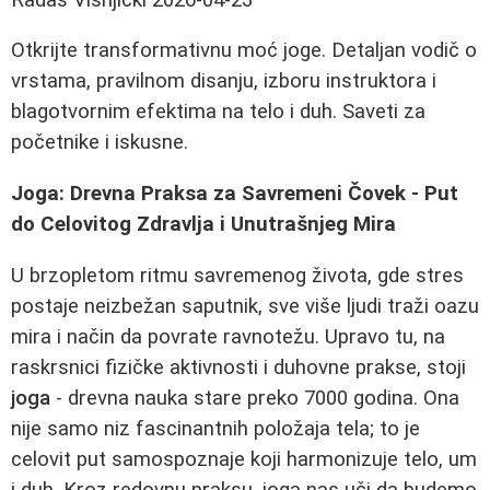
Otkrijte transformativnu moć joge. Detaljan vodič o
vrstama, pravilnom disanju, izboru instruktora i
blagotvornim efektima na telo i duh. Saveti za
početnike i iskusne.
Joga: Drevna Praksa za Savremeni Čovek - Put
do Celovitog Zdravlja i Unutrašnjeg Mira
U brzopletom ritmu savremenog života, gde stres
postaje neizbežan saputnik, sve više ljudi traži oazu
mira i način da povrate ravnotežu. Upravo tu, na
raskrsnici fizičke aktivnosti i duhovne prakse, stoji
joga
- drevna nauka stare preko 7000 godina. Ona
nije samo niz fascinantnih položaja tela; to je
celovit put samospoznaje koji harmonizuje telo, um
i duh. Kroz redovnu praksu, joga nas uči da budemo