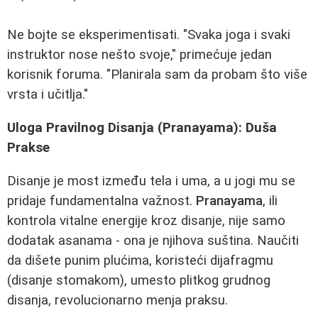
Ne bojte se eksperimentisati. "Svaka joga i svaki
instruktor nose nešto svoje," primećuje jedan
korisnik foruma. "Planirala sam da probam što više
vrsta i učitlja."
Uloga Pravilnog Disanja (Pranayama): Duša
Prakse
Disanje je most između tela i uma, a u jogi mu se
pridaje fundamentalna važnost.
Pranayama
, ili
kontrola vitalne energije kroz disanje, nije samo
dodatak asanama - ona je njihova suština. Naučiti
da dišete punim plućima, koristeći dijafragmu
(disanje stomakom), umesto plitkog grudnog
disanja, revolucionarno menja praksu.