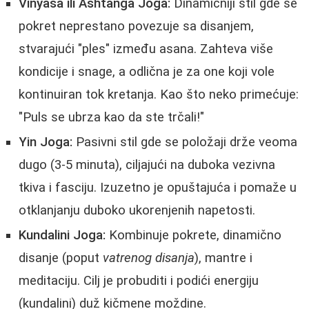
Vinyasa ili Ashtanga Joga:
Dinamičniji stil gde se
pokret neprestano povezuje sa disanjem,
stvarajući "ples" između asana. Zahteva više
kondicije i snage, a odlična je za one koji vole
kontinuiran tok kretanja. Kao što neko primećuje:
"Puls se ubrza kao da ste trčali!"
Yin Joga:
Pasivni stil gde se položaji drže veoma
dugo (3-5 minuta), ciljajući na duboka vezivna
tkiva i fasciju. Izuzetno je opuštajuća i pomaže u
otklanjanju duboko ukorenjenih napetosti.
Kundalini Joga:
Kombinuje pokrete, dinamično
disanje (poput
vatrenog disanja
), mantre i
meditaciju. Cilj je probuditi i podići energiju
(kundalini) duž kičmene moždine.