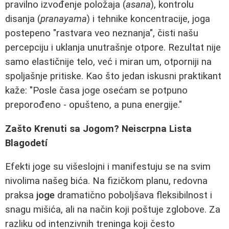
pravilno izvođenje položaja (
asana
), kontrolu
disanja (
pranayama
) i tehnike koncentracije, joga
postepeno "rastvara veo neznanja", čisti našu
percepciju i uklanja unutrašnje otpore. Rezultat nije
samo elastičnije telo, već i miran um, otporniji na
spoljašnje pritiske. Kao što jedan iskusni praktikant
kaže: "Posle časa joge osećam se potpuno
preporođeno - opušteno, a puna energije."
Zašto Krenuti sa Jogom? Neiscrpna Lista
Blagodetí
Efekti joge su višeslojni i manifestuju se na svim
nivolima našeg bića. Na fizičkom planu, redovna
praksa
joge
dramatično poboljšava fleksibilnost i
snagu mišića, ali na način koji poštuje zglobove. Za
razliku od intenzivnih treninga koji često