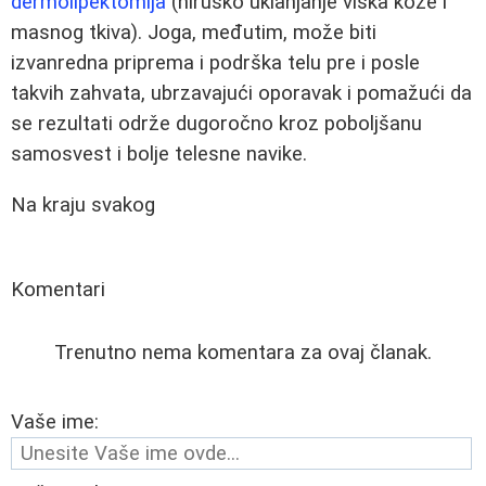
dermolipektomija
(hiruško uklanjanje viška kože i
masnog tkiva). Joga, međutim, može biti
izvanredna priprema i podrška telu pre i posle
takvih zahvata, ubrzavajući oporavak i pomažući da
se rezultati održe dugoročno kroz poboljšanu
samosvest i bolje telesne navike.
Na kraju svakog
Komentari
Trenutno nema komentara za ovaj članak.
Vaše ime: