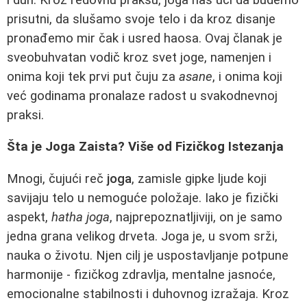
prisutni, da slušamo svoje telo i da kroz disanje
pronađemo mir čak i usred haosa. Ovaj članak je
sveobuhvatan vodič kroz svet joge, namenjen i
onima koji tek prvi put čuju za
asane
, i onima koji
već godinama pronalaze radost u svakodnevnoj
praksi.
Šta je Joga Zaista? Više od Fizičkog Istezanja
Mnogi, čujući reč
joga
, zamisle gipke ljude koji
savijaju telo u nemoguće položaje. Iako je fizički
aspekt,
hatha joga
, najprepoznatljiviji, on je samo
jedna grana velikog drveta. Joga je, u svom srži,
nauka o životu. Njen cilj je uspostavljanje potpune
harmonije - fizičkog zdravlja, mentalne jasnoće,
emocionalne stabilnosti i duhovnog izražaja. Kroz