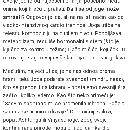
Ovo je jedno od najčešćih pitanja, posebno među
onima koji kreću u praksu.
Da li se od joge može
smršati?
Odgovor je: da, ali ne na isti način kao od
visoko-intenzivnog kardio treninga. Joga utiče na
telesnu kompoziciju na dubljem nivou. Poboljšava
metabolizam, reguliše hormonalni sistem (što je
ključno za kontrolu težine) i jača mišiće, koji čak i u
mirovanju sagorevaju više kalorija od masnog tkiva.
Međutim, najveći uticaj je na naš odnos prema
hrani i telu. Joga podstiče svesnost (mindfulness),
što se prenosi i na ishranu - postajemo svesniji šta,
zašto i koliko jedemo. Kao što neko primećuje:
"Sasvim spontano mi se promenila ishrana. Počela
sam da se hranim zdravije." Dinamičniji stilovi,
poput Ashtanga ili Vinyasa joge, zbog svoje
kontinuirane prirode mogu biti odličan kardio