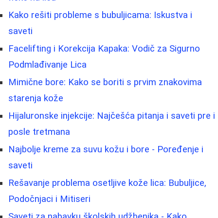
Kako rešiti probleme s bubuljicama: Iskustva i
saveti
Facelifting i Korekcija Kapaka: Vodič za Sigurno
Podmlađivanje Lica
Mimične bore: Kako se boriti s prvim znakovima
starenja kože
Hijaluronske injekcije: Najčešća pitanja i saveti pre i
posle tretmana
Najbolje kreme za suvu kožu i bore - Poređenje i
saveti
Rešavanje problema osetljive kože lica: Bubuljice,
Podočnjaci i Mitiseri
Saveti za nabavku školskih udžbenika - Kako