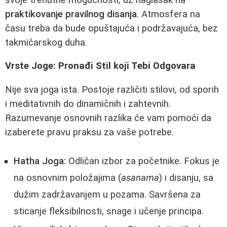
praktikovanje pravilnog disanja
. Atmosfera na
času treba da bude opuštajuća i podržavajuća, bez
takmičarskog duha.
Vrste Joge: Pronađi Stil koji Tebi Odgovara
Nije sva joga ista. Postoje različiti stilovi, od sporih
i meditativnih do dinamičnih i zahtevnih.
Razumevanje osnovnih razlika će vam pomoći da
izaberete pravu praksu za vaše potrebe.
Hatha Joga:
Odličan izbor za početnike. Fokus je
na osnovnim položajima (
asanama
) i disanju, sa
dužim zadržavanjem u pozama. Savršena za
sticanje fleksibilnosti, snage i učenje principa.