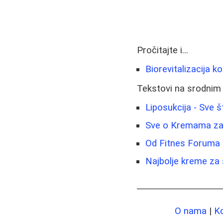
Pročitajte i...
Biorevitalizacija ko
Tekstovi na srodnim
Liposukcija - Sve š
Sve o Kremama za S
Od Fitnes Foruma 
Najbolje kreme za 
O nama
|
K