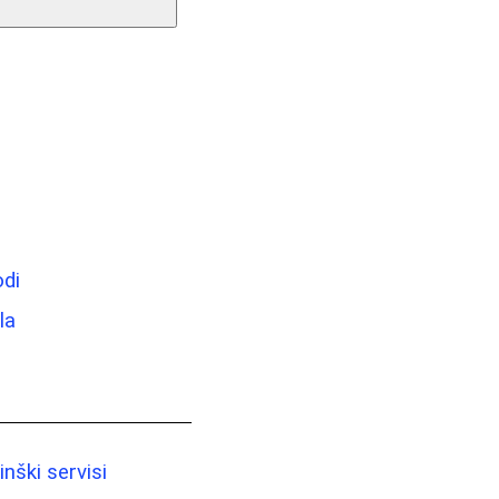
odi
la
nški servisi