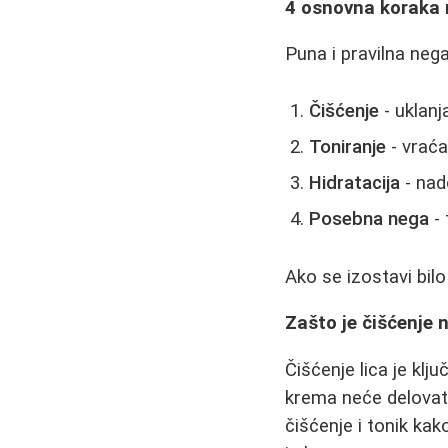
4 osnovna koraka 
Puna i pravilna nega
Čišćenje
- uklanj
Toniranje
- vraća
Hidratacija
- nad
Posebna nega
- 
Ako se izostavi bilo
Zašto je čišćenje 
Čišćenje lica je kl
krema neće delovati
čišćenje i tonik ka