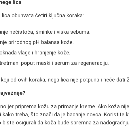
nege lica
 lica obuhvata četiri ključna koraka:
anje nečistoća, šminke i viška sebuma.
nje prirodnog pH balansa kože.
oknada vlage i hranjenje kože.
tretmani poput maski i serum za regeneraciju.
 koji od ovih koraka, nega lica nije potpuna i neće dati 
najvažnije?
jučno jer priprema kožu za primanje kreme. Ako koža nij
 kako treba, što znači da je bacanje novca. Koristite 
ko biste osigurali da koža bude spremna za nadogradnju