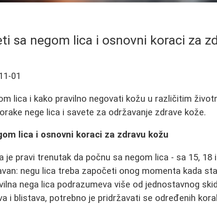
ti sa negom lica i osnovni koraci za z
11-01
m lica i kako pravilno negovati kožu u različitim živo
rake nege lica i savete za održavanje zdrave kože.
om lica i osnovni koraci za zdravu kožu
 je pravi trenutak da počnu sa negom lica - sa 15, 18 i
avan: negu lica treba započeti onog momenta kada sta
ilna nega lica podrazumeva više od jednostavnog skid
a i blistava, potrebno je pridržavati se određenih kora