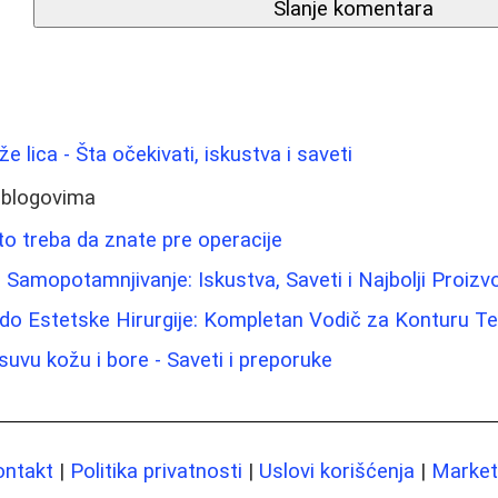
Slanje komentara
že lica - Šta očekivati, iskustva i saveti
 blogovima
to treba da znate pre operacije
amopotamnjivanje: Iskustva, Saveti i Najbolji Proizv
do Estetske Hirurgije: Kompletan Vodič za Konturu Te
suvu kožu i bore - Saveti i preporuke
ontakt
|
Politika privatnosti
|
Uslovi korišćenja
|
Marketi