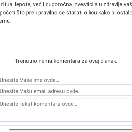
ritual lepote, već i dugoročna investicija u zdravlje v
početi što pre i pravilno se starati o licu kako bi ostalo
reme.
Trenutno nema komentara za ovaj članak.