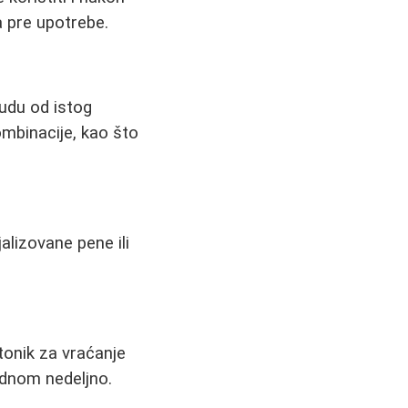
a pre upotrebe.
budu od istog
mbinacije, kao što
jalizovane pene ili
tonik za vraćanje
ednom nedeljno.