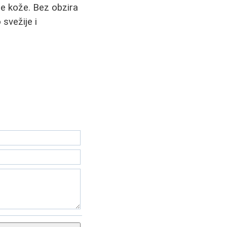
aše kože. Bez obzira
 svežije i