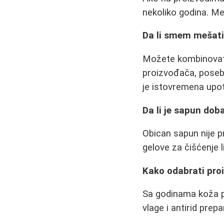
nekoliko godina. Međ
Da li smem mešati 
Možete kombinovati 
proizvođača, poseb
je istovremena upotr
Da li je sapun doba
Obican sapun nije pr
gelove za čišćenje l
Kako odabrati pro
Sa godinama koža po
vlage i antirid pre