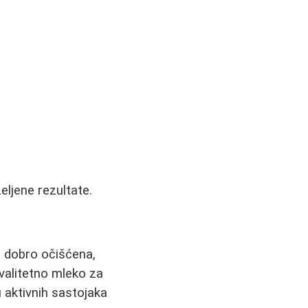
željene rezultate.
e dobro očišćena,
kvalitetno mleko za
 aktivnih sastojaka