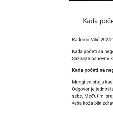
Kada poče
Radomir Vilić
2024-
Kada početi sa nego
Saznajte osnovne ko
Kada početi sa neg
Mnogi se pitaju kada
Odgovor je jednost
sebe. Međutim, prav
vaša koža bila zdrav