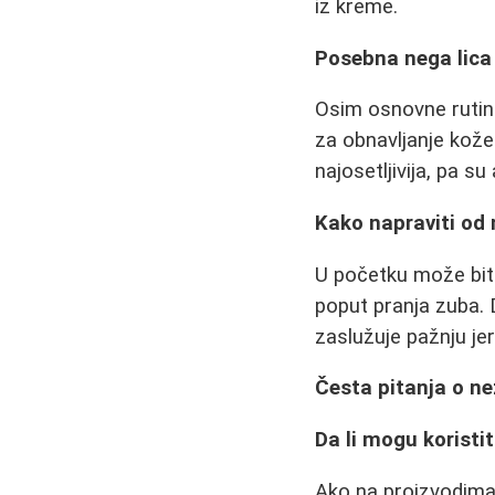
iz kreme.
Posebna nega lica
Osim osnovne rutine
za obnavljanje kože
najosetljivija, pa s
Kako napraviti od 
U početku može biti
poput pranja zuba. 
zaslužuje pažnju jer
Česta pitanja o nez
Da li mogu koristi
Ako na proizvodima n