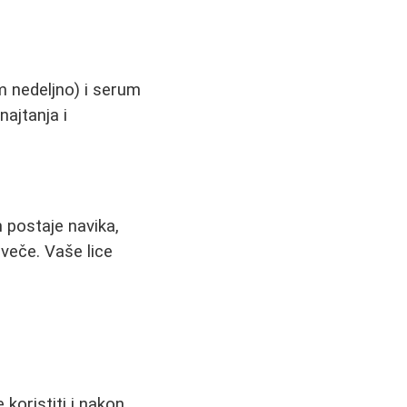
m nedeljno) i serum
najtanja i
 postaje navika,
uveče. Vaše lice
 koristiti i nakon