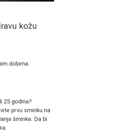
dravu kožu
tnim dobima.
li 25 godina?
vite prvu sminku na
anja šminke. Da bi
ka.