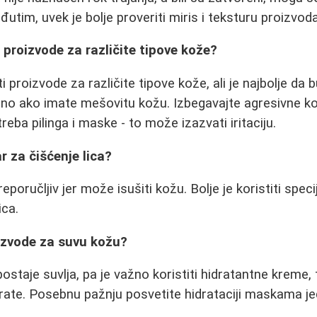
utim, uvek je bolje proveriti miris i teksturu proizvod
proizvode za različite tipove kože?
proizvode za različite tipove kože, ali je najbolje da 
no ako imate mešovitu kožu. Izbegavajte agresivne ko
eba pilinga i maske - to može izazvati iritaciju.
r za čišćenje lica?
eporučljiv jer može isušiti kožu. Bolje je koristiti speci
ica.
izvode za suvu kožu?
staje suvlja, pa je važno koristiti hidratantne kreme, 
parate. Posebnu pažnju posvetite hidrataciji maskama j