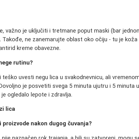
, važno je uključiti i tretmane poput maski (bar jedno
. Takođe, ne zanemarujte oblast oko očiju - tu je koža 
u antirid kreme obavezne.
nege rutinu?
 teško uvesti negu lica u svakodnevnicu, ali vremenom
Dovoljno je posvetiti svega 5 minuta ujutru i 5 minuta 
 je ogledalo lepote i zdravlja.
i lica
ti proizvode nakon dugog čuvanja?
ije naznačen rok trajanja, a bili su zatvoreni, mogu se