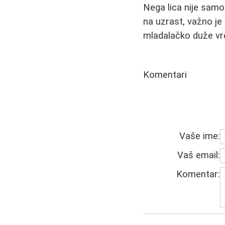
Nega lica nije samo 
na uzrast, važno je 
mladalačko duže v
Komentari
Vaše ime:
Vaš email:
Komentar: