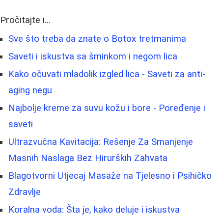
Pročitajte i...
Sve što treba da znate o Botox tretmanima
Saveti i iskustva sa šminkom i negom lica
Kako očuvati mladolik izgled lica - Saveti za anti-
aging negu
Najbolje kreme za suvu kožu i bore - Poređenje i
saveti
Ultrazvučna Kavitacija: Rešenje Za Smanjenje
Masnih Naslaga Bez Hirurških Zahvata
Blagotvorni Utjecaj Masaže na Tjelesno i Psihičko
Zdravlje
Koralna voda: Šta je, kako deluje i iskustva