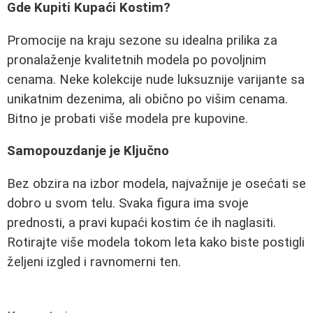
Gde Kupiti Kupaći Kostim?
Promocije na kraju sezone su idealna prilika za
pronalaženje kvalitetnih modela po povoljnim
cenama. Neke kolekcije nude luksuznije varijante sa
unikatnim dezenima, ali obično po višim cenama.
Bitno je probati više modela pre kupovine.
Samopouzdanje je Ključno
Bez obzira na izbor modela, najvažnije je osećati se
dobro u svom telu. Svaka figura ima svoje
prednosti, a pravi kupaći kostim će ih naglasiti.
Rotirajte više modela tokom leta kako biste postigli
željeni izgled i ravnomerni ten.