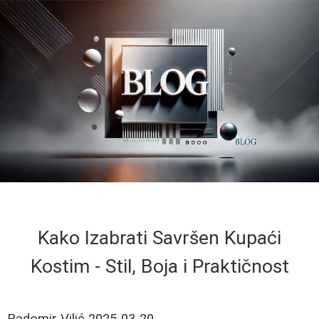
Kako Izabrati Savršen Kupaći
Kostim - Stil, Boja i Praktičnost
Radomir Vilić
2025-03-20