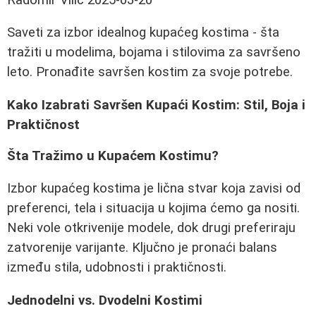
Saveti za izbor idealnog kupaćeg kostima - šta
tražiti u modelima, bojama i stilovima za savršeno
leto. Pronađite savršen kostim za svoje potrebe.
Kako Izabrati Savršen Kupaći Kostim: Stil, Boja i
Praktičnost
Šta Tražimo u Kupaćem Kostimu?
Izbor kupaćeg kostima je lična stvar koja zavisi od
preferenci, tela i situacija u kojima ćemo ga nositi.
Neki vole otkrivenije modele, dok drugi preferiraju
zatvorenije varijante. Ključno je pronaći balans
između stila, udobnosti i praktičnosti.
Jednodelni vs. Dvodelni Kostimi