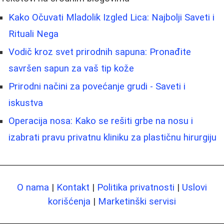
Kako Očuvati Mladolik Izgled Lica: Najbolji Saveti i
Rituali Nega
Vodič kroz svet prirodnih sapuna: Pronađite
savršen sapun za vaš tip kože
Prirodni načini za povećanje grudi - Saveti i
iskustva
Operacija nosa: Kako se rešiti grbe na nosu i
izabrati pravu privatnu kliniku za plastičnu hirurgiju
O nama
|
Kontakt
|
Politika privatnosti
|
Uslovi
korišćenja
|
Marketinški servisi