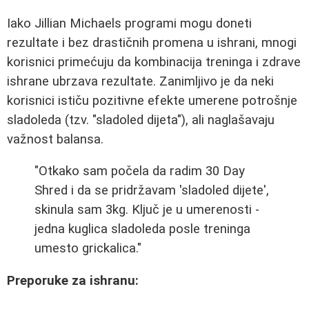
Iako Jillian Michaels programi mogu doneti
rezultate i bez drastičnih promena u ishrani, mnogi
korisnici primećuju da kombinacija treninga i zdrave
ishrane ubrzava rezultate. Zanimljivo je da neki
korisnici ističu pozitivne efekte umerene potrošnje
sladoleda (tzv. "sladoled dijeta"), ali naglašavaju
važnost balansa.
"Otkako sam počela da radim 30 Day
Shred i da se pridržavam 'sladoled dijete',
skinula sam 3kg. Ključ je u umerenosti -
jedna kuglica sladoleda posle treninga
umesto grickalica."
Preporuke za ishranu: