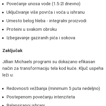
Povećanje unosa vode (1.5-2l dnevno)
Uključivanje više povrća i voća u ishranu
Umesto belog hleba - integralni proizvodi
Proteini u svakom obroku
Izbegavanje gaziranih pića i sokova
Zaključak
Jillian Michaels programi su dokazano efikasan
način za transformaciju tela kod kuće. Ključ uspeha
leži u:
Redovnosti vežbanja (minimum 5 puta nedeljno)
Postepenom povećanju intenziteta
Balansiranoj ishrani