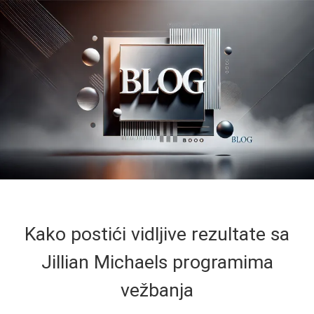
Kako postići vidljive rezultate sa
Jillian Michaels programima
vežbanja