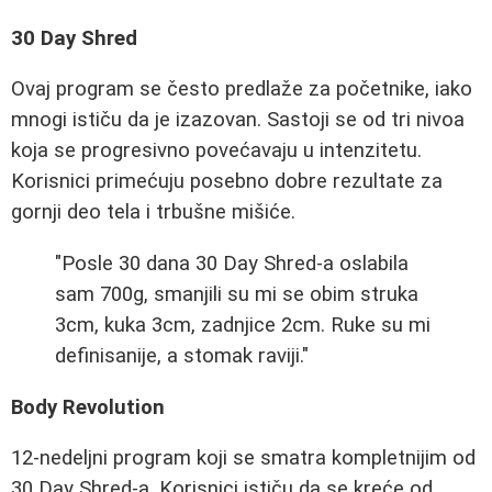
30 Day Shred
Ovaj program se često predlaže za početnike, iako
mnogi ističu da je izazovan. Sastoji se od tri nivoa
koja se progresivno povećavaju u intenzitetu.
Korisnici primećuju posebno dobre rezultate za
gornji deo tela i trbušne mišiće.
"Posle 30 dana 30 Day Shred-a oslabila
sam 700g, smanjili su mi se obim struka
3cm, kuka 3cm, zadnjice 2cm. Ruke su mi
definisanije, a stomak raviji."
Body Revolution
12-nedeljni program koji se smatra kompletnijim od
30 Day Shred-a. Korisnici ističu da se kreće od