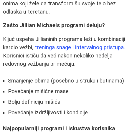
onima koji žele da transformišu svoje telo bez
odlaska u teretanu.
Zašto Jillian Michaels programi deluju?
Ključ uspeha Jillianinih programa leži u kombinaciji
kardio vežbi,
treninga snage i intervalnog pristupa
.
Korisnici ističu da već nakon nekoliko nedelja
redovnog vežbanja primećuju:
Smanjenje obima (posebno u struku i butinama)
Povećanje mišićne mase
Bolju definiciju mišića
Povećanje izdržljivosti i kondicije
Najpopularniji programi i iskustva korisnika