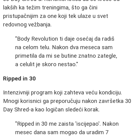
lakših ka težim treningima, što ga čini
pristupačnijim za one koji tek ulaze u svet
redovnog vežbanja.
"Body Revolution ti daje osećaj da radiš
na celom telu. Nakon dva meseca sam
primetila da mi se butine znatno zategle,
a celulit je skoro nestao."
Ripped in 30
Intenzivniji program koji zahteva veću kondiciju.
Mnogi korisnici ga preporučuju nakon završetka 30
Day Shred-a kao logičan sledeći korak.
"Ripped in 30 me zaista 'iscijepao'. Nakon
mesec dana sam mogao da uradim 7