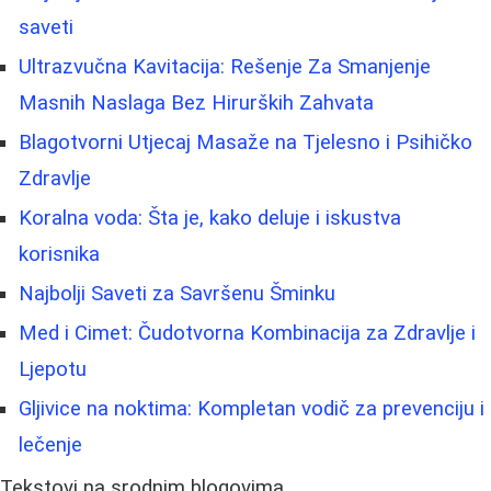
saveti
Ultrazvučna Kavitacija: Rešenje Za Smanjenje
Masnih Naslaga Bez Hirurških Zahvata
Blagotvorni Utjecaj Masaže na Tjelesno i Psihičko
Zdravlje
Koralna voda: Šta je, kako deluje i iskustva
korisnika
Najbolji Saveti za Savršenu Šminku
Med i Cimet: Čudotvorna Kombinacija za Zdravlje i
Ljepotu
Gljivice na noktima: Kompletan vodič za prevenciju i
lečenje
Tekstovi na srodnim blogovima