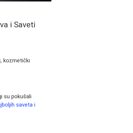
va i Saveti
i, kozmetički
gi su pokušali
jboljih saveta i