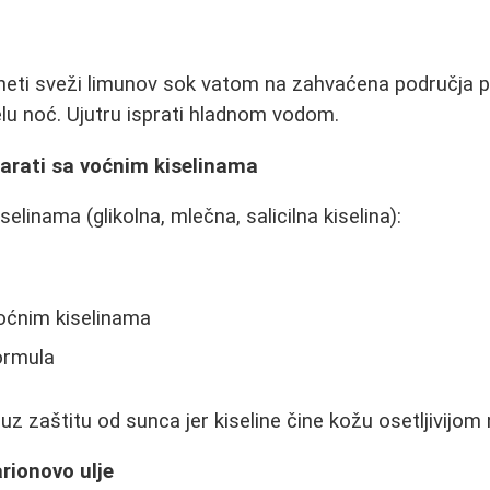
eti sveži limunov sok vatom na zahvaćena područja pr
celu noć. Ujutru isprati hladnom vodom.
parati sa voćnim kiselinama
elinama (glikolna, mlečna, salicilna kiselina):
voćnim kiselinama
ormula
h uz zaštitu od sunca jer kiseline čine kožu osetljivijom
arionovo ulje