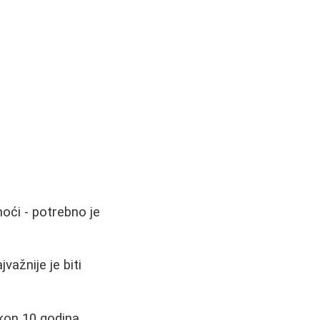
noći - potrebno je
važnije je biti
akon 10 godina