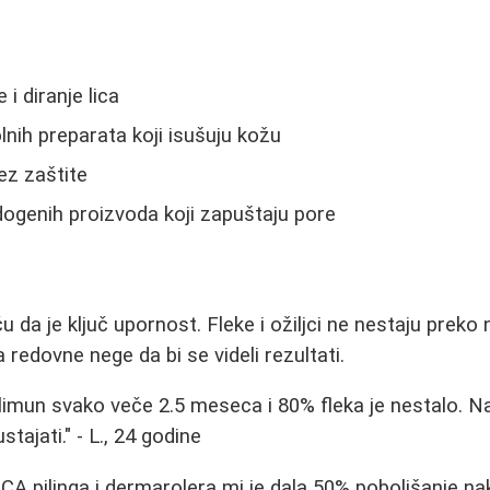
i diranje lica
lnih preparata koji isušuju kožu
ez zaštite
ogenih proizvoda koji zapuštaju pore
ču da je ključ upornost. Fleke i ožiljci ne nestaju preko 
 redovne nege da bi se videli rezultati.
limun svako veče 2.5 meseca i 80% fleka je nestalo. Naj
tajati." - L., 24 godine
CA pilinga i dermarolera mi je dala 50% poboljšanje n