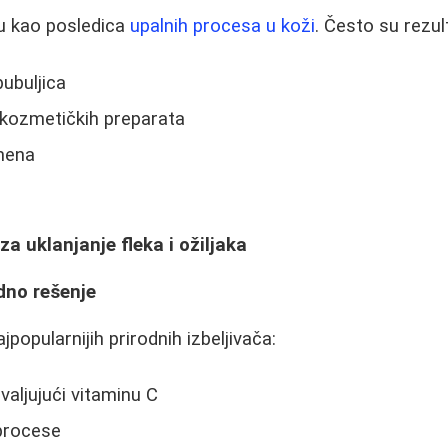
ju kao posledica
upalnih procesa u koži
. Često su rezul
bubuljica
kozmetičkih preparata
mena
 uklanjanje fleka i ožiljaka
dno rešenje
jpopularnijih prirodnih izbeljivača:
valjujući vitaminu C
procese