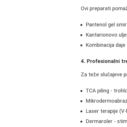
Ovi preparati pomaž
Pantenol gel smir
Kantarionovo ulj
Kombinacija daje 
4. Profesionalni t
Za teže slučajeve p
TCA piling - trohl
Mikrodermoabrazi
Laser terapije (V-
Dermaroler - stim