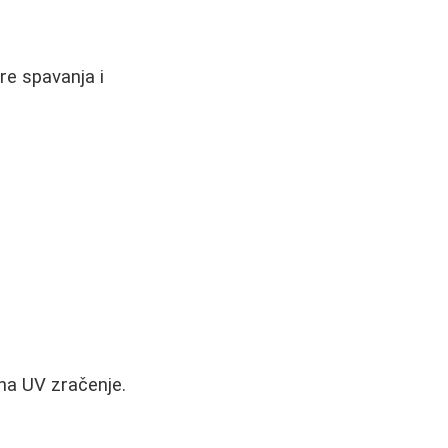
e spavanja i
 na UV zračenje.