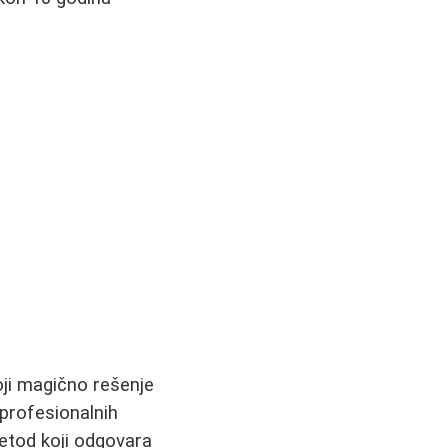
oji magično rešenje
 profesionalnih
etod koji odgovara