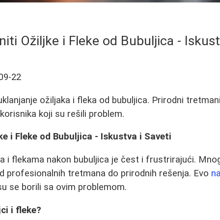
iti Ožiljke i Fleke od Bubuljica - Iskust
09-22
uklanjanje ožiljaka i fleka od bubuljica. Prirodni tretman
korisnika koji su rešili problem.
ke i Fleke od Bubuljica - Iskustva i Saveti
 i flekama nakon bubuljica je čest i frustrirajući. Mno
od profesionalnih tretmana do prirodnih rešenja. Evo
na
su se borili sa ovim problemom.
ci i fleke?