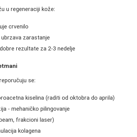
u u regeneraciji kože:
uje crvenilo
e ubrzava zarastanje
dobre rezultate za 2-3 nedelje
retmani
reporučuju se:
oroacetna kiselina (raditi od oktobra do aprila)
ja - mehaničko pilingovanje
beam, frakcioni laser)
ulacija kolagena