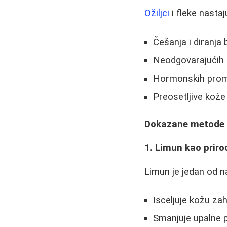
Ožiljci
i fleke nasta
Češanja i diranja 
Neodgovarajućih 
Hormonskih pro
Preosetljive kože
Dokazane metode za
1. Limun kao priro
Limun je jedan od na
Isceljuje kožu zah
Smanjuje upalne 