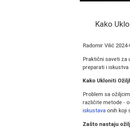
Kako Uklon
Radomir Vilić
2024-
Praktični saveti za 
preparati i iskustva 
Kako Ukloniti Ožilj
Problem sa ožiljcima
različite metode - 
iskustava
onih koji 
Zašto nastaju ožilj