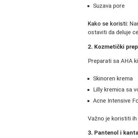
Suzava pore
Kako se koristi:
Nan
ostaviti da deluje 
2. Kozmetički pre
Preparati sa AHA kis
Skinoren krema
Lilly kremica sa 
Acne Intensive F
Važno je koristiti i
3. Pantenol i kant