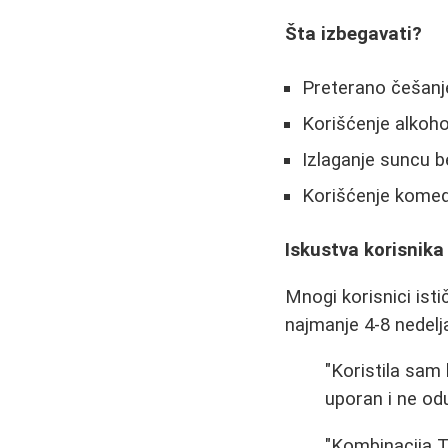
Šta izbegavati?
Preterano češanje 
Korišćenje alkoho
Izlaganje suncu b
Korišćenje komed
Iskustva korisnika
Mnogi korisnici isti
najmanje 4-8 nedelja
"Koristila sam 
uporan i ne odus
"Kombinacija T