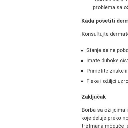
problema sa oži
Kada posetiti der
Konsultujte dermat
Stanje se ne pob
Imate duboke cist
Primetite znake in
Fleke i ožiljci uz
Zaključak
Borba sa ožiljcima 
koje deluje preko no
tretmana moguće je 