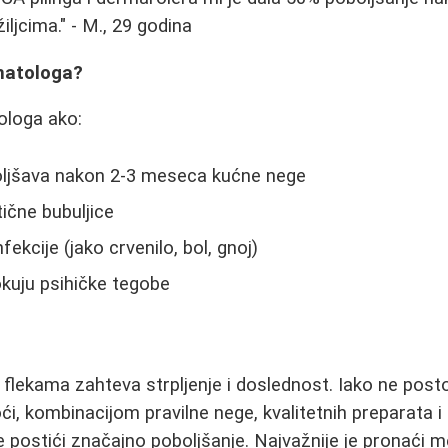
ljcima." - M., 29 godina
matologa?
ologa ako:
oljšava nakon 2-3 meseca kućne nege
ične bubuljice
fekcije (jako crvenilo, bol, gnoj)
rokuju psihičke tegobe
i flekama zahteva strpljenje i doslednost. Iako ne post
ći, kombinacijom pravilne nege, kvalitetnih preparata i
postići značajno poboljšanje. Najvažnije je pronaći m