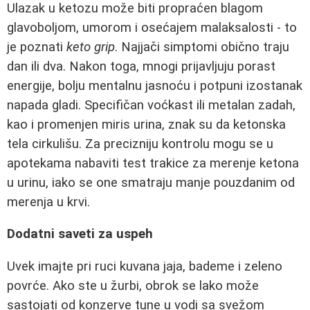
Ulazak u ketozu može biti propraćen blagom
glavoboljom, umorom i osećajem malaksalosti - to
je poznati
keto grip
. Najjači simptomi obično traju
dan ili dva. Nakon toga, mnogi prijavljuju porast
energije, bolju mentalnu jasnoću i potpuni izostanak
napada gladi. Specifičan voćkast ili metalan zadah,
kao i promenjen miris urina, znak su da ketonska
tela cirkulišu. Za precizniju kontrolu mogu se u
apotekama nabaviti test trakice za merenje ketona
u urinu, iako se one smatraju manje pouzdanim od
merenja u krvi.
Dodatni saveti za uspeh
Uvek imajte pri ruci kuvana jaja, bademe i zeleno
povrće. Ako ste u žurbi, obrok se lako može
sastojati od konzerve tune u vodi sa svežom