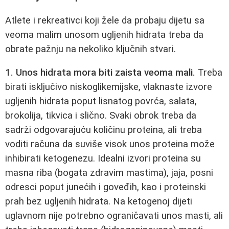
Atlete i rekreativci koji žele da probaju dijetu sa
veoma malim unosom ugljenih hidrata treba da
obrate pažnju na nekoliko ključnih stvari.
1. Unos hidrata mora biti zaista veoma mali.
Treba
birati isključivo niskoglikemijske, vlaknaste izvore
ugljenih hidrata poput lisnatog povrća, salata,
brokolija, tikvica i slično. Svaki obrok treba da
sadrži odgovarajuću količinu proteina, ali treba
voditi računa da suviše visok unos proteina može
inhibirati ketogenezu. Idealni izvori proteina su
masna riba (bogata zdravim mastima), jaja, posni
odresci poput junećih i goveđih, kao i proteinski
prah bez ugljenih hidrata. Na ketogenoj dijeti
uglavnom nije potrebno ograničavati unos masti, ali