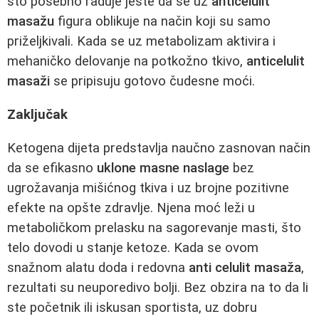
što posebno raduje jeste da se uz
anticelulit
masažu
figura oblikuje na način koji su samo
priželjkivali. Kada se uz metabolizam aktivira i
mehaničko delovanje na potkožno tkivo,
anticelulit
masaži
se pripisuju gotovo čudesne moći.
Zaključak
Ketogena dijeta predstavlja naučno zasnovan način
da se efikasno
uklone masne naslage
bez
ugrožavanja mišićnog tkiva i uz brojne pozitivne
efekte na opšte zdravlje. Njena moć leži u
metaboličkom prelasku na sagorevanje masti, što
telo dovodi u stanje ketoze. Kada se ovom
snažnom alatu doda i redovna
anti celulit masaža
,
rezultati su neuporedivo bolji. Bez obzira na to da li
ste početnik ili iskusan sportista, uz dobru