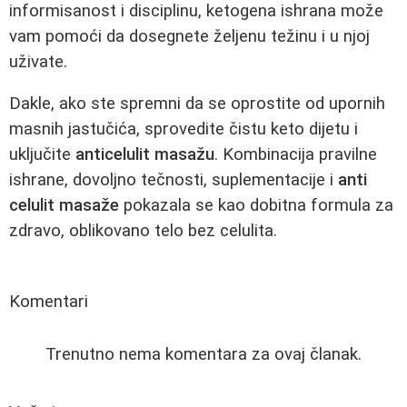
informisanost i disciplinu, ketogena ishrana može
vam pomoći da dosegnete željenu težinu i u njoj
uživate.
Dakle, ako ste spremni da se oprostite od upornih
masnih jastučića, sprovedite čistu keto dijetu i
uključite
anticelulit masažu
. Kombinacija pravilne
ishrane, dovoljno tečnosti, suplementacije i
anti
celulit masaže
pokazala se kao dobitna formula za
zdravo, oblikovano telo bez celulita.
Komentari
Trenutno nema komentara za ovaj članak.