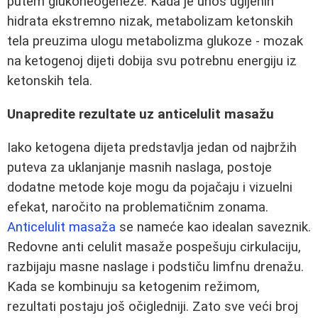
putem glukoneogeneze. Kada je unos ugljenih
hidrata ekstremno nizak, metabolizam ketonskih
tela preuzima ulogu metabolizma glukoze - mozak
na ketogenoj dijeti dobija svu potrebnu energiju iz
ketonskih tela.
Unapredite rezultate uz anticelulit masažu
Iako ketogena dijeta predstavlja jedan od najbržih
puteva za uklanjanje masnih naslaga, postoje
dodatne metode koje mogu da pojačaju i vizuelni
efekat, naročito na problematičnim zonama.
Anticelulit masaža
se nameće kao idealan saveznik.
Redovne anti celulit masaže pospešuju cirkulaciju,
razbijaju masne naslage i podstiču limfnu drenažu.
Kada se kombinuju sa ketogenim režimom,
rezultati postaju još očigledniji. Zato sve veći broj