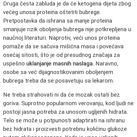
Druga česta zabluda je da će ketogena dijeta zbog
većeg unosa proteina oštetiti bubrege.
Pretpostavka da ishrana sa manje proteina
smanjuje rizik oboljenja bubrega nije potkrepljena u
naučnoj literaturi. Naprotiv, veći unos proteina
pomaže da se sačuva mišićna masa i povećava
osećaj sitosti, što je od presudnog značaja za
uspešno
uklanjanje masnih naslaga
. Naravno,
osobe sa već dijagnostikovanim oboljenjem
bubrega treba da se posavetuju sa lekarom.
Ne treba strahovati ni da će mozak ostati bez
goriva. Suprotno popularnom verovanju, kod ljudi ne
postoji jasna potreba za unosom ugljenih hidrata.
Telo se može u potpunosti adaptirati na ishranu
bez hidrata i proizvesti potrebnu količinu glukoze