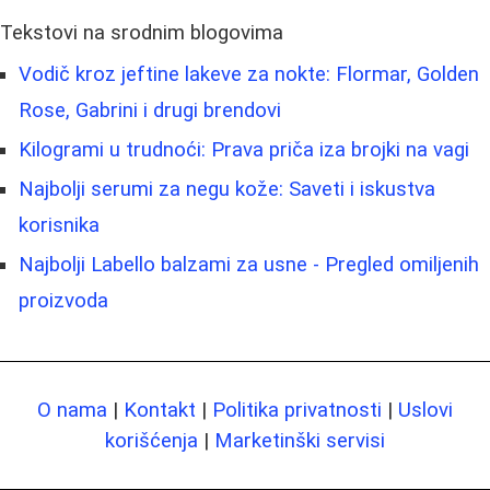
Tekstovi na srodnim blogovima
Vodič kroz jeftine lakeve za nokte: Flormar, Golden
Rose, Gabrini i drugi brendovi
Kilogrami u trudnoći: Prava priča iza brojki na vagi
Najbolji serumi za negu kože: Saveti i iskustva
korisnika
Najbolji Labello balzami za usne - Pregled omiljenih
proizvoda
O nama
|
Kontakt
|
Politika privatnosti
|
Uslovi
korišćenja
|
Marketinški servisi