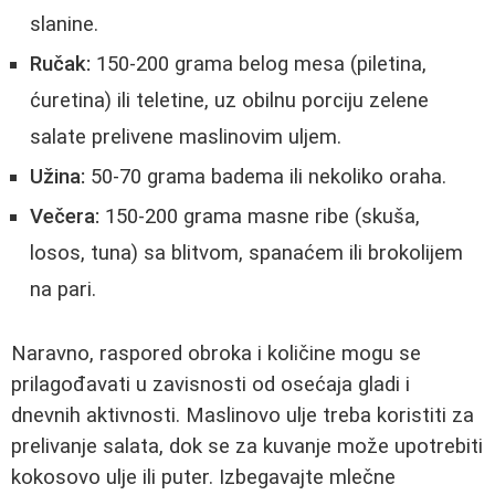
slanine.
Ručak:
150-200 grama belog mesa (piletina,
ćuretina) ili teletine, uz obilnu porciju zelene
salate prelivene maslinovim uljem.
Užina:
50-70 grama badema ili nekoliko oraha.
Večera:
150-200 grama masne ribe (skuša,
losos, tuna) sa blitvom, spanaćem ili brokolijem
na pari.
Naravno, raspored obroka i količine mogu se
prilagođavati u zavisnosti od osećaja gladi i
dnevnih aktivnosti. Maslinovo ulje treba koristiti za
prelivanje salata, dok se za kuvanje može upotrebiti
kokosovo ulje ili puter. Izbegavajte mlečne