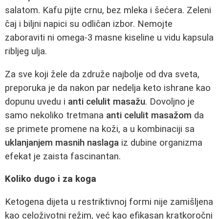
salatom. Kafu pijte crnu, bez mleka i šećera. Zeleni
čaj i biljni napici su odličan izbor. Nemojte
zaboraviti ni omega-3 masne kiseline u vidu kapsula
ribljeg ulja.
Za sve koji žele da združe najbolje od dva sveta,
preporuka je da nakon par nedelja keto ishrane kao
dopunu uvedu i
anti celulit masažu
. Dovoljno je
samo nekoliko tretmana
anti celulit masažom
da
se primete promene na koži, a u kombinaciji sa
uklanjanjem masnih naslaga
iz dubine organizma
efekat je zaista fascinantan.
Koliko dugo i za koga
Ketogena dijeta u restriktivnoj formi nije zamišljena
kao celoživotni režim, već kao efikasan kratkoročni