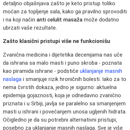
detaljno objašnjava zašto je keto pristup toliko
moćan za topljenje sala, kako ga pravilno sprovoditi
i na koji način
anti celulit masaža
može dodatno
ubrzati vaše rezultate.
Zašto klasični pristupi više ne funkcionišu
Zvanična medicina i dijetetika decenijama nas uče
da ishrana sa malo masti i puno skroba - poznata
kao piramida ishrane - podstiče
uklanjanje masnih
naslaga
i smanjuje rizik hroničnih bolesti. Iako za to
nema čvrstih dokaza, jedno je sigurno: aktuelna
epidemija gojaznosti, koja je odnedavno zvanično
priznata i u Srbiji, javlja se paralelno sa smanjenjem
masti u ishrani i povećanjem unosa ugljenih hidrata.
Očigledno je da su potrebni alternativni pristupi,
posebno za uklanjanje masnih naslaga. Sve je više