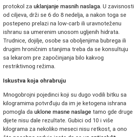
protokol za
uklanjanje masnih naslaga
. U zavisnosti
od ciljeva, drži se 6 do 8 nedelja, a nakon toga se
postepeno prelazi na low-carb ili uravnoteženu
ishranu sa umerenim unosom ugljenih hidrata.
Trudnice, dojilje, osobe sa oboljenjima bubrega ili
drugim hroničnim stanjima treba da se konsultuju
sa lekarom pre započinjanja bilo kakvog
restriktivnog režima.
Iskustva koja ohrabruju
Mnogobrojni pojedinci koji su dugo vodili bitku sa
kilogramima potvrđuju da im je ketogena ishrana
pomogla da
uklone masne naslage
tamo gde druge
dijete nisu dale rezultate. Gubici od 10 i više
kilograma za nekoliko meseci nisu retkost, a ono