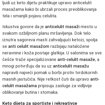
ljudi uz keto dijetu praktikuje upravo anticelulit
masažama kako bi ubrzali proces preoblikovanja
tela i smanjili pojavu celulita.
Iskustva govore da je
anticelulit masaži
mesto u
svakom ozbiljnom planu mršavljenja. Dok telo
iznutra sagoreva masti zahvaljujući ketozi, spolja
se
anti celulit masažom
razbijaju nataložene
neravnine i koža postaje glatkija. U salonima se sve
češće traže specijalizovane
anti-celulit masaže
, a
mnogi potvrđuju da su uz
anticelulit masažu
napravili najveći pomak u borbi protiv tvrdokornih
masnih jastučića. Nije retkost čuti da upravo
anti-
celulit masažama
pripisuju zasluge za vidljivije
oblikovanje butina i stomaka.
Keto dijeta za sportiste i rekreativce