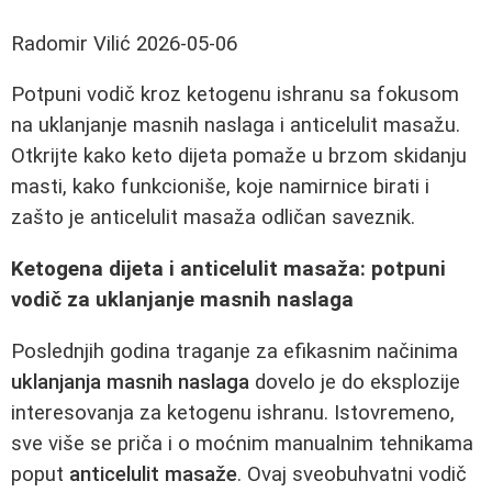
Radomir Vilić
2026-05-06
Potpuni vodič kroz ketogenu ishranu sa fokusom
na uklanjanje masnih naslaga i anticelulit masažu.
Otkrijte kako keto dijeta pomaže u brzom skidanju
masti, kako funkcioniše, koje namirnice birati i
zašto je anticelulit masaža odličan saveznik.
Ketogena dijeta i anticelulit masaža: potpuni
vodič za uklanjanje masnih naslaga
Poslednjih godina traganje za efikasnim načinima
uklanjanja masnih naslaga
dovelo je do eksplozije
interesovanja za ketogenu ishranu. Istovremeno,
sve više se priča i o moćnim manualnim tehnikama
poput
anticelulit masaže
. Ovaj sveobuhvatni vodič