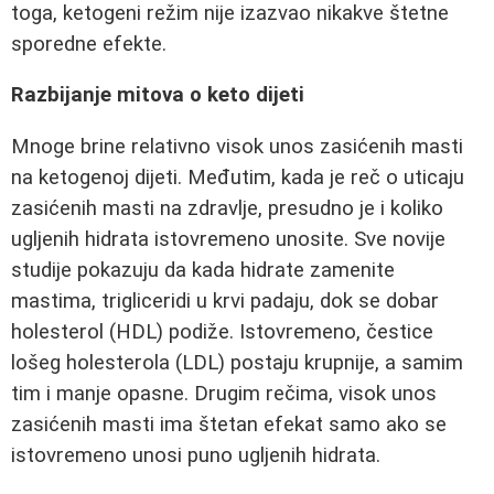
toga, ketogeni režim nije izazvao nikakve štetne
sporedne efekte.
Razbijanje mitova o keto dijeti
Mnoge brine relativno visok unos zasićenih masti
na ketogenoj dijeti. Međutim, kada je reč o uticaju
zasićenih masti na zdravlje, presudno je i koliko
ugljenih hidrata istovremeno unosite. Sve novije
studije pokazuju da kada hidrate zamenite
mastima, trigliceridi u krvi padaju, dok se dobar
holesterol (HDL) podiže. Istovremeno, čestice
lošeg holesterola (LDL) postaju krupnije, a samim
tim i manje opasne. Drugim rečima, visok unos
zasićenih masti ima štetan efekat samo ako se
istovremeno unosi puno ugljenih hidrata.