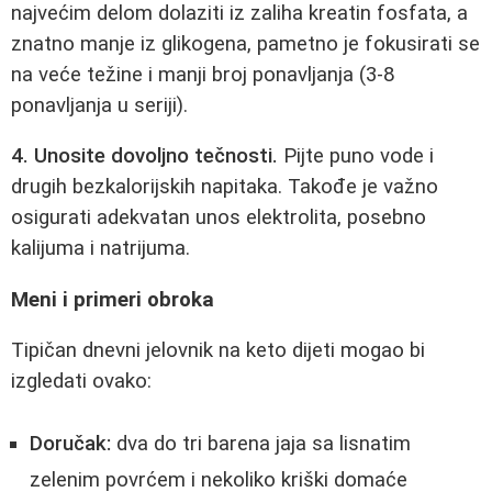
najvećim delom dolaziti iz zaliha kreatin fosfata, a
znatno manje iz glikogena, pametno je fokusirati se
na veće težine i manji broj ponavljanja (3-8
ponavljanja u seriji).
4. Unosite dovoljno tečnosti.
Pijte puno vode i
drugih bezkalorijskih napitaka. Takođe je važno
osigurati adekvatan unos elektrolita, posebno
kalijuma i natrijuma.
Meni i primeri obroka
Tipičan dnevni jelovnik na keto dijeti mogao bi
izgledati ovako:
Doručak:
dva do tri barena jaja sa lisnatim
zelenim povrćem i nekoliko kriški domaće