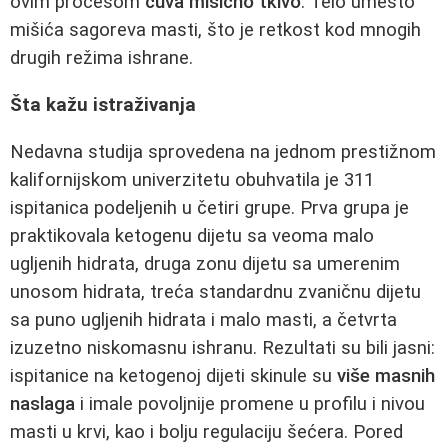
ovim procesom
čuva mišićno tkivo
. Telo umesto
mišića sagoreva masti, što je retkost kod mnogih
drugih režima ishrane.
Šta kažu istraživanja
Nedavna studija sprovedena na jednom prestižnom
kalifornijskom univerzitetu obuhvatila je 311
ispitanica podeljenih u četiri grupe. Prva grupa je
praktikovala ketogenu dijetu sa veoma malo
ugljenih hidrata, druga zonu dijetu sa umerenim
unosom hidrata, treća standardnu zvaničnu dijetu
sa puno ugljenih hidrata i malo masti, a četvrta
izuzetno niskomasnu ishranu. Rezultati su bili jasni:
ispitanice na ketogenoj dijeti skinule su
više masnih
naslaga
i imale povoljnije promene u profilu i nivou
masti u krvi, kao i bolju regulaciju šećera. Pored