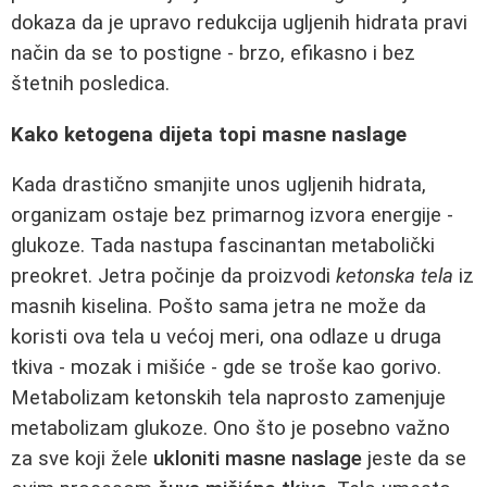
dokaza da je upravo redukcija ugljenih hidrata pravi
način da se to postigne - brzo, efikasno i bez
štetnih posledica.
Kako ketogena dijeta topi masne naslage
Kada drastično smanjite unos ugljenih hidrata,
organizam ostaje bez primarnog izvora energije -
glukoze. Tada nastupa fascinantan metabolički
preokret. Jetra počinje da proizvodi
ketonska tela
iz
masnih kiselina. Pošto sama jetra ne može da
koristi ova tela u većoj meri, ona odlaze u druga
tkiva - mozak i mišiće - gde se troše kao gorivo.
Metabolizam ketonskih tela naprosto zamenjuje
metabolizam glukoze. Ono što je posebno važno
za sve koji žele
ukloniti masne naslage
jeste da se