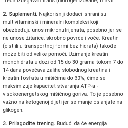
treba izbegavati trans (hidrogenizovane) masti.
2. Suplementi.
Najkorisniji dodaci ishrani su
multivitaminski i mineralni kompleksi koji
obezbeđuju unos mikronutrijenata, posebno jer se
ne unose žitarice, skrobno povrće i voće. Kreatin
(čist ili u transportnoj formi bez hidrata) takođe
može biti od velike pomoći. Uzimanje kreatin
monohidrata u dozi od 15 do 30 grama tokom 7 do
14 dana povećava zalihe slobodnog kreatina i
kreatin fosfata u mišićima do 30%, čime se
maksimizuje kapacitet stvaranja ATP-a -
visokoenergetskog mišićnog goriva. To je posebno
važno na ketogenoj dijeti jer se manje oslanjate na
glikogen.
3. Prilagodite trening.
Budući da će energija