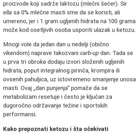
proizvode koji sadrže laktozu (mlečni šećer). Sir
ella
sa 0% mlečne masti sme da se koristi, ali
umereno, jer i 1 gram ugljenih hidrata na 100 grama
može kod osetljivih osoba usporiti ulazak u ketozu.
Mnogi vole da jedan dan u nedelji (obično
vikendom) naprave takozvani
carb-up
dan. Tada se
u prva tri obroka dodaju izvori složenih ugljenih
hidrata, poput integralnog pirinča, krompira ili
ovsenih pahuljica, uz istovremeno smanjenje unosa
masti. Ovaj „dan punjenja” pomaže da se
metabolizam resetuje i često je ključan za
dugoročno održavanje težine i sportskih
performansi.
Kako prepoznati ketozu i šta očekivati