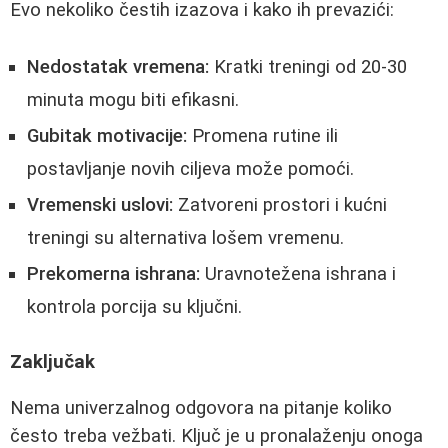
Evo nekoliko čestih izazova i kako ih prevazići:
Nedostatak vremena:
Kratki treningi od 20-30
minuta mogu biti efikasni.
Gubitak motivacije:
Promena rutine ili
postavljanje novih ciljeva može pomoći.
Vremenski uslovi:
Zatvoreni prostori i kućni
treningi su alternativa lošem vremenu.
Prekomerna ishrana:
Uravnotežena ishrana i
kontrola porcija su ključni.
Zaključak
Nema univerzalnog odgovora na pitanje koliko
često treba vežbati. Ključ je u pronalaženju onoga