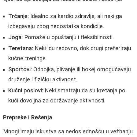
Trčanje:
Idealno za kardio zdravlje, ali neki ga
izbegavaju zbog nedostatka kondicije.
Joga:
Pomaže u opuštanju i fleksibilnosti.
Teretana:
Neki idu redovno, dok drugi preferiraju
kućne treninge.
Sportovi:
Odbojka, plivanje ili hokej omogućavaju
druženje i fizičku aktivnost.
Kućni poslovi:
Neki smatraju da su kretanja po
kući dovoljna za održavanje aktivnosti.
Prepreke i Rešenja
Mnogi imaju iskustva sa nedoslednošću u vežbanju.