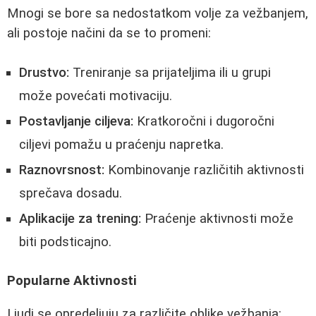
Mnogi se bore sa nedostatkom volje za vežbanjem,
ali postoje načini da se to promeni:
Drustvo:
Treniranje sa prijateljima ili u grupi
može povećati motivaciju.
Postavljanje ciljeva:
Kratkoročni i dugoročni
ciljevi pomažu u praćenju napretka.
Raznovrsnost:
Kombinovanje različitih aktivnosti
sprečava dosadu.
Aplikacije za trening:
Praćenje aktivnosti može
biti podsticajno.
Popularne Aktivnosti
Ljudi se opredeljuju za različite oblike vežbanja: