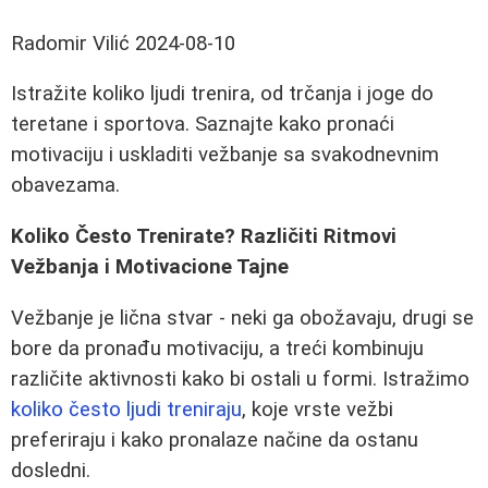
Radomir Vilić
2024-08-10
Istražite koliko ljudi trenira, od trčanja i joge do
teretane i sportova. Saznajte kako pronaći
motivaciju i uskladiti vežbanje sa svakodnevnim
obavezama.
Koliko Često Trenirate? Različiti Ritmovi
Vežbanja i Motivacione Tajne
Vežbanje je lična stvar - neki ga obožavaju, drugi se
bore da pronađu motivaciju, a treći kombinuju
različite aktivnosti kako bi ostali u formi. Istražimo
koliko često ljudi treniraju
, koje vrste vežbi
preferiraju i kako pronalaze načine da ostanu
dosledni.