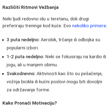
Različiti Ritmovi Vežbanja
Neki ljudi redovno idu u teretanu, dok drugi
preferiraju treninge kod kuće. Evo
nekoliko primera
:
3 puta nedeljno:
Aerobik, trčanje ili odbojka su
popularni izbori.
1-2 puta nedeljno:
Neki se fokusiraju na kardio ili
jogu, ali u manjem obimu.
Svakodnevno:
Aktivnosti kao što su pešačenje,
vožnja bicikla ili kućni poslovi mogu biti dovoljni
za održavanje forme.
Kako Pronaći Motivaciju?