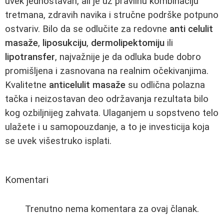
uvek jednostavan, ali je uz pravilnu kombinaciju
tretmana, zdravih navika i stručne podrške potpuno
ostvariv. Bilo da se odlučite za redovne
anti celulit
masaže
,
liposukciju
,
dermolipektomiju
ili
lipotransfer
, najvažnije je da odluka bude dobro
promišljena i zasnovana na realnim očekivanjima.
Kvalitetne
anticelulit masaže
su odlična polazna
tačka i neizostavan deo održavanja rezultata bilo
kog ozbiljnijeg zahvata. Ulaganjem u sopstveno telo
ulažete i u samopouzdanje, a to je investicija koja
se uvek višestruko isplati.
Komentari
Trenutno nema komentara za ovaj članak.