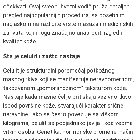
očekivati. Ovaj sveobuhvatni vodič pruža detaljan
pregled najpopularnijih procedura, sa posebnim
naglaskom na različite vrste masaža i medicinskih
zahvata koji mogu značajno unaprediti izgled i
kvalitet kože.
Šta je celulit i zašto nastaje
Celulit je strukturalni poremećaj potkožnog
masnog tkiva koji se manifestuje neravnomernom,
takozvanom „pomorandžinom” teksturom kože.
Nastaje kada masne ćelije pritiskaju vezivno tkivo
ispod površine kože, stvarajući karakteristične
neravnine. Iako se često povezuje sa viškom
kilograma, celulit se podjednako javlja i kod veoma
vitkih osoba. Genetika, hormonske promene, način