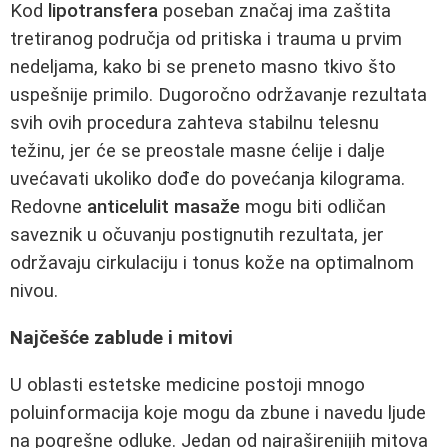
Kod
lipotransfera
poseban značaj ima zaštita
tretiranog područja od pritiska i trauma u prvim
nedeljama, kako bi se preneto masno tkivo što
uspešnije primilo. Dugoročno održavanje rezultata
svih ovih procedura zahteva stabilnu telesnu
težinu, jer će se preostale masne ćelije i dalje
uvećavati ukoliko dođe do povećanja kilograma.
Redovne
anticelulit masaže
mogu biti odličan
saveznik u očuvanju postignutih rezultata, jer
održavaju cirkulaciju i tonus kože na optimalnom
nivou.
Najčešće zablude i mitovi
U oblasti estetske medicine postoji mnogo
poluinformacija koje mogu da zbune i navedu ljude
na pogrešne odluke. Jedan od najraširenijih mitova