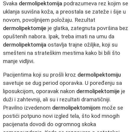
Svaka
dermolipektomija
podrazumeva rez kojim se
uklanja suvišna koža, a preostala se zateže i šije u
novom, povoljnijem položaju. Rezultat
dermolipektomije
je glatka, zategnuta površina bez
opuštenih nabora. Ipak, treba imati na umu da
dermolipektomija
ostavlja trajne ožiljke, koji su
smešteni na strateškim mestima kako bi bili što
manje vidljivi.
Pacijentima koji su prošli kroz
dermolipektomiju
savetuje se dug period oporavka. U poređenju sa
liposukcijom, oporavak nakon
dermolipektomije
je
duži i zahtevniji, ali su i rezultati dramatičniji.
Pravilno izvedenom
dermolipektomijom
može se
postići potpuno novi izgled tela, što kod mnogih
pacijenata dovodi do ogromnog skoka