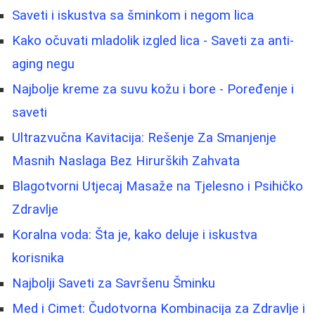
Saveti i iskustva sa šminkom i negom lica
Kako očuvati mladolik izgled lica - Saveti za anti-
aging negu
Najbolje kreme za suvu kožu i bore - Poređenje i
saveti
Ultrazvučna Kavitacija: Rešenje Za Smanjenje
Masnih Naslaga Bez Hirurških Zahvata
Blagotvorni Utjecaj Masaže na Tjelesno i Psihičko
Zdravlje
Koralna voda: Šta je, kako deluje i iskustva
korisnika
Najbolji Saveti za Savršenu Šminku
Med i Cimet: Čudotvorna Kombinacija za Zdravlje i