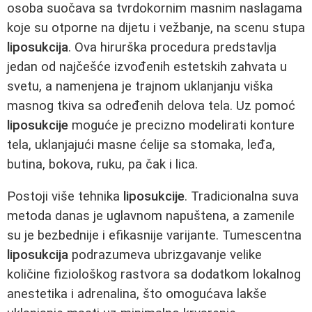
osoba suočava sa tvrdokornim masnim naslagama
koje su otporne na dijetu i vežbanje, na scenu stupa
liposukcija
. Ova hirurška procedura predstavlja
jedan od najčešće izvođenih estetskih zahvata u
svetu, a namenjena je trajnom uklanjanju viška
masnog tkiva sa određenih delova tela. Uz pomoć
liposukcije
moguće je precizno modelirati konture
tela, uklanjajući masne ćelije sa stomaka, leđa,
butina, bokova, ruku, pa čak i lica.
Postoji više tehnika
liposukcije
. Tradicionalna suva
metoda danas je uglavnom napuštena, a zamenile
su je bezbednije i efikasnije varijante. Tumescentna
liposukcija
podrazumeva ubrizgavanje velike
količine fiziološkog rastvora sa dodatkom lokalnog
anestetika i adrenalina, što omogućava lakše