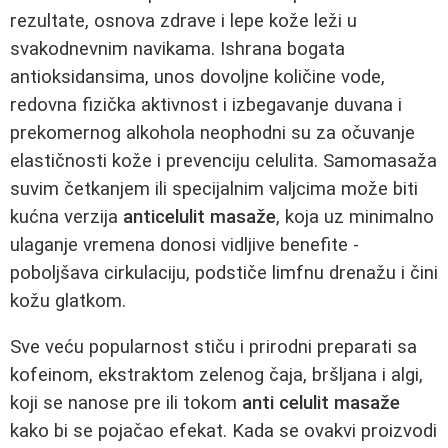
rezultate, osnova zdrave i lepe kože leži u
svakodnevnim navikama. Ishrana bogata
antioksidansima, unos dovoljne količine vode,
redovna fizička aktivnost i izbegavanje duvana i
prekomernog alkohola neophodni su za očuvanje
elastičnosti kože i prevenciju celulita. Samomasaža
suvim četkanjem ili specijalnim valjcima može biti
kućna verzija
anticelulit masaže
, koja uz minimalno
ulaganje vremena donosi vidljive benefite -
poboljšava cirkulaciju, podstiče limfnu drenažu i čini
kožu glatkom.
Sve veću popularnost stiču i prirodni preparati sa
kofeinom, ekstraktom zelenog čaja, bršljana i algi,
koji se nanose pre ili tokom
anti celulit masaže
kako bi se pojačao efekat. Kada se ovakvi proizvodi