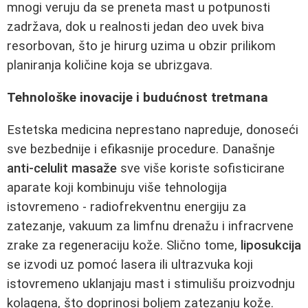
mnogi veruju da se preneta mast u potpunosti
zadržava, dok u realnosti jedan deo uvek biva
resorbovan, što je hirurg uzima u obzir prilikom
planiranja količine koja se ubrizgava.
Tehnološke inovacije i budućnost tretmana
Estetska medicina neprestano napreduje, donoseći
sve bezbednije i efikasnije procedure. Današnje
anti-celulit masaže
sve više koriste sofisticirane
aparate koji kombinuju više tehnologija
istovremeno - radiofrekventnu energiju za
zatezanje, vakuum za limfnu drenažu i infracrvene
zrake za regeneraciju kože. Slično tome,
liposukcija
se izvodi uz pomoć lasera ili ultrazvuka koji
istovremeno uklanjaju mast i stimulišu proizvodnju
kolagena, što doprinosi boljem zatezanju kože.