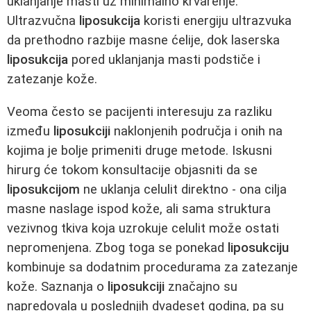
uklanjanje masti uz minimalno krvarenje.
Ultrazvučna
liposukcija
koristi energiju ultrazvuka
da prethodno razbije masne ćelije, dok laserska
liposukcija
pored uklanjanja masti podstiče i
zatezanje kože.
Veoma često se pacijenti interesuju za razliku
između
liposukciji
naklonjenih područja i onih na
kojima je bolje primeniti druge metode. Iskusni
hirurg će tokom konsultacije objasniti da se
liposukcijom
ne uklanja celulit direktno - ona cilja
masne naslage ispod kože, ali sama struktura
vezivnog tkiva koja uzrokuje celulit može ostati
nepromenjena. Zbog toga se ponekad
liposukciju
kombinuje sa dodatnim procedurama za zatezanje
kože. Saznanja o
liposukciji
značajno su
napredovala u poslednjih dvadeset godina, pa su