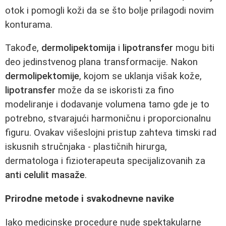
otok i pomogli koži da se što bolje prilagodi novim
konturama.
Takođe,
dermolipektomija
i
lipotransfer
mogu biti
deo jedinstvenog plana transformacije. Nakon
dermolipektomije
, kojom se uklanja višak kože,
lipotransfer
može da se iskoristi za fino
modeliranje i dodavanje volumena tamo gde je to
potrebno, stvarajući harmoničnu i proporcionalnu
figuru. Ovakav višeslojni pristup zahteva timski rad
iskusnih stručnjaka - plastičnih hirurga,
dermatologa i fizioterapeuta specijalizovanih za
anti celulit masaže
.
Prirodne metode i svakodnevne navike
Iako medicinske procedure nude spektakularne