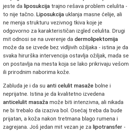
jeste da
liposukcija
trajno rešava problem celulita -
to nije tačno.
Liposukcija
uklanja masne ćelije, ali
ne menja strukturu vezivnog tkiva koje je
odgovorno za karakterističan izgled celulita. Drugi
mit odnosi se na uverenje da
dermolipektomija
može da se izvede bez vidljivih ožiljaka - istina je da
svaka hirurška intervencija ostavlja ožiljak, mada se
on postavlja na mesta koja se lako prikrivaju vešom
ili prirodnim naborima kože.
Zabluda je i da su
anti celulit masaže
bolne i
neprijatne. Istina je da kvalitetno izvedena
anticelulit masaža
može biti intenzivna, ali nikada
ne bi trebalo da izaziva bol. Osećaj treba da bude
prijatan, a koža nakon tretmana blago rumena i
zagrejana. Još jedan mit vezan je za
lipotransfer
-