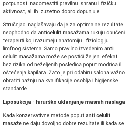
potpunosti nadomestiti pravilnu ishranu i fizičku
aktivnost, ali ih izuzetno dobro dopunjuje.
Stručnjaci naglašavaju da je za optimalne rezultate
neophodno da
anticelulit masažama
rukuju obučeni
terapeuti koji razumeju anatomiju i fiziologiju
limfnog sistema. Samo pravilno izvedenim
anti
celulit masažama
može se postići željeni efekat
bez rizika od neželjenih posledica poput modrica ili
oštećenja kapilara. Zato je pri odabiru salona važno
obratiti pažnju na kvalifikacije osoblja i higijenske
standarde.
Liposukcija - hirurško uklanjanje masnih naslaga
Kada konzervativne metode poput
anti celulit
masaže
ne daju dovoljno dobre rezultate ili kada se