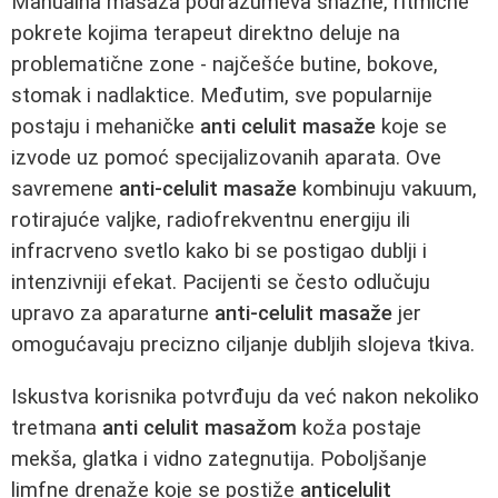
Manualna masaža podrazumeva snažne, ritmične
pokrete kojima terapeut direktno deluje na
problematične zone - najčešće butine, bokove,
stomak i nadlaktice. Međutim, sve popularnije
postaju i mehaničke
anti celulit masaže
koje se
izvode uz pomoć specijalizovanih aparata. Ove
savremene
anti-celulit masaže
kombinuju vakuum,
rotirajuće valjke, radiofrekventnu energiju ili
infracrveno svetlo kako bi se postigao dublji i
intenzivniji efekat. Pacijenti se često odlučuju
upravo za aparaturne
anti-celulit masaže
jer
omogućavaju precizno ciljanje dubljih slojeva tkiva.
Iskustva korisnika potvrđuju da već nakon nekoliko
tretmana
anti celulit masažom
koža postaje
mekša, glatka i vidno zategnutija. Poboljšanje
limfne drenaže koje se postiže
anticelulit