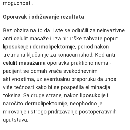
mogućnosti.
Oporavak i održavanje rezultata
Bez obzira na to da li ste se odlučili za neinvazivne
anti celulit masaže
ili za hirurške zahvate poput
liposukcije
i
dermolipektomije
, period nakon
tretmana ključan je za konačan ishod. Kod
anti
celulit masažama
oporavka praktično nema -
pacijent se odmah vraća svakodnevnim
aktivnostima, uz eventualnu preporuku da unosi
više tečnosti kako bi se pospešila eliminacija
toksina. Sa druge strane, nakon
liposukcije
i
naročito
dermolipektomije
, neophodno je
mirovanje i strogo pridržavanje postoperativnih
uputstava.