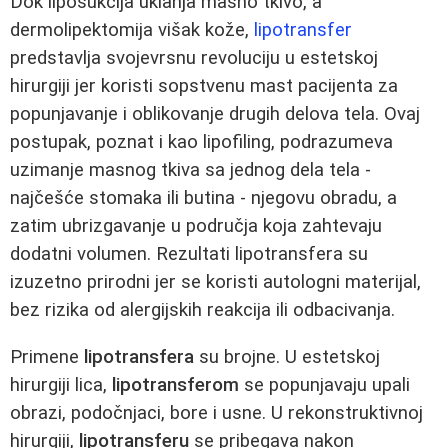
Dok liposukcija uklanja masno tkivo, a
dermolipektomija višak kože,
lipotransfer
predstavlja svojevrsnu revoluciju u estetskoj
hirurgiji jer koristi sopstvenu mast pacijenta za
popunjavanje i oblikovanje drugih delova tela. Ovaj
postupak, poznat i kao lipofiling, podrazumeva
uzimanje masnog tkiva sa jednog dela tela -
najčešće stomaka ili butina - njegovu obradu, a
zatim ubrizgavanje u područja koja zahtevaju
dodatni volumen. Rezultati lipotransfera su
izuzetno prirodni jer se koristi autologni materijal,
bez rizika od alergijskih reakcija ili odbacivanja.
Primene
lipotransfera
su brojne. U estetskoj
hirurgiji lica,
lipotransferom
se popunjavaju upali
obrazi, podočnjaci, bore i usne. U rekonstruktivnoj
hirurgiji,
lipotransferu
se pribegava nakon