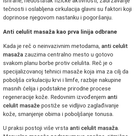
ishrane, nedostatak fizičke aktivnosti, zadržavanje
tečnosti i oslabljena cirkulacija glavni su faktori koji
doprinose njegovom nastanku i pogoršanju.
Anti celulit masaža kao prva linija odbrane
Kada je reč o neinvazivnim metodama,
anti celulit
masaža
zauzima centralno mesto u gotovo
svakom planu borbe protiv celulita. Reč je o
specijalizovanoj tehnici masaže koja ima za cilj da
poboljša cirkulaciju krvi i limfe, razbije nakupine
masnih ćelija i podstakne prirodne procese
regeneracije kože. Redovnim izvođenjem
anti
celulit masaže
postiže se vidljivo zaglađivanje
kože, smanjenje obima i poboljšanje tonusa.
U praksi postoji više vrsta
anti celulit masaža
.