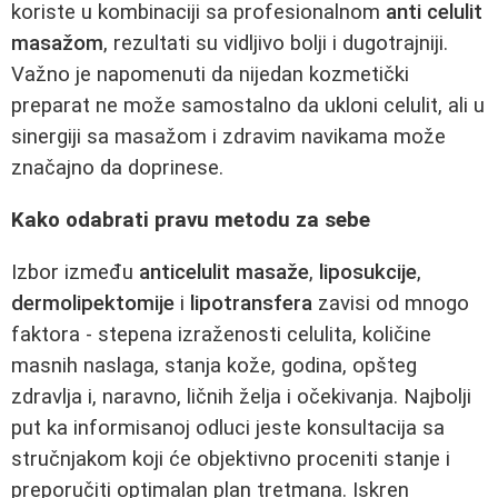
koriste u kombinaciji sa profesionalnom
anti celulit
masažom
, rezultati su vidljivo bolji i dugotrajniji.
Važno je napomenuti da nijedan kozmetički
preparat ne može samostalno da ukloni celulit, ali u
sinergiji sa masažom i zdravim navikama može
značajno da doprinese.
Kako odabrati pravu metodu za sebe
Izbor između
anticelulit masaže
,
liposukcije
,
dermolipektomije
i
lipotransfera
zavisi od mnogo
faktora - stepena izraženosti celulita, količine
masnih naslaga, stanja kože, godina, opšteg
zdravlja i, naravno, ličnih želja i očekivanja. Najbolji
put ka informisanoj odluci jeste konsultacija sa
stručnjakom koji će objektivno proceniti stanje i
preporučiti optimalan plan tretmana. Iskren