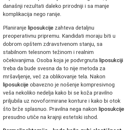
današnji rezultati daleko prirodniji i sa manje
komplikacija nego ranije.
Planiranje
liposukcije
zahteva detaljnu
preoperativnu pripremu. Kandidati moraju biti u
dobrom opštem zdravstvenom stanju, sa
stabilnom telesnom težinom i realnim
očekivanjima. Osoba koja je podvrgnuta
liposukciji
treba da bude svesna da to nije metoda za
mršavljenje, već za oblikovanje tela. Nakon
liposukcije
obavezno je nošenje kompresivnog
veša nekoliko nedelja kako bi se koža pravilno
priljubila uz novoformirane konture i kako bi otok
što brže splasnuo. Pravilna nega nakon
liposukcije
presudno utiče na krajnji estetski ishod.