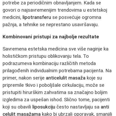
potrebe za periodičnim obnavljanjem. Kada se
govori o najsavremenijim trendovima u estetskoj
medicini,
lipotransferu
se posvećuje ogromna
pažnja, a tehnike se neprestano usavršavaju.
Kombinovani pristupi za najbolje rezultate
Savremena estetska medicina sve više naginje ka
holističkom pristupu oblikovanju tela. To
podrazumeva kombinaciju različitih metoda
prilagođenih individualnim potrebama pacijenta. Na
primer, nakon serije
anticelulit masaža
koje su
pripremile tkivo i poboljšale cirkulaciju, može se
pristupiti hirurškim zahvatima sa značajno boljim
izgledima za uspešan ishod. Slično tome, pacijenti
koji su obavili
liposukciju
često nastavljaju sa
anti
celulit masažama
kako bi ubrzali oporavak, smanjili