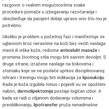
razgovor o realnim mogućnostima svake
procedure pomaže u izbegavanju razočaranja i
obezbeđuje da pacijent dobije upravo ono što mu je
potrebno.
Ukoliko je problem u početnoj fazi i manifestuje se
uglavnom kroz neravnine na koži bez većih naslaga
masti ili viška kože, redovne
anticelulit masaže
i
promena životnog stila mogu biti sasvim dovoljni. S
druge strane, izražene naslage na bokovima i
stomaku koje se ne povlače uprkos disciplinovanoj
ishrani i treningu mogu biti indikacija za
liposukciju
.
Kada je koža izgubila tonus i pojavili su se opušteni
nabori,
dermolipektomija
postaje logičan izbor. A
kada se radi o ciljanom dodavanju volumena i
preoblikovanju,
lipotransfer
pruža nenadmašne