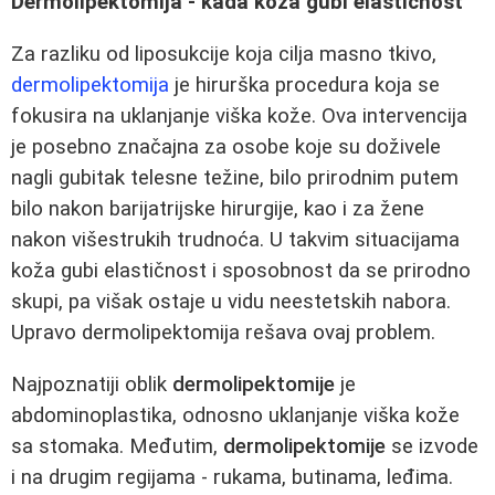
Dermolipektomija - kada koža gubi elastičnost
Za razliku od liposukcije koja cilja masno tkivo,
dermolipektomija
je hirurška procedura koja se
fokusira na uklanjanje viška kože. Ova intervencija
je posebno značajna za osobe koje su doživele
nagli gubitak telesne težine, bilo prirodnim putem
bilo nakon barijatrijske hirurgije, kao i za žene
nakon višestrukih trudnoća. U takvim situacijama
koža gubi elastičnost i sposobnost da se prirodno
skupi, pa višak ostaje u vidu neestetskih nabora.
Upravo dermolipektomija rešava ovaj problem.
Najpoznatiji oblik
dermolipektomije
je
abdominoplastika, odnosno uklanjanje viška kože
sa stomaka. Međutim,
dermolipektomije
se izvode
i na drugim regijama - rukama, butinama, leđima.