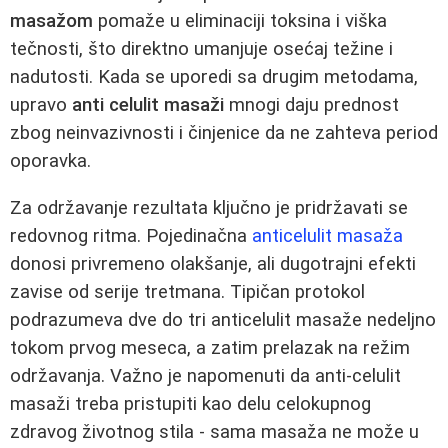
masažom
pomaže u eliminaciji toksina i viška
tečnosti, što direktno umanjuje osećaj težine i
nadutosti. Kada se uporedi sa drugim metodama,
upravo
anti celulit masaži
mnogi daju prednost
zbog neinvazivnosti i činjenice da ne zahteva period
oporavka.
Za održavanje rezultata ključno je pridržavati se
redovnog ritma. Pojedinačna
anticelulit masaža
donosi privremeno olakšanje, ali dugotrajni efekti
zavise od serije tretmana. Tipičan protokol
podrazumeva dve do tri anticelulit masaže nedeljno
tokom prvog meseca, a zatim prelazak na režim
održavanja. Važno je napomenuti da anti-celulit
masaži treba pristupiti kao delu celokupnog
zdravog životnog stila - sama masaža ne može u