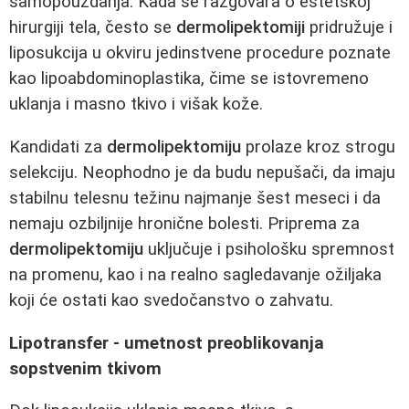
samopouzdanja. Kada se razgovara o estetskoj
hirurgiji tela, često se
dermolipektomiji
pridružuje i
liposukcija u okviru jedinstvene procedure poznate
kao lipoabdominoplastika, čime se istovremeno
uklanja i masno tkivo i višak kože.
Kandidati za
dermolipektomiju
prolaze kroz strogu
selekciju. Neophodno je da budu nepušači, da imaju
stabilnu telesnu težinu najmanje šest meseci i da
nemaju ozbiljnije hronične bolesti. Priprema za
dermolipektomiju
uključuje i psihološku spremnost
na promenu, kao i na realno sagledavanje ožiljaka
koji će ostati kao svedočanstvo o zahvatu.
Lipotransfer - umetnost preoblikovanja
sopstvenim tkivom