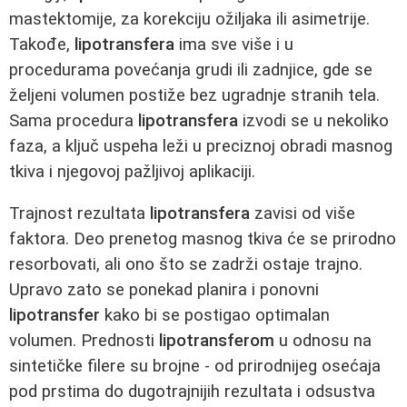
mastektomije, za korekciju ožiljaka ili asimetrije.
Takođe,
lipotransfera
ima sve više i u
procedurama povećanja grudi ili zadnjice, gde se
željeni volumen postiže bez ugradnje stranih tela.
Sama procedura
lipotransfera
izvodi se u nekoliko
faza, a ključ uspeha leži u preciznoj obradi masnog
tkiva i njegovoj pažljivoj aplikaciji.
Trajnost rezultata
lipotransfera
zavisi od više
faktora. Deo prenetog masnog tkiva će se prirodno
resorbovati, ali ono što se zadrži ostaje trajno.
Upravo zato se ponekad planira i ponovni
lipotransfer
kako bi se postigao optimalan
volumen. Prednosti
lipotransferom
u odnosu na
sintetičke filere su brojne - od prirodnijeg osećaja
pod prstima do dugotrajnijih rezultata i odsustva