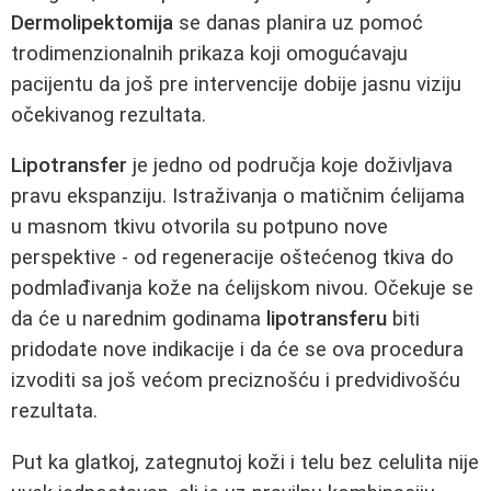
Dermolipektomija
se danas planira uz pomoć
trodimenzionalnih prikaza koji omogućavaju
pacijentu da još pre intervencije dobije jasnu viziju
očekivanog rezultata.
Lipotransfer
je jedno od područja koje doživljava
pravu ekspanziju. Istraživanja o matičnim ćelijama
u masnom tkivu otvorila su potpuno nove
perspektive - od regeneracije oštećenog tkiva do
podmlađivanja kože na ćelijskom nivou. Očekuje se
da će u narednim godinama
lipotransferu
biti
pridodate nove indikacije i da će se ova procedura
izvoditi sa još većom preciznošću i predvidivošću
rezultata.
Put ka glatkoj, zategnutoj koži i telu bez celulita nije