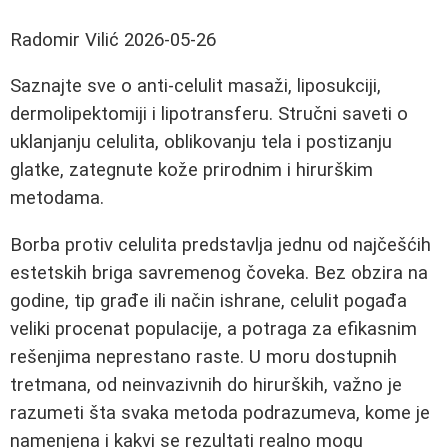
Radomir Vilić
2026-05-26
Saznajte sve o anti-celulit masaži, liposukciji,
dermolipektomiji i lipotransferu. Stručni saveti o
uklanjanju celulita, oblikovanju tela i postizanju
glatke, zategnute kože prirodnim i hirurškim
metodama.
Borba protiv celulita predstavlja jednu od najčešćih
estetskih briga savremenog čoveka. Bez obzira na
godine, tip građe ili način ishrane, celulit pogađa
veliki procenat populacije, a potraga za efikasnim
rešenjima neprestano raste. U moru dostupnih
tretmana, od neinvazivnih do hirurških, važno je
razumeti šta svaka metoda podrazumeva, kome je
namenjena i kakvi se rezultati realno mogu