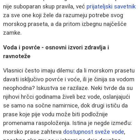
nije suboparan skup pravila, već
prijateljski savetnik
za sve one koji žele da razumeju potrebe svog
morskog praseta, a da pritom izbegnu najčešće
zamke.
Voda i povrće - osnovni izvori zdravlja i
ravnoteže
Vlasnici često imaju dilemu: da li morskom prasetu
davati isključivo povrće i voće, ili je činija sa vodom
neophodna? Iskustva se razilaze. Neki tvrde da su
njihovi hrčci godinama živeli bez vode, oslanjajući
se samo na sočne namirnice, dok drugi ističu da
prase koje pije vodu može biti podložnije
promenama raspoloženja. Istina je negde između:
morsko prase zahteva
dostupnost sveže vode
,