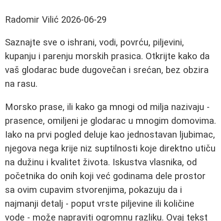
Radomir Vilić
2026-06-29
Saznajte sve o ishrani, vodi, povrću, piljevini,
kupanju i parenju morskih prasica. Otkrijte kako da
vaš glodarac bude dugovečan i srećan, bez obzira
na rasu.
Morsko prase, ili kako ga mnogi od milja nazivaju -
prasence, omiljeni je glodarac u mnogim domovima.
Iako na prvi pogled deluje kao jednostavan ljubimac,
njegova nega krije niz suptilnosti koje direktno utiču
na dužinu i kvalitet života. Iskustva vlasnika, od
početnika do onih koji već godinama dele prostor
sa ovim cupavim stvorenjima, pokazuju da i
najmanji detalj - poput vrste piljevine ili količine
vode - može napraviti ogromnu razliku. Ovaj tekst