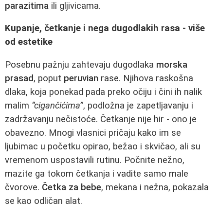
parazitima
ili gljivicama.
Kupanje, četkanje i nega dugodlakih rasa - više
od estetike
Posebnu pažnju zahtevaju dugodlaka
morska
prasad
, poput
peruvian
rase. Njihova raskošna
dlaka, koja ponekad pada preko očiju i čini ih nalik
malim
“cigančićima”
, podložna je zapetljavanju i
zadržavanju nečistoće. Četkanje nije hir - ono je
obavezno. Mnogi vlasnici pričaju kako im se
ljubimac u početku opirao, bežao i skvičao, ali su
vremenom uspostavili rutinu. Počnite nežno,
mazite ga tokom četkanja i vadite samo male
čvorove.
Četka za bebe
, mekana i nežna, pokazala
se kao odličan alat.