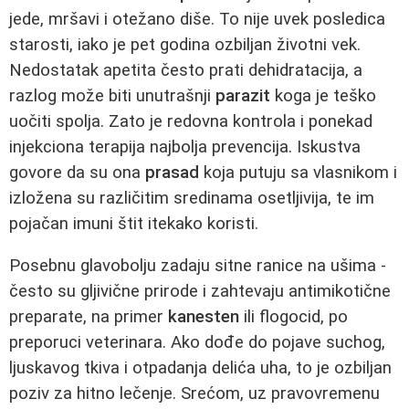
jede, mršavi i otežano diše. To nije uvek posledica
starosti, iako je pet godina ozbiljan životni vek.
Nedostatak apetita često prati dehidratacija, a
razlog može biti unutrašnji
parazit
koga je teško
uočiti spolja. Zato je redovna kontrola i ponekad
injekciona terapija najbolja prevencija. Iskustva
govore da su ona
prasad
koja putuju sa vlasnikom i
izložena su različitim sredinama osetljivija, te im
pojačan imuni štit itekako koristi.
Posebnu glavobolju zadaju sitne ranice na ušima -
često su gljivične prirode i zahtevaju antimikotične
preparate, na primer
kanesten
ili flogocid, po
preporuci veterinara. Ako dođe do pojave suchog,
ljuskavog tkiva i otpadanja delića uha, to je ozbiljan
poziv za hitno lečenje. Srećom, uz pravovremenu