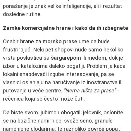
ponašanje je znak velike inteligencije, ali i rezultat
dosledne rutine.
Zamke komercijalne hrane i kako da ih izbegnete
Odabir
hrane
za
morsko prase
ume da bude
frustrirajuć. Neki pet shopovi nude samo nekoliko
vrsta poslastica sa
šargarepom
ili
medom
, dok je
izbor u katalozima daleko bogatiji. Problem je kada
lokalni snabdevači izgube interesovanje, pa se
vlasnici oslanjaju na naručivanje iz inostranstva ili
putovanje u veće centre.
“Nema ništa za prase”
-
rečenica koja se često može čuti.
Da biste svom ljubimcu obogatili jelovnik, oslonite
se na bazične namirnice: sveže
seno
,
granule
namenjene glodarima, te raznoliko
povrće
poput