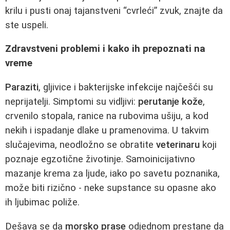
krilu i pusti onaj tajanstveni “cvrleći” zvuk, znajte da
ste uspeli.
Zdravstveni problemi i kako ih prepoznati na
vreme
Paraziti
, gljivice i bakterijske infekcije najčešći su
neprijatelji. Simptomi su vidljivi:
perutanje kože
,
crvenilo stopala, ranice na rubovima ušiju, a kod
nekih i ispadanje dlake u pramenovima. U takvim
slučajevima, neodložno se obratite
veterinaru
koji
poznaje egzotične životinje. Samoinicijativno
mazanje krema za ljude, iako po savetu poznanika,
može biti rizično - neke supstance su opasne ako
ih ljubimac poliže.
Dešava se da
morsko prase
odjednom prestane da