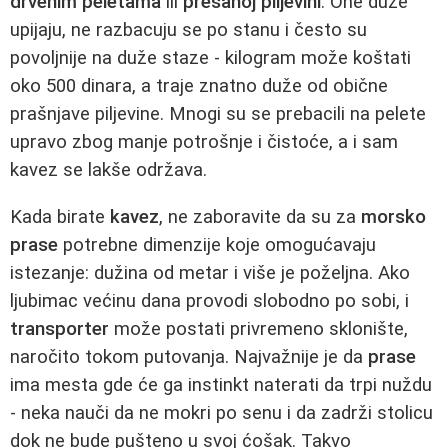
drvenim peletama
ili
prešanoj piljevini
. One duže
upijaju, ne razbacuju se po stanu i često su
povoljnije na duže staze - kilogram može koštati
oko 500 dinara, a traje znatno duže od obične
prašnjave piljevine. Mnogi su se prebacili na pelete
upravo zbog manje potrošnje i čistoće, a i sam
kavez se lakše održava.
Kada birate
kavez
, ne zaboravite da su za
morsko
prase
potrebne dimenzije koje omogućavaju
istezanje: dužina od metar i više je poželjna. Ako
ljubimac većinu dana provodi slobodno po sobi, i
transporter
može postati privremeno sklonište,
naročito tokom putovanja. Najvažnije je da
prase
ima mesta gde će ga instinkt naterati da trpi nuždu
- neka nauči da ne mokri po senu i da zadrži stolicu
dok ne bude pušteno u svoj ćošak. Takvo