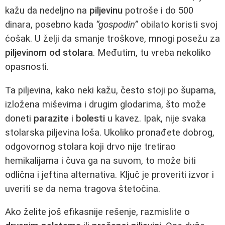
kažu da nedeljno na
piljevinu
potroše i do 500
dinara, posebno kada
“gospodin”
obilato koristi svoj
ćošak. U želji da smanje troškove, mnogi posežu za
piljevinom od stolara
. Međutim, tu vreba nekoliko
opasnosti.
Ta piljevina, kako neki kažu, često stoji po šupama,
izložena miševima i drugim glodarima, što može
doneti
parazite
i
bolesti
u kavez. Ipak, nije svaka
stolarska piljevina loša. Ukoliko pronađete dobrog,
odgovornog stolara koji drvo nije tretirao
hemikalijama i čuva ga na suvom, to može biti
odlična i jeftina alternativa. Ključ je proveriti izvor i
uveriti se da nema tragova štetočina.
Ako želite još efikasnije rešenje, razmislite o