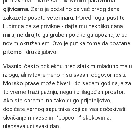
prodavnica dolaze sa prikrivenim
parazitima
i
gljivicama
. Zato je poželjno da već prvog dana
zakažete posetu
veterinaru
. Pored toga, pustite
ljubimca da se privikne - dajte mu nekoliko dana
mira, ne dirajte ga grubo i polako ga upoznajte sa
novim okruženjem. Ovo je put ka tome da postane
pitomo
i druželjubivo.
Vlasnici često pokleknu pred slatkim mladuncima u
izlogu, ali istovremeno nisu svesni odgovornosti.
Morsko prase
može živeti i do sedam godina, a za
to vreme traži pažnju, negu i prilagođen prostor.
Ako ste spremni na tako dugo prijateljstvo,
dobićete vernog saputnika koji će vas dočekivati
skvičanjem i veselim “popcorn” skokovima,
ulepšavajući svaki dan.