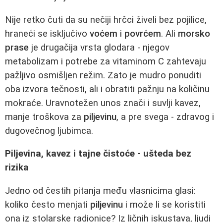
Nije retko čuti da su nečiji hrčci živeli bez pojilice,
hraneći se isključivo
voćem
i
povrćem
. Ali
morsko
prase
je drugačija vrsta glodara - njegov
metabolizam i potrebe za vitaminom C zahtevaju
pažljivo osmišljen režim. Zato je mudro ponuditi
oba izvora tečnosti, ali i obratiti pažnju na količinu
mokraće. Uravnotežen unos znači i suvlji kavez,
manje troškova za
piljevinu
, a pre svega - zdravog i
dugovečnog ljubimca.
Piljevina, kavez i tajne čistoće - ušteda bez
rizika
Jedno od čestih pitanja među vlasnicima glasi:
koliko često menjati
piljevinu
i može li se koristiti
ona iz stolarske radionice? Iz ličnih iskustava, ljudi