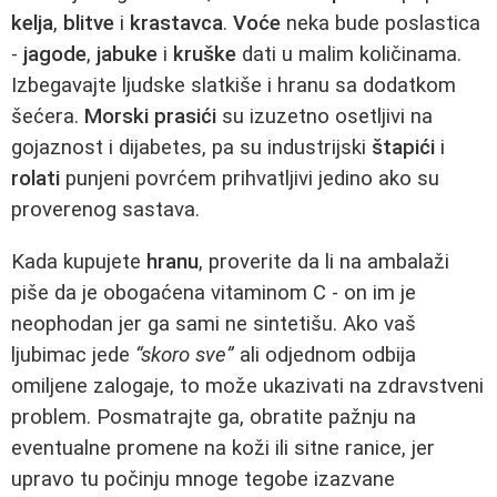
kelja
,
blitve
i
krastavca
.
Voće
neka bude poslastica
-
jagode
,
jabuke
i
kruške
dati u malim količinama.
Izbegavajte ljudske slatkiše i hranu sa dodatkom
šećera.
Morski prasići
su izuzetno osetljivi na
gojaznost i dijabetes, pa su industrijski
štapići
i
rolati
punjeni povrćem prihvatljivi jedino ako su
proverenog sastava.
Kada kupujete
hranu
, proverite da li na ambalaži
piše da je obogaćena vitaminom C - on im je
neophodan jer ga sami ne sintetišu. Ako vaš
ljubimac jede
“skoro sve”
ali odjednom odbija
omiljene zalogaje, to može ukazivati na zdravstveni
problem. Posmatrajte ga, obratite pažnju na
eventualne promene na koži ili sitne ranice, jer
upravo tu počinju mnoge tegobe izazvane