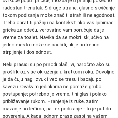
cvrkuće poput ptičice, možda je u pitanju posebno
radostan trenutak. S druge strane, glasno skvičanje
tokom podizanja može značiti strah ili nelagodnost.
Treba obratiti pažnju na kontekst: ako vas ljubimac
gricka za odeću, verovatno vam poručuje da je
vreme za toalet. Navika da se mokri isključivo na
jedno mesto može se naučiti, ali je potrebno
strpljenje i doslednost.
Neki
prasici
su po prirodi plašljivi, naročito ako su
prošli kroz više okruženja u kratkom roku. Dovoljno
je da čuju nagli zvuk i već se tresu i bacaju po
kavezu. Ovakvim jedinkama ne pomaže grubo
postupanje; potrebno je vreme, tihi glas i polako
približavanje rukom. Hranjenje iz ruke, zatim
mazanje po leđima, pa tek podizanje - to je put do
poverenja. A kada jednom prase zaspi na vašem