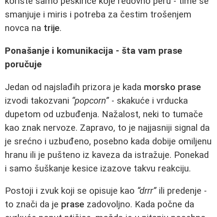
koriste samo peškiriće koje redovno peru - time se
smanjuje i miris i potreba za čestim trošenjem
novca na
trije
.
Ponašanje i komunikacija - šta vam prase
poručuje
Jedan od najslađih prizora je kada
morsko prase
izvodi takozvani
“popcorn”
- skakuće i vrducka
dupetom od uzbuđenja. Nažalost, neki to tumače
kao znak nervoze. Zapravo, to je najjasniji signal da
je srećno i uzbuđeno, posebno kada dobije omiljenu
hranu ili je pušteno iz kaveza da istražuje. Ponekad
i samo šuškanje kesice izazove takvu reakciju.
Postoji i zvuk koji se opisuje kao
“drrr”
ili predenje -
to znači da je
prase
zadovoljno. Kada počne da