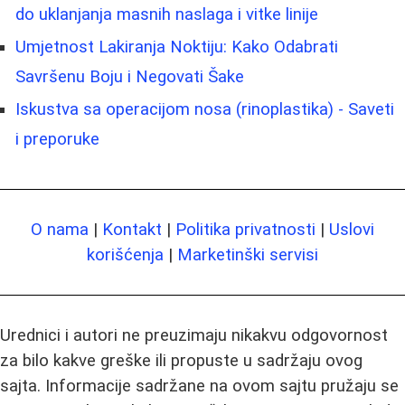
do uklanjanja masnih naslaga i vitke linije
Umjetnost Lakiranja Noktiju: Kako Odabrati
Savršenu Boju i Negovati Šake
Iskustva sa operacijom nosa (rinoplastika) - Saveti
i preporuke
O nama
|
Kontakt
|
Politika privatnosti
|
Uslovi
korišćenja
|
Marketinški servisi
Urednici i autori ne preuzimaju nikakvu odgovornost
za bilo kakve greške ili propuste u sadržaju ovog
sajta. Informacije sadržane na ovom sajtu pružaju se