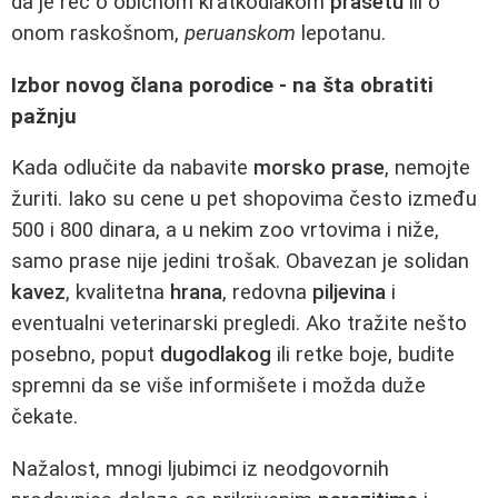
da je reč o običnom kratkodlakom
prasetu
ili o
onom raskošnom,
peruanskom
lepotanu.
Izbor novog člana porodice - na šta obratiti
pažnju
Kada odlučite da nabavite
morsko prase
, nemojte
žuriti. Iako su cene u pet shopovima često između
500 i 800 dinara, a u nekim zoo vrtovima i niže,
samo prase nije jedini trošak. Obavezan je solidan
kavez
, kvalitetna
hrana
, redovna
piljevina
i
eventualni veterinarski pregledi. Ako tražite nešto
posebno, poput
dugodlakog
ili retke boje, budite
spremni da se više informišete i možda duže
čekate.
Nažalost, mnogi ljubimci iz neodgovornih