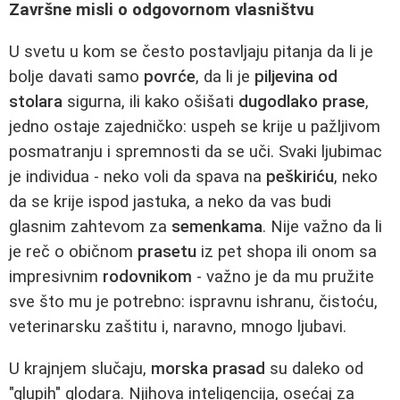
Završne misli o odgovornom vlasništvu
U svetu u kom se često postavljaju pitanja da li je
bolje davati samo
povrće
, da li je
piljevina od
stolara
sigurna, ili kako ošišati
dugodlako prase
,
jedno ostaje zajedničko: uspeh se krije u pažljivom
posmatranju i spremnosti da se uči. Svaki ljubimac
je individua - neko voli da spava na
peškiriću
, neko
da se krije ispod jastuka, a neko da vas budi
glasnim zahtevom za
semenkama
. Nije važno da li
je reč o običnom
prasetu
iz pet shopa ili onom sa
impresivnim
rodovnikom
- važno je da mu pružite
sve što mu je potrebno: ispravnu ishranu, čistoću,
veterinarsku zaštitu i, naravno, mnogo ljubavi.
U krajnjem slučaju,
morska prasad
su daleko od
"glupih" glodara. Njihova inteligencija, osećaj za