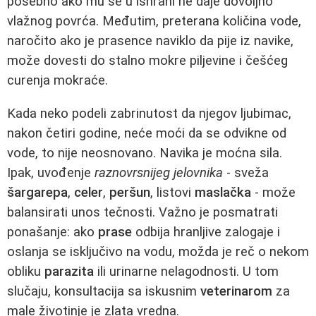
posebno ako mu se u ishrani ne daje dovoljno
vlažnog povrća. Međutim, preterana količina vode,
naročito ako je prasence naviklo da pije iz navike,
može dovesti do stalno mokre piljevine i češćeg
curenja mokraće.
Kada neko podeli zabrinutost da njegov ljubimac,
nakon četiri godine, neće moći da se odvikne od
vode, to nije neosnovano. Navika je moćna sila.
Ipak, uvođenje
raznovrsnijeg jelovnika
- sveža
šargarepa
,
celer
,
peršun
, listovi
maslačka
- može
balansirati unos tečnosti. Važno je posmatrati
ponašanje: ako
prase
odbija hranljive zalogaje i
oslanja se isključivo na vodu, možda je reč o nekom
obliku
parazita
ili urinarne nelagodnosti. U tom
slučaju, konsultacija sa iskusnim
veterinarom
za
male životinje je zlata vredna.