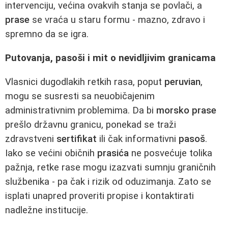
intervenciju, većina ovakvih stanja se povlači, a
prase
se vraća u staru formu - mazno, zdravo i
spremno da se igra.
Putovanja, pasoši i mit o nevidljivim granicama
Vlasnici dugodlakih retkih rasa, poput
peruvian
,
mogu se susresti sa neuobičajenim
administrativnim problemima. Da bi
morsko prase
prešlo državnu granicu, ponekad se traži
zdravstveni
sertifikat
ili čak informativni
pasoš
.
Iako se većini običnih
prasića
ne posvećuje tolika
pažnja, retke rase mogu izazvati sumnju graničnih
službenika - pa čak i rizik od oduzimanja. Zato se
isplati unapred proveriti propise i kontaktirati
nadležne institucije.