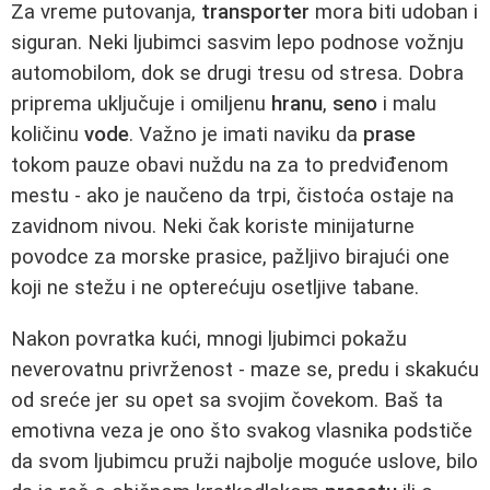
Za vreme putovanja,
transporter
mora biti udoban i
siguran. Neki ljubimci sasvim lepo podnose vožnju
automobilom, dok se drugi tresu od stresa. Dobra
priprema uključuje i omiljenu
hranu
,
seno
i malu
količinu
vode
. Važno je imati naviku da
prase
tokom pauze obavi nuždu na za to predviđenom
mestu - ako je naučeno da trpi, čistoća ostaje na
zavidnom nivou. Neki čak koriste minijaturne
povodce za morske prasice, pažljivo birajući one
koji ne stežu i ne opterećuju osetljive tabane.
Nakon povratka kući, mnogi ljubimci pokažu
neverovatnu privrženost - maze se, predu i skakuću
od sreće jer su opet sa svojim čovekom. Baš ta
emotivna veza je ono što svakog vlasnika podstiče
da svom ljubimcu pruži najbolje moguće uslove, bilo