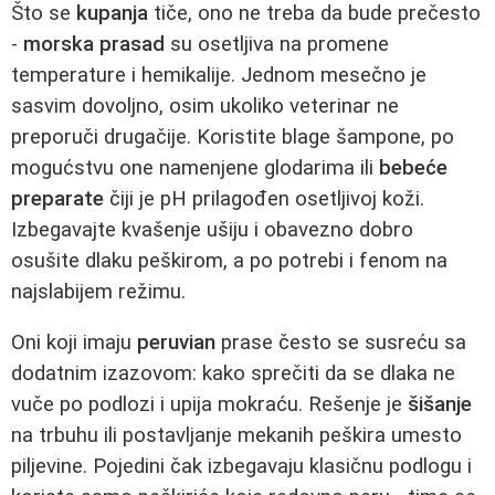
Što se
kupanja
tiče, ono ne treba da bude prečesto
-
morska prasad
su osetljiva na promene
temperature i hemikalije. Jednom mesečno je
sasvim dovoljno, osim ukoliko veterinar ne
preporuči drugačije. Koristite blage šampone, po
mogućstvu one namenjene glodarima ili
bebeće
preparate
čiji je pH prilagođen osetljivoj koži.
Izbegavajte kvašenje ušiju i obavezno dobro
osušite dlaku peškirom, a po potrebi i fenom na
najslabijem režimu.
Oni koji imaju
peruvian
prase često se susreću sa
dodatnim izazovom: kako sprečiti da se dlaka ne
vuče po podlozi i upija mokraću. Rešenje je
šišanje
na trbuhu ili postavljanje mekanih peškira umesto
piljevine. Pojedini čak izbegavaju klasičnu podlogu i