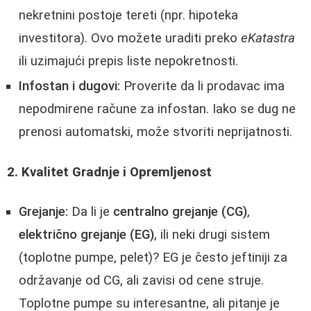
nekretnini postoje tereti (npr. hipoteka
investitora). Ovo možete uraditi preko
eKatastra
ili uzimajući prepis liste nepokretnosti.
Infostan i dugovi:
Proverite da li prodavac ima
nepodmirene račune za infostan. Iako se dug ne
prenosi automatski, može stvoriti neprijatnosti.
2. Kvalitet Gradnje i Opremljenost
Grejanje:
Da li je
centralno grejanje (CG)
,
električno grejanje (EG)
, ili neki drugi sistem
(toplotne pumpe, pelet)? EG je često jeftiniji za
održavanje od CG, ali zavisi od cene struje.
Toplotne pumpe su interesantne, ali pitanje je