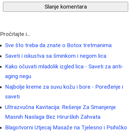
Slanje komentara
Pročitajte i...
Sve što treba da znate o Botox tretmanima
Saveti i iskustva sa šminkom i negom lica
Kako očuvati mladolik izgled lica - Saveti za anti-
aging negu
Najbolje kreme za suvu kožu i bore - Poređenje i
saveti
Ultrazvučna Kavitacija: Rešenje Za Smanjenje
Masnih Naslaga Bez Hirurških Zahvata
Blagotvorni Utjecaj Masaže na Tjelesno i Psihičko