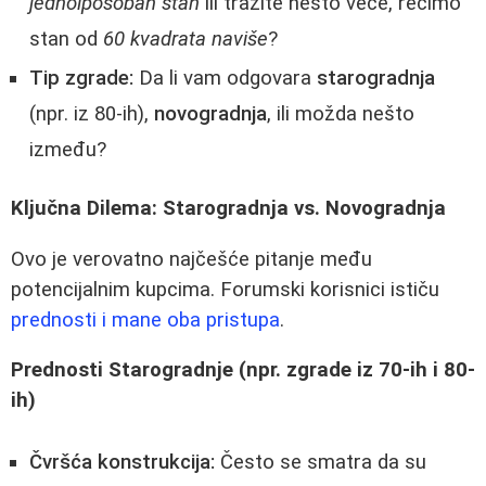
jednoiposoban stan
ili tražite nešto veće, recimo
stan od
60 kvadrata naviše
?
Tip zgrade:
Da li vam odgovara
starogradnja
(npr. iz 80-ih),
novogradnja
, ili možda nešto
između?
Ključna Dilema: Starogradnja vs. Novogradnja
Ovo je verovatno najčešće pitanje među
potencijalnim kupcima. Forumski korisnici ističu
prednosti i mane oba pristupa
.
Prednosti Starogradnje (npr. zgrade iz 70-ih i 80-
ih)
Čvršća konstrukcija:
Često se smatra da su