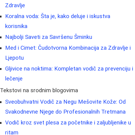
Zdravlje
Koralna voda: Šta je, kako deluje i iskustva
korisnika
Najbolji Saveti za Savršenu Šminku
Med i Cimet: Čudotvorna Kombinacija za Zdravlje i
Ljepotu
Gljivice na noktima: Kompletan vodič za prevenciju i
lečenje
Tekstovi na srodnim blogovima
Sveobuhvatni Vodič za Negu Mešovite Kože: Od
Svakodnevne Njege do Profesionalnih Tretmana
Vodič kroz svet plesa za početnike i zaljubljenike u
ritam