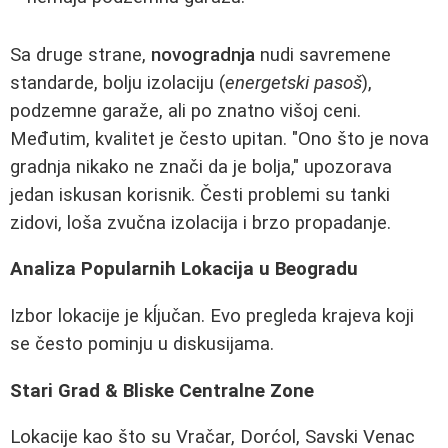
Sa druge strane,
novogradnja
nudi savremene
standarde, bolju izolaciju (
energetski pasoš
),
podzemne garaže, ali po znatno višoj ceni.
Međutim, kvalitet je često upitan. "Ono što je nova
gradnja nikako ne znači da je bolja," upozorava
jedan iskusan korisnik. Česti problemi su tanki
zidovi, loša zvučna izolacija i brzo propadanje.
Analiza Popularnih Lokacija u Beogradu
Izbor lokacije je kĺjučan. Evo pregleda krajeva koji
se često pominju u diskusijama.
Stari Grad & Bliske Centralne Zone
Lokacije kao što su Vračar, Dorćol, Savski Venac