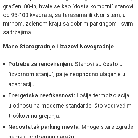
građeni 80-ih, hvale se kao "dosta komotni" stanovi
od 95-100 kvadrata, sa terasama ili dvorištem, u
mirnom, zelenom kraju sa dobrim parkingom i svim
sadržajima.
Mane Starogradnje i Izazovi Novogradnje
Potreba za renoviranjem:
Stanovi su često u
"izvornom stanju", pa je neophodno ulaganje u
adaptaciju.
Energetska neefikasnost:
Lošija termoizolacija
u odnosu na moderne standarde, što vodi većim
troškovima grejanja.
Nedostatak parking mesta:
Mnoge stare zgrade
nemaju podzemnu garažu.