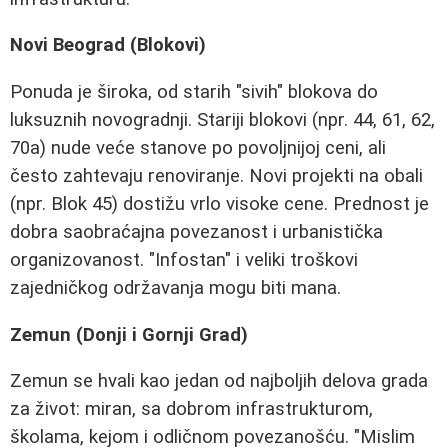
Novi Beograd (Blokovi)
Ponuda je široka, od starih "sivih" blokova do
luksuznih novogradnji. Stariji blokovi (npr. 44, 61, 62,
70a) nude veće stanove po povoljnijoj ceni, ali
često zahtevaju renoviranje. Novi projekti na obali
(npr. Blok 45) dostižu vrlo visoke cene. Prednost je
dobra saobraćajna povezanost i urbanistička
organizovanost. "Infostan" i veliki troškovi
zajedničkog održavanja mogu biti mana.
Zemun (Donji i Gornji Grad)
Zemun se hvali kao jedan od najboljih delova grada
za život: miran, sa dobrom infrastrukturom,
školama, kejom i odličnom povezanošću. "Mislim