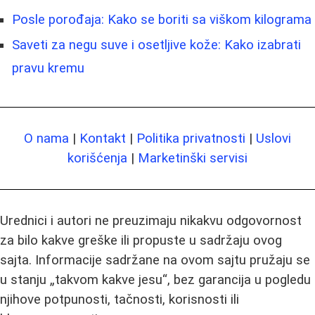
Posle porođaja: Kako se boriti sa viškom kilograma
Saveti za negu suve i osetljive kože: Kako izabrati
pravu kremu
O nama
|
Kontakt
|
Politika privatnosti
|
Uslovi
korišćenja
|
Marketinški servisi
Urednici i autori ne preuzimaju nikakvu odgovornost
za bilo kakve greške ili propuste u sadržaju ovog
sajta. Informacije sadržane na ovom sajtu pružaju se
u stanju „takvom kakve jesu“, bez garancija u pogledu
njihove potpunosti, tačnosti, korisnosti ili