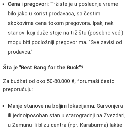
Cena i pregovori:
Tržište je u poslednje vreme
bilo jako u korist prodavaca, sa čestim
skokovima cena tokom pregovora. Ipak, neki
stanovi koji duže stoje na tržištu (posebno veći)
mogu biti podložniji pregovorima. "Sve zavisi od
prodavca."
Šta je "Best Bang for the Buck"?
Za budžet od oko 50-80.000 €, forumaši često
preporučuju:
Manje stanove na boljim lokacijama:
Garsonjera
ili jednoiposoban stan u starogradnji na Zvezdari,
u Zemunu ili blizu centra (npr. Karaburma) lakše