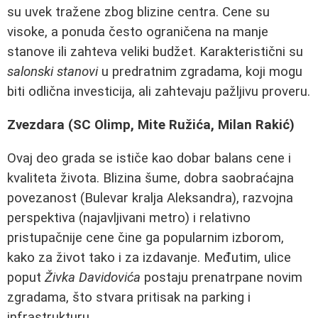
su uvek tražene zbog blizine centra. Cene su
visoke, a ponuda često ograničena na manje
stanove ili zahteva veliki budžet. Karakteristični su
salonski stanovi
u predratnim zgradama, koji mogu
biti odlična investicija, ali zahtevaju pažljivu proveru.
Zvezdara (SC Olimp, Mite Ružića, Milan Rakić)
Ovaj deo grada se ističe kao dobar balans cene i
kvaliteta života. Blizina šume, dobra saobraćajna
povezanost (Bulevar kralja Aleksandra), razvojna
perspektiva (najavljivani metro) i relativno
pristupačnije cene čine ga popularnim izborom,
kako za život tako i za izdavanje. Međutim, ulice
poput
Živka Davidovića
postaju prenatrpane novim
zgradama, što stvara pritisak na parking i
infrastrukturu.