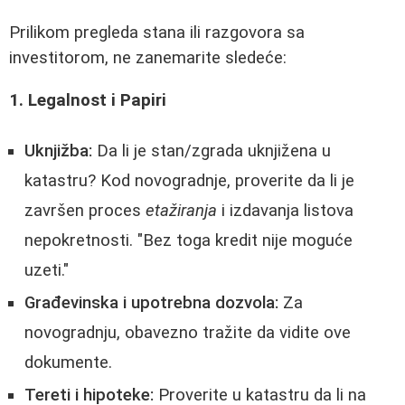
Prilikom pregleda stana ili razgovora sa
investitorom, ne zanemarite sledeće:
1. Legalnost i Papiri
Uknjižba:
Da li je stan/zgrada uknjižena u
katastru? Kod novogradnje, proverite da li je
završen proces
etažiranja
i izdavanja listova
nepokretnosti. "Bez toga kredit nije moguće
uzeti."
Građevinska i upotrebna dozvola:
Za
novogradnju, obavezno tražite da vidite ove
dokumente.
Tereti i hipoteke:
Proverite u katastru da li na