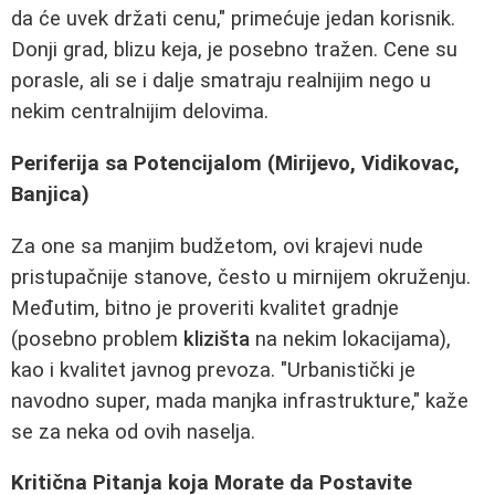
da će uvek držati cenu," primećuje jedan korisnik.
Donji grad, blizu keja, je posebno tražen. Cene su
porasle, ali se i dalje smatraju realnijim nego u
nekim centralnijim delovima.
Periferija sa Potencijalom (Mirijevo, Vidikovac,
Banjica)
Za one sa manjim budžetom, ovi krajevi nude
pristupačnije stanove, često u mirnijem okruženju.
Međutim, bitno je proveriti kvalitet gradnje
(posebno problem
klizišta
na nekim lokacijama),
kao i kvalitet javnog prevoza. "Urbanistički je
navodno super, mada manjka infrastrukture," kaže
se za neka od ovih naselja.
Kritična Pitanja koja Morate da Postavite