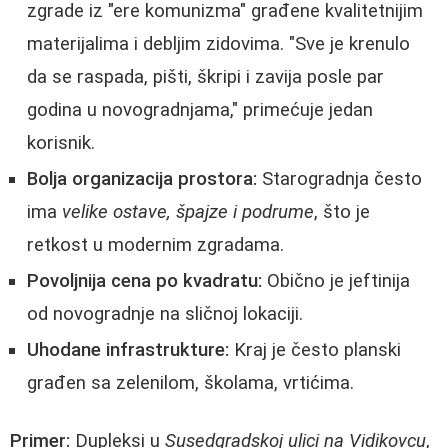
zgrade iz "ere komunizma" građene kvalitetnijim
materijalima i debljim zidovima. "Sve je krenulo
da se raspada, pišti, škripi i zavija posle par
godina u novogradnjama," primećuje jedan
korisnik.
Bolja organizacija prostora:
Starogradnja često
ima
velike ostave, špajze i podrume
, što je
retkost u modernim zgradama.
Povoljnija cena po kvadratu:
Obično je jeftinija
od novogradnje na sličnoj lokaciji.
Uhodane infrastrukture:
Kraj je često planski
građen sa zelenilom, školama, vrtićima.
Primer:
Dupleksi u
Susedgradskoj ulici na Vidikovcu
,