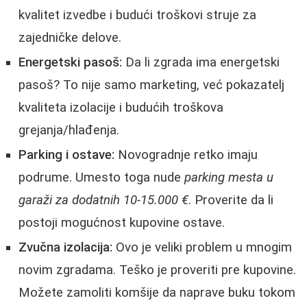
kvalitet izvedbe i budući troškovi struje za
zajedničke delove.
Energetski pasoš:
Da li zgrada ima energetski
pasoš? To nije samo marketing, već pokazatelj
kvaliteta izolacije i budućih troškova
grejanja/hlađenja.
Parking i ostave:
Novogradnje retko imaju
podrume. Umesto toga nude
parking mesta u
garaži za dodatnih 10-15.000 €
. Proverite da li
postoji mogućnost kupovine ostave.
Zvučna izolacija:
Ovo je veliki problem u mnogim
novim zgradama. Teško je proveriti pre kupovine.
Možete zamoliti komšije da naprave buku tokom