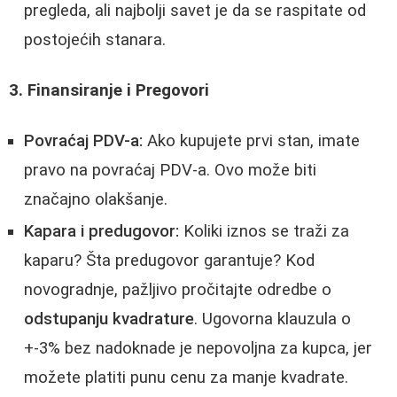
pregleda, ali najbolji savet je da se raspitate od
postojećih stanara.
3. Finansiranje i Pregovori
Povraćaj PDV-a:
Ako kupujete prvi stan, imate
pravo na povraćaj PDV-a. Ovo može biti
značajno olakšanje.
Kapara i predugovor:
Koliki iznos se traži za
kaparu? Šta predugovor garantuje? Kod
novogradnje, pažljivo pročitajte odredbe o
odstupanju kvadrature
. Ugovorna klauzula o
+-3% bez nadoknade je nepovoljna za kupca, jer
možete platiti punu cenu za manje kvadrate.