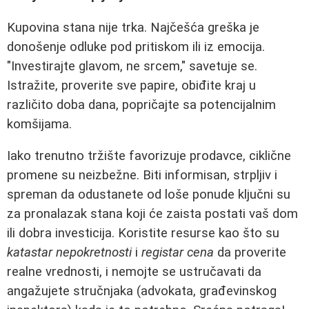
Kupovina stana nije trka. Najčešća greška je
donošenje odluke pod pritiskom ili iz emocija.
"Investirajte glavom, ne srcem," savetuje se.
Istražite, proverite sve papire, obiđite kraj u
različito doba dana, popričajte sa potencijalnim
komšijama.
Iako trenutno tržište favorizuje prodavce, ciklične
promene su neizbežne. Biti informisan, strpljiv i
spreman da odustanete od loše ponude ključni su
za pronalazak stana koji će zaista postati vaš dom
ili dobra investicija. Koristite resurse kao što su
katastar nepokretnosti
i
registar cena
da proverite
realne vrednosti, i nemojte se ustručavati da
angažujete stručnjaka (advokata, građevinskog