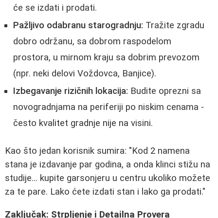
će se izdati i prodati.
Pažljivo odabranu starogradnju:
Tražite zgradu
dobro održanu, sa dobrom raspodelom
prostora, u mirnom kraju sa dobrim prevozom
(npr. neki delovi Voždovca, Banjice).
Izbegavanje rizičnih lokacija:
Budite oprezni sa
novogradnjama na periferiji po niskim cenama -
često kvalitet gradnje nije na visini.
Kao što jedan korisnik sumira: "Kod 2 namena
stana je izdavanje par godina, a onda klinci stižu na
studije... kupite garsonjeru u centru ukoliko možete
za te pare. Lako ćete izdati stan i lako ga prodati."
Zaključak: Strpljenje i Detailna Provera