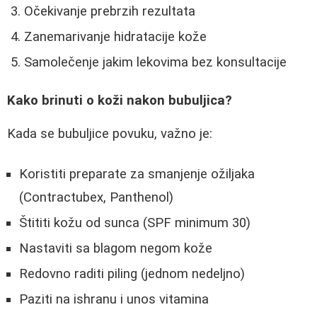
Očekivanje prebrzih rezultata
Zanemarivanje hidratacije kože
Samolečenje jakim lekovima bez konsultacije
Kako brinuti o koži nakon bubuljica?
Kada se bubuljice povuku, važno je:
Koristiti preparate za smanjenje ožiljaka
(Contractubex, Panthenol)
Štititi kožu od sunca (SPF minimum 30)
Nastaviti sa blagom negom kože
Redovno raditi piling (jednom nedeljno)
Paziti na ishranu i unos vitamina