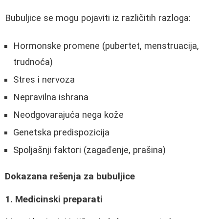
Bubuljice se mogu pojaviti iz različitih razloga:
Hormonske promene (pubertet, menstruacija,
trudnoća)
Stres i nervoza
Nepravilna ishrana
Neodgovarajuća nega kože
Genetska predispozicija
Spoljašnji faktori (zagađenje, prašina)
Dokazana rešenja za bubuljice
1. Medicinski preparati