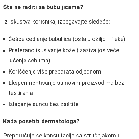
Šta ne raditi sa bubuljicama?
Iz iskustva korisnika, izbegavajte sledeće:
Češće cedjenje bubuljica (ostaju ožiljci i fleke)
Preterano isušivanje kože (izaziva još veće
lučenje sebuma)
Korišćenje više preparata odjednom
Eksperimentisanje sa novim proizvodima bez
testiranja
Izlaganje suncu bez zaštite
Kada posetiti dermatologa?
Preporučuje se konsultacija sa stručnjakom u