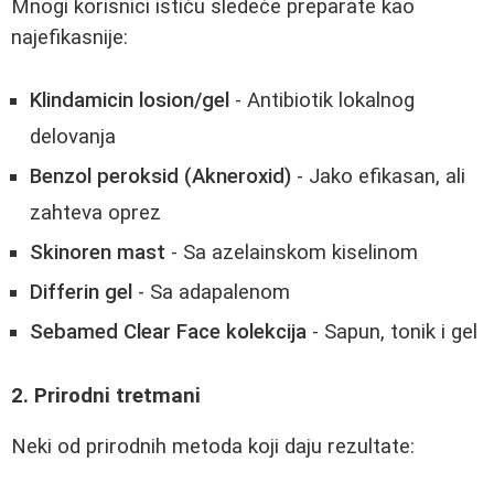
Mnogi korisnici ističu sledeće preparate kao
najefikasnije:
Klindamicin losion/gel
- Antibiotik lokalnog
delovanja
Benzol peroksid (Akneroxid)
- Jako efikasan, ali
zahteva oprez
Skinoren mast
- Sa azelainskom kiselinom
Differin gel
- Sa adapalenom
Sebamed Clear Face kolekcija
- Sapun, tonik i gel
2. Prirodni tretmani
Neki od prirodnih metoda koji daju rezultate: