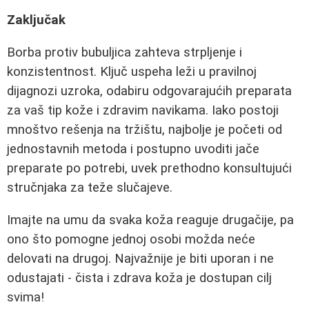
Zaključak
Borba protiv bubuljica zahteva strpljenje i
konzistentnost. Ključ uspeha leži u pravilnoj
dijagnozi uzroka, odabiru odgovarajućih preparata
za vaš tip kože i zdravim navikama. Iako postoji
mnoštvo rešenja na tržištu, najbolje je početi od
jednostavnih metoda i postupno uvoditi jače
preparate po potrebi, uvek prethodno konsultujući
stručnjaka za teže slučajeve.
Imajte na umu da svaka koža reaguje drugačije, pa
ono što pomogne jednoj osobi možda neće
delovati na drugoj. Najvažnije je biti uporan i ne
odustajati - čista i zdrava koža je dostupan cilj
svima!