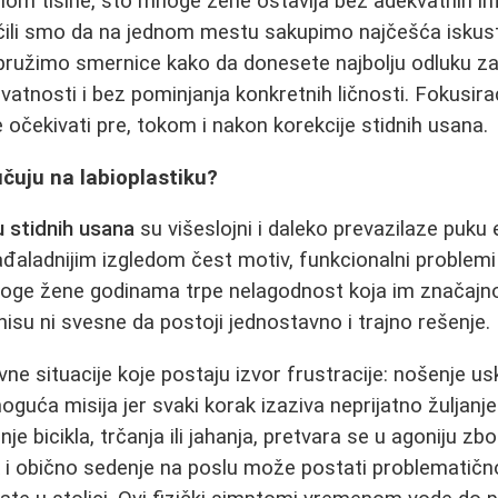
velom tišine, što mnoge žene ostavlja bez adekvatnih i
učili smo da na jednom mestu sakupimo najčešća iskus
pružimo smernice kako da donesete najbolju odluku za
vatnosti i bez pominjanja konkretnih ličnosti. Fokusi
 očekivati pre, tokom i nakon korekcije stidnih usana.
čuju na labioplastiku?
u stidnih usana
su višeslojni i daleko prevazilaze puku e
ađaladnijim izgledom čest motiv, funkcionalni problemi 
oge žene godinama trpe nelagodnost koja im značajno
nisu ni svesne da postoji jednostavno i trajno rešenje.
e situacije koje postaju izvor frustracije: nošenje uski
guća misija jer svaki korak izaziva neprijatno žuljanje i 
e bicikla, trčanja ili jahanja, pretvara se u agoniju z
ak i obično sedenje na poslu može postati problematično