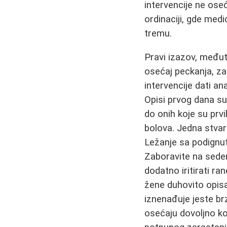
intervencije ne os
ordinaciji, gde med
tremu.
Pravi izazov, međuti
osećaj peckanja, za
intervencije dati anal
Opisi prvog dana su 
do onih koje su prvi
bolova. Jedna stvar
Ležanje sa podignu
Zaboravite na seden
dodatno iritirati ra
žene duhovito opisa
iznenađuje jeste br
osećaju dovoljno k