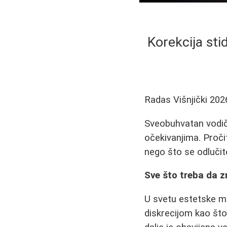
Korekcija sti
Radas Višnjički
202
Sveobuhvatan vodič 
očekivanjima. Proči
nego što se odlučit
Sve što treba da z
U svetu estetske me
diskrecijom kao što