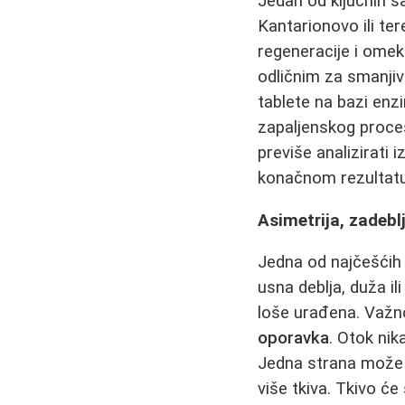
Jedan od ključnih sa
Kantarionovo ili ter
regeneracije i omek
odličnim za smanjiva
tablete na bazi en
zapaljenskog proce
previše analizirati i
konačnom rezultatu
Asimetrija, zadebl
Jedna od najčešćih
usna deblja, duža i
loše urađena. Važn
oporavka
. Otok nik
Jedna strana može b
više tkiva. Tkivo ć