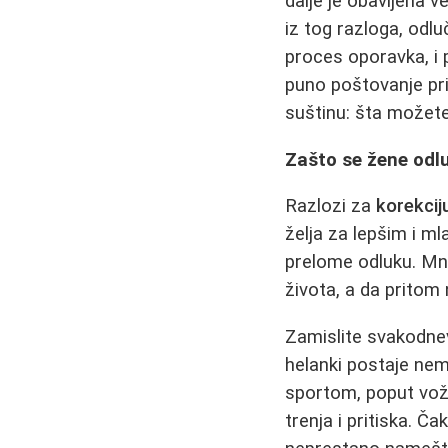
dalje je obavijena 
iz tog razloga, odl
proces oporavka, i 
puno poštovanje pri
suštinu: šta možete
Zašto se žene odlu
Razlozi za
korekcij
želja za lepšim i ml
prelome odluku. Mn
života, a da pritom 
Zamislite svakodnevn
helanki postaje nemo
sportom, poput vožnj
trenja i pritiska. Č