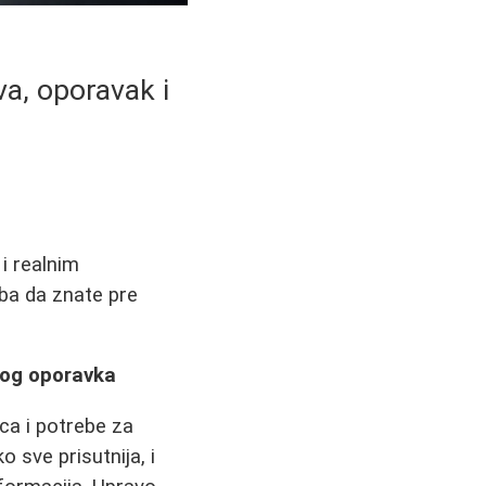
va, oporavak i
i realnim
eba da znate pre
nog oporavka
ca i potrebe za
o sve prisutnija, i