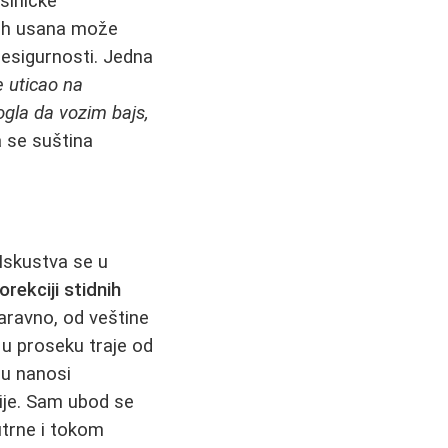
sihičke
alih usana može
nesigurnosti. Jedna
e uticao na
gla da vozim bajs,
 se suština
Iskustva se u
orekciji stidnih
naravno, od veštine
 u proseku traje od
ju nanosi
cije. Sam ubod se
utrne i tokom