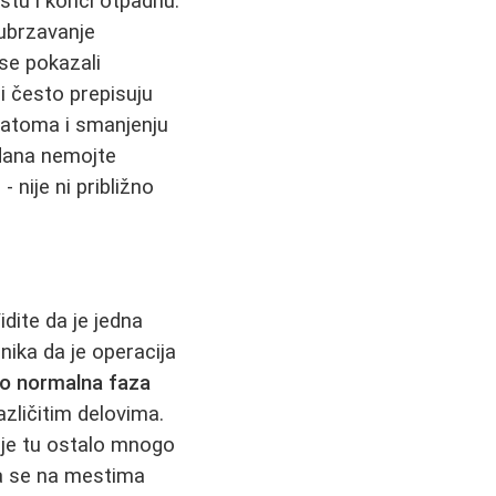
tu i konci otpadnu.
 ubrzavanje
 se pokazali
ri često prepisuju
matoma i smanjenju
 dana nemojte
- nije ni približno
idite da je jedna
nika da je operacija
o normalna faza
azličitim delovima.
a je tu ostalo mnogo
da se na mestima