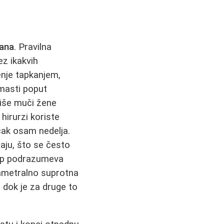
sana
. Pravilna
ez ikakvih
enje tapkanjem,
 masti poput
više muči žene
hirurzi koriste
čak osam nedelja.
aju, što se često
stup podrazumeva
jametralno suprotna
 dok je za druge to