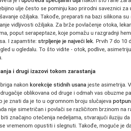
veta je i
upotreba specijalnih ulja
nakon što rane zaras
ebijino ulje često se pominju kao prirodni saveznici za
šavanje ožiljaka. Takođe, preparati na bazi silikona su
nje vidljivosti ožiljaka. Za brže povlačenje otoka, leka
zima, poput serapeptaze, koje pomažu u razgradnji he
sa. I zapamtite:
strpljenje je najveći lek
. Prvih 7 do 10
zgled u ogledalu. To što vidite - otok, podlive, asimetriju 
.
janja i drugi izazovi tokom zarastanja
 briga nakon
korekcije stidnih usana
jeste asimetrija. V
li drugačije oblikovana od druge i odmah vas obuzme pa
o je znati da je to u ogromnom broju slučajeva
potpun
ada nije simetričan i povlači se različitom brzinom na r
iti značajno otečenija nedeljama, stvarajući iluziju d
e se vremenom opustiti i slegnuti. Takođe, moguće je 