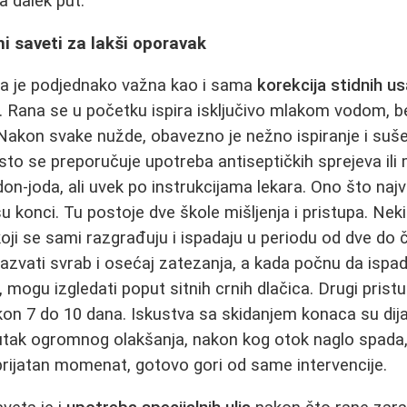
 dalek put.
ni saveti za lakši oporavak
a je podjednako važna kao i sama
korekcija stidnih u
iv. Rana se u početku ispira isključivo mlakom vodom, b
Nakon svake nužde, obavezno je nežno ispiranje i suš
esto se preporučuje upotreba antiseptičkih sprejeva ili
don-joda, ali uvek po instrukcijama lekara. Ono što naj
konci. Tu postoje dve škole mišljenja i pristupa. Neki 
oji se sami razgrađuju i ispadaju u periodu od dve do 
azvati svrab i osećaj zatezanja, a kada počnu da ispad
u, mogu izgledati poput sitnih crnih dlačica. Drugi pri
kon 7 do 10 dana. Iskustva sa skidanjem konaca su di
nutak ogromnog olakšanja, nakon kog otok naglo spada,
prijatan momenat, gotovo gori od same intervencije.