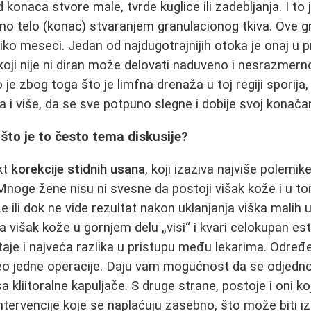
od konaca stvore male, tvrde kuglice ili zadebljanja. I to
ano telo (konac) stvaranjem granulacionog tkiva. Ove g
ko meseci. Jedan od najdugotrajnijih otoka je onaj u p
 koji nije ni diran može delovati naduveno i nesrazmer
je zbog toga što je limfna drenaža u toj regiji sporija, 
 i više, da se sve potpuno slegne i dobije svoj konačan
ašto je to često tema diskusije?
kt
korekcije stidnih usana
, koji izaziva najviše polemik
 Mnoge žene nisu ni svesne da postoji višak kože i u t
e ili dok ne vide rezultat nakon uklanjanja viška malih
 višak kože u gornjem delu „visi“ i kvari celokupan est
je i najveća razlika u pristupu među lekarima. Određeni
o jedne operacije. Daju vam mogućnost da se odjednom
a kliitoralne kapuljače. S druge strane, postoje i oni k
tervencije koje se naplaćuju zasebno, što može biti i