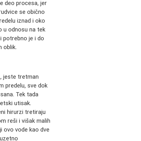
 je deo procesa, jer
rudvice se obično
redelu iznad i oko
no u odnosu na tek
i potrebno je i do
 oblik.
e, jeste tretman
om predelu, sve dok
 usana. Tek tada
etski utisak.
 hirurzi tretiraju
 reši i višak malih
oji ovo vode kao dve
zuzetno