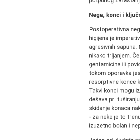
potpunog zarastanja
Nega, konci i ključ
Postoperativna neg
higijena je imperat
agresivnih sapuna. 
nikako trljanjem. Č
gentamicina ili povi
tokom oporavka jesu 
resorptivne konce k
Takvi konci mogu iz
dešava pri tuširanj
skidanje konaca na
- za neke je to tre
izuzetno bolan i ne