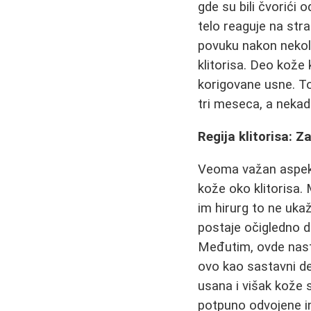
gde su bili čvorići 
telo reaguje na str
povuku nakon nekoli
klitorisa. Deo kože
korigovane usne. To 
tri meseca, a nekada
Regija klitorisa: Z
Veoma važan aspe
kože oko klitorisa.
im hirurg to ne ukaž
postaje očigledno da
Međutim, ovde nasta
ovo kao sastavni de
usana i višak kože s
potpuno odvojene in