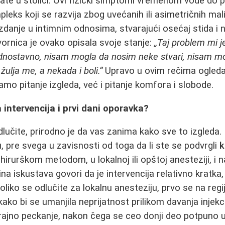
e u stolici. Ovi fizički simptomi vremenom vode do p
leks koji se razvija zbog uvećanih ili asimetričnih m
danje u intimnim odnosima, stvarajući osećaj stida i 
rnica je ovako opisala svoje stanje:
„Taj problem mi j
nostavno, nisam mogla da nosim neke stvari, nisam mo
žulja me, a nekada i boli.“
Upravo u ovim rečima ogleda
amo pitanje izgleda, već i pitanje komfora i slobode.
intervencija i prvi dani oporavka?
učite, prirodno je da vas zanima kako sve to izgleda. 
ju, pre svega u zavisnosti od toga da li ste se podvrgli
k
 hirurškom metodom, u lokalnoj ili opštoj anesteziji, i 
a iskustava govori da je intervencija relativno kratka,
liko se odlučite za lokalnu anesteziju, prvo se na regi
ako bi se umanjila neprijatnost prilikom davanja injek
rajno peckanje, nakon čega se ceo donji deo potpuno 