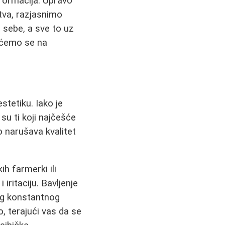
nformacija. Upravo
tva, razjasnimo
 sebe, a sve to uz
raćemo se na
stetiku. Iako je
su ti koji najčešće
 narušava kvalitet
h farmerki ili
iritaciju. Bavljenje
bog konstantnog
, terajući vas da se