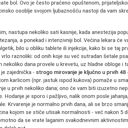
ećate bol. Ovo je često praćeno opuštenom, prijatelj
icinsko osoblje svojom ljubaznošću nastoji da vam skre
m, nastupa nekoliko sati kasnije, kada anestezija popus
tezanja, a ponekad i intenzivniji bol. Većina lekara ć
getik, bilo u obliku tablete ili injekcije, kako bi se taj p
vrlo raznoliki: od onih koje su već sutradan šetale psa 
h nekoliko dana provele u krevetu, uz hladne obloge i t
 je zajednička -
strogo mirovanje je ključno u prvih 48
tom karlicom (npr. jastuk ispod kukova) pomaže u sma
je u prvih nekoliko dana; ono će vam biti izuzetno nep
ne. Hodanje je sporo i pažljivo, nalik onom posle jahanj
le. Krvarenje je normalno prvih dana, ali se brzo sman
zina kojom se stiče utisak normalnosti - već nakon 5 
omotno da se vrate laganim svakodnevnim aktivnostima