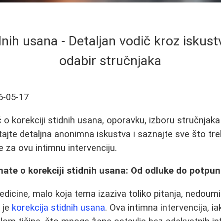
dnih usana - Detaljan vodič kroz iskust
odabir stručnjaka
6-05-17
o korekciji stidnih usana, oporavku, izboru stručnjaka 
tajte detaljna anonimna iskustva i saznajte sve što tr
e za ovu intimnu intervenciju.
nate o korekciji stidnih usana: Od odluke do potpu
dicine, malo koja tema izaziva toliko pitanja, nedoumi
 je
korekcija stidnih usana
. Ova intimna intervencija, iak