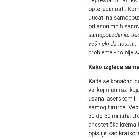
neprestano nameštat
opterećenosti. Komp
uticati na samopouz
od anonimnih sagovo
samopouzdanje. Jed
veš neki da nosim... 
problema - to nije s
Kako izgleda sama 
Kada se konačno odl
velikoj meri razliku
usana
laserskom ili
samog hirurga. Većin
30 do 60 minuta. Uko
anestetička krema k
opisuje kao kratkot