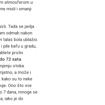
skom atmosferom u
ne misli i smanji
ti. Tada se javlja
e vam odmah nakon
rvi talas bola ublažio.
i pile kafu u gradu,
ablete protiv
 do 72 sata
.
njenju otoka.
rijatno, a može i
a, kako su to neke
juje. Ono što sve
do 7 dana, mnoge se
, iako je do