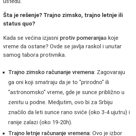
uštedu.
Šta je rešenje? Trajno zimsko, trajno letnje ili
status quo?
Kada se većina izjasni
protiv pomeranja
a koje
vreme da ostane? Ovde se javlja raskol i unutar
samog tabora protivnika.
Trajno zimsko računanje vremena
: Zagovaraju
ga oni koji smatraju da je to "prirodno" ili
"astronomsko" vreme, gde je sunce približno u
zenitu u podne. Medjutim, ovo bi za Srbiju
značilo da leti sunce rano sviće (oko 3-4 ujutru) i
ranije zalazi (oko 19-20h).
Trajno letnje računanje vremena
: Ovo je izbor