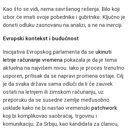
Kao što se vidi, nema savršenog rešenja. Bilo koji
izbor će imati svoje pobednike i gubitnike. Ključno je
doneti odluku zasnovanu na analizi, a ne na inerciji.
Evropski kontekst i budućnost
Inicijativa Evropskog parlamenta da se
ukinuti
letnje računanje vremena
pokazala je da je tema
aktuelna na najvišem nivou. Iako je proces trenutno
usporen, pritisak da se napravi promena ostaje. Cilj
je da svaka država sama odluči da li će zauvek
ostati na letnjem ili zimskom računanju, uz
preporuku da se susedne zemlje međusobno
usklade kako ne bi nastao vremenski
patchwork
koji bi komplikovao saobraćaj, trgovinu i
komunikaciju. Za Srbiju, kao kandidata za članicu,