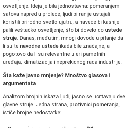
osvetljenje. Ideja je bila jednostavna: pomeranjem
satova napred u proleće, ljudi bi ranije ustajali i
koristili prirodno svetlo ujutru, a naveče bi kasnije
palili veštačko osvetljenje, što bi dovelo do
ustede
struje
. Danas, međutim, mnogi dovode u pitanje da
li su te
navodne uštede
ikada bile značajne, a
pogotovo da li su relevantne u eri pametnih
uređaja, klimatizacija i neprekidnog rada industrije.
Šta kaže javno mnjenje? Mnoštvo glasova i
argumentata
Analizom brojnih iskaza ljudi, jasno se ucrtavaju dve
glavne struje. Jedna strana,
protivnici pomeranja
,
ističe brojne nedostatke: