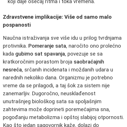
koji daje osećaj ritma i toka vremena.
Zdravstvene implikacije: Više od samo malo
pospanosti
Naučna istraživanja sve više idu u prilog tvrdnjama
protivnika.
Pomeranje sata
, naročito ono prolećno
kada
gubimo sat spavanja
, povezuje se sa
kratkoročnim porastom broja
saobraćajnih
nesreća
, srčanih incidenata i moždanih udara u
narednih nekoliko dana. Organizmu je potrebno
vreme da se prilagodi, a taj šok za sistem nije
zanemarljiv. Dugoročno, neusklađenost
unutrašnjeg biološkog sata sa spoljašnjim
zahtevima može doprineti poremećajima sna,
pogođanju metabolizma i opštoj slabijoj otpornosti.
Kao što jedan sagovornik kaže, dolazi do