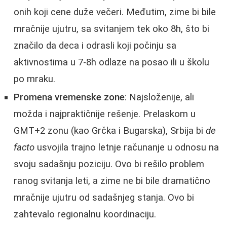
onih koji cene duže večeri. Međutim, zime bi bile
mračnije ujutru, sa svitanjem tek oko 8h, što bi
značilo da deca i odrasli koji počinju sa
aktivnostima u 7-8h odlaze na posao ili u školu
po mraku.
Promena vremenske zone
: Najsloženije, ali
možda i najpraktičnije rešenje. Prelaskom u
GMT+2 zonu (kao Grčka i Bugarska), Srbija bi
de
facto
usvojila trajno letnje računanje u odnosu na
svoju sadašnju poziciju. Ovo bi rešilo problem
ranog svitanja leti, a zime ne bi bile dramatično
mračnije ujutru od sadašnjeg stanja. Ovo bi
zahtevalo regionalnu koordinaciju.