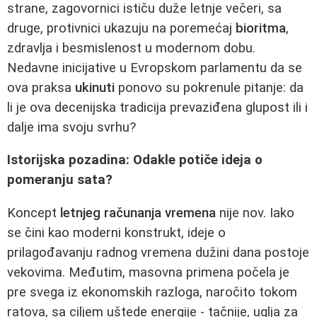
strane, zagovornici ističu duže letnje večeri, sa
druge, protivnici ukazuju na poremećaj
bioritma
,
zdravlja i besmislenost u modernom dobu.
Nedavne inicijative u Evropskom parlamentu da se
ova praksa
ukinuti
ponovo su pokrenule pitanje: da
li je ova decenijska tradicija prevaziđena glupost ili i
dalje ima svoju svrhu?
Istorijska pozadina: Odakle potiče ideja o
pomeranju sata?
Koncept
letnjeg računanja vremena
nije nov. Iako
se čini kao moderni konstrukt, ideje o
prilagođavanju radnog vremena dužini dana postoje
vekovima. Međutim, masovna primena počela je
pre svega iz ekonomskih razloga, naročito tokom
ratova, sa ciljem uštede energije - tačnije, uglja za