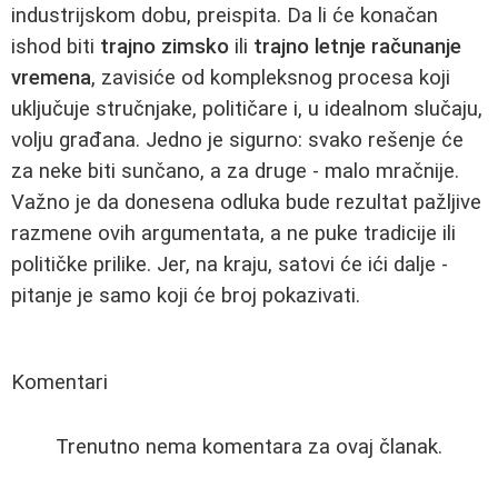
industrijskom dobu, preispita. Da li će konačan
ishod biti
trajno zimsko
ili
trajno letnje računanje
vremena
, zavisiće od kompleksnog procesa koji
uključuje stručnjake, političare i, u idealnom slučaju,
volju građana. Jedno je sigurno: svako rešenje će
za neke biti sunčano, a za druge - malo mračnije.
Važno je da donesena odluka bude rezultat pažljive
razmene ovih argumentata, a ne puke tradicije ili
političke prilike. Jer, na kraju, satovi će ići dalje -
pitanje je samo koji će broj pokazivati.
Komentari
Trenutno nema komentara za ovaj članak.