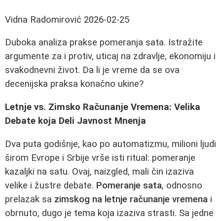
Vidna Radomirović
2026-02-25
Duboka analiza prakse pomeranja sata. Istražite
argumente za i protiv, uticaj na zdravlje, ekonomiju i
svakodnevni život. Da li je vreme da se ova
decenijska praksa konačno ukine?
Letnje vs. Zimsko Računanje Vremena: Velika
Debate koja Deli Javnost Mnenja
Dva puta godišnje, kao po automatizmu, milioni ljudi
širom Evrope i Srbije vrše isti ritual: pomeranje
kazaljki na satu. Ovaj, naizgled, mali čin izaziva
velike i žustre debate.
Pomeranje sata
, odnosno
prelazak sa
zimskog na letnje računanje vremena
i
obrnuto, dugo je tema koja izaziva strasti. Sa jedne