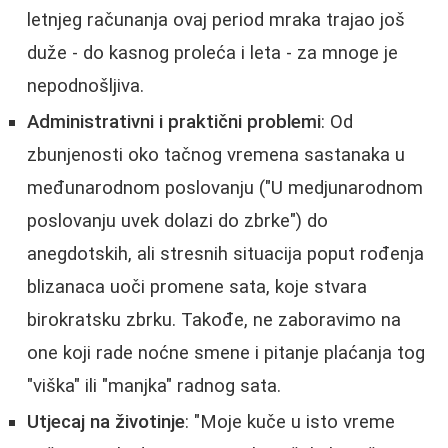
letnjeg računanja ovaj period mraka trajao još
duže - do kasnog proleća i leta - za mnoge je
nepodnošljiva.
Administrativni i praktični problemi
: Od
zbunjenosti oko tačnog vremena sastanaka u
međunarodnom poslovanju ("U medjunarodnom
poslovanju uvek dolazi do zbrke") do
anegdotskih, ali stresnih situacija poput rođenja
blizanaca uoči promene sata, koje stvara
birokratsku zbrku. Takođe, ne zaboravimo na
one koji rade noćne smene i pitanje plaćanja tog
"viška" ili "manjka" radnog sata.
Utjecaj na životinje
: "Moje kuče u isto vreme