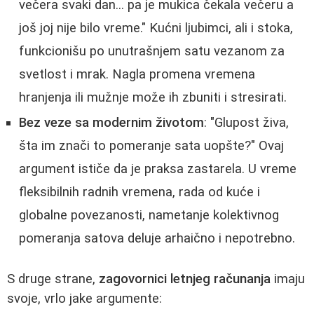
večera svaki dan... pa je mukica čekala večeru a
još joj nije bilo vreme." Kućni ljubimci, ali i stoka,
funkcionišu po unutrašnjem satu vezanom za
svetlost i mrak. Nagla promena vremena
hranjenja ili mužnje može ih zbuniti i stresirati.
Bez veze sa modernim životom
: "Glupost živa,
šta im znači to pomeranje sata uopšte?" Ovaj
argument ističe da je praksa zastarela. U vreme
fleksibilnih radnih vremena, rada od kuće i
globalne povezanosti, nametanje kolektivnog
pomeranja satova deluje arhaično i nepotrebno.
S druge strane,
zagovornici letnjeg računanja
imaju
svoje, vrlo jake argumente: