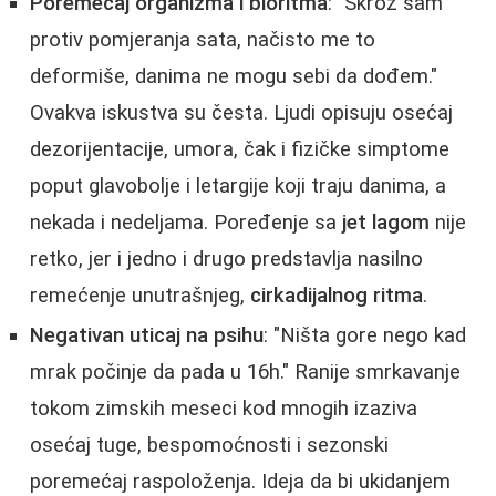
Poremećaj organizma i bioritma
: "Skroz sam
protiv pomjeranja sata, načisto me to
deformiše, danima ne mogu sebi da dođem."
Ovakva iskustva su česta. Ljudi opisuju osećaj
dezorijentacije, umora, čak i fizičke simptome
poput glavobolje i letargije koji traju danima, a
nekada i nedeljama. Poređenje sa
jet lagom
nije
retko, jer i jedno i drugo predstavlja nasilno
remećenje unutrašnjeg,
cirkadijalnog ritma
.
Negativan uticaj na psihu
: "Ništa gore nego kad
mrak počinje da pada u 16h." Ranije smrkavanje
tokom zimskih meseci kod mnogih izaziva
osećaj tuge, bespomoćnosti i sezonski
poremećaj raspoloženja. Ideja da bi ukidanjem