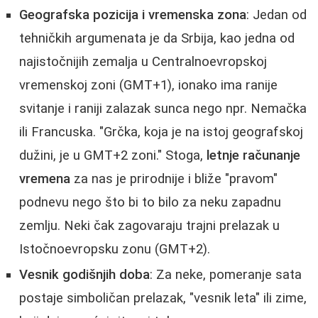
Geografska pozicija i vremenska zona
: Jedan od
tehničkih argumenata je da Srbija, kao jedna od
najistočnijih zemalja u Centralnoevropskoj
vremenskoj zoni (GMT+1), ionako ima ranije
svitanje i raniji zalazak sunca nego npr. Nemačka
ili Francuska. "Grčka, koja je na istoj geografskoj
dužini, je u GMT+2 zoni." Stoga,
letnje računanje
vremena
za nas je prirodnije i bliže "pravom"
podnevu nego što bi to bilo za neku zapadnu
zemlju. Neki čak zagovaraju trajni prelazak u
Istočnoevropsku zonu (GMT+2).
Vesnik godišnjih doba
: Za neke, pomeranje sata
postaje simboličan prelazak, "vesnik leta" ili zime,