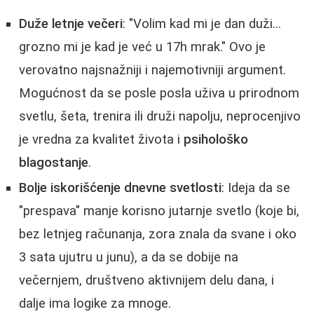
Duže letnje večeri
: "Volim kad mi je dan duži...
grozno mi je kad je već u 17h mrak." Ovo je
verovatno najsnažniji i najemotivniji argument.
Mogućnost da se posle posla uživa u prirodnom
svetlu, šeta, trenira ili druži napolju, neprocenjivo
je vredna za kvalitet života i
psihološko
blagostanje
.
Bolje iskorišćenje dnevne svetlosti
: Ideja da se
"prespava" manje korisno jutarnje svetlo (koje bi,
bez letnjeg računanja, zora znala da svane i oko
3 sata ujutru u junu), a da se dobije na
večernjem, društveno aktivnijem delu dana, i
dalje ima logike za mnoge.