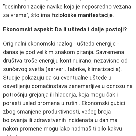
"desinhronizacije navike koja je neposredno vezana
za vreme", što ima
fiziološke manifestacije
.
Ekonomski aspekt: Da li ušteda i dalje postoji?
Originalni ekonomski razlog - ušteda energije -
danas je pod velikim znakom pitanja. Savremena
društva troše energiju kontinuirano, nezavisno od
sunčevog svetla (serveri, fabrike, klimatizacija).
Studije pokazuju da su eventualne uštede u
osvetljenju domaćinstava zanemarljive u odnosu na
potrošnju grejanja ili hladenja, koja mogu čak i
porasti usled promena u rutini. Ekonomski gubici
zbog smanjene produktivnosti, većeg broja
bolovanja ili zdravstvenih incidenata u danima
nakon promene mogu lako nadmašiti bilo kakvu