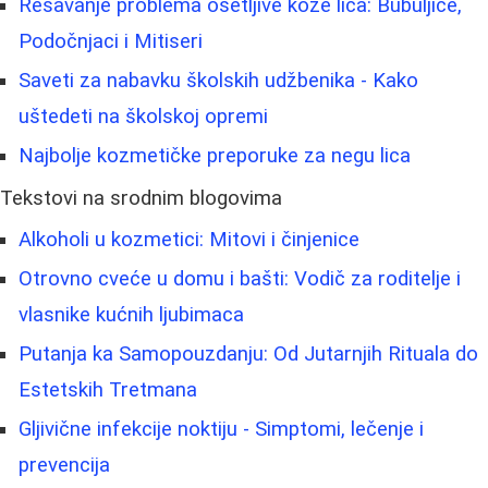
Rešavanje problema osetljive kože lica: Bubuljice,
Podočnjaci i Mitiseri
Saveti za nabavku školskih udžbenika - Kako
uštedeti na školskoj opremi
Najbolje kozmetičke preporuke za negu lica
Tekstovi na srodnim blogovima
Alkoholi u kozmetici: Mitovi i činjenice
Otrovno cveće u domu i bašti: Vodič za roditelje i
vlasnike kućnih ljubimaca
Putanja ka Samopouzdanju: Od Jutarnjih Rituala do
Estetskih Tretmana
Gljivične infekcije noktiju - Simptomi, lečenje i
prevencija