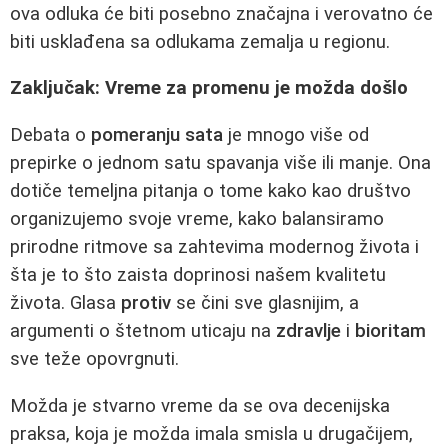
ova odluka će biti posebno značajna i verovatno će
biti usklađena sa odlukama zemalja u regionu.
Zaključak: Vreme za promenu je možda došlo
Debata o
pomeranju sata
je mnogo više od
prepirke o jednom satu spavanja više ili manje. Ona
dotiče temeljna pitanja o tome kako kao društvo
organizujemo svoje vreme, kako balansiramo
prirodne ritmove sa zahtevima modernog života i
šta je to što zaista doprinosi našem kvalitetu
života. Glasa
protiv
se čini sve glasnijim, a
argumenti o štetnom uticaju na
zdravlje
i
bioritam
sve teže opovrgnuti.
Možda je stvarno vreme da se ova decenijska
praksa, koja je možda imala smisla u drugačijem,