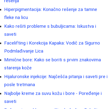
rešenja
Hiperpigmentacija: Konačno rešenje za tamne
fleke na licu
Kako rešiti probleme s bubuljicama: Iskustva i
saveti
Facelifting i Korekcija Kapaka: Vodič za Sigurno
Podmlađivanje Lica
Mimične bore: Kako se boriti s prvim znakovima
starenja kože
Hijaluronske injekcije: Najčešća pitanja i saveti pre i
posle tretmana
Najbolje kreme za suvu kožu i bore - Poređenje i
saveti