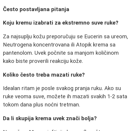
Često postavljana pitanja
Koju kremu izabrati za ekstremno suve ruke?
Za najsuplju kožu preporučuju se Eucerin sa ureom,
Neutrogena koncentrovana ili Atopik krema sa
pantenolom. Uvek počnite sa manjom količinom
kako biste proverili reakciju kože.
Koliko često treba mazati ruke?
Idealan ritam je posle svakog pranja ruku. Ako su
ruke veoma suve, možete ih mazati svakih 1-2 sata
tokom dana plus noćni tretman.
Da li skupija krema uvek znači bolja?