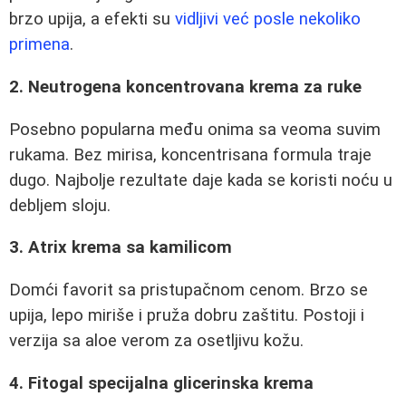
brzo upija, a efekti su
vidljivi već posle nekoliko
primena
.
2. Neutrogena koncentrovana krema za ruke
Posebno popularna među onima sa veoma suvim
rukama. Bez mirisa, koncentrisana formula traje
dugo. Najbolje rezultate daje kada se koristi noću u
debljem sloju.
3. Atrix krema sa kamilicom
Domći favorit sa pristupačnom cenom. Brzo se
upija, lepo miriše i pruža dobru zaštitu. Postoji i
verzija sa aloe verom za osetljivu kožu.
4. Fitogal specijalna glicerinska krema