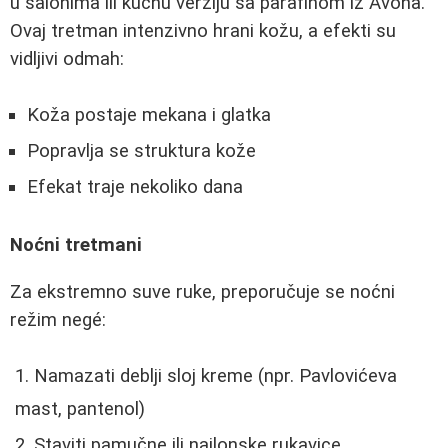
u salonima ili kućnu verziju sa parafinom iz Avona.
Ovaj tretman intenzivno hrani kožu, a efekti su
vidljivi odmah:
Koža postaje mekana i glatka
Popravlja se struktura kože
Efekat traje nekoliko dana
Noćni tretmani
Za ekstremno suve ruke, preporučuje se noćni
režim negé:
Namazati deblji sloj kreme (npr. Pavlovićeva
mast, pantenol)
Staviti pamučne ili najlonske rukavice