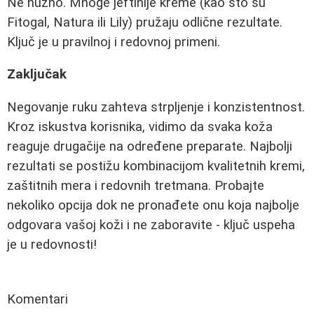
Ne nužno. Mnoge jeftinije kreme (kao što su
Fitogal, Natura ili Lily) pružaju odlične rezultate.
Ključ je u pravilnoj i redovnoj primeni.
Zaključak
Negovanje ruku zahteva strpljenje i konzistentnost.
Kroz iskustva korisnika, vidimo da svaka koža
reaguje drugačije na određene preparate. Najbolji
rezultati se postižu kombinacijom kvalitetnih kremi,
zaštitnih mera i redovnih tretmana. Probajte
nekoliko opcija dok ne pronađete onu koja najbolje
odgovara vašoj koži i ne zaboravite - ključ uspeha
je u redovnosti!
Komentari