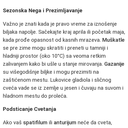
Sezonska Nega i Prezimljavanje
Važno je znati kada je pravo vreme za iznošenje
biljaka napolje. Sačekajte kraj aprila ili početak maja,
kada prođe opasnost od kasnih mrazeva.
Muškatle
se pre zime mogu skratiti i preneti u tamniji i
hladniji prostor (oko 10°C) sa veoma retkim
zalivanjem kako bi ušle u stanje mirovanja.
Gazanije
su višegodišnje biljke i mogu prezimiti na
zaštićenom mestu. Lukovice gladiola i sličnog
cveća vade se iz zemlje u jesen i čuvaju na suvom i
hladnom mestu do proleća.
Podsticanje Cvetanja
Ako vaš
spatifilum
ili
anturijum
neće da cveta,