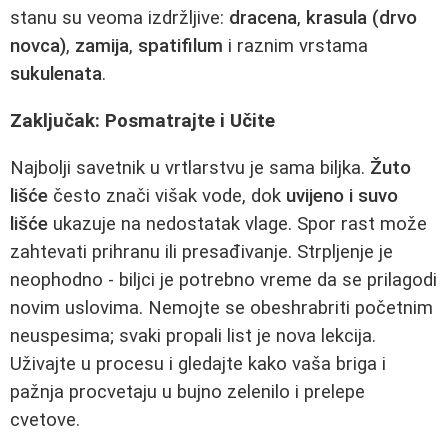
stanu su veoma izdržljive:
dracena
,
krasula (drvo
novca)
,
zamija
,
spatifilum
i raznim vrstama
sukulenata
.
Zaključak: Posmatrajte i Učite
Najbolji savetnik u vrtlarstvu je sama biljka.
Žuto
lišće
često znači višak vode, dok
uvijeno i suvo
lišće
ukazuje na nedostatak vlage. Spor rast može
zahtevati prihranu ili presađivanje. Strpljenje je
neophodno - biljci je potrebno vreme da se prilagodi
novim uslovima. Nemojte se obeshrabriti početnim
neuspesima; svaki propali list je nova lekcija.
Uživajte u procesu i gledajte kako vaša briga i
pažnja procvetaju u bujno zelenilo i prelepe
cvetove.