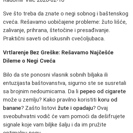
Sve što treba da znate o negi sobnog i baštenskog
cveća. Rešavamo uobičajene probleme: žuto lišće,
zalivanje, prihrana, štetočine i presađivanje.
Praktični saveti od iskusnih cvećoljubaca.
Vrtlarenje Bez Greške: Rešavamo Najčešće
Dileme o Negi Cveća
Bilo da ste ponosni vlasnik sobnih biljaka ili
entuzijasta baštovanstva, sigurno ste se susretali
sa brojnim nedoumicama. Da li
pepeo od cigarete
može u zemlju? Kako pravilno koristiti
koru od
banane
? Zašto listovi
žute i opadaju
? Ovaj
sveobuhvatni vodič će vam pomoći da dešifrujete
signale koje vam biljke šalju i da im pružite
optimalnu negu.