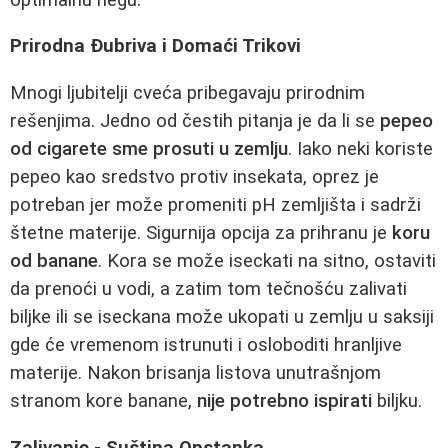
Prirodna Đubriva i Domaći Trikovi
Mnogi ljubitelji cveća pribegavaju prirodnim
rešenjima. Jedno od čestih pitanja je da li se
pepeo
od cigarete sme prosuti u zemlju
. Iako neki koriste
pepeo kao sredstvo protiv insekata, oprez je
potreban jer može promeniti pH zemljišta i sadrži
štetne materije. Sigurnija opcija za prihranu je
koru
od banane
. Kora se može iseckati na sitno, ostaviti
da prenoći u vodi, a zatim tom tečnošću zalivati
biljke ili se iseckana može ukopati u zemlju u saksiji
gde će vremenom istrunuti i osloboditi hranljive
materije. Nakon brisanja listova unutrašnjom
stranom kore banane,
nije potrebno ispirati
biljku.
Zalivanje - Suština Opstanka