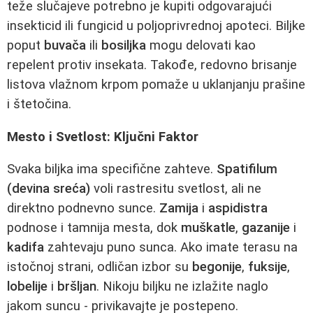
teže slučajeve potrebno je kupiti odgovarajući
insekticid ili fungicid u poljoprivrednoj apoteci. Biljke
poput
buvača
ili
bosiljka
mogu delovati kao
repelent protiv insekata. Takođe, redovno brisanje
listova vlažnom krpom pomaže u uklanjanju prašine
i štetočina.
Mesto i Svetlost: Ključni Faktor
Svaka biljka ima specifične zahteve.
Spatifilum
(devina sreća)
voli rastresitu svetlost, ali ne
direktno podnevno sunce.
Zamija
i
aspidistra
podnose i tamnija mesta, dok
muškatle
,
gazanije
i
kadifa
zahtevaju puno sunca. Ako imate terasu na
istočnoj strani, odličan izbor su
begonije
,
fuksije
,
lobelije
i
bršljan
. Nikoju biljku ne izlažite naglo
jakom suncu - privikavajte je postepeno.