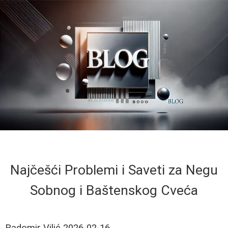
Najčešći Problemi i Saveti za Negu
Sobnog i Baštenskog Cveća
Radomir Vilić
2026-02-16