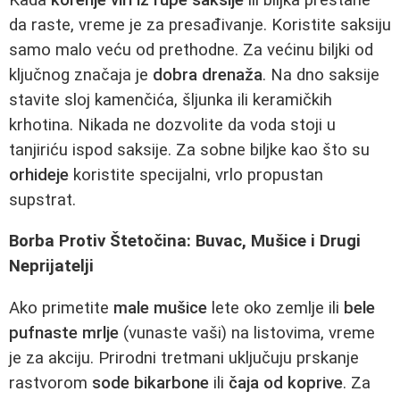
da raste, vreme je za presađivanje. Koristite saksiju
samo malo veću od prethodne. Za većinu biljki od
ključnog značaja je
dobra drenaža
. Na dno saksije
stavite sloj kamenčića, šljunka ili keramičkih
krhotina. Nikada ne dozvolite da voda stoji u
tanjiriću ispod saksije. Za sobne biljke kao što su
orhideje
koristite specijalni, vrlo propustan
supstrat.
Borba Protiv Štetočina: Buvac, Mušice i Drugi
Neprijatelji
Ako primetite
male mušice
lete oko zemlje ili
bele
pufnaste mrlje
(vunaste vaši) na listovima, vreme
je za akciju. Prirodni tretmani uključuju prskanje
rastvorom
sode bikarbone
ili
čaja od koprive
. Za