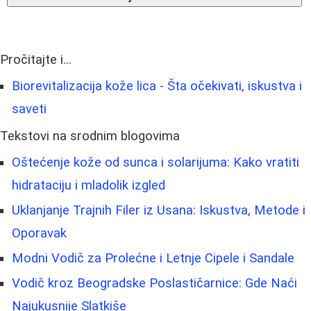
Pročitajte i...
Biorevitalizacija kože lica - Šta očekivati, iskustva i
saveti
Tekstovi na srodnim blogovima
Oštećenje kože od sunca i solarijuma: Kako vratiti
hidrataciju i mladolik izgled
Uklanjanje Trajnih Filer iz Usana: Iskustva, Metode i
Oporavak
Modni Vodič za Prolećne i Letnje Cipele i Sandale
Vodič kroz Beogradske Poslastičarnice: Gde Naći
Najukusnije Slatkiše