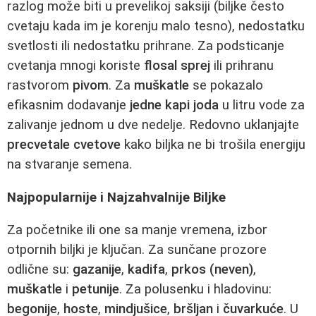
razlog može biti u prevelikoj saksiji (biljke često
cvetaju kada im je korenju malo tesno), nedostatku
svetlosti ili nedostatku prihrane. Za podsticanje
cvetanja mnogi koriste
flosal sprej
ili prihranu
rastvorom
pivom
. Za
muškatle
se pokazalo
efikasnim dodavanje
jedne kapi joda
u litru vode za
zalivanje jednom u dve nedelje. Redovno uklanjajte
precvetale cvetove
kako biljka ne bi trošila energiju
na stvaranje semena.
Najpopularnije i Najzahvalnije Biljke
Za početnike ili one sa manje vremena, izbor
otpornih biljki je ključan. Za sunčane prozore
odlične su:
gazanije
,
kadifa
,
prkos (neven)
,
muškatle
i
petunije
. Za polusenku i hladovinu:
begonije
,
hoste
,
mindjušice
,
bršljan
i
čuvarkuće
. U