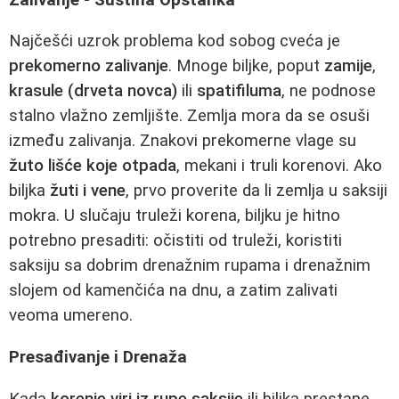
Najčešći uzrok problema kod sobog cveća je
prekomerno zalivanje
. Mnoge biljke, poput
zamije
,
krasule (drveta novca)
ili
spatifiluma
, ne podnose
stalno vlažno zemljište. Zemlja mora da se osuši
između zalivanja. Znakovi prekomerne vlage su
žuto lišće koje otpada
, mekani i truli korenovi. Ako
biljka
žuti i vene
, prvo proverite da li zemlja u saksiji
mokra. U slučaju truleži korena, biljku je hitno
potrebno presaditi: očistiti od truleži, koristiti
saksiju sa dobrim drenažnim rupama i drenažnim
slojem od kamenčića na dnu, a zatim zalivati
veoma umereno.
Presađivanje i Drenaža
Kada
korenje viri iz rupe saksije
ili biljka prestane