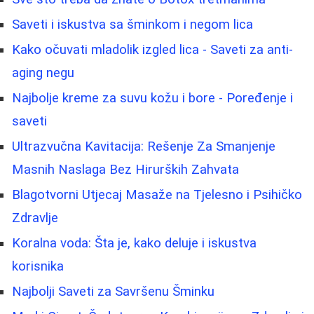
Saveti i iskustva sa šminkom i negom lica
Kako očuvati mladolik izgled lica - Saveti za anti-
aging negu
Najbolje kreme za suvu kožu i bore - Poređenje i
saveti
Ultrazvučna Kavitacija: Rešenje Za Smanjenje
Masnih Naslaga Bez Hirurških Zahvata
Blagotvorni Utjecaj Masaže na Tjelesno i Psihičko
Zdravlje
Koralna voda: Šta je, kako deluje i iskustva
korisnika
Najbolji Saveti za Savršenu Šminku