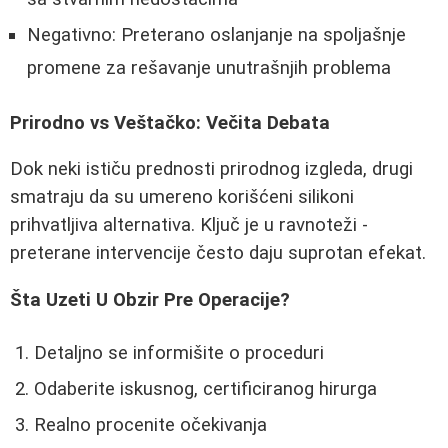
Negativno: Preterano oslanjanje na spoljašnje
promene za rešavanje unutrašnjih problema
Prirodno vs Veštačko: Večita Debata
Dok neki ističu prednosti prirodnog izgleda, drugi
smatraju da su umereno korišćeni silikoni
prihvatljiva alternativa. Ključ je u ravnoteži -
preterane intervencije često daju suprotan efekat.
Šta Uzeti U Obzir Pre Operacije?
Detaljno se informišite o proceduri
Odaberite iskusnog, certificiranog hirurga
Realno procenite očekivanja