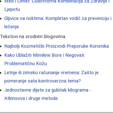
Med i Cimet: Čudotvorna Kombinacija za Zdravlje i
Ljepotu
Gljivice na noktima: Kompletan vodič za prevenciju i
lečenje
Tekstovi na srodnim blogovima
Najbolji Kozmetički Proizvodi Preporuke Korisnika
Kako Ublažiti Mimikne Bore i Negovati
Problematičnu Kožu
Letnje ili zimsko računanje vremena: Zašto je
pomeranje sata kontroverzna tema?
Jednostavne dijete za gubitak kilograma -
Atkinsova i druge metode