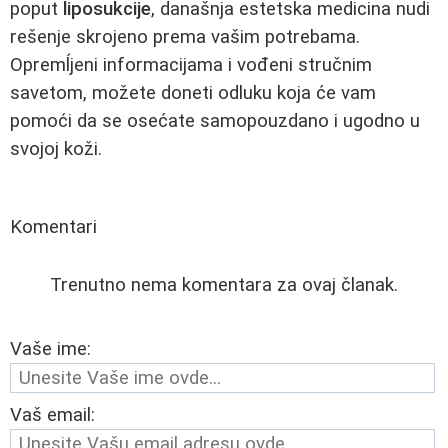
poput
liposukcije
, današnja estetska medicina nudi
rešenje skrojeno prema vašim potrebama.
Opremĺjeni informacijama i vođeni stručnim
savetom, možete doneti odluku koja će vam
pomoći da se osećate samopouzdano i ugodno u
svojoj koži.
Komentari
Trenutno nema komentara za ovaj članak.
Vaše ime:
Vaš email: