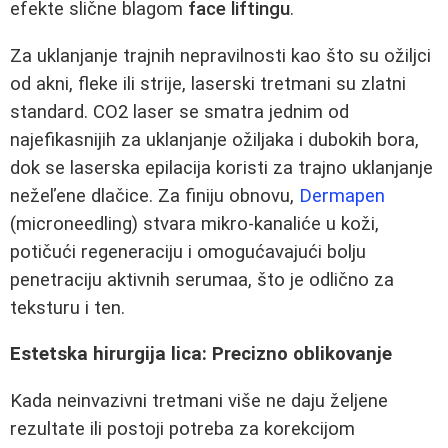
efekte slične blagom
face liftingu
.
Za uklanjanje trajnih nepravilnosti kao što su ožiljci
od akni, fleke ili strije, laserski tretmani su zlatni
standard. CO2 laser se smatra jednim od
najefikasnijih za uklanjanje ožiljaka i dubokih bora,
dok se laserska epilacija koristi za trajno uklanjanje
nežeľene dlačice. Za finiju obnovu,
Dermapen
(microneedling) stvara mikro-kanaliće u koži,
potičući regeneraciju i omogućavajući bolju
penetraciju aktivnih serumaa, što je odlično za
teksturu i ten.
Estetska hirurgija lica: Precizno oblikovanje
Kada neinvazivni tretmani više ne daju željene
rezultate ili postoji potreba za korekcijom