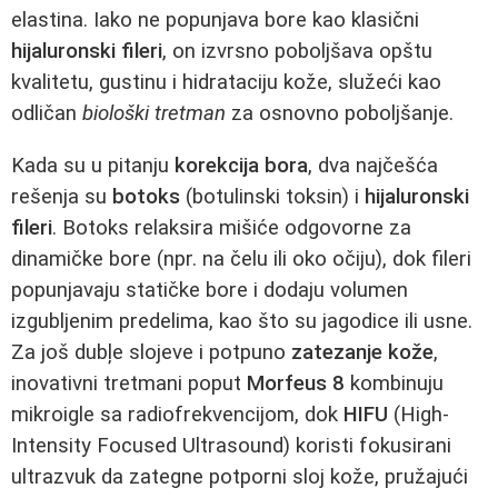
elastina. Iako ne popunjava bore kao klasični
hijaluronski fileri
, on izvrsno poboljšava opštu
kvalitetu, gustinu i hidrataciju kože, služeći kao
odličan
biološki tretman
za osnovno poboljšanje.
Kada su u pitanju
korekcija bora
, dva najčešća
rešenja su
botoks
(botulinski toksin) i
hijaluronski
fileri
. Botoks relaksira mišiće odgovorne za
dinamičke bore (npr. na čelu ili oko očiju), dok fileri
popunjavaju statičke bore i dodaju volumen
izgubljenim predelima, kao što su jagodice ili usne.
Za još dubļe slojeve i potpuno
zatezanje kože
,
inovativni tretmani poput
Morfeus 8
kombinuju
mikroigle sa radiofrekvencijom, dok
HIFU
(High-
Intensity Focused Ultrasound) koristi fokusirani
ultrazvuk da zategne potporni sloj kože, pružajući