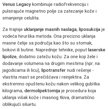
Venus Legacy
kombinuje radiofrekvenciju i
pulsirajuće magnetno polje za zatezanje kože i
smanjenje celulita.
Za trajnije
uklanjanje masnih naslaga
,
liposukcija
je
vodeća hirurška metoda. Ona precizno uklanja
masne čelije sa područja kao što su stomak,
bokovi ili butine. Naprednije tehnike, poput
laserske
lipolize
, dodatno zatežu kožu. Za one koji žele i
dodavanje volumena na drugim mestima (npr. na
jagodicama ili licu),
lipotransfer
nudi rešenje -
vlastita mast se prečišćava i reinjektira. Za
ekstremno opuštenu kožu nakon velikog gubitka
kilograma,
dermolipektomija
je procedura koja
uklanja višak kože i masnog tkiva, dramatično
oblikujući siluetu.