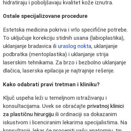
hidratiraju i poboljšavaju kvalitet kože iznutra.
Ostale specijalizovane procedure
Estetska medicina pokriva i vrlo specifične potrebe.
To uključuje korekciju stidnih usana (labioplastika),
uklanjanje bradavica ili
uraslog nokta
, uklanjanje
podbratka (mentoplastika) i uklanjanje strija
laserskim tehnikama. Za brzo i bezbolno uklanjanje
dlačica, laserska epilacija je najtrajnije rešenje.
Kako odabrati pravi tretman i kliniku?
Ključ uspeha leži u temeljnom istraživanju i
konsultacijama. Uvek se obraćajte
privatnoj klinici
za plastičnu hirurgiju
ili ordinaciji sa dokazanim
iskustvom i licenciranim lekarima specijalistima. Na
konsultaciji, lekar će proceniti vašu anatomiju, tip