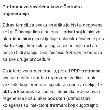
Tretmani za savršenu kožu: Čistoća i
regeneracija
Zdrav temelj za svaku estetiku je čista, negovana
koža.
Čišćenje lica
u salonu ili
privatnoj klinici za
plastičnu hirurgiju
uključuje dubinsko čišćenje pora,
ekstrakciju,
hemijski piling
za uklanjanje mrtvih
ćelija i hidrataciju. Ovaj
biološki tretman
je osnova
za sve druge procedure.
Za intenzivnu regeneraciju, pored
PRP tretmana
,
sve se češće koriste i
egzozomi za lice
- male
vezikule koje prenose signale za obnovu ćelija, te
aktivni kiseonik za lice
koji dubinski pročišćava i
regeneriše kožu.
Skin boosteri
(stimulatori
kolagena) su injekcioni tretmani koji dugotrajno