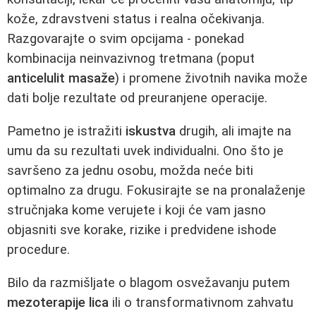
kože, zdravstveni status i realna očekivanja.
Razgovarajte o svim opcijama - ponekad
kombinacija neinvazivnog tretmana (poput
anticelulit masaže
) i promene životnih navika može
dati bolje rezultate od preuranjene operacije.
Pametno je istražiti
iskustva
drugih, ali imajte na
umu da su rezultati uvek individualni. Ono što je
savršeno za jednu osobu, možda neće biti
optimalno za drugu. Fokusirajte se na pronalaženje
stručnjaka kome verujete i koji će vam jasno
objasniti sve korake, rizike i predvidene ishode
procedure.
Bilo da razmišljate o blagom osvežavanju putem
mezoterapije lica
ili o transformativnom zahvatu