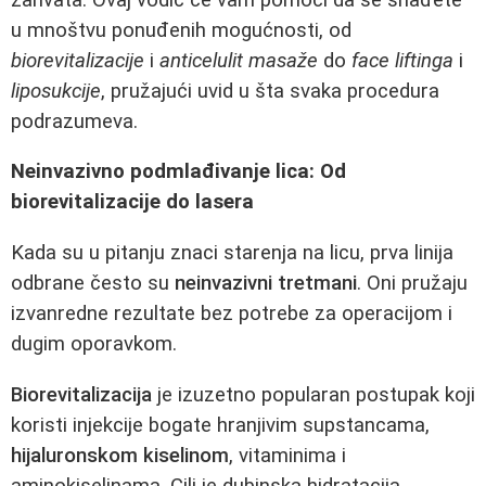
u mnoštvu ponuđenih mogućnosti, od
biorevitalizacije
i
anticelulit masaže
do
face liftinga
i
liposukcije
, pružajući uvid u šta svaka procedura
podrazumeva.
Neinvazivno podmlađivanje lica: Od
biorevitalizacije do lasera
Kada su u pitanju znaci starenja na licu, prva linija
odbrane često su
neinvazivni tretmani
. Oni pružaju
izvanredne rezultate bez potrebe za operacijom i
dugim oporavkom.
Biorevitalizacija
je izuzetno popularan postupak koji
koristi injekcije bogate hranjivim supstancama,
hijaluronskom kiselinom
, vitaminima i
aminokiselinama. Cilj je dubinska hidratacija,