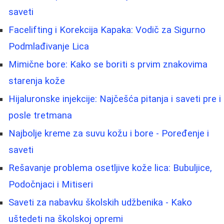
saveti
Facelifting i Korekcija Kapaka: Vodič za Sigurno
Podmlađivanje Lica
Mimične bore: Kako se boriti s prvim znakovima
starenja kože
Hijaluronske injekcije: Najčešća pitanja i saveti pre i
posle tretmana
Najbolje kreme za suvu kožu i bore - Poređenje i
saveti
Rešavanje problema osetljive kože lica: Bubuljice,
Podočnjaci i Mitiseri
Saveti za nabavku školskih udžbenika - Kako
uštedeti na školskoj opremi