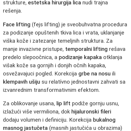
strukture,
estetska hirurgija lica
nudi trajna
rešenja.
Face lifting
(fejs lifting) je sveobuhvatna procedura
za podizanje opuštenih tkiva lica i vrata, uklanjanje
viška kože i zatezanje temeljnih struktura. Za
manje invazivne pristupe,
temporalni lifting
rešava
predelo slepoočnica, a
podizanje kapaka
otklanja
višak kože sa gornjih i donjih očnih kapaka,
osvežavajuci pogled. Korekcija
grbe na nosu
ili
klempavih ušiju
su relatívno jednostavni zahvati sa
izvanrednim transformativnim efektom.
Za oblikovanje usana,
lip lift
podiže gornju usnu,
izlažući više vermiliona, dok
hijaluronski fileri
dodaju volumen i definiciju. Korekcija
bukalnog
masnog jastučeta
(masnih jastučića u obrazima)