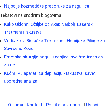
Najbolje kozmetičke preporuke za negu lica
Tekstovi na srodnim blogovima
Kako Ukloniti Ožiljke od Akni: Najbolji Laserski
Tretmani i Iskustva
Vodič kroz Biološke Tretmane i Hemijske Pilinge za
Savršenu Kožu
Estetska hirurgija nogu i zadnjice: sve što treba da
znate
Kućni IPL aparati za depilaciju - iskustva, saveti i
uporedna analiza
O nama
|
Kontakt
|
Politika privatnosti
|
Uslovi