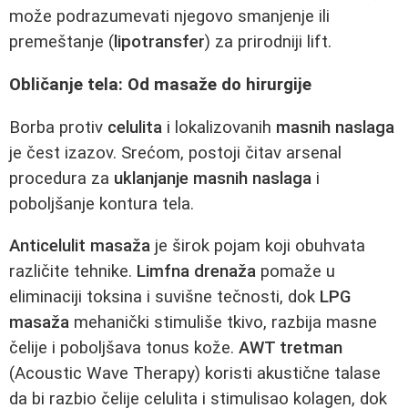
može podrazumevati njegovo smanjenje ili
premeštanje (
lipotransfer
) za prirodniji lift.
Obličanje tela: Od masaže do hirurgije
Borba protiv
celulita
i lokalizovanih
masnih naslaga
je čest izazov. Srećom, postoji čitav arsenal
procedura za
uklanjanje masnih naslaga
i
poboljšanje kontura tela.
Anticelulit masaža
je širok pojam koji obuhvata
različite tehnike.
Limfna drenaža
pomaže u
eliminaciji toksina i suvišne tečnosti, dok
LPG
masaža
mehanički stimuliše tkivo, razbija masne
čelije i poboljšava tonus kože.
AWT tretman
(Acoustic Wave Therapy) koristi akustične talase
da bi razbio čelije celulita i stimulisao kolagen, dok