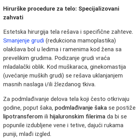
Hirurške procedure za telo: Specijalizovani
zahvati
Estetska hirurgija tela rešava i specifične zahteve.
Smanjenje grudi
(redukciona mamoplastika)
olakšava bol u ledima i ramenima kod žena sa
prevelikim grudima. Podizanje grudi vraća
mladalački oblik. Kod muškaraca, ginekomastija
(uvećanje muških grudi) se rešava uklanjanjem
masnih naslaga i/ili žlezdanog tkiva.
Za podmlađivanje delova tela koji često otkrivaju
godine, poput šaka,
podmlađivanje šaka
se postiže
lipotransferom
ili
hijaluronskim filerima
da bi se
popunile izdubljene vene i tetive, dajući rukama
puniji, mlađi izgled.