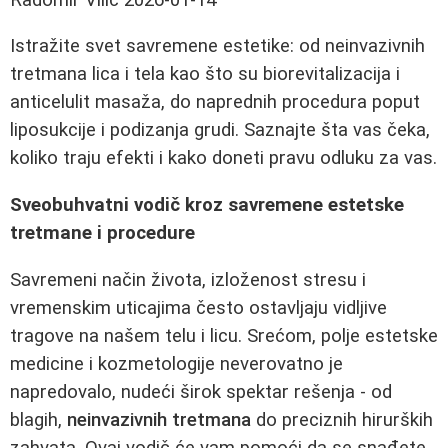
Istražite svet savremene estetike: od neinvazivnih
tretmana lica i tela kao što su biorevitalizacija i
anticelulit masaža, do naprednih procedura poput
liposukcije i podizanja grudi. Saznajte šta vas čeka,
koliko traju efekti i kako doneti pravu odluku za vas.
Sveobuhvatni vodič kroz savremene estetske
tretmane i procedure
Savremeni način života, izloženost stresu i
vremenskim uticajima često ostavljaju vidljive
tragove na našem telu i licu. Srećom, polje estetske
medicine i kozmetologije neverovatno je
napredovalo, nudeći širok spektar rešenja - od
blagih,
neinvazivnih tretmana
do preciznih hirurških
zahvata. Ovaj vodič će vam pomoći da se snađete