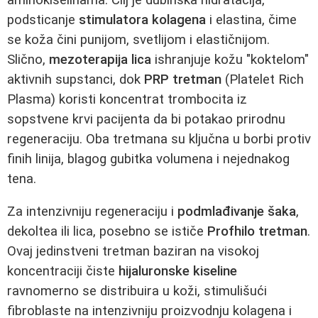
podsticanje
stimulatora kolagena
i elastina, čime
se koža čini punijom, svetlijom i elastičnijom.
Slično,
mezoterapija lica
ishranjuje kožu "koktelom"
aktivnih supstanci, dok
PRP tretman
(Platelet Rich
Plasma) koristi koncentrat trombocita iz
sopstvene krvi pacijenta da bi potakao prirodnu
regeneraciju. Oba tretmana su ključna u borbi protiv
finih linija, blagog gubitka volumena i nejednakog
tena.
Za intenzivniju regeneraciju i
podmlađivanje šaka
,
dekoltea ili lica, posebno se ističe
Profhilo tretman
.
Ovaj jedinstveni tretman baziran na visokoj
koncentraciji čiste
hijaluronske kiseline
ravnomerno se distribuira u koži, stimulišući
fibroblaste na intenzivniju proizvodnju kolagena i