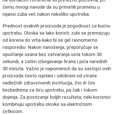
čemu mnogi navode da su primetili promenu u
nijansi zuba već nakon nekoliko upotreba.
Prednost ovakvih proizvoda je pogodnost za kućnu
upotrebu. Olovka se lako koristi: zubi se premazuju
od korena do vrha kako bi se gel ravnomerno
rasporedio. Nakon nanošenja, preporučuje se
opuštanje usana bez zatvaranja usta tokom 30
sekundi, a zatim izbegavanje hrane i pića narednih
30 minuta. Važno je napomenuti da su sastojci ovih
proizvoda često ispitani i odobreni od strane
nadležnih zdravstvenih institucija, što ih čini
bezbednima za širu upotrebu, pa čak i tokom
dojenja. Za postizanje boljih rezultata, neki korisnici
kombinuju upotrebu olovke sa električnom
četkicom.