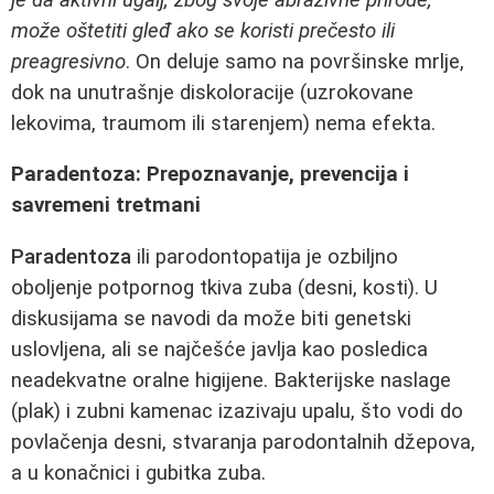
može oštetiti gleđ ako se koristi prečesto ili
preagresivno
. On deluje samo na površinske mrlje,
dok na unutrašnje diskoloracije (uzrokovane
lekovima, traumom ili starenjem) nema efekta.
Paradentoza: Prepoznavanje, prevencija i
savremeni tretmani
Paradentoza
ili parodontopatija je ozbiljno
oboljenje potpornog tkiva zuba (desni, kosti). U
diskusijama se navodi da može biti genetski
uslovljena, ali se najčešće javlja kao posledica
neadekvatne oralne higijene. Bakterijske naslage
(plak) i zubni kamenac izazivaju upalu, što vodi do
povlačenja desni, stvaranja parodontalnih džepova,
a u konačnici i gubitka zuba.