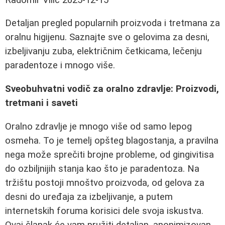
Detaljan pregled popularnih proizvoda i tretmana za
oralnu higijenu. Saznajte sve o gelovima za desni,
izbeljivanju zuba, električnim četkicama, lečenju
paradentoze i mnogo više.
Sveobuhvatni vodič za oralno zdravlje: Proizvodi,
tretmani i saveti
Oralno zdravlje je mnogo više od samo lepog
osmeha. To je temelj opšteg blagostanja, a pravilna
nega može sprečiti brojne probleme, od gingivitisa
do ozbiljnijih stanja kao što je paradentoza. Na
tržištu postoji mnoštvo proizvoda, od gelova za
desni do uređaja za izbeljivanje, a putem
internetskih foruma korisici dele svoja iskustva.
Ovaj članak će vam pružiti detaljan, anonimizovan