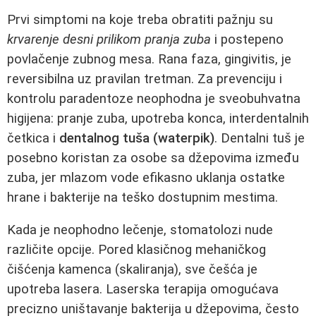
Prvi simptomi na koje treba obratiti pažnju su
krvarenje desni prilikom pranja zuba
i postepeno
povlačenje zubnog mesa. Rana faza, gingivitis, je
reversibilna uz pravilan tretman. Za prevenciju i
kontrolu paradentoze neophodna je sveobuhvatna
higijena: pranje zuba, upotreba konca, interdentalnih
četkica i
dentalnog tuša (waterpik)
. Dentalni tuš je
posebno koristan za osobe sa džepovima između
zuba, jer mlazom vode efikasno uklanja ostatke
hrane i bakterije na teško dostupnim mestima.
Kada je neophodno lečenje, stomatolozi nude
različite opcije. Pored klasičnog mehaničkog
čišćenja kamenca (skaliranja), sve češća je
upotreba lasera. Laserska terapija omogućava
precizno uništavanje bakterija u džepovima, često