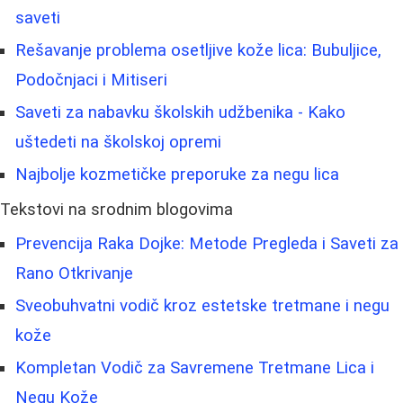
saveti
Rešavanje problema osetljive kože lica: Bubuljice,
Podočnjaci i Mitiseri
Saveti za nabavku školskih udžbenika - Kako
uštedeti na školskoj opremi
Najbolje kozmetičke preporuke za negu lica
Tekstovi na srodnim blogovima
Prevencija Raka Dojke: Metode Pregleda i Saveti za
Rano Otkrivanje
Sveobuhvatni vodič kroz estetske tretmane i negu
kože
Kompletan Vodič za Savremene Tretmane Lica i
Negu Kože