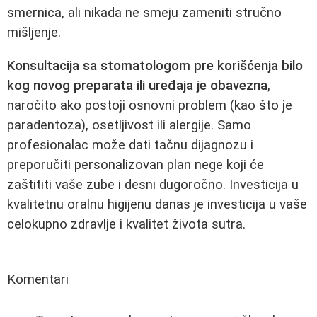
smernica, ali nikada ne smeju zameniti stručno
mišljenje.
Konsultacija sa stomatologom pre korišćenja bilo
kog novog preparata ili uređaja je obavezna
,
naročito ako postoji osnovni problem (kao što je
paradentoza), osetljivost ili alergije. Samo
profesionalac može dati tačnu dijagnozu i
preporučiti personalizovan plan nege koji će
zaštititi vaše zube i desni dugoročno. Investicija u
kvalitetnu oralnu higijenu danas je investicija u vaše
celokupno zdravlje i kvalitet života sutra.
Komentari