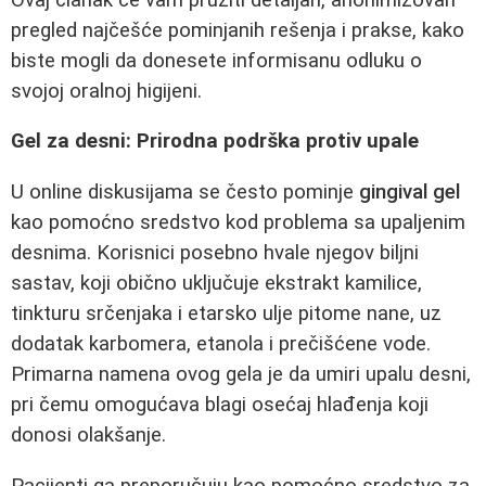
pregled najčešće pominjanih rešenja i prakse, kako
biste mogli da donesete informisanu odluku o
svojoj oralnoj higijeni.
Gel za desni: Prirodna podrška protiv upale
U online diskusijama se često pominje
gingival gel
kao pomoćno sredstvo kod problema sa upaljenim
desnima. Korisnici posebno hvale njegov biljni
sastav, koji obično uključuje ekstrakt kamilice,
tinkturu srčenjaka i etarsko ulje pitome nane, uz
dodatak karbomera, etanola i prečišćene vode.
Primarna namena ovog gela je da umiri upalu desni,
pri čemu omogućava blagi osećaj hlađenja koji
donosi olakšanje.
Pacijenti ga preporučuju kao pomoćno sredstvo za