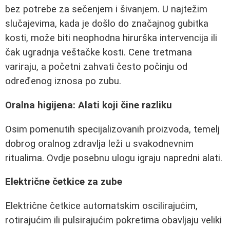
bez potrebe za sečenjem i šivanjem. U najtežim
slučajevima, kada je došlo do značajnog gubitka
kosti, može biti neophodna hirurška intervencija ili
čak ugradnja veštačke kosti. Cene tretmana
variraju, a početni zahvati često počinju od
određenog iznosa po zubu.
Oralna higijena: Alati koji čine razliku
Osim pomenutih specijalizovanih proizvoda, temelj
dobrog oralnog zdravlja leži u svakodnevnim
ritualima. Ovdje posebnu ulogu igraju napredni alati.
Električne četkice za zube
Električne četkice automatskim oscilirajućim,
rotirajućim ili pulsirajućim pokretima obavljaju veliki