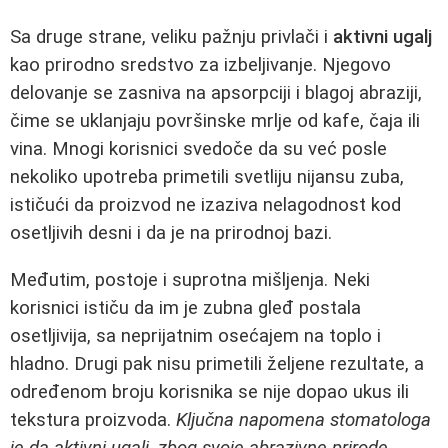
Sa druge strane, veliku pažnju privlači i
aktivni ugalj
kao prirodno sredstvo za izbeljivanje. Njegovo
delovanje se zasniva na apsorpciji i blagoj abraziji,
čime se uklanjaju površinske mrlje od kafe, čaja ili
vina. Mnogi korisnici svedoče da su već posle
nekoliko upotreba primetili svetliju nijansu zuba,
ističući da proizvod ne izaziva nelagodnost kod
osetljivih desni i da je na prirodnoj bazi.
Međutim, postoje i suprotna mišljenja. Neki
korisnici ističu da im je zubna gleđ postala
osetljivija, sa neprijatnim osećajem na toplo i
hladno. Drugi pak nisu primetili željene rezultate, a
određenom broju korisnika se nije dopao ukus ili
tekstura proizvoda.
Ključna napomena stomatologa
je da aktivni ugalj, zbog svoje abrazivne prirode,