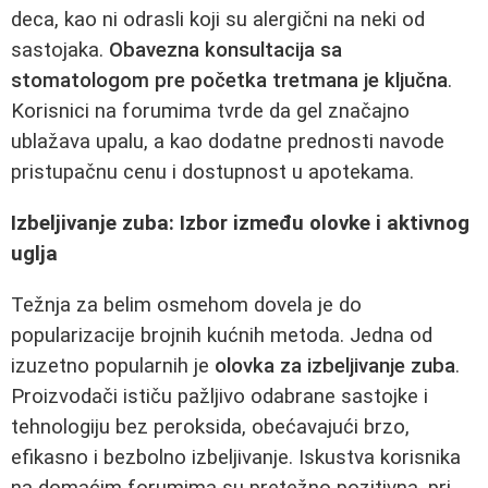
deca, kao ni odrasli koji su alergični na neki od
sastojaka.
Obavezna konsultacija sa
stomatologom pre početka tretmana je ključna
.
Korisnici na forumima tvrde da gel značajno
ublažava upalu, a kao dodatne prednosti navode
pristupačnu cenu i dostupnost u apotekama.
Izbeljivanje zuba: Izbor između olovke i aktivnog
uglja
Težnja za belim osmehom dovela je do
popularizacije brojnih kućnih metoda. Jedna od
izuzetno popularnih je
olovka za izbeljivanje zuba
.
Proizvodači ističu pažljivo odabrane sastojke i
tehnologiju bez peroksida, obećavajući brzo,
efikasno i bezbolno izbeljivanje. Iskustva korisnika
na domaćim forumima su pretežno pozitivna, pri