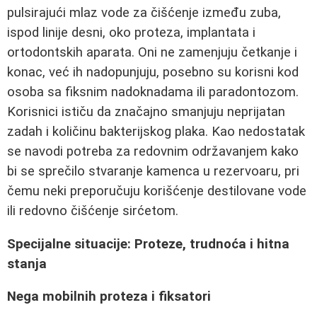
pulsirajući mlaz vode za čišćenje između zuba,
ispod linije desni, oko proteza, implantata i
ortodontskih aparata. Oni ne zamenjuju četkanje i
konac, već ih nadopunjuju, posebno su korisni kod
osoba sa fiksnim nadoknadama ili paradontozom.
Korisnici ističu da značajno smanjuju neprijatan
zadah i količinu bakterijskog plaka. Kao nedostatak
se navodi potreba za redovnim održavanjem kako
bi se sprečilo stvaranje kamenca u rezervoaru, pri
čemu neki preporučuju korišćenje destilovane vode
ili redovno čišćenje sirćetom.
Specijalne situacije: Proteze, trudnoća i hitna
stanja
Negа mobilnih proteza i fiksatori