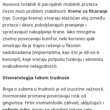
Nosioce totalnih ili parcijalnih mobilnih proteza
često muči problem stabilnosti.
Kreme za fiksiranje
(npr. Corega krema) stvaraju elastičan sloj između
proteze i desni, poboljšavajući prianjanje i
sprečavajući nakupljanje hrane. Iako mnogima
znatno povećavaju komfor, neki korisnici ipak
smatraju da je trajno rešenje u fiksnim
nadoknadama (implantatima, kao što je All-on-6
koncept), koje vraćaju potpunu funkciju i eliminišu
svakodnevne nelagodnosti.
Stomatologija tokom trudnoće
Briga o zubima u trudnoći je od izuzetne važnosti.
Hormonske promene povećavaju rizik od
gingivitisa. Hitni stomatološki zahvati, uključujući i
vađenje zuba
, mogu se obavljati tokom cele