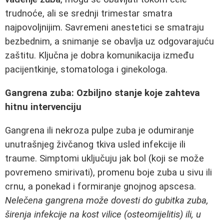
trudnoće, ali se srednji trimestar smatra
najpovoljnijim. Savremeni anestetici se smatraju
bezbednim, a snimanje se obavlja uz odgovarajuću
zaštitu. Ključna je dobra komunikacija između
pacijentkinje, stomatologa i ginekologa.
Gangrena zuba: Ozbiljno stanje koje zahteva
hitnu intervenciju
Gangrena ili nekroza pulpe zuba je odumiranje
unutrašnjeg živčanog tkiva usled infekcije ili
traume. Simptomi uključuju jak bol (koji se može
povremeno smirivati), promenu boje zuba u sivu ili
crnu, a ponekad i formiranje gnojnog apscesa.
Nelečena gangrena može dovesti do gubitka zuba,
širenja infekcije na kost vilice (osteomijelitis) ili, u