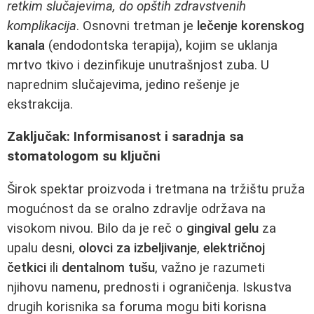
retkim slučajevima, do opštih zdravstvenih
komplikacija
. Osnovni tretman je
lečenje korenskog
kanala
(endodontska terapija), kojim se uklanja
mrtvo tkivo i dezinfikuje unutrašnjost zuba. U
naprednim slučajevima, jedino rešenje je
ekstrakcija.
Zaključak: Informisanost i saradnja sa
stomatologom su ključni
Širok spektar proizvoda i tretmana na tržištu pruža
mogućnost da se oralno zdravlje održava na
visokom nivou. Bilo da je reč o
gingival gelu
za
upalu desni,
olovci za izbeljivanje
,
električnoj
četkici
ili
dentalnom tušu
, važno je razumeti
njihovu namenu, prednosti i ograničenja. Iskustva
drugih korisnika sa foruma mogu biti korisna