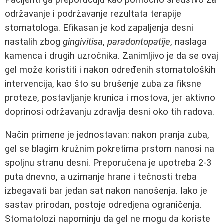
održavanje i podržavanje rezultata terapije
stomatologa. Efikasan je kod zapaljenja desni
nastalih zbog
gingivitisa
,
paradontopatije
, naslaga
kamenca i drugih uzročnika. Zanimljivo je da se ovaj
gel može koristiti i nakon određenih stomatoloških
intervencija, kao što su brušenje zuba za fiksne
proteze, postavljanje krunica i mostova, jer aktivno
doprinosi održavanju zdravlja desni oko tih radova.
Način primene je jednostavan: nakon pranja zuba,
gel se blagim kružnim pokretima prstom nanosi na
spoljnu stranu desni. Preporučena je upotreba 2-3
puta dnevno, a uzimanje hrane i tečnosti treba
izbegavati bar jedan sat nakon nanošenja. Iako je
sastav prirodan, postoje odredjena ograničenja.
Stomatolozi napominju da gel ne mogu da koriste