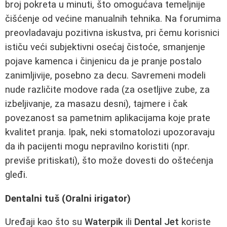
broj pokreta u minuti, što omogućava temeljnije
čišćenje od većine manualnih tehnika. Na forumima
preovladavaju pozitivna iskustva, pri čemu korisnici
ističu veći subjektivni osećaj čistoće, smanjenje
pojave kamenca i činjenicu da je pranje postalo
zanimljivije, posebno za decu. Savremeni modeli
nude različite modove rada (za osetljive zube, za
izbeljivanje, za masazu desni), tajmere i čak
povezanost sa pametnim aplikacijama koje prate
kvalitet pranja. Ipak, neki stomatolozi upozoravaju
da ih pacijenti mogu nepravilno koristiti (npr.
previše pritiskati), što može dovesti do oštećenja
gleđi.
Dentalni tuš (Oralni irigator)
Uređaji kao što su
Waterpik
ili
Dental Jet
koriste