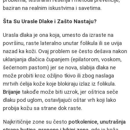
baziran na realnim iskustvima i savetima.
Šta Su Urasle Dlake i Zašto Nastaju?
Urasla dlaka je ona koja, umesto da izraste na
površinu, raste lateralno unutar folikula ili se uvija
nazad ka koži. Ovaj problem se često dešava nakon
uklanjanja dlačica čupanjem (epilatorom, voskom,
šećernom pastom) jer se nova, slabija dlaka ne
može probiti kroz ožiljno tkivo ili zbog naslaga
mrtvih ćelija kože koje blokiraju izlaz iz folikula.
Brijanje
takođe može biti uzrok, jer oštrica seče
dlaku pod uglom, ostavljajući oštar vrh koji lako
probija kožu sa strane dok raste.
Najkritičnije zone su često
potkolenice, unutrašnja
strana butina, prepone i bikini zona
, gde je koža