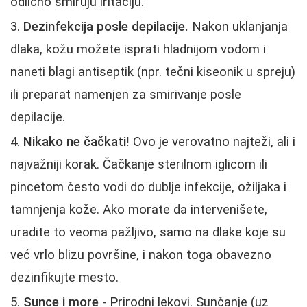
odlično smiruju iritaciju.
Dezinfekcija posle depilacije.
Nakon uklanjanja
dlaka, kožu možete isprati hladnijom vodom i
naneti blagi antiseptik (npr. tečni kiseonik u spreju)
ili preparat namenjen za smirivanje posle
depilacije.
Nikako ne čačkati!
Ovo je verovatno najteži, ali i
najvažniji korak. Čačkanje sterilnom iglicom ili
pincetom često vodi do dublje infekcije, ožiljaka i
tamnjenja kože. Ako morate da intervenišete,
uradite to veoma pažljivo, samo na dlake koje su
već vrlo blizu površine, i nakon toga obavezno
dezinfikujte mesto.
Sunce i more
- Prirodni lekovi. Sunčanje (uz