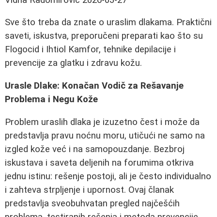
Sve što treba da znate o uraslim dlakama. Praktični
saveti, iskustva, preporučeni preparati kao što su
Flogocid i Ihtiol Kamfor, tehnike depilacije i
prevencije za glatku i zdravu kožu.
Urasle Dlake: Konačan Vodič za Rešavanje
Problema i Negu Kože
Problem uraslih dlaka je izuzetno čest i može da
predstavlja pravu noćnu moru, utičući ne samo na
izgled kože već i na samopouzdanje. Bezbroj
iskustava i saveta deljenih na forumima otkriva
jednu istinu: rešenje postoji, ali je često individualno
i zahteva strpljenje i upornost. Ovaj članak
predstavlja sveobuhvatan pregled najčešćih
problema, testiranih rešenja i metoda prevencije,