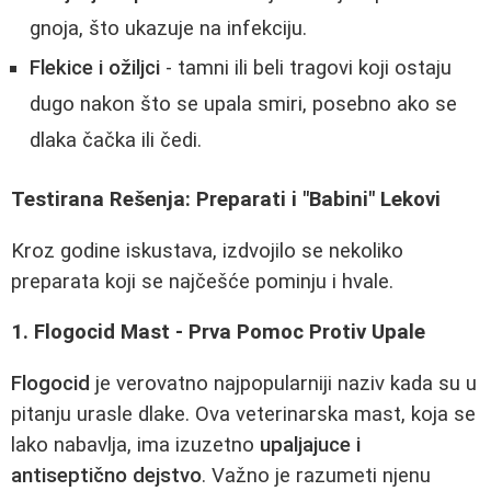
gnoja, što ukazuje na infekciju.
Flekice i ožiljci
- tamni ili beli tragovi koji ostaju
dugo nakon što se upala smiri, posebno ako se
dlaka čačka ili čedi.
Testirana Rešenja: Preparati i "Babini" Lekovi
Kroz godine iskustava, izdvojilo se nekoliko
preparata koji se najčešće pominju i hvale.
1. Flogocid Mast - Prva Pomoc Protiv Upale
Flogocid
je verovatno najpopularniji naziv kada su u
pitanju urasle dlake. Ova veterinarska mast, koja se
lako nabavlja, ima izuzetno
upaljajuce i
antiseptično dejstvo
. Važno je razumeti njenu