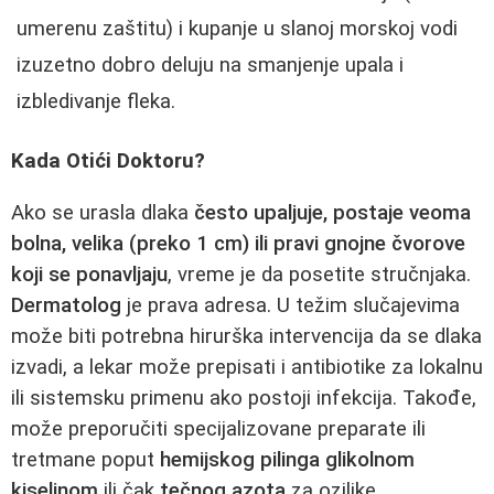
umerenu zaštitu) i kupanje u slanoj morskoj vodi
izuzetno dobro deluju na smanjenje upala i
izbledivanje fleka.
Kada Otići Doktoru?
Ako se urasla dlaka
često upaljuje, postaje veoma
bolna, velika (preko 1 cm) ili pravi gnojne čvorove
koji se ponavljaju
, vreme je da posetite stručnjaka.
Dermatolog
je prava adresa. U težim slučajevima
može biti potrebna hirurška intervencija da se dlaka
izvadi, a lekar može prepisati i antibiotike za lokalnu
ili sistemsku primenu ako postoji infekcija. Takođe,
može preporučiti specijalizovane preparate ili
tretmane poput
hemijskog pilinga glikolnom
kiselinom
ili čak
tečnog azota
za oziljke.