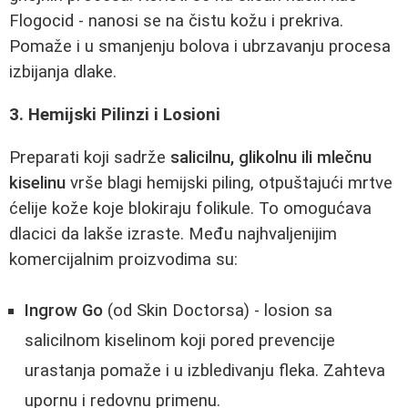
Flogocid - nanosi se na čistu kožu i prekriva.
Pomaže i u smanjenju bolova i ubrzavanju procesa
izbijanja dlake.
3. Hemijski Pilinzi i Losioni
Preparati koji sadrže
salicilnu, glikolnu ili mlečnu
kiselinu
vrše blagi hemijski piling, otpuštajući mrtve
ćelije kože koje blokiraju folikule. To omogućava
dlacici da lakše izraste. Među najhvaljenijim
komercijalnim proizvodima su:
Ingrow Go
(od Skin Doctorsa) - losion sa
salicilnom kiselinom koji pored prevencije
urastanja pomaže i u izbledivanju fleka. Zahteva
upornu i redovnu primenu.