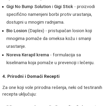
Gigi No Bump Solution
i
Gigi Stick
- proizvodi
specifično namenjeni borbi protiv urastanja,
dostupni u mnogim radnjama.
Bio Losion
(Daplex) - pristupačan losion koji
mnogima pomaže da omeksa kožu i smanji
urastanje.
Noreva Kerapil krema
- formulacija sa
kiselinama koja pomaže u prevenciji i lečenju.
4. Prirodni i Domaći Recepti
Za one koji vole prirodna rešenja, neki od testiranih
recepta uključuju: