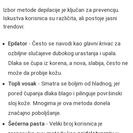
Izbor metode depilacije je ključan za prevenciju.
Iskustva korisnica su različita, ali postoje jasni
trendovi:
Epilator
- Često se navodi kao
glavni krivac
za
ozbiljne slučajeve dubokog urastanja i upala.
Dlaka se čupa iz korena, a nova, slabija, često ne
može da probije kožu.
Topli vosak
- Smatra se boljim od hladnog, jer
pored čupanja dlaka blago i pilinguje površinski
sloj kože. Mnogima je ova metoda donela
značajno poboljšanje.
Šećerna pasta
- Veliki broj korisnica je