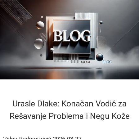
Urasle Dlake: Konačan Vodič za
Rešavanje Problema i Negu Kože
Vidna Radomirović
2026-03-27