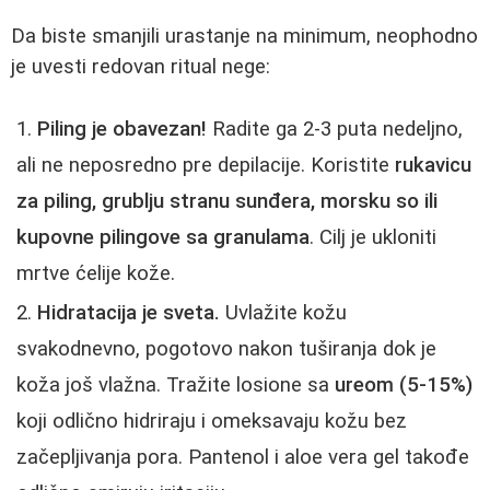
Da biste smanjili urastanje na minimum, neophodno
je uvesti redovan ritual nege:
Piling je obavezan!
Radite ga 2-3 puta nedeljno,
ali ne neposredno pre depilacije. Koristite
rukavicu
za piling, grublju stranu sunđera, morsku so ili
kupovne pilingove sa granulama
. Cilj je ukloniti
mrtve ćelije kože.
Hidratacija je sveta.
Uvlažite kožu
svakodnevno, pogotovo nakon tuširanja dok je
koža još vlažna. Tražite losione sa
ureom (5-15%)
koji odlično hidriraju i omeksavaju kožu bez
začepljivanja pora. Pantenol i aloe vera gel takođe