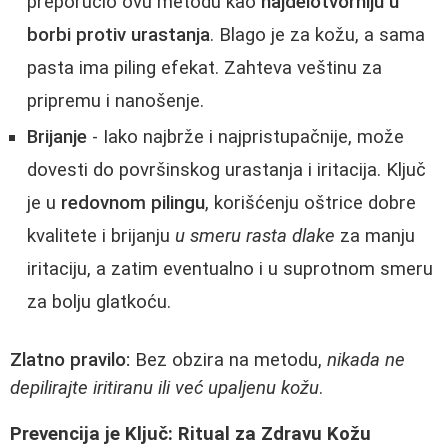
preporučio ovu metodu kao
najdelotvorniju u
borbi protiv urastanja
. Blago je za kožu, a sama
pasta ima piling efekat. Zahteva veštinu za
pripremu i nanošenje.
Brijanje
- Iako najbrže i najpristupačnije, može
dovesti do površinskog urastanja i iritacija. Ključ
je u
redovnom pilingu
, korišćenju oštrice dobre
kvalitete i brijanju
u smeru rasta dlake
za manju
iritaciju, a zatim eventualno i u suprotnom smeru
za bolju glatkoću.
Zlatno pravilo:
Bez obzira na metodu,
nikada ne
depilirajte iritiranu ili već upaljenu kožu
.
Prevencija je Ključ: Ritual za Zdravu Kožu