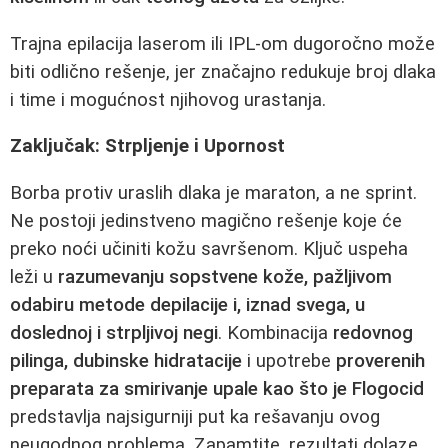
Trajna epilacija laserom ili IPL-om dugoročno može
biti odlično rešenje, jer značajno redukuje broj dlaka
i time i mogućnost njihovog urastanja.
Zaključak: Strpljenje i Upornost
Borba protiv uraslih dlaka je maraton, a ne sprint.
Ne postoji jedinstveno magično rešenje koje će
preko noći učiniti kožu savršenom. Ključ uspeha
leži u
razumevanju sopstvene kože, pažljivom
odabiru metode depilacije i, iznad svega, u
doslednoj i strpljivoj negi
. Kombinacija
redovnog
pilinga, dubinske hidratacije
i upotrebe
proverenih
preparata za smirivanje upale kao što je Flogocid
predstavlja najsigurniji put ka rešavanju ovog
neugodnog problema. Zapamtite, rezultati dolaze