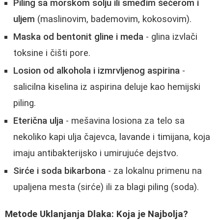
Piling sa morskom solju ili smeđim šećerom i
uljem
(maslinovim, bademovim, kokosovim).
Maska od bentonit gline i meda
- glina izvlači
toksine i čišti pore.
Losion od alkohola i izmrvljenog aspirina
-
salicilna kiselina iz aspirina deluje kao hemijski
piling.
Eterična ulja
- mešavina losiona za telo sa
nekoliko kapi ulja čajevca, lavande i timijana, koja
imaju antibakterijsko i umirujuće dejstvo.
Sirće i soda bikarbona
- za lokalnu primenu na
upaljena mesta (sirće) ili za blagi piling (soda).
Metode Uklanjanja Dlaka: Koja je Najbolja?