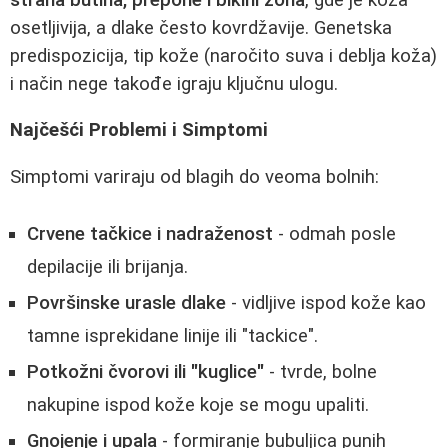
osetljivija, a dlake često kovrdžavije. Genetska
predispozicija, tip kože (naročito suva i deblja koža)
i način nege takođe igraju ključnu ulogu.
Najčešći Problemi i Simptomi
Simptomi variraju od blagih do veoma bolnih:
Crvene tačkice i nadraženost
- odmah posle
depilacije ili brijanja.
Površinske urasle dlake
- vidljive ispod kože kao
tamne isprekidane linije ili "tackice".
Potkožni čvorovi ili "kuglice"
- tvrde, bolne
nakupine ispod kože koje se mogu upaliti.
Gnojenje i upala
- formiranje bubuljica punih