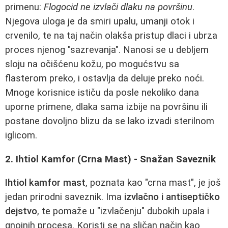
primenu:
Flogocid ne izvlači dlaku na površinu
.
Njegova uloga je da smiri upalu, umanji otok i
crvenilo, te na taj način olakša pristup dlaci i ubrza
proces njenog "sazrevanja". Nanosi se u debljem
sloju na očišćenu kožu, po mogućstvu sa
flasterom preko, i ostavlja da deluje preko noći.
Mnoge korisnice ističu da posle nekoliko dana
uporne primene, dlaka sama izbije na površinu ili
postane dovoljno blizu da se lako izvadi sterilnom
iglicom.
2. Ihtiol Kamfor (Crna Mast) - Snažan Saveznik
Ihtiol kamfor mast
, poznata kao "crna mast", je još
jedan prirodni saveznik. Ima
izvlačno i antiseptičko
dejstvo
, te pomaže u "izvlačenju" dubokih upala i
gnojnih procesa. Koristi se na sličan način kao