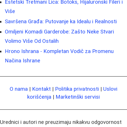
Estetski Tretmani Lica: Botoks, Hijaluronski Fileri i
Više
Savršena Građa: Putovanje ka Idealu i Realnosti
Omiljeni Komadi Garderobe: Zašto Neke Stvari
Volimo Više Od Ostalih
Hrono Ishrana - Kompletan Vodič za Promenu
Načina Ishrane
O nama
|
Kontakt
|
Politika privatnosti
|
Uslovi
korišćenja
|
Marketinški servisi
Urednici i autori ne preuzimaju nikakvu odgovornost