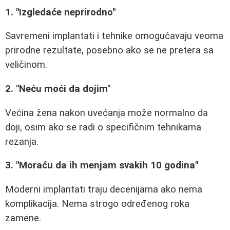
1. "Izgledaće neprirodno"
Savremeni implantati i tehnike omogućavaju veoma
prirodne rezultate, posebno ako se ne pretera sa
veličinom.
2. "Neću moći da dojim"
Većina žena nakon uvećanja može normalno da
doji, osim ako se radi o specifičnim tehnikama
rezanja.
3. "Moraću da ih menjam svakih 10 godina"
Moderni implantati traju decenijama ako nema
komplikacija. Nema strogo određenog roka
zamene.