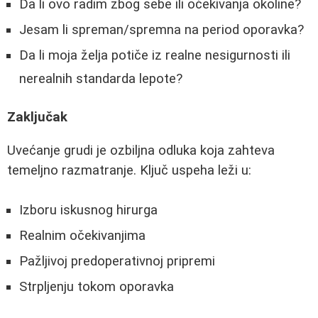
Da li ovo radim zbog sebe ili očekivanja okoline?
Jesam li spreman/spremna na period oporavka?
Da li moja želja potiče iz realne nesigurnosti ili
nerealnih standarda lepote?
Zaključak
Uvećanje grudi je ozbiljna odluka koja zahteva
temeljno razmatranje. Ključ uspeha leži u:
Izboru iskusnog hirurga
Realnim očekivanjima
Pažljivoj predoperativnoj pripremi
Strpljenju tokom oporavka