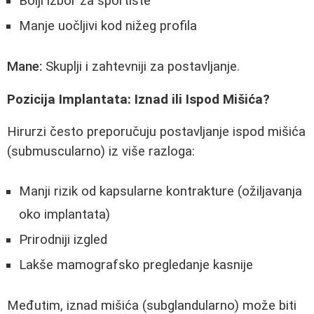
Bolji izbor za sportiste
Manje uočljivi kod nižeg profila
Mane:
Skuplji i zahtevniji za postavljanje.
Pozicija Implantata: Iznad ili Ispod Mišića?
Hirurzi često preporučuju postavljanje ispod mišića
(submuscularno) iz više razloga:
Manji rizik od kapsularne kontrakture (ožiljavanja
oko implantata)
Prirodniji izgled
Lakše mamografsko pregledanje kasnije
Međutim, iznad mišića (subglandularno) može biti