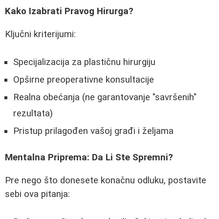
Kako Izabrati Pravog Hirurga?
Ključni kriterijumi:
Specijalizacija za plastičnu hirurgiju
Opširne preoperativne konsultacije
Realna obećanja (ne garantovanje "savršenih"
rezultata)
Pristup prilagođen vašoj građi i željama
Mentalna Priprema: Da Li Ste Spremni?
Pre nego što donesete konačnu odluku, postavite
sebi ova pitanja: