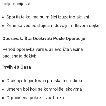
bolja opcija za:
Sportiste kojima su mišići izuzetno aktivni
Žene sa već postojećim dovoljnim tkivom dojke
Oporavak: Šta Očekivati Posle Operacije
Period oporavka varira, ali evo šta većina
pacijenata doživi:
Prvih 48 Časa
Osećaj stegnutosti i pritiska u grudima
Umeren bol koji se kontroliše lekovima
Ograničena pokretljivost ruku