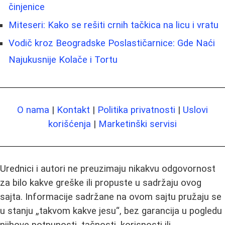
činjenice
Miteseri: Kako se rešiti crnih tačkica na licu i vratu
Vodič kroz Beogradske Poslastičarnice: Gde Naći
Najukusnije Kolače i Tortu
O nama
|
Kontakt
|
Politika privatnosti
|
Uslovi
korišćenja
|
Marketinški servisi
Urednici i autori ne preuzimaju nikakvu odgovornost
za bilo kakve greške ili propuste u sadržaju ovog
sajta. Informacije sadržane na ovom sajtu pružaju se
u stanju „takvom kakve jesu“, bez garancija u pogledu