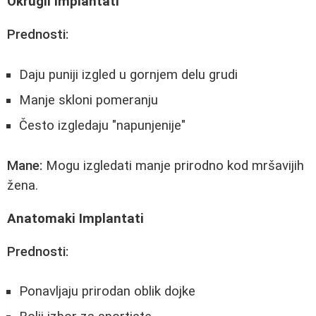
Okrugli Implantati
Prednosti:
Daju puniji izgled u gornjem delu grudi
Manje skloni pomeranju
Često izgledaju "napunjenije"
Mane:
Mogu izgledati manje prirodno kod mršavijih
žena.
Anatomaki Implantati
Prednosti:
Ponavljaju prirodan oblik dojke