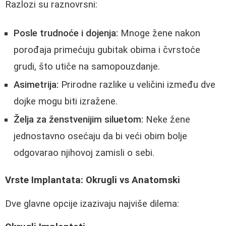
Razlozi su raznovrsni:
Posle trudnoće i dojenja:
Mnoge žene nakon
porođaja primećuju gubitak obima i čvrstoće
grudi, što utiče na samopouzdanje.
Asimetrija:
Prirodne razlike u veličini između dve
dojke mogu biti izražene.
Želja za ženstvenijim siluetom:
Neke žene
jednostavno osećaju da bi veći obim bolje
odgovarao njihovoj zamisli o sebi.
Vrste Implantata: Okrugli vs Anatomski
Dve glavne opcije izazivaju najviše dilema: