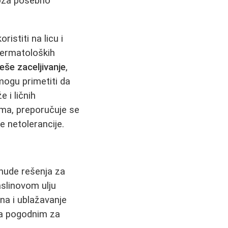
 koža posebno
istiti na licu i
 dermatoloških
še zaceljivanje
,
 mogu primetiti da
 i ličnih
ama, preporučuje se
e netolerancije.
 nude rešenja za
aslinovom ulju
na i ublažavanje
 ga pogodnim za