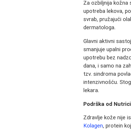
Za ozbiljnija kožna
upotreba lekova, po
svrab, pružajući ol
dermatologa.
Glavni aktivni sast
smanjuje upalni pro
upotrebu bez nadzor
dana, i samo na za
tzv. sindroma povl
intenzivnošću. Stog
lekara.
Podrška od Nutric
Zdravlje kože nije 
Kolagen
, protein ko