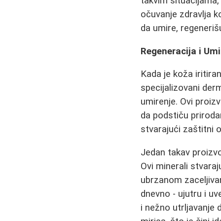
takvim situacijama,
očuvanje zdravlja k
da umire, regenerišu
Regeneracija i Um
Kada je koža iritira
specijalizovani der
umirenje. Ovi proiz
da podstiču prirodan
stvarajući zaštitn
Jedan takav proizv
Ovi minerali stvara
ubrzanom zaceljivan
dnevno - ujutru i 
i nežno utrljavanje