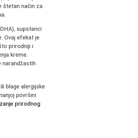
e štetan način za
ma.
(DHA), supstanci
. Ovaj efekat je
o prirodniji i
nja kreme.
e narandžastih
li blage alergijske
manjoj površini
zanje prirodnog