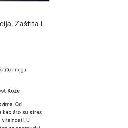
ja, Zaštita i
titu i negu
ost Kože
ovima. Od
 kao što su stres i
vitalnosti. U