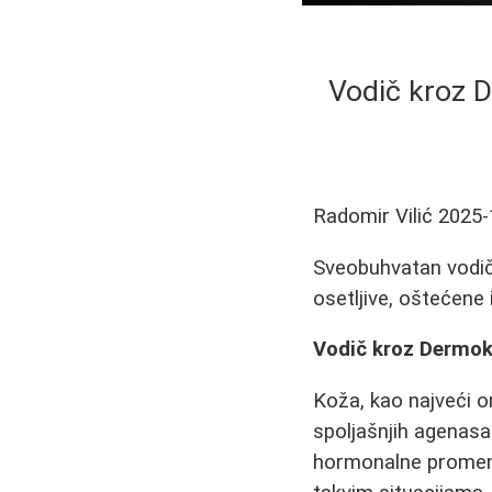
Vodič kroz D
Radomir Vilić
2025-
Sveobuhvatan vodič
osetljive, oštećene 
Vodič kroz Dermok
Koža, kao najveći o
spoljašnjih agenasa
hormonalne promene,