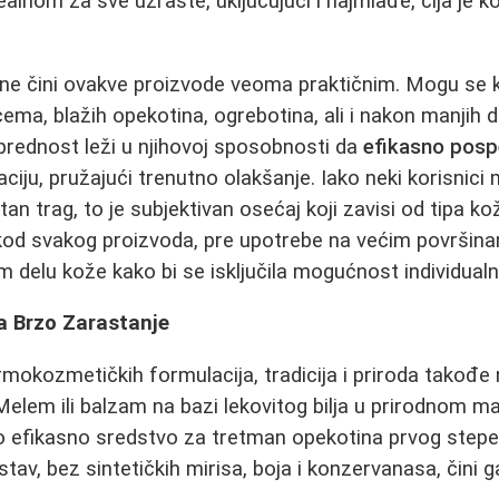
idealnom za sve uzraste, uključujući i najmlađe, čija je
ne čini ovakve proizvode veoma praktičnim. Mogu se kor
cema, blažih opekotina, ogrebotina, ali i nakon manjih
prednost leži u njihovoj sposobnosti da
efikasno pospe
itaciju, pružajući trenutno olakšanje. Iako neki korisnici
n trag, to je subjektivan osećaj koji zavisi od tipa kože
 kod svakog proizvoda, pre upotrebe na većim površin
m delu kože kako bi se isključila mogućnost individualn
a Brzo Zarastanje
okozmetičkih formulacija, tradicija i priroda takođe
Melem ili balzam na bazi lekovitog bilja u prirodnom m
o efikasno sredstvo za tretman opekotina prvog stepe
astav, bez sintetičkih mirisa, boja i konzervanasa, čini