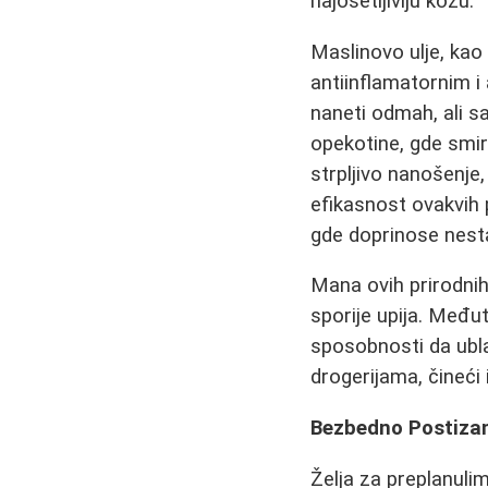
najosetljiviju kožu.
Maslinovo ulje, kao
antiinflamatornim i
naneti odmah, ali s
opekotine, gde smiru
strpljivo nanošenje,
efikasnost ovakvih 
gde doprinose nesta
Mana ovih prirodni
sporije upija. Među
sposobnosti da ubla
drogerijama, čineći
Bezbedno Postizan
Želja za preplanuli