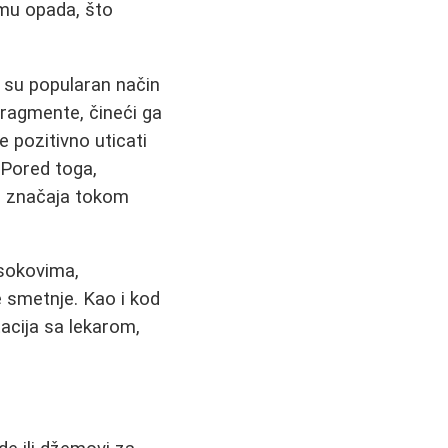
zmu opada, što
i su popularan način
fragmente, čineći ga
 pozitivno uticati
. Pored toga,
og značaja tokom
 sokovima,
 smetnje. Kao i kod
acija sa lekarom,