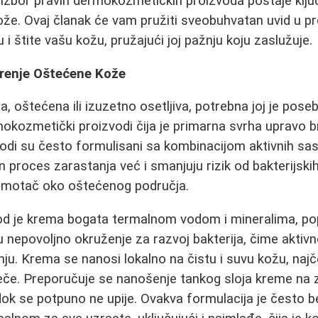
 izbor pravih dermokozmetičkih proizvoda postaje klju
ože. Ovaj članak će vam pružiti sveobuhvatan uvid u pr
 i štite vašu kožu, pružajući joj pažnju koju zaslužuje.
irenje Oštećene Kože
na, oštećena ili izuzetno osetljiva, potrebna joj je pos
mokozmetički proizvodi čija je primarna svrha upravo b
vodi su često formulisani sa kombinacijom aktivnih sa
 proces zarastanja već i smanjuju rizik od bakterijskih 
i omotač oko oštećenog područja.
od je krema bogata termalnom vodom i mineralima, popu
ju nepovoljno okruženje za razvoj bakterija, čime aktiv
ju. Krema se nanosi lokalno na čistu i suvu kožu, naj
uveče. Preporučuje se nanošenje tankog sloja kreme na
 dok se potpuno ne upije. Ovakva formulacija je često b