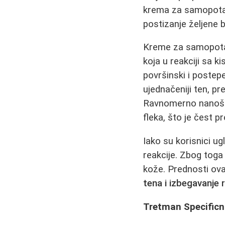
krema za samopotamn
postizanje željene b
Kreme za samopotam
koja u reakciji sa k
površinski i postep
ujednačeniji ten, p
Ravnomerno nanošen
fleka, što je čest 
Iako su korisnici ug
reakcije. Zbog toga 
kože. Prednosti ov
tena i izbegavanje 
Tretman Specificn