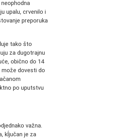
je neophodna
 upalu, crvenilo i
oštovanje preporuka
luje tako što
uju za dugotrajnu
uće, obično do 14
e može dovesti do
ojačanom
iktno po uputstvu
podjednako važna.
a, kĺjučan je za