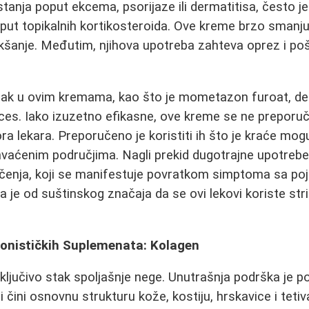
 stanja poput ekcema, psorijaze ili dermatitisa, često 
put topikalnih kortikosteroida. Ove kreme brzo smanjuju
akšanje. Međutim, njihova upotreba zahteva oprez i p
ojak u ovim kremama, kao što je mometazon furoat, de
ces. Iako izuzetno efikasne, ove kreme se ne preporuč
a lekara. Preporučeno je koristiti ih što je kraće mog
hvaćenim područjima. Nagli prekid dugotrajne upotreb
ačenja, koji se manifestuje povratkom simptoma sa p
a je od suštinskog značaja da se ovi lekovi koriste str
ionističkih Suplemenata: Kolagen
isključivo stak spoljašnje nege. Unutrašnja podrška je 
ji čini osnovnu strukturu kože, kostiju, hrskavice i tetiv