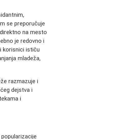
sidantnim,
zam se preporučuje
 direktno na mesto
rebno je redovno i
korisnici ističu
anjanja mladeža,
teže razmazuje i
ćeg dejstva i
otekama i
 popularizacije