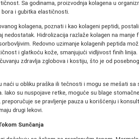
astičnost. Sa godinama, proizvodnja kolagena u organi
bora i gubitka elastičnosti.
ovanog kolagena, poznati i kao kolageni peptidi, postal
j nedostatak. Hidrolizacija razlaže kolagen na manje 
apsorbovljivim. Redovno uzimanje kolagenih peptida može
ičnost i glatkoću kože, smanjujući vidljivost finih linija
čuvanju zdravlja zglobova i kostiju, što je od posebn
naći u obliku praška ili tečnosti i mogu se mešati sa
a. Iako su nuspojave retke, moguće su blage stomačne
preporučuje se pravljenje pauza u korišćenju i konsult
aju drugi lekovi.
 Tokom Sunčanja