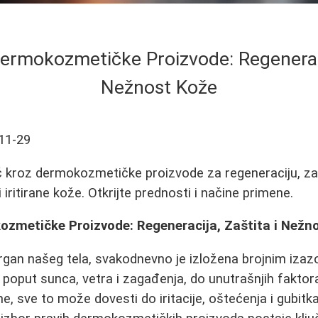
ermokozmetičke Proizvode: Regeneraci
Nežnost Kože
11-29
 kroz dermokozmetičke proizvode za regeneraciju, zaš
i iritirane kože. Otkrijte prednosti i načine primene.
ozmetičke Proizvode: Regeneracija, Zaštita i Nežn
rgan našeg tela, svakodnevno je izložena brojnim izaz
 poput sunca, vetra i zagađenja, do unutrašnjih faktora
 sve to može dovesti do iritacije, oštećenja i gubitka 