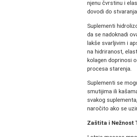
njenu čvrstinu i el
dovodi do stvaranja 
Suplementi hidroliz
da se nadoknadi ova
lakše svarljivim i 
na hidriranost, elast
kolagen doprinosi o
procesa starenja.
Suplementi se mogu 
smutijima ili kašam
svakog suplementa, 
naročito ako se uzim
Zaštita i Nežnost