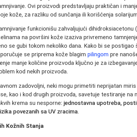
jivanje. Ovi proizvodi predstavljaju praktičan i manj
oje kože, za razliku od sunčanja ili korišćenja solariju
njivanje funkcionišu zahvaljujući dihidroksiacetonu 
iselinama na površini kože izaziva privremeno tamnjenje
eno se gubi tokom nekoliko dana. Kako bi se postigao št
reporučuje se priprema kože blagim
pilingom
pre nanoše
je manje količine proizvoda ključno je za izbegavanj
problem kod nekih proizvoda.
lavnom zadovoljni, neki mogu primetiti neprijatan miris i
se, kao i kod drugih proizvoda, savetuje testiranje na 
akvih krema su nesporne:
jednostavna upotreba, posti
rizika povezanih sa UV zracima
.
ih Kožnih Stanja