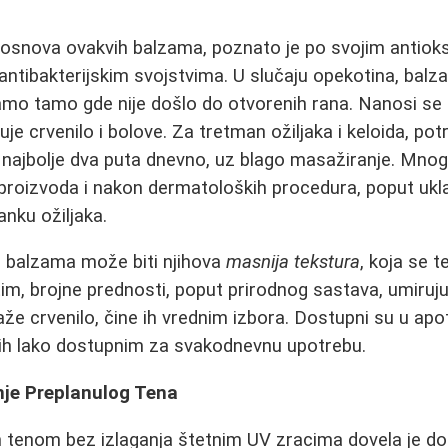
 osnova ovakvih balzama, poznato je po svojim antiok
 antibakterijskim svojstvima. U slučaju opekotina, bal
amo tamo gde nije došlo do otvorenih rana. Nanosi se
je crvenilo i bolove. Za tretman ožiljaka i keloida, pot
 najbolje dva puta dnevno, uz blago masažiranje. Mnogi 
proizvoda i nakon dermatoloških procedura, poput ukl
nku ožiljaka.
h balzama može biti njihova
masnija tekstura
, koja se 
tim, brojne prednosti, poput prirodnog sastava, umiruju
že crvenilo, čine ih vrednim izbora. Dostupni su u ap
 ih lako dostupnim za svakodnevnu upotrebu.
je Preplanulog Tena
m tenom bez izlaganja štetnim UV zracima dovela je do