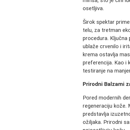
mirisa, što je čini 
osetljiva.
Širok spektar prime
telu, za tretman ek
procedura. Ključna 
ublaže crvenilo i ir
krema ostavlja masta
preferencija. Kao i
testiranje na manje
Prirodni Balzami z
Pored modernih derm
regeneraciju kože. 
predstavlja izuzetn
ožiljaka. Prirodni s