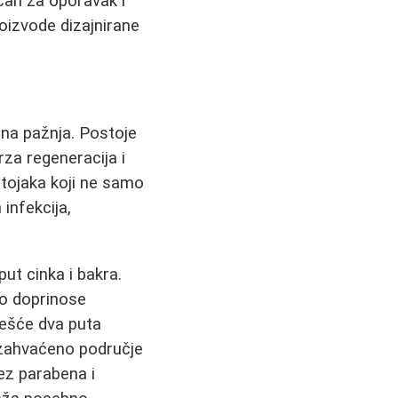
čan za oporavak i
oizvode dizajnirane
ebna pažnja. Postoje
rza regeneracija i
stojaka koji ne samo
infekcija,
t cinka i bakra.
no doprinose
češće dva puta
 zahvaćeno područje
ez parabena i