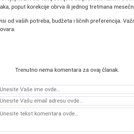
raka, poput korekcije obrva ili jednog tretmana mesečn
si od vaših potreba, budžeta i ličnih preferencija. Va
ovara.
Trenutno nema komentara za ovaj članak.