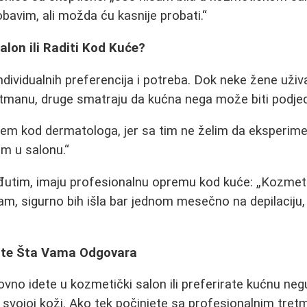
avim, ali možda ću kasnije probati.
 Salon ili Raditi Kod Kuće?
ndividualnih preferencija i potreba. Dok neke žene uživ
tmanu, druge smatraju da kućna nega može biti podjed
dem kod dermatologa, jer sa tim ne želim da eksperimen
dim u salonu.
đutim, imaju profesionalnu opremu kod kuće:
Kozmeti
m, sigurno bih išla bar jednom mesečno na depilaciju,
ite Šta Vama Odgovara
ovno idete u kozmetički salon ili preferirate kućnu negu
 svojoj koži. Ako tek počinjete sa profesionalnim tre