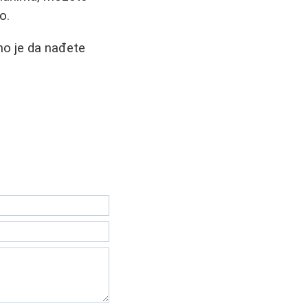
o.
žno je da nađete