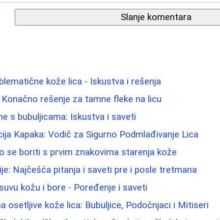
Slanje komentara
blematične kože lica - Iskustva i rešenja
 Konačno rešenje za tamne fleke na licu
e s bubuljicama: Iskustva i saveti
kcija Kapaka: Vodič za Sigurno Podmlađivanje Lica
 se boriti s prvim znakovima starenja kože
ije: Najčešća pitanja i saveti pre i posle tretmana
suvu kožu i bore - Poređenje i saveti
osetljive kože lica: Bubuljice, Podočnjaci i Mitiseri