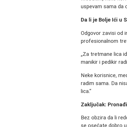
uspevam sama da ob
Da li je Bolje Ići u
Odgovor zavisi od i
profesionalnom tre
Za tretmane lica i
manikir i pedikir ra
Neke korisnice, me
radim sama. Da nisa
lica.
Zaključak: Pronađ
Bez obzira da li red
se osećate dobro u