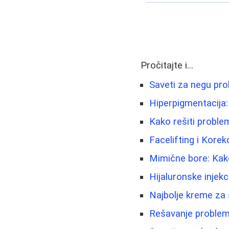
Pročitajte i...
Saveti za negu pro
Hiperpigmentacija:
Kako rešiti problem
Facelifting i Kore
Mimične bore: Kako
Hijaluronske injekc
Najbolje kreme za 
Rešavanje problema 