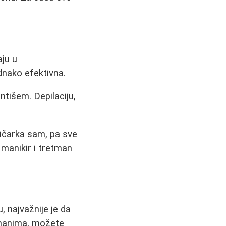
aju u
nako efektivna.
tišem. Depilaciju,
čarka sam, pa sve
 manikir i tretman
, najvažnije je da
tmanima, možete