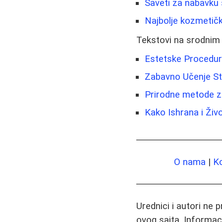
Saveti za nabavku 
Najbolje kozmetičk
Tekstovi na srodnim
Estetske Procedur
Zabavno Učenje Str
Prirodne metode za
Kako Ishrana i Živo
O nama
|
K
Urednici i autori ne 
ovog sajta. Informac