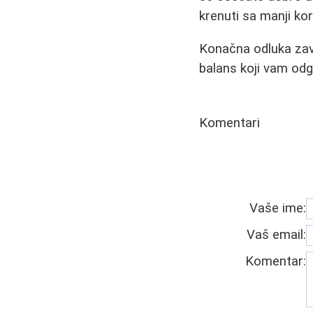
krenuti sa manji ko
Konačna odluka zavi
balans koji vam odg
Komentari
Vaše ime:
Vaš email:
Komentar: