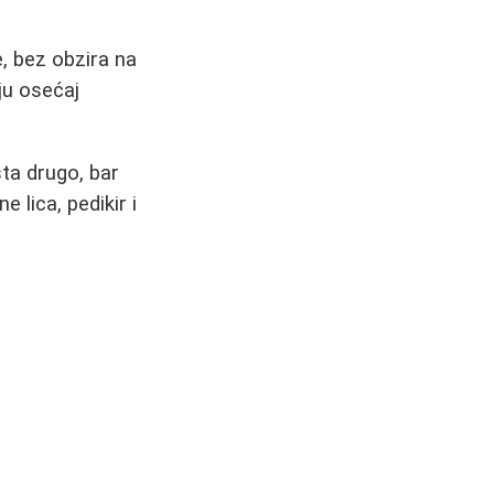
, bez obzira na
ju osećaj
šta drugo, bar
 lica, pedikir i