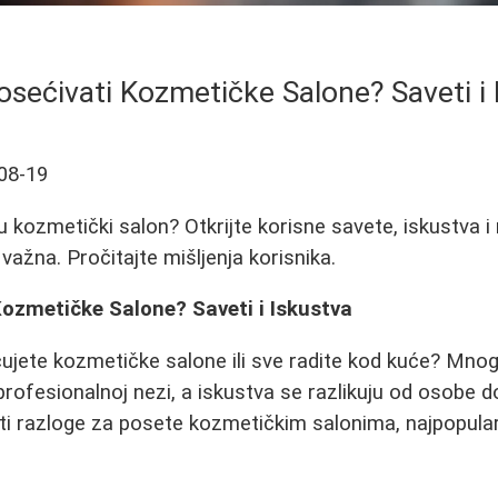
osećivati Kozmetičke Salone? Saveti i 
08-19
u kozmetički salon? Otkrijte korisne savete, iskustva i
važna. Pročitajte mišljenja korisnika.
Kozmetičke Salone? Saveti i Iskustva
ujete kozmetičke salone ili sve radite kod kuće? Mno
 profesionalnoj nezi, a iskustva se razlikuju od osobe
ti razloge za posete kozmetičkim salonima, najpopularn