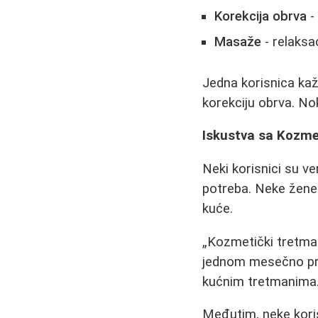
Korekcija obrva
-
Masaže
- relaksa
Jedna korisnica ka
korekciju obrva. No
Iskustva sa Kozm
Neki korisnici su v
potreba. Neke žene
kuće.
Kozmetički tretman 
jednom mesečno pro
kućnim tretmanima
Međutim, neke kori