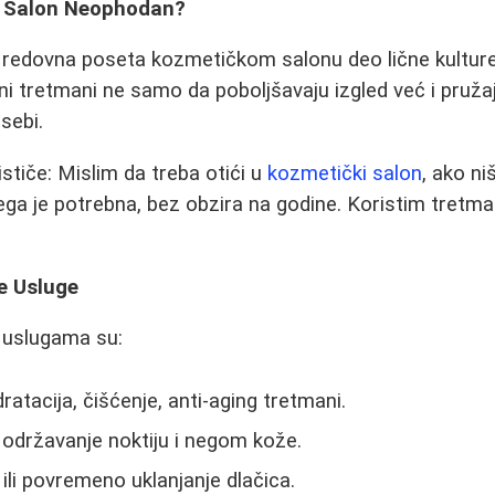
ki Salon Neophodan?
 redovna poseta kozmetičkom salonu deo lične kulture
ni tretmani ne samo da poboljšavaju izgled već i pruža
 sebi.
stiče: Mislim da treba otići u
kozmetički salon
, ako ni
ga je potrebna, bez obzira na godine. Koristim tretmane
e Usluge
 uslugama su:
dratacija, čišćenje, anti-aging tretmani.
 održavanje noktiju i negom kože.
 ili povremeno uklanjanje dlačica.