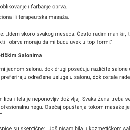
 oblikovanje i farbanje obrva.
ciona ili terapeutska masaža.
že:
Idem skoro svakog meseca. Često radim manikir, tr
kti i obrve moraju da mi budu uvek u top formi.
etičkim Salonima
erni jednom salonu, dok drugi posećuju različite salone
 preferiraju određene usluge u salonu, dok ostale ra
lica i tela je neponovljiv doživljaj. Svaka žena treba seb
fesionalnu negu. Osećaj opuštanja tokom masaže je
.
snice su skeptične:
Još nisam bila u kozmetičkom sa