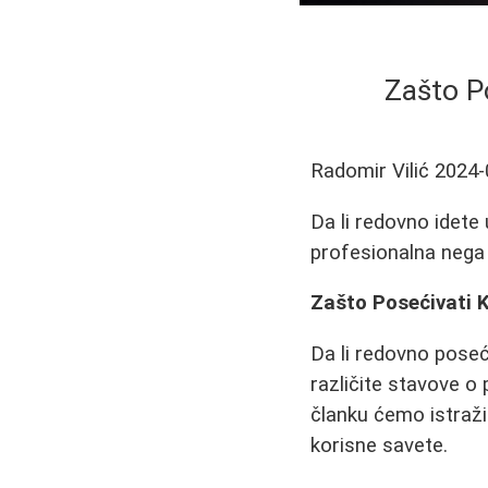
Zašto P
Radomir Vilić
2024-
Da li redovno idete 
profesionalna nega 
Zašto Posećivati 
Da li redovno poseć
različite stavove o
članku ćemo istraži
korisne savete.