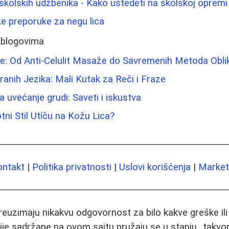
školskih udžbenika - Kako uštedeti na školskoj opremi
e preporuke za negu lica
 blogovima
e: Od Anti-Celulit Masaže do Savremenih Metoda Obli
anih Jezika: Mali Kutak za Reči i Fraze
 uvećanje grudi: Saveti i iskustva
tni Stil Utíču na Kožu Lica?
ontakt
|
Politika privatnosti
|
Uslovi korišćenja
|
Marketi
preuzimaju nikakvu odgovornost za bilo kakve greške il
ije sadržane na ovom sajtu pružaju se u stanju „takvo