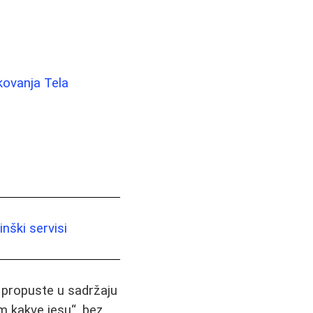
kovanja Tela
nški servisi
i propuste u sadržaju
m kakve jesu“, bez