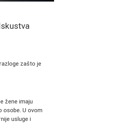
Iskustva
 razloge zašto je
ge žene imaju
 do osobe. U ovom
ije usluge i