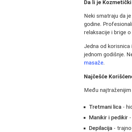
Da li je Kozmetič
Neki smatraju da je
godine. Profesional
relaksacije i brige o
Jedna od korisnica i
jednom godišnje. Ne
masaže
.
Najčešće Korišćen
Među najtraženijim
Tretmani lica
- hi
Manikir i pedikir
-
Depilacija
- trajno