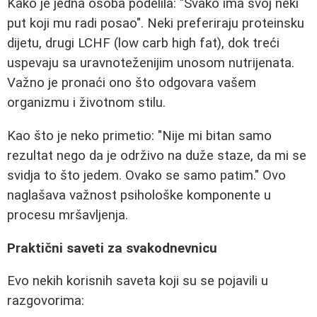
Kako je jedna osoba podelila: "Svako ima svoj neki
put koji mu radi posao". Neki preferiraju proteinsku
dijetu, drugi LCHF (low carb high fat), dok treći
uspevaju sa uravnoteženijim unosom nutrijenata.
Važno je pronaći ono što odgovara vašem
organizmu i životnom stilu.
Kao što je neko primetio: "Nije mi bitan samo
rezultat nego da je održivo na duže staze, da mi se
svidja to što jedem. Ovako se samo patim." Ovo
naglašava važnost psihološke komponente u
procesu mršavljenja.
Praktični saveti za svakodnevnicu
Evo nekih korisnih saveta koji su se pojavili u
razgovorima: