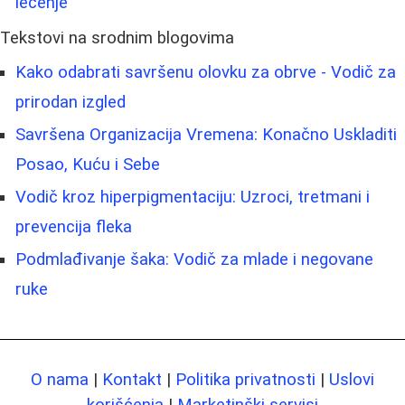
lečenje
Tekstovi na srodnim blogovima
Kako odabrati savršenu olovku za obrve - Vodič za
prirodan izgled
Savršena Organizacija Vremena: Konačno Uskladiti
Posao, Kuću i Sebe
Vodič kroz hiperpigmentaciju: Uzroci, tretmani i
prevencija fleka
Podmlađivanje šaka: Vodič za mlade i negovane
ruke
O nama
|
Kontakt
|
Politika privatnosti
|
Uslovi