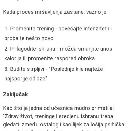
Kada proces mršavljenja zastane, važno je:
Promenite trening - povećajte intenzitet ili
probajte nešto novo
Prilagodite ishranu - možda smanjite unos
kalorija ili promenite raspored obroka
Budite strpljivi - "Poslednje kile najteže i
najsporije odlaze"
Zaključak
Kao što je jedna od učesnica mudro primetila:
"Zdrav život, treninge i sredjenu ishranu treba
gledati između ostalog i kao lijek za lošija psihička