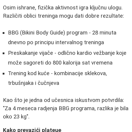
Osim ishrane, fizička aktivnost igra ključnu ulogu.
Različiti oblici treninga mogu dati dobre rezultate:
BBG (Bikini Body Guide) program - 28 minuta
dnevno po principu intervalnog treninga
Preskakanje vijače - odlično kardio vežbanje koje
može sagoreti do 800 kalorija sat vremena
Trening kod kuće - kombinacije sklekova,
trbušnjaka i čučnjeva
Kao što je jedna od učesnica iskustvom potvrdila:
"Za 4 meseca radjenja BBG programa, razlika je bila
oko 23 kg".
Kako prevazići plateue