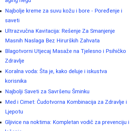
aging negu
Najbolje kreme za suvu kožu i bore - Poređenje i
saveti
Ultrazvučna Kavitacija: Rešenje Za Smanjenje
Masnih Naslaga Bez Hirurških Zahvata
Blagotvorni Utjecaj Masaže na Tjelesno i Psihičko
Zdravlje
Koralna voda: Šta je, kako deluje i iskustva
korisnika
Najbolji Saveti za Savršenu Šminku
Med i Cimet: Čudotvorna Kombinacija za Zdravlje i
Ljepotu
Gljivice na noktima: Kompletan vodič za prevenciju i