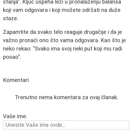
stanja". Ključ uspeha leži u pronalaženju balansa
koji vam odgovara i koji možete održati na duže
staze.
Zapamtite da svako telo reaguje drugačije i da je
važno pronaći ono što vama odgovara. Kao što je
neko rekao: "Svako ima svoj neki put koji mu radi
posao".
Komentari
Trenutno nema komentara za ovaj članak.
Vaše ime: