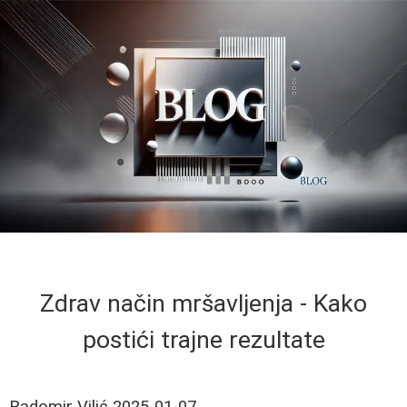
Zdrav način mršavljenja - Kako
postići trajne rezultate
Radomir Vilić
2025-01-07