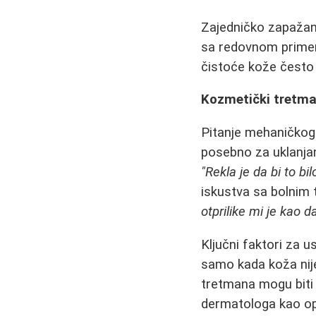
Zajedničko zapažanj
sa redovnom primeno
čistoće kože čest
Kozmetički tretma
Pitanje mehaničkog 
posebno za uklanja
"Rekla je da bi to bi
iskustva sa bolnim 
otprilike mi je kao d
Ključni faktori za 
samo kada koža nije
tretmana mogu biti 
dermatologa kao opci