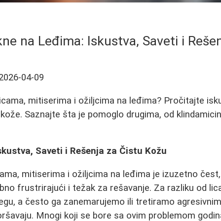
ne na Leđima: Iskustva, Saveti i Reše
2026-04-09
icama, mitiserima i ožiljcima na leđima? Pročitajte isk
 kože. Saznajte šta je pomoglo drugima, od klindamicin
kustva, Saveti i Rešenja za Čistu Kožu
ama, mitiserima i ožiljcima na leđima je izuzetno čest
no frustrirajući i težak za rešavanje. Za razliku od lica
egu, a često ga zanemarujemo ili tretiramo agresivni
šavaju. Mnogi koji se bore sa ovim problemom godin