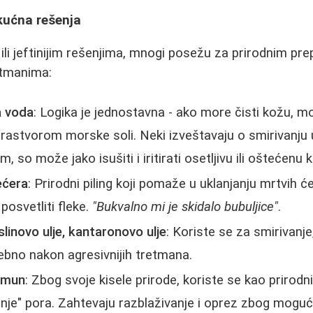
 kućna rešenja
ili jeftinijim rešenjima, mnogi posežu za prirodnim pre
etmanima:
a voda
: Logika je jednostavna - ako more čisti kožu, 
 rastvorom morske soli. Neki izveštavaju o smirivanju u
so može jako isušiti i iritirati osetljivu ili oštećenu 
ećera
: Prirodni piling koji pomaže u uklanjanju mrtvih će
 posvetliti fleke.
"Bukvalno mi je skidalo bubuljice"
.
slinovo ulje, kantaronovo ulje
: Koriste se za smirivanje,
ebno nakon agresivnijih tretmana.
limun
: Zbog svoje kisele prirode, koriste se kao prirodni
anje" pora. Zahtevaju razblaživanje i oprez zbog moguće 