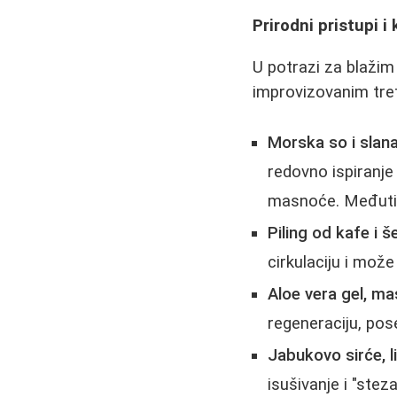
Prirodni pristupi i
U potrazi za blažim 
improvizovanim tr
Morska so i slan
redovno ispiranje
masnoće. Međutim, 
Piling od kafe i š
cirkulaciju i može
Aloe vera gel, ma
regeneraciju, pos
Jabukovo sirće, 
isušivanje i "stez