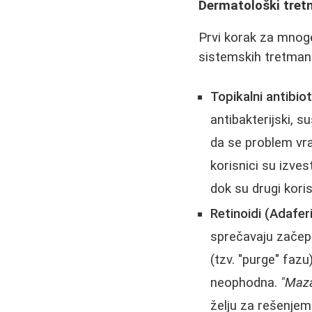
Dermatološki tret
Prvi korak za mnoge
sistemskih tretman
Topikalni antibiot
antibakterijski, s
da se problem vra
korisnici su izvest
dok su drugi koris
Retinoidi (Adaferi
sprečavaju začepl
(tzv. "purge" faz
neophodna.
"Maza
želju za rešenjem