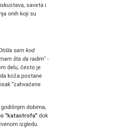
iskustava, saveta i
nja onih koji su
Otišla sam kod
 znam šta da radim"
-
m delu, često je
o da koža postane
tisak "zahvaćene
 godišnjim dobima,
lo "katastrofa"
dok
tvenom izgledu.