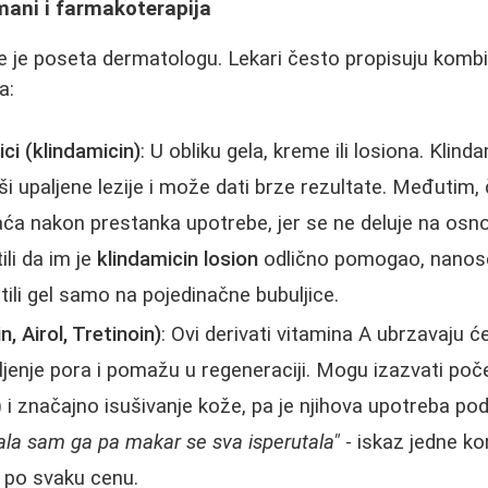
mani i farmakoterapija
 je poseta dermatologu. Lekari često propisuju kombina
a:
ici (klindamicin)
: U obliku gela, kreme ili losiona. Klind
uši upaljene lezije i može dati brze rezultate. Međutim,
ća nakon prestanka upotrebe, jer se ne deluje na osno
ili da im je
klindamicin losion
odlično pomogao, nanose
tili gel samo na pojedinačne bubuljice.
n, Airol, Tretinoin)
: Ovi derivati vitamina A ubrzavaju ć
jenje pora i pomažu u regeneraciji. Mogu izazvati po
u) i značajno isušivanje kože, pa je njihova upotreba p
la sam ga pa makar se sva isperutala"
- iskaz jedne kor
 po svaku cenu.