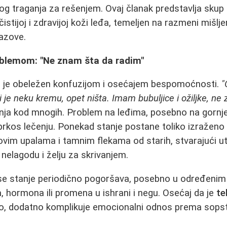
nog traganja za rešenjem. Ovaj članak predstavlja skup 
stijoj i zdravijoj koži leđa, temeljen na razmeni mišlje
zazove.
blemom: "Ne znam šta da radim"
 je obeležen konfuzijom i osećajem bespomoćnosti.
"
je neku kremu, opet ništa. Imam bubuljice i ožiljke, ne
nja kod mnogih. Problem na leđima, posebno na gornje
prkos lečenju. Ponekad stanje postane toliko izražen
ovim upalama i tamnim flekama od starih, stvarajući u
 nelagodu i želju za skrivanjem.
 se stanje periodično pogoršava, posebno u određenim
, hormona ili promena u ishrani i negu. Osećaj da je
te
isto, dodatno komplikuje emocionalni odnos prema sops