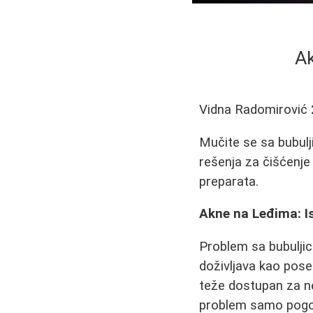
Ak
Vidna Radomirović
Mučite se sa bubulj
rešenja za čišćenje
preparata.
Akne na Leđima: Is
Problem sa bubuljic
doživljava kao poseb
teže dostupan za n
problem samo pogor