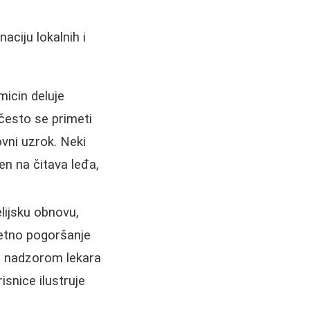
ciju lokalnih i
amicin deluje
 često se primeti
vni uzrok. Neki
n na čitava leđa,
elijsku obnovu,
četno pogoršanje
od nadzorom lekara
isnice ilustruje