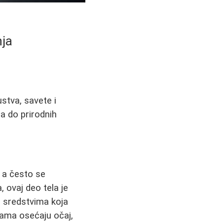
nja
ustva, savete i
a do prirodnih
, a često se
, ovaj deo tela je
m sredstvima koja
ama osećaju očaj,