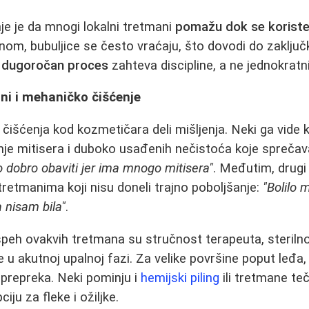
e je da mnogi lokalni tretmani
pomažu dok se korist
m, bubuljice se često vraćaju, što dovodi do zaključ
o
dugoročan proces
zahteva discipline, a ne jednokratni
ni i mehaničko čišćenje
čišćenja kod kozmetičara deli mišljenja. Neki ga vide
nje mitisera i duboko usađenih nečistoća koje sprečav
lo dobro obaviti jer ima mnogo mitisera"
. Međutim, drugi
tretmanima koji nisu doneli trajno poboljšanje:
"Bolilo m
a nisam bila"
.
uspeh ovakvih tretmana su stručnost terapeuta, sterilno
 u akutnoj upalnoj fazi. Za velike površine poput leđa,
prepreka. Neki pominju i
hemijski piling
ili tretmane t
ju za fleke i ožiljke.