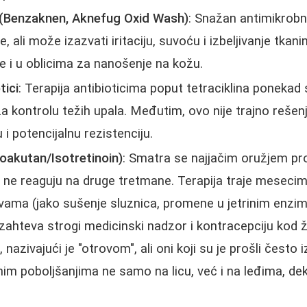
 (Benzaknen, Aknefug Oxid Wash)
: Snažan antimikrobni 
, ali može izazvati iritaciju, suvoću i izbeljivanje tkanin
e i u oblicima za nanošenje na kožu.
tici
: Terapija antibioticima poput tetraciklina ponekad
 kontrolu težih upala. Međutim, ovo nije trajno rešenje
i potencijalnu rezistenciju.
(Roakutan/Isotretinoin)
: Smatra se najjačim oružjem pro
je ne reaguju na druge tretmane. Terapija traje mesecim
avama (jako sušenje sluznica, promene u jetrinim enzi
 zahteva strogi medicinski nadzor i kontracepciju kod
, nazivajući je "otrovom", ali oni koji su je prošli često 
nim poboljšanjima ne samo na licu, već i na leđima, dek