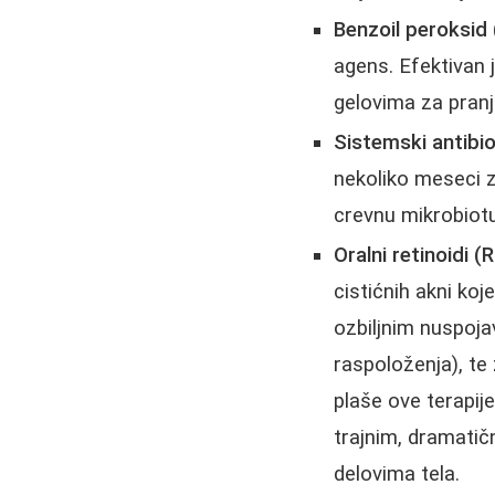
Benzoil peroksid
agens. Efektivan je
gelovima za pranj
Sistemski antibio
nekoliko meseci za
crevnu mikrobiotu 
Oralni retinoidi 
cistićnih akni ko
ozbiljnim nuspoj
raspoloženja), te
plaše ove terapije
trajnim, dramatič
delovima tela.