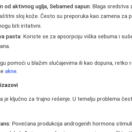
un od aktivnog uglja, Sebamed sapun
: Blaga sredstva 
aštitni sloj kože. Često su preporuka kao zamena za 
ogu biti iritativni.
ova pasta
: Koriste se za apsorpciju viška sebuma i suš
ana.
gu pomoći u blažim slučajevima ili kao dopuna, retko re
ne
akne
.
 izazovi
je ključno za trajno rešenje. U temelju problema čest
lans
: Povećana produkcija androgenih hormona stimuli