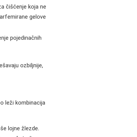
za čišćenje koja ne
parfemirane gelove
enje pojedinačnih
šavaju ozbiljnije,
o leži kombinacija
še lojne žlezde.