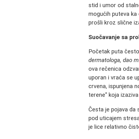
stid i umor od stal
mogućih puteva ka či
prošli kroz slične i
Suočavanje sa pro
Početak puta često
dermatologa, dao mi 
ova rečenica odzva
uporan i vraća se u
crvena, ispunjena n
terene" koja izaziva
Česta je pojava da
pod uticajem stresa
je lice relativno č