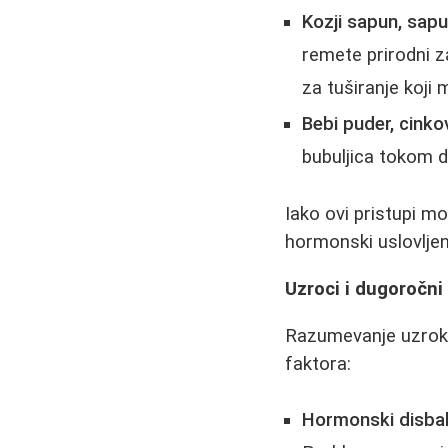
Kozji sapun, sap
remete prirodni z
za tuširanje koji m
Bebi puder, cink
bubuljica tokom d
Iako ovi pristupi mo
hormonski uslovlje
Uzroci i dugoročni
Razumevanje uzroka 
faktora:
Hormonski disba