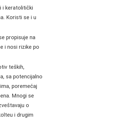
i keratolitički
a. Koristi se i u
 se propisuje na
 i nosi rizike po
tiv teških,
a, sa potencijalno
mima, poremećaj
 žena. Mnogi se
izveštavaju o
olteu i drugim