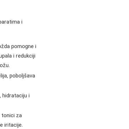
paratima i
možda pomogne i
pala i redukciji
kožu.
lija, poboljšava
 hidrataciju i
 tonici za
iritacije.