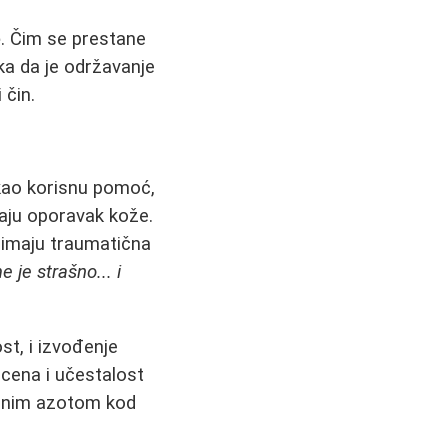
e
. Čim se prestane
ka da je održavanje
 čin.
 kao korisnu pomoć,
aju oporavak kože.
 imaju traumatična
e je strašno... i
st, i izvođenje
 cena i učestalost
ečnim azotom kod