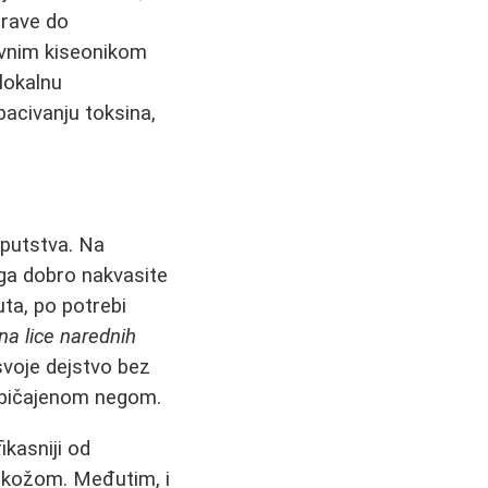
drave do
vnim kiseonikom
 lokalnu
bacivanju toksina,
uputstva. Na
 ga dobro nakvasite
ta, po potrebi
 na lice narednih
svoje dejstvo bez
običajenom negom.
kasniji od
a kožom. Međutim, i