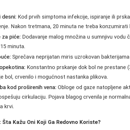
i desni:
Kod prvih simptoma infekcije, ispiranje ili prska
enje. Nakon tretmana, 20 minuta ne treba konzumirati hr
 za piće:
Dodavanje malog množina u sumnjivu vodu čin
15 minuta.
buće:
Sprečava neprijatan miris uzrokovan bakterijama i
opekotina:
Konstantno prskanje dok bol ne prestane (
e bol, crvenilo i mogućnost nastanka plikova.
ba kod proširenih vena:
Obloge od gaze natopljene ak
ospešuju cirkulaciju. Pojava blagog crvenila je normalna
 krvi.
: Šta Kažu Oni Koji Ga Redovno Koriste?