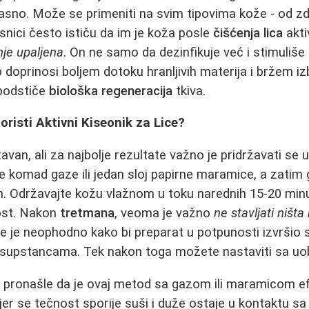
fikasno. Može se primeniti na svim tipovima kože - od z
snici često ističu da im je koža posle
čišćenja lica
akti
nje upaljena
. On ne samo da dezinfikuje već i stimuliše
o doprinosi boljem dotoku hranljivih materija i bržem iz
 podstiče
biološka regeneracija
tkiva.
oristi Aktivni Kiseonik za Lice?
van, ali za najbolje rezultate važno je pridržavati se 
te komad gaze ili jedan sloj papirne maramice, a zatim
. Održavajte kožu vlažnom u toku narednih 15-20 minu
ost. Nakon
tretmana
, veoma je važno
ne stavljati ništa
e je neophodno kako bi preparat u potpunosti izvršio 
supstancama. Tek nakon toga možete nastaviti sa u
pronašle da je ovaj metod sa gazom ili maramicom efi
 jer se tečnost sporije suši i duže ostaje u kontaktu s