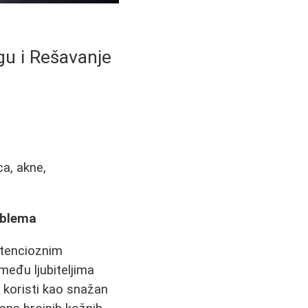
gu i Rešavanje
ca, akne,
oblema
etencioznim
među ljubiteljima
i koristi kao snažan