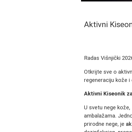
Aktivni Kiseo
Radas Višnjički
202
Otkrijte sve o aktiv
regeneraciju kože i 
Aktivni Kiseonik 
U svetu nege kože,
ambalažama. Jedno t
prirodne nege, je
ak