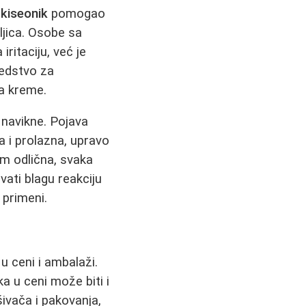
 kiseonik
pomogao
ljica. Osobe sa
ritaciju, već je
edstvo za
a kreme.
 navikne. Pojava
a i prolazna, upravo
m odlična, svaka
ati blagu reakciju
j primeni.
u ceni i ambalaži.
a u ceni može biti i
šivača i pakovanja,