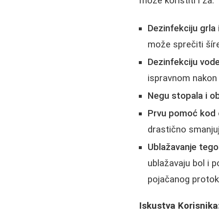
može koristiti i za:
Dezinfekciju grla 
može sprečiti šír
Dezinfekciju vode
ispravnom nakon 
Negu stopala i o
Prvu pomoć kod 
drastično smanjuj
Ublažavanje tego
ublažavaju bol i p
pojačanog protoka
Iskustva Korisnika