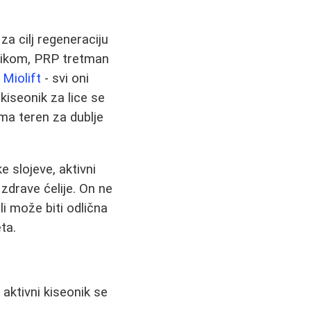
za cilj regeneraciju
eonikom, PRP tretman
i
Miolift
- svi oni
kiseonik za lice se
ma teren za dublje
e slojeve, aktivni
zdrave ćelije. On ne
ali može biti odlična
ta.
, aktivni kiseonik se