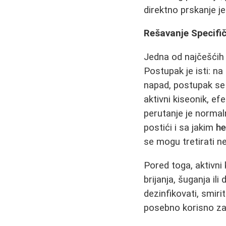
direktno prskanje j
Rešavanje Specifičn
Jedna od najčešći
Postupak je isti: na
napad, postupak se
aktivni kiseonik, efe
perutanje je normal
postići i sa jakim
he
se mogu tretirati n
Pored toga, aktivni 
brijanja, šuganja il
dezinfikovati, smirit
posebno korisno za 