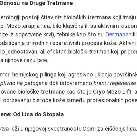
u Odnosu na Druge Tretmane
logiji postoji čitav niz bioloških tretmana koji imaju 
e. Mezoterapija lica, bilo klasična ili sa aktivnim kis
cite iz sopstvene krvi), tehnike kao što su
Dermapen
il
odsticanja prirodnih reparativnih procesa kože. Aktivni 
 jednostavan, ali efektan biološki tretman koji pripre
a njihove rezultate.
imer,
hemijskog pilinga
koji agresivno uklanja površinsk
uptivno na patogene
dok istovremeno
hrani i regeneriše
izovane
biološke tretmane
kao što je
Cryo Mezo Lift
, 
i održavanju čistoće kože između profesionalnih pose
mene: Od Lica do Stopala
tva leži u njegovoj svestranosti. Osim za
čišćenje lica