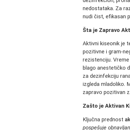
dezinfekcion, pron
nedostataka. Za raz
nudi čist, efikasan 
Šta je Zapravo Akt
Aktivni kiseonik je
pozitivne i gram-nega
rezistenciju. Vreme 
blago anestetičko d
za dezinfekciju ran
izgleda mladoliko. M
zapravo pozitivan z
Zašto je Aktivan 
Ključna prednost
ak
pospešuje obnavljan