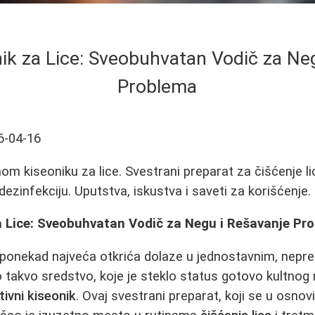
nik za Lice: Sveobuhvatan Vodič za Ne
Problema
6-04-16
nom kiseoniku za lice. Svestrani preparat za čišćenje li
dezinfekciju. Uputstva, iskustva i saveti za korišćenje.
za Lice: Sveobuhvatan Vodič za Negu i Rešavanje Pr
 ponekad najveća otkrića dolaze u jednostavnim, nepr
akvo sredstvo, koje je steklo status gotovo kultnog 
tivni kiseonik
. Ovaj svestrani preparat, koji se u osnov