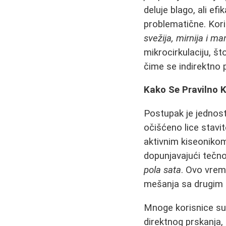
deluje blago, ali e
problematične. Kori
svežija, mirnija i ma
mikrocirkulaciju, št
čime se indirektno
Kako Se Pravilno K
Postupak je jednosta
očišćeno lice stavi
aktivnim kiseonikom
dopunjavajući tečn
pola sata
. Ovo vrem
mešanja sa drugim 
Mnoge korisnice su 
direktnog prskanja,