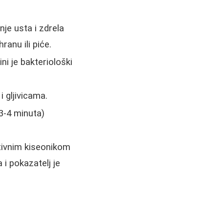
nje usta i zdrela
anu ili piće.
i je bakteriološki
 gljivicama.
3-4 minuta)
tivnim kiseonikom
 i pokazatelj je