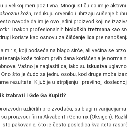
u u velikoj meri pozitivna. Mnogi ističu da im je
aktivni
 aknoznu kožu
, redukuju crvenilo i ubrzaju sušenje bubu
to navode da im je ovo jedini proizvod koji ne izaziva i
 otkrili nakon profesionalnih
bioloških tretmana
kao sr
 drugi koriste kao osnovu za
čišćenje lica
pre nanošenj
 miris, koji podseća na blago sirće, ali većina se brzo
zatezanja kože tokom prvih dana korišćenja je normaln
bnove. Važno je naglasiti da, iako su
iskustva
uglavno
. Ono što je čudo za jednu osobu, kod druge može izazv
arne rezultate. Ključ je u strpljenju i pravilnoj, dosledno
ik Izabrati i Gde Ga Kupiti?
roizvodi različitih proizvođača, sa blagim varijacijama 
su proizvodi firmi Akvabent i Genomx (Oksigen). Razlik
 isto pakovanje, što je često posledica kvaliteta raspr