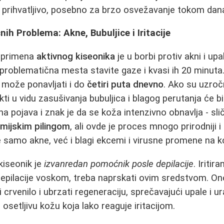
e prihvatljivo, posebno za brzo osvežavanje tokom dan
ih Problema: Akne, Bubuljice i Iritacije
h primena
aktivnog kiseonika
je u borbi protiv akni i upa
 problematična mesta stavite gaze i kvasi ih 20 minuta. 
 može ponavljati i do
četiri puta dnevno
. Ako su uzročn
kti u vidu zasušivanja bubuljica i blagog perutanja će bit
na pojava i znak je da se koža intenzivno obnavlja - s
mijskim pilingom
, ali ovde je proces mnogo prirodniji i
e samo akne, već i blagi ekcemi i virusne promene na k
kiseonik je
izvanredan pomoćnik posle depilacije
. Iriti
i depilacije voskom, treba naprskati ovim sredstvom. On
i crvenilo i ubrzati regeneraciju, sprečavajući upale i u
osetljivu kožu koja lako reaguje iritacijom.