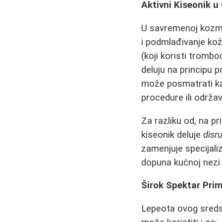
Aktivni Kiseonik 
U savremenoj kozmeto
i podmlađivanje kož
(koji koristi trombo
deluju na principu p
može posmatrati kao
procedure ili održav
Za razliku od, na pr
kiseonik deluje
disr
zamenjuje specijal
dopuna kućnoj nezi 
Širok Spektar Pri
Lepeota ovog sreds