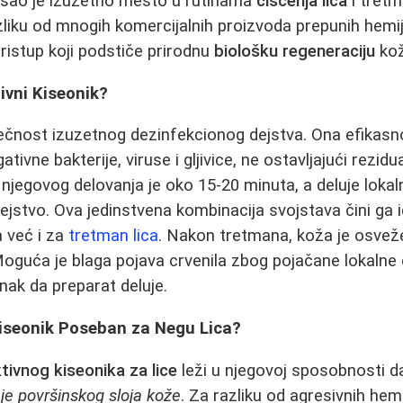
ašao je izuzetno mesto u rutinama
čišćenja lica
i tretm
liku od mnogih komercijalnih proizvoda prepunih hemije
pristup koji podstiče prirodnu
biološku regeneraciju
kož
ivni Kiseonik?
 tečnost izuzetnog dezinfekcionog dejstva. Ona efikas
tivne bakterije, viruse i gljivice, ne ostavljajući rezidu
njegovog delovanja je oko 15-20 minuta, a deluje lokaln
ejstvo. Ova jedinstvena kombinacija svojstava čini ga
a već i za
tretman lica
. Nakon tretmana, koža je osveže
oguća je blaga pojava crvenila zbog pojačane lokalne ci
nak da preparat deluje.
Kiseonik Poseban za Negu Lica?
tivnog kiseonika za lice
leži u njegovoj sposobnosti 
je površinskog sloja kože
. Za razliku od agresivnih hem