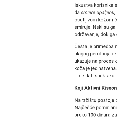
Iskustva korisnika s
da
smiere upaljenu,
osetljivom kožom čes
smiruje. Neki su ga
održavanje, dok ga
Česta je primedba na
blagog perutanja i 
ukazuje na proces o
koža je jedinstvena
ili ne dati spektakul
Koji Aktivni Kiseon
Na tržištu postoje p
Najčešće pominjani 
preko 100 dinara za