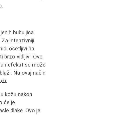
a.
ljenih bubuljica.
Za intenzivniji
ici osetljivi na
i brzo vidljivi. Ovo
ličan efekat se može
 blaži. Na ovaj način
oži.
ranu kožu nakon
o će je
rasle dlake. Ovo je