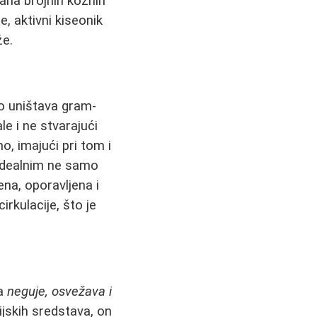
ana brojnih kožnih
, aktivni kiseonik
e.
no uništava gram-
ale i ne stvarajući
o, imajući pri tom i
 idealnim ne samo
na, oporavljena i
rkulacije, što je
da
neguje, osvežava i
ijskih sredstava, on