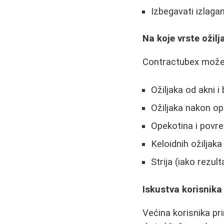
Izbegavati izlag
Na koje vrste ožilj
Contractubex može
Ožiljaka od akni i 
Ožiljaka nakon op
Opekotina i povr
Keloidnih ožiljaka
Strija (iako rezult
Iskustva korisnika
Većina korisnika pr