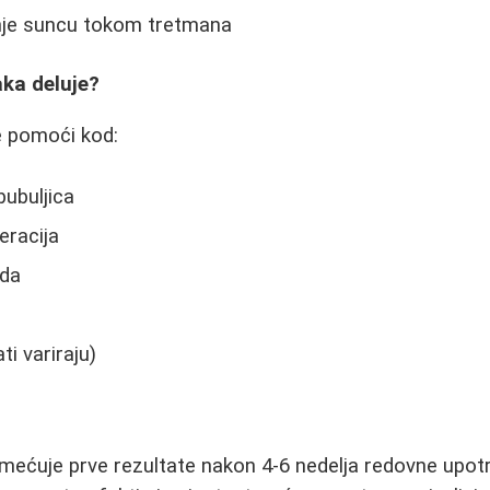
anje suncu tokom tretmana
aka deluje?
 pomoći kod:
bubuljica
eracija
eda
ati variraju)
imećuje prve rezultate nakon 4-6 nedelja redovne upot