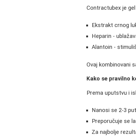
Contractubex je gel 
Ekstrakt crnog luk
Heparin - ublažava
Alantoin - stimuli
Ovaj kombinovani sa
Kako se pravilno k
Prema uputstvu i is
Nanosi se 2-3 pu
Preporučuje se l
Za najbolje rezul