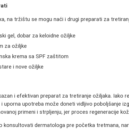
rati
 na tržištu se mogu naći i drugi preparati za tretiranj
ski gel, dobar za keloidne ožiljke
 za ožiljke
konska krema sa SPF zaštitom
stare i nove ožiljke
zan i efektivan preparat za tretiranje ožiljaka. Iako r
i uporna upotreba može doneti vidljivo poboljšanje izgl
novanoj primeni i strpljenju, jer proces regeneracije ko
vo konsultovati dermatologa pre početka tretmana, na