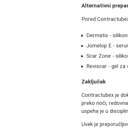
Alternativni prepa
Pored Contractubexa,
Dermatix - silikon
Jomelop E - serum
Scar Zone - sili
Reviscar - gel za 
Zaključak
Contractubex je doka
preko noći, redovna 
uspeha je u discipli
Uvek je preporučlji