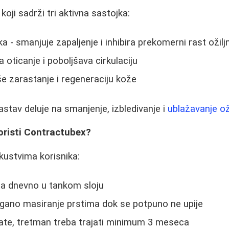
koji sadrži tri aktivna sastojka:
a - smanjuje zapaljenje i inhibira prekomerni rast ožilj
 oticanje i poboljšava cirkulaciju
še zarastanje i regeneraciju kože
stav deluje na smanjenje, izbledivanje i
ublažavanje ož
oristi Contractubex?
kustvima korisnika:
ta dnevno u tankom sloju
agano masiranje prstima dok se potpuno ne upije
tate, tretman treba trajati minimum 3 meseca