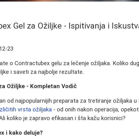
x Gel za Ožiljke - Ispitivanja i Iskust
12-23
ate o Contractubex gelu za lečenje ožiljaka. Koliko dug
iljke i saveti za najbolje rezultate.
za Ožiljke - Kompletan Vodič
n od najpopularnijih preparata za tretiranje ožiljaka u S
zličitih vrsta ožiljaka
- od onih nakon operacija, opekot
li koliko je zapravo efikasan i šta kažu korisnici?
x i kako deluje?