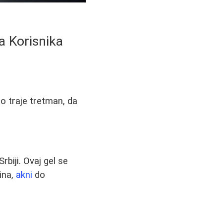
va Korisnika
o traje tretman, da
rbiji. Ovaj gel se
ina,
akni
do