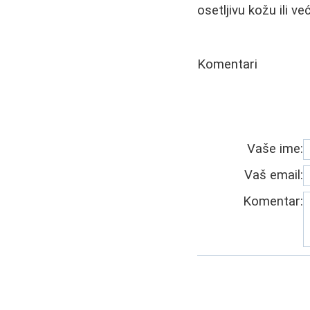
osetljivu kožu ili ve
Komentari
Vaše ime:
Vaš email:
Komentar: