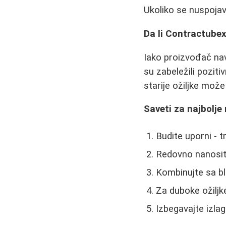
Ukoliko se nuspojav
Da li Contractubex
Iako proizvođač navo
su zabeležili pozitiv
starije ožiljke mož
Saveti za najbolje
Budite uporni -
Redovno nanositi
Kombinujte sa bl
Za duboke ožiljk
Izbegavajte izl