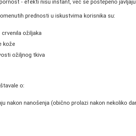
pornost - efekti nisu instant, već se postepeno javljaju
omenutih prednosti u iskustvima korisnika su:
 crvenila ožiljaka
e kože
osti ožiljnog tkiva
štavale o:
ju nakon nanošenja (obično prolazi nakon nekoliko da