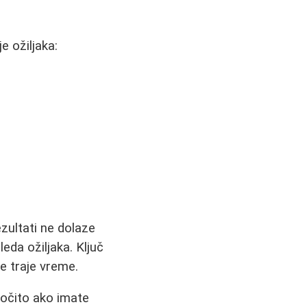
e ožiljaka:
ezultati ne dolaze
eda ožiljaka. Ključ
že traje vreme.
ročito ako imate