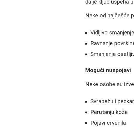
da je ključ uspeha u
Neke od najčešće p
Vidljivo smanjenje
Ravnanje površin
Smanjenje osetljiv
Mogući nuspojavi
Neke osobe su izve
Svrabežu i peckan
Perutanju kože
Pojavi crvenila