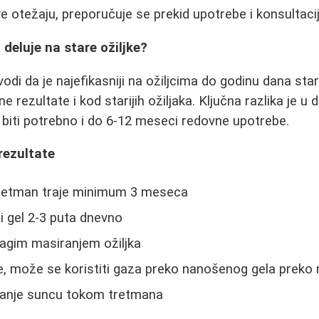
e otežaju, preporučuje se prekid upotrebe i konsultaci
 deluje na stare ožiljke?
di da je najefikasniji na ožiljcima do godinu dana star
ne rezultate i kod starijih ožiljaka. Ključna razlika je u
e biti potrebno i do 6-12 meseci redovne upotrebe.
 rezultate
 tretman traje minimum 3 meseca
 gel 2-3 puta dnevno
agim masiranjem ožiljka
e, može se koristiti gaza preko nanošenog gela preko 
aganje suncu tokom tretmana