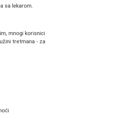
ja sa lekarom.
im, mnogi korisnici
 dužini tretmana - za
noći