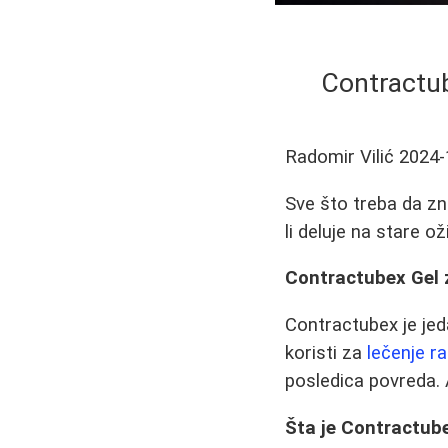
Contractube
Radomir Vilić
2024-
Sve što treba da zn
li deluje na stare ož
Contractubex Gel 
Contractubex je jeda
koristi za
lečenje ra
posledica povreda. A
Šta je Contractube