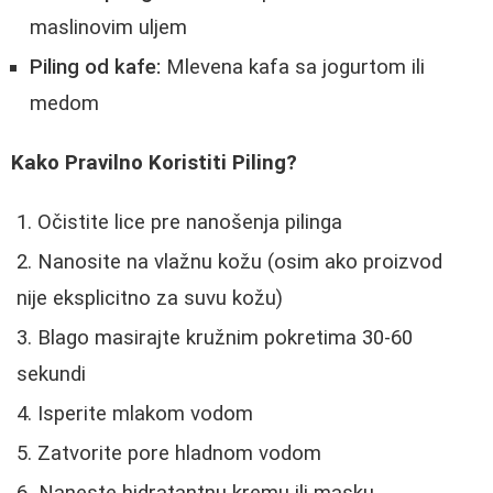
maslinovim uljem
Piling od kafe:
Mlevena kafa sa jogurtom ili
medom
Kako Pravilno Koristiti Piling?
Očistite lice pre nanošenja pilinga
Nanosite na vlažnu kožu (osim ako proizvod
nije eksplicitno za suvu kožu)
Blago masirajte kružnim pokretima 30-60
sekundi
Isperite mlakom vodom
Zatvorite pore hladnom vodom
Naneste hidratantnu kremu ili masku