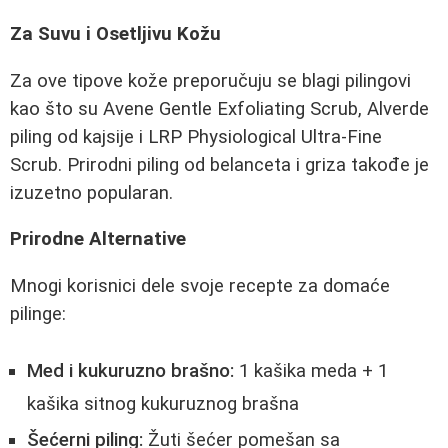
Za Suvu i Osetljivu Kožu
Za ove tipove kože preporučuju se blagi pilingovi
kao što su Avene Gentle Exfoliating Scrub, Alverde
piling od kajsije i LRP Physiological Ultra-Fine
Scrub. Prirodni piling od belanceta i griza takođe je
izuzetno popularan.
Prirodne Alternative
Mnogi korisnici dele svoje recepte za domaće
pilinge:
Med i kukuruzno brašno:
1 kašika meda + 1
kašika sitnog kukuruznog brašna
Šećerni piling:
Žuti šećer pomešan sa