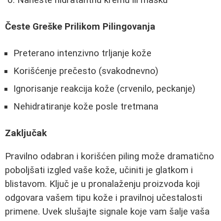
Česte Greške Prilikom Pilingovanja
Preterano intenzivno trljanje kože
Korišćenje prečesto (svakodnevno)
Ignorisanje reakcija kože (crvenilo, peckanje)
Nehidratiranje kože posle tretmana
Zaključak
Pravilno odabran i korišćen piling može dramatično
poboljšati izgled vaše kože, učiniti je glatkom i
blistavom. Ključ je u pronalaženju proizvoda koji
odgovara vašem tipu kože i pravilnoj učestalosti
primene. Uvek slušajte signale koje vam šalje vaša