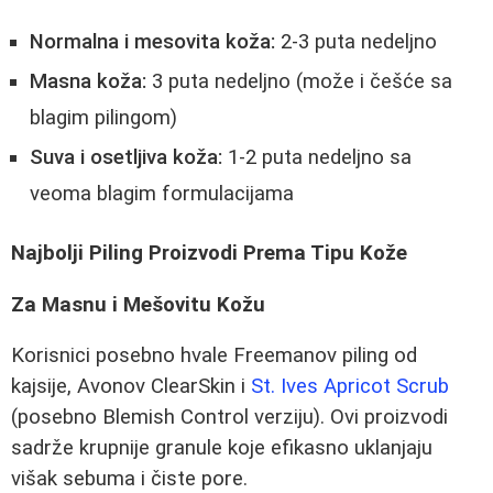
Normalna i mesovita koža:
2-3 puta nedeljno
Masna koža:
3 puta nedeljno (može i češće sa
blagim pilingom)
Suva i osetljiva koža:
1-2 puta nedeljno sa
veoma blagim formulacijama
Najbolji Piling Proizvodi Prema Tipu Kože
Za Masnu i Mešovitu Kožu
Korisnici posebno hvale Freemanov piling od
kajsije, Avonov ClearSkin i
St. Ives Apricot Scrub
(posebno Blemish Control verziju). Ovi proizvodi
sadrže krupnije granule koje efikasno uklanjaju
višak sebuma i čiste pore.