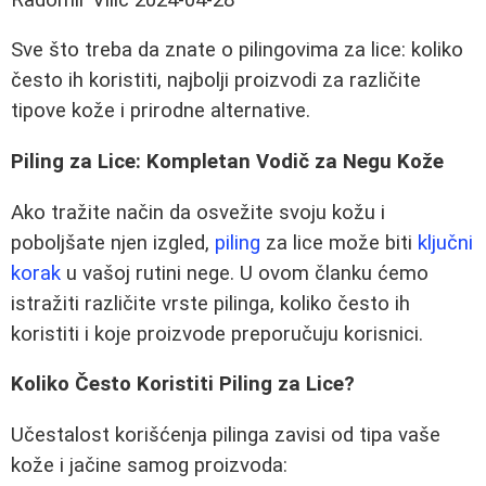
Sve što treba da znate o pilingovima za lice: koliko
često ih koristiti, najbolji proizvodi za različite
tipove kože i prirodne alternative.
Piling za Lice: Kompletan Vodič za Negu Kože
Ako tražite način da osvežite svoju kožu i
poboljšate njen izgled,
piling
za lice može biti
ključni
korak
u vašoj rutini nege. U ovom članku ćemo
istražiti različite vrste pilinga, koliko često ih
koristiti i koje proizvode preporučuju korisnici.
Koliko Često Koristiti Piling za Lice?
Učestalost korišćenja pilinga zavisi od tipa vaše
kože i jačine samog proizvoda: