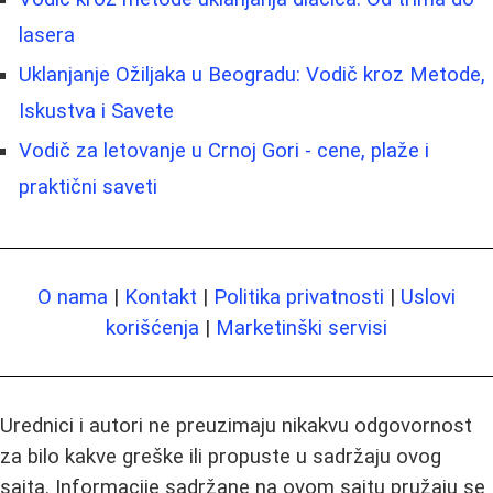
lasera
Uklanjanje Ožiljaka u Beogradu: Vodič kroz Metode,
Iskustva i Savete
Vodič za letovanje u Crnoj Gori - cene, plaže i
praktični saveti
O nama
|
Kontakt
|
Politika privatnosti
|
Uslovi
korišćenja
|
Marketinški servisi
Urednici i autori ne preuzimaju nikakvu odgovornost
za bilo kakve greške ili propuste u sadržaju ovog
sajta. Informacije sadržane na ovom sajtu pružaju se