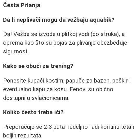
Česta Pitanja
Da li neplivači mogu da vežbaju aquabik?
Da! Vežbe se izvode u plitkoj vodi (do struka), a
oprema kao što su pojas za plivanje obezbeđuje
sigurnost.
Kako se obući za trening?
Ponesite kupaći kostim, papuče za bazen, peškir i
eventualno kapu za kosu. Fenovi su obično
dostupni u svlačionicama.
Koliko često treba ići?
Preporučuje se 2-3 puta nedeljno radi kontinuiteta i
boljih rezultata.