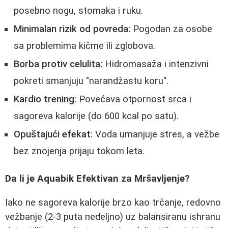
posebno nogu, stomaka i ruku.
Minimalan rizik od povreda:
Pogodan za osobe
sa problemima kičme ili zglobova.
Borba protiv celulita:
Hidromasaža i intenzivni
pokreti smanjuju "narandžastu koru".
Kardio trening:
Povećava otpornost srca i
sagoreva kalorije (do 600 kcal po satu).
Opuštajući efekat:
Voda umanjuje stres, a vežbe
bez znojenja prijaju tokom leta.
Da li je Aquabik Efektivan za Mršavljenje?
Iako ne sagoreva kalorije brzo kao trčanje, redovno
vežbanje (2-3 puta nedeljno) uz balansiranu ishranu