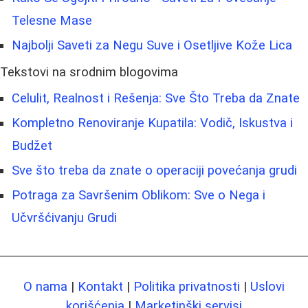
Telesne Mase
Najbolji Saveti za Negu Suve i Osetljive Kože Lica
Tekstovi na srodnim blogovima
Celulit, Realnost i Rešenja: Sve Što Treba da Znate
Kompletno Renoviranje Kupatila: Vodič, Iskustva i
Budžet
Sve što treba da znate o operaciji povećanja grudi
Potraga za Savršenim Oblikom: Sve o Nega i
Učvršćivanju Grudi
O nama
|
Kontakt
|
Politika privatnosti
|
Uslovi
korišćenja
|
Marketinški servisi