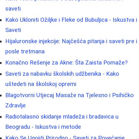
saveti
Kako Ukloniti Ožiljke i Fleke od Bubuljica - Iskustva i
Saveti
Hijaluronske injekcije: Najčešća pitanja i saveti pre i
posle tretmana
Konačno Rešenje za Akne: Šta Zaista Pomaže?
Saveti za nabavku školskih udžbenika - Kako
uštedeti na školskoj opremi
Blagotvorni Utjecaj Masaže na Tjelesno i Psihičko
Zdravlje
Radiotalasno skidanje mladeža i bradavica u
Beogradu - Iskustva i metode
Kako Se Ugojiti Prirodno - Saveti za Povećanje