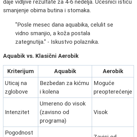
daje vidljive rezultate za 4-6 nedelja. Učesnici ističu
smanjenje obima butina i stomaka.
"Posle mesec dana aquabika, celulit se
vidno smanjio, a koža postala
zategnutija." - Iskustvo polaznika.
Aquabik vs. Klasični Aerobik
Kriterijum
Aquabik
Aerobik
Uticaj na
Bezbedan za kićmu
Moguće
zglobove
i kolena
preopterećenje
Umereno do visok
Intenzitet
(zavisno od
Visok
programa)
Pogodnost
Zavisi od