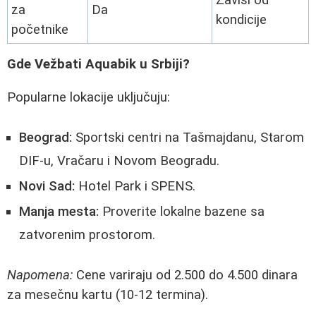
za
Da
kondicije
početnike
Gde Vežbati Aquabik u Srbiji?
Popularne lokacije uključuju:
Beograd:
Sportski centri na Tašmajdanu, Starom
DIF-u, Vračaru i Novom Beogradu.
Novi Sad:
Hotel Park i SPENS.
Manja mesta:
Proverite lokalne bazene sa
zatvorenim prostorom.
Napomena:
Cene variraju od 2.500 do 4.500 dinara
za mesečnu kartu (10-12 termina).