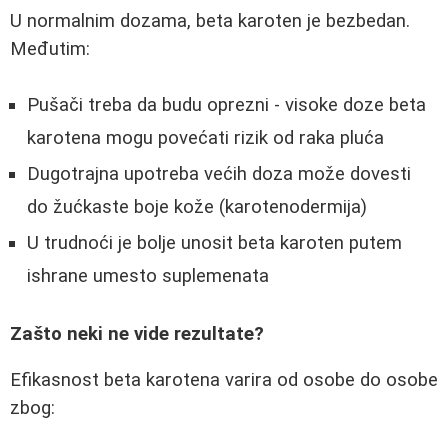
U normalnim dozama, beta karoten je bezbedan.
Međutim:
Pušači treba da budu oprezni - visoke doze beta
karotena mogu povećati rizik od raka pluća
Dugotrajna upotreba većih doza može dovesti
do žućkaste boje kože (karotenodermija)
U trudnoći je bolje unosit beta karoten putem
ishrane umesto suplemenata
Zašto neki ne vide rezultate?
Efikasnost beta karotena varira od osobe do osobe
zbog: