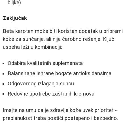
biljke)
Zaključak
Beta karoten može biti koristan dodatak u pripremi
kože za sunčanje, ali nije čarobno rešenje. Ključ
uspeha leži u kombinaciji:
Odabira kvalitetnih suplemenata
Balansirane ishrane bogate antioksidansima
Odgovornog izlaganja suncu
Redovne upotrebe zaštitnih kremova
Imajte na umu da je zdravlje kože uvek prioritet -
preplanulost treba postići postepeno i bezbedno.