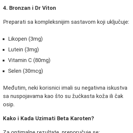
4. Bronzan i Dr Viton
Preparati sa kompleksnijim sastavom koji uključuje:
Likopen (3mg)
Lutein (3mg)
Vitamin C (80mg)
Selen (30mcg)
Međutim, neki korisnici imali su negativna iskustva
sa nuspojavama kao što su žućkasta koža ili čak
osip.
Kako i Kada Uzimati Beta Karoten?
Za optimalne rezultate, preporučuje se: