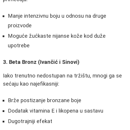
Manje intenzivnu boju u odnosu na druge
proizvode
Moguće žućkaste nijanse kože kod duže
upotrebe
3. Beta Bronz (Ivančić i Sinovi)
Iako trenutno nedostupan na tržištu, mnogi ga se
sećaju kao najefikasniji:
Brže postizanje bronzane boje
Dodatak vitamina E i likopena u sastavu
Dugotrajniji efekat