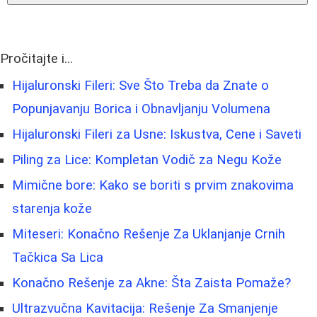
Pročitajte i...
Hijaluronski Fileri: Sve Što Treba da Znate o
Popunjavanju Borica i Obnavljanju Volumena
Hijaluronski Fileri za Usne: Iskustva, Cene i Saveti
Piling za Lice: Kompletan Vodič za Negu Kože
Mimične bore: Kako se boriti s prvim znakovima
starenja kože
Miteseri: Konačno Rešenje Za Uklanjanje Crnih
Tačkica Sa Lica
Konačno Rešenje za Akne: Šta Zaista Pomaže?
Ultrazvučna Kavitacija: Rešenje Za Smanjenje