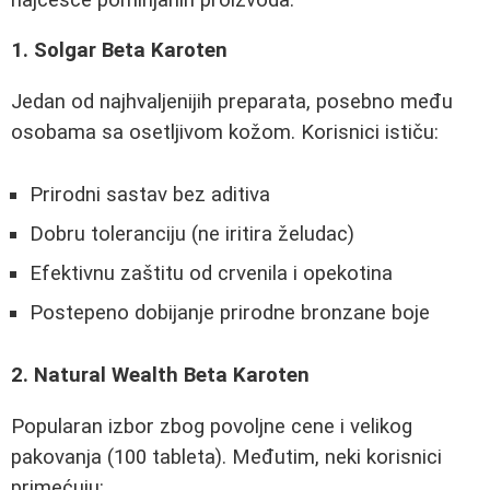
1. Solgar Beta Karoten
Jedan od najhvaljenijih preparata, posebno među
osobama sa osetljivom kožom. Korisnici ističu:
Prirodni sastav bez aditiva
Dobru toleranciju (ne iritira želudac)
Efektivnu zaštitu od crvenila i opekotina
Postepeno dobijanje prirodne bronzane boje
2. Natural Wealth Beta Karoten
Popularan izbor zbog povoljne cene i velikog
pakovanja (100 tableta). Međutim, neki korisnici
primećuju: