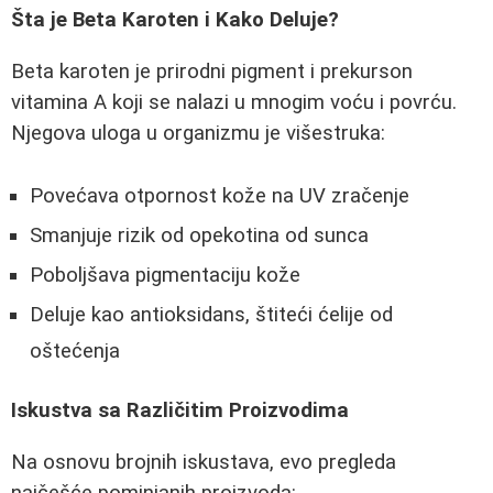
Šta je Beta Karoten i Kako Deluje?
Beta karoten je prirodni pigment i prekurson
vitamina A koji se nalazi u mnogim voću i povrću.
Njegova uloga u organizmu je višestruka:
Povećava otpornost kože na UV zračenje
Smanjuje rizik od opekotina od sunca
Poboljšava pigmentaciju kože
Deluje kao antioksidans, štiteći ćelije od
oštećenja
Iskustva sa Različitim Proizvodima
Na osnovu brojnih iskustava, evo pregleda
najčešće pominjanih proizvoda: