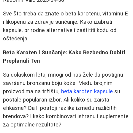
Sve što treba da znate o beta karotenu, vitaminu E
i likopenu za zdravije sunčanje. Kako izabrati
kapsule, prirodne alternative i zaštititi kožu od
oštećenja.
Beta Karoten i Sunčanje: Kako Bezbedno Dobiti
Preplanuli Ten
Sa dolaskom leta, mnogi od nas žele da postignu
savršenu bronzanu boju kože. Među brojnim
proizvodima na tržištu,
beta karoten kapsule
su
postale popularan izbor. Ali koliko su zaista
efikasne? Da li postoji razlika između različitih
brendova? I kako kombinovati ishranu i suplemente
za optimalne rezultate?