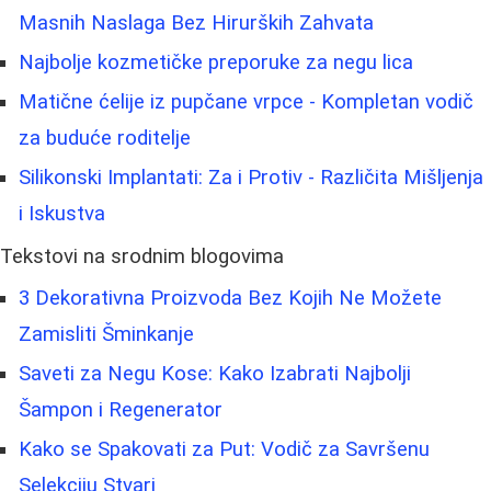
Masnih Naslaga Bez Hirurških Zahvata
Najbolje kozmetičke preporuke za negu lica
Matične ćelije iz pupčane vrpce - Kompletan vodič
za buduće roditelje
Silikonski Implantati: Za i Protiv - Različita Mišljenja
i Iskustva
Tekstovi na srodnim blogovima
3 Dekorativna Proizvoda Bez Kojih Ne Možete
Zamisliti Šminkanje
Saveti za Negu Kose: Kako Izabrati Najbolji
Šampon i Regenerator
Kako se Spakovati za Put: Vodič za Savršenu
Selekciju Stvari