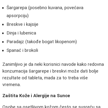
Šargarepa (posebno kuvana, povećava
apsorpciju)
Breskve i kajsije
Dinja i lubenica
Paradajz (takođe bogat likopenom)
Spanać i brokoli
Zanimljivo je da neki korisnici navode kako redovna
konzumacija šargarepe i breskvi može dati bolje
rezultate od tableta, mada za to treba više
vremena.
Zaštita Kože i Alergije na Sunce
Osobe sa osetljivom kožom često se susreću sa