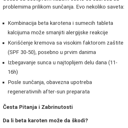
problemima prilikom sunčanja. Evo nekoliko saveta:
Kombinacija beta karotena i sumecih tableta
kalcijuma može smanjiti alergijske reakcije
Korišćenje kremova sa visokim faktorom zaštite
(SPF 30-50), posebno u prvim danima
Izbegavanje sunca u najtoplijem delu dana (11-
16h)
Posle sunčanja, obavezna upotreba
regenerativnih after-sun preparata
Česta Pitanja i Zabrinutosti
Da li beta karoten može da škodi?