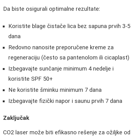
Da biste osigurali optimalne rezultate:
Koristite blage čistače lica bez sapuna prvih 3-5
dana
Redovno nanosite preporučene kreme za
regeneraciju (često sa pantenolom ili cicaplast)
Izbegavajte sunčanje minimum 4 nedelje i
koristite SPF 50+
Ne koristite šminku minimum 7 dana
Izbegavajte fizički napor i saunu prvih 7 dana
Zaključak
CO2 laser može biti efikasno rešenje za ožiljke od