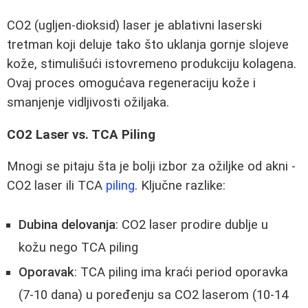
CO2 (ugljen-dioksid) laser je ablativni laserski
tretman koji deluje tako što uklanja gornje slojeve
kože, stimulišući istovremeno produkciju kolagena.
Ovaj proces omogućava regeneraciju kože i
smanjenje vidljivosti ožiljaka.
CO2 Laser vs. TCA Piling
Mnogi se pitaju šta je bolji izbor za ožiljke od akni -
CO2 laser ili TCA
piling
. Ključne razlike:
Dubina delovanja
: CO2 laser prodire dublje u
kožu nego TCA piling
Oporavak
: TCA piling ima kraći period oporavka
(7-10 dana) u poređenju sa CO2 laserom (10-14