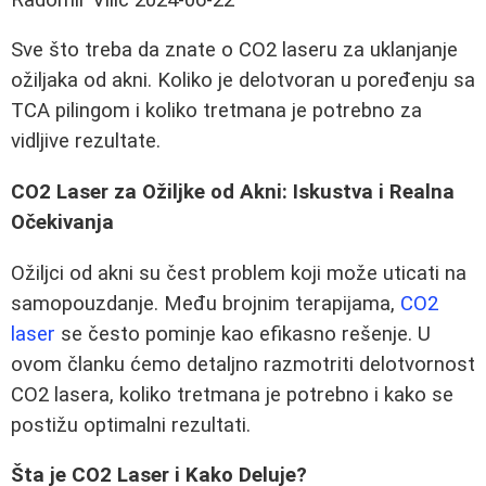
Sve što treba da znate o CO2 laseru za uklanjanje
ožiljaka od akni. Koliko je delotvoran u poređenju sa
TCA pilingom i koliko tretmana je potrebno za
vidljive rezultate.
CO2 Laser za Ožiljke od Akni: Iskustva i Realna
Očekivanja
Ožiljci od akni su čest problem koji može uticati na
samopouzdanje. Među brojnim terapijama,
CO2
laser
se često pominje kao efikasno rešenje. U
ovom članku ćemo detaljno razmotriti delotvornost
CO2 lasera, koliko tretmana je potrebno i kako se
postižu optimalni rezultati.
Šta je CO2 Laser i Kako Deluje?