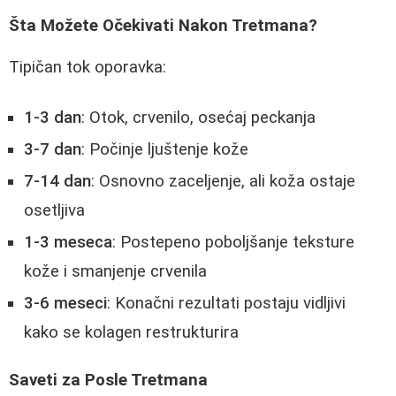
Šta Možete Očekivati Nakon Tretmana?
Tipičan tok oporavka:
1-3 dan
: Otok, crvenilo, osećaj peckanja
3-7 dan
: Počinje ljuštenje kože
7-14 dan
: Osnovno zaceljenje, ali koža ostaje
osetljiva
1-3 meseca
: Postepeno poboljšanje teksture
kože i smanjenje crvenila
3-6 meseci
: Konačni rezultati postaju vidljivi
kako se kolagen restrukturira
Saveti za Posle Tretmana