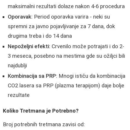
maksimalni rezultati dolaze nakon 4-6 procedura
Oporavak
: Period oporavka varira - neki su
spremni za javno pojavljivanje za 7 dana, dok
drugima treba i do 14 dana
Nepoželjni efekti
: Crvenilo može potrajati i do 2-
3 meseca, posebno na mestima gde su ožiljci bili
najdublji
Kombinacija sa PRP
: Mnogi ističu da kombinacija
CO2 lasera sa PRP (plazma terapijom) daje bolje
rezultate
Koliko Tretmana je Potrebno?
Broj potrebnih tretmana zavisi od: