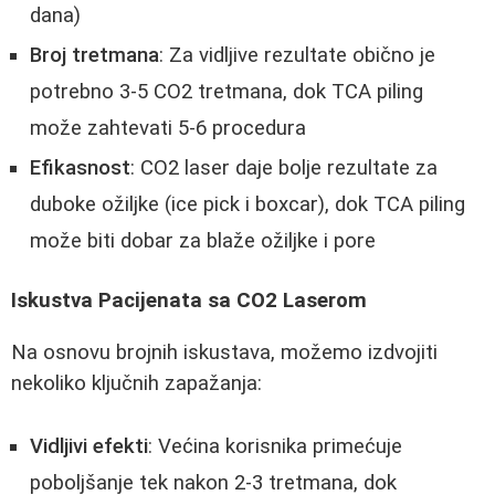
dana)
Broj tretmana
: Za vidljive rezultate obično je
potrebno 3-5 CO2 tretmana, dok TCA piling
može zahtevati 5-6 procedura
Efikasnost
: CO2 laser daje bolje rezultate za
duboke ožiljke (ice pick i boxcar), dok TCA piling
može biti dobar za blaže ožiljke i pore
Iskustva Pacijenata sa CO2 Laserom
Na osnovu brojnih iskustava, možemo izdvojiti
nekoliko ključnih zapažanja:
Vidljivi efekti
: Većina korisnika primećuje
poboljšanje tek nakon 2-3 tretmana, dok