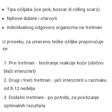
Tipa ožiljaka (ice pick, boxcar ili rolling scars)
Njihove dubine i starosti
Individualnog odgovora organizma na tretman
U proseku, za umereno teške ožiljke preporučuje
se:
Prvi tretman - testiranje reakcije kože (obično
blaži intenzitet)
Drugi i treći tretman - jači intenziteti u razmaku
od 8-12 nedelja
Dodatni tretmani - po potrebi, za postizanje
optimalnih rezultata