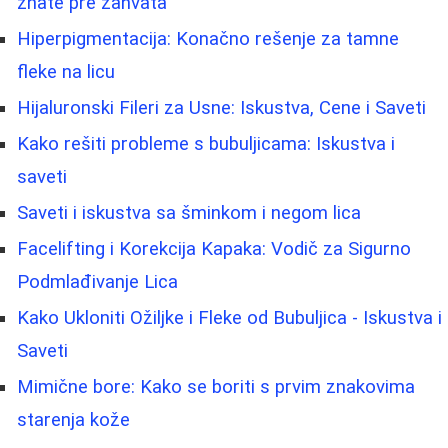
znate pre zahvata
Hiperpigmentacija: Konačno rešenje za tamne
fleke na licu
Hijaluronski Fileri za Usne: Iskustva, Cene i Saveti
Kako rešiti probleme s bubuljicama: Iskustva i
saveti
Saveti i iskustva sa šminkom i negom lica
Facelifting i Korekcija Kapaka: Vodič za Sigurno
Podmlađivanje Lica
Kako Ukloniti Ožiljke i Fleke od Bubuljica - Iskustva i
Saveti
Mimične bore: Kako se boriti s prvim znakovima
starenja kože