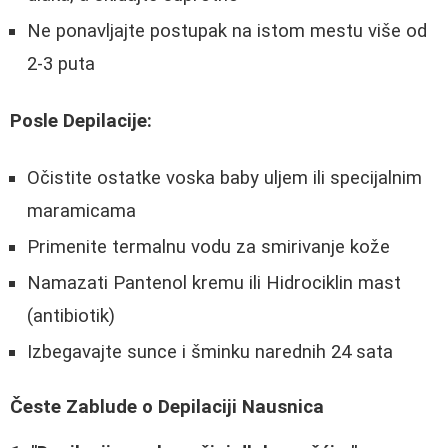
Ne ponavljajte postupak na istom mestu više od
2-3 puta
Posle Depilacije:
Očistite ostatke voska baby uljem ili specijalnim
maramicama
Primenite termalnu vodu za smirivanje kože
Namazati Pantenol kremu ili Hidrociklin mast
(antibiotik)
Izbegavajte sunce i šminku narednih 24 sata
Česte Zablude o Depilaciji Nausnica