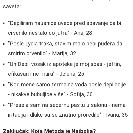
saveta:
"Depiliram nausnice uveče pred spavanje da bi
crvenilo nestalo do jutra" - Ana, 28
"Posle Lycia traka, stavim malo bebi pudera da
smirim crvenilo" - Marija, 32
"UniDepil vosak iz apoteke je moj spas - jeftin,
efikasan i ne iritira" - Jelena, 25
"Kod mene samo termalna voda posle depilacije
- nikakve bubuljice više" - Sofija, 30
"Presela sam na šećernu pastu u salonu - nema
iritacija i dlake su se znatno proredile" - Ivana, 35
Zaključak: Koja Metoda je Najbolja?