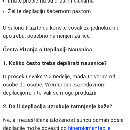
Imate problema sa uraslim dlakama
Želite depilaciju šećernom pastom
U salonu tražite da koriste vosak za jednokratnu
upotrebu, posebno namenjen za lice.
Česta Pitanja o Depilaciji Nausnica
1. Koliko često treba depilirati nausnice?
U proseku svake 2-3 nedelje, mada to varira od
osobe do osobe. Vremenom, sa redovnom
depilacijom, intervali se mogu produžiti.
2. Da li depilacija uzrokuje tamnjenje kože?
Ne, ali nezaštićena izloženost suncu odmah posle
depilacije može dovesti do
hiperpigmentacije
.