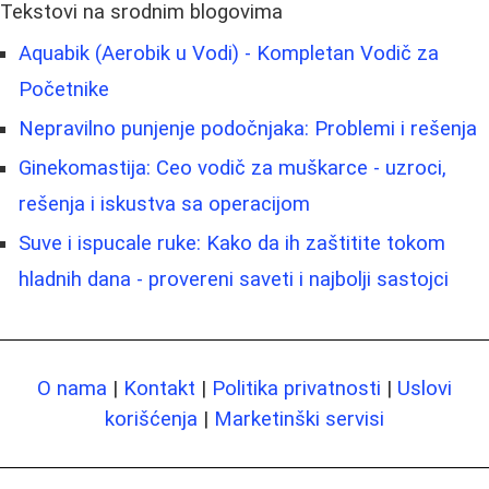
Tekstovi na srodnim blogovima
Aquabik (Aerobik u Vodi) - Kompletan Vodič za
Početnike
Nepravilno punjenje podočnjaka: Problemi i rešenja
Ginekomastija: Ceo vodič za muškarce - uzroci,
rešenja i iskustva sa operacijom
Suve i ispucale ruke: Kako da ih zaštitite tokom
hladnih dana - provereni saveti i najbolji sastojci
O nama
|
Kontakt
|
Politika privatnosti
|
Uslovi
korišćenja
|
Marketinški servisi