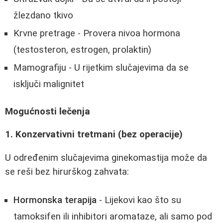
žlezdano tkivo
Krvne pretrage - Provera nivoa hormona
(testosteron, estrogen, prolaktin)
Mamografiju - U rijetkim slučajevima da se
isključi malignitet
Mogućnosti lečenja
1. Konzervativni tretmani (bez operacije)
U određenim slučajevima ginekomastija može da
se reši bez hirurškog zahvata:
Hormonska terapija
- Lijekovi kao što su
tamoksifen ili inhibitori aromataze, ali samo pod