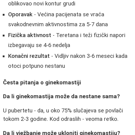
oblikovao novi kontur grudi
Oporavak
- Većina pacijenata se vraća
svakodnevnim aktivnostima za 5-7 dana
Fizička aktivnost
- Teretana i teži fizički napori
izbegavaju se 4-6 nedelja
Konačni rezultat
- Vidljiv nakon 3-6 meseci kada
otoci potpuno nestanu
Česta pitanja o ginekomastiji
Da li ginekomastija može da nestane sama?
U pubertetu - da, u oko 75% slučajeva se povlači
tokom 2-3 godine. Kod odraslih - veoma retko.
Da li vježbanje može ukloniti ginekomastiju?