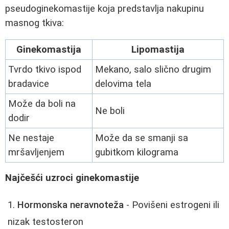
pseudoginekomastije koja predstavlja nakupinu
masnog tkiva:
Ginekomastija
Lipomastija
Tvrdo tkivo ispod
Mekano, salo slično drugim
bradavice
delovima tela
Može da boli na
Ne boli
dodir
Ne nestaje
Može da se smanji sa
mršavljenjem
gubitkom kilograma
Najčešći uzroci ginekomastije
Hormonska neravnoteža
- Povišeni estrogeni ili
nizak testosteron