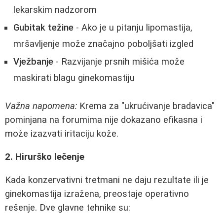
lekarskim nadzorom
Gubitak težine
- Ako je u pitanju lipomastija,
mršavljenje može značajno poboljšati izgled
Vježbanje
- Razvijanje prsnih mišića može
maskirati blagu ginekomastiju
Važna napomena:
Krema za "ukrućivanje bradavica"
pominjana na forumima nije dokazano efikasna i
može izazvati iritaciju kože.
2. Hirurško lečenje
Kada konzervativni tretmani ne daju rezultate ili je
ginekomastija izražena, preostaje operativno
rešenje. Dve glavne tehnike su: