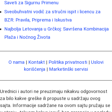
Saveti za Sigurnu Primenu
Sveobuhvatni vodič za stručni ispit i licencu za
BZR: Pravila, Priprema i Iskustva
Najbolja Letovanja u Grčkoj: Savršena Kombinacija
Plaža i Noćnog Života
O nama
|
Kontakt
|
Politika privatnosti
|
Uslovi
korišćenja
|
Marketinški servisi
Urednici i autori ne preuzimaju nikakvu odgovornost
za bilo kakve greške ili propuste u sadržaju ovog
sajta. Informacije sadržane na ovom sajtu pružaju se