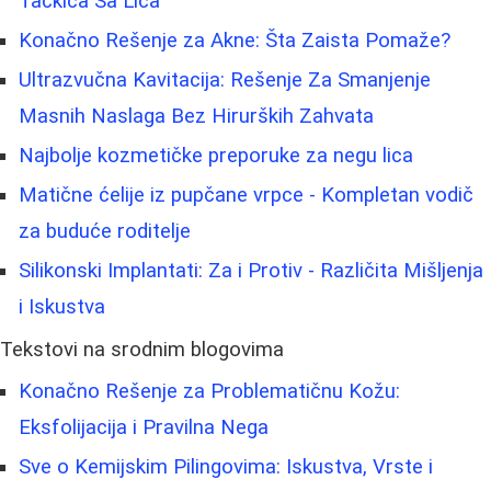
Tačkica Sa Lica
Konačno Rešenje za Akne: Šta Zaista Pomaže?
Ultrazvučna Kavitacija: Rešenje Za Smanjenje
Masnih Naslaga Bez Hirurških Zahvata
Najbolje kozmetičke preporuke za negu lica
Matične ćelije iz pupčane vrpce - Kompletan vodič
za buduće roditelje
Silikonski Implantati: Za i Protiv - Različita Mišljenja
i Iskustva
Tekstovi na srodnim blogovima
Konačno Rešenje za Problematičnu Kožu:
Eksfolijacija i Pravilna Nega
Sve o Kemijskim Pilingovima: Iskustva, Vrste i