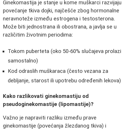
Ginekomastija je stanje u kome muškarci razvijaju
povećanje tkiva dojki, najčešće zbog hormonalne
neravnoteže između estrogena i testosterona.
Može biti jednostrana ili obostrana, a javlja se u
različitim životnim periodima:
Tokom puberteta (oko 50-60% slučajeva prolazi
samostalno)
Kod odraslih muškaraca (često vezana za
debljanje, starost ili upotrebu određenih lekova)
Kako razlikovati ginekomastiju od
pseudoginekomastije (lipomastije)?
Važno je napraviti razliku između prave
ginekomastije (povećanja žlezdanog tkiva) i