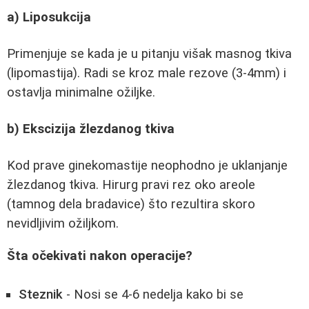
a) Liposukcija
Primenjuje se kada je u pitanju višak masnog tkiva
(lipomastija). Radi se kroz male rezove (3-4mm) i
ostavlja minimalne ožiljke.
b) Ekscizija žlezdanog tkiva
Kod prave ginekomastije neophodno je uklanjanje
žlezdanog tkiva. Hirurg pravi rez oko areole
(tamnog dela bradavice) što rezultira skoro
nevidljivim ožiljkom.
Šta očekivati nakon operacije?
Steznik
- Nosi se 4-6 nedelja kako bi se