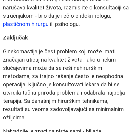
narušava kvalitet života, razmislite o konsultaciji sa
stručnjakom - bilo da je reč o endokrinologu,
plastičnom hirurgu
ili psihologu.
Zaključak
Ginekomastija je čest problem koji može imati
značajan uticaj na kvalitet života. Iako u nekim
slučajevima može da se reši nehirurškim
metodama, za trajno rešenje često je neophodna
operacija. Ključno je konsultovati lekara da bi se
utvrdila tačna priroda problema i odabrala najbolja
terapija. Sa današnjim hirurškim tehnikama,
rezultati su veoma zadovoljavajući sa minimalnim
ožiljcima.
Najvažnije je znati da niste sami - hiljade