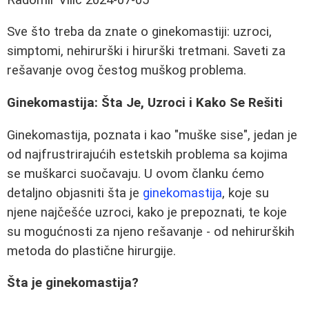
Sve što treba da znate o ginekomastiji: uzroci,
simptomi, nehirurški i hirurški tretmani. Saveti za
rešavanje ovog čestog muškog problema.
Ginekomastija: Šta Je, Uzroci i Kako Se Rešiti
Ginekomastija, poznata i kao "muške sise", jedan je
od najfrustrirajućih estetskih problema sa kojima
se muškarci suočavaju. U ovom članku ćemo
detaljno objasniti šta je
ginekomastija
, koje su
njene najčešće uzroci, kako je prepoznati, te koje
su mogućnosti za njeno rešavanje - od nehirurških
metoda do plastične hirurgije.
Šta je ginekomastija?