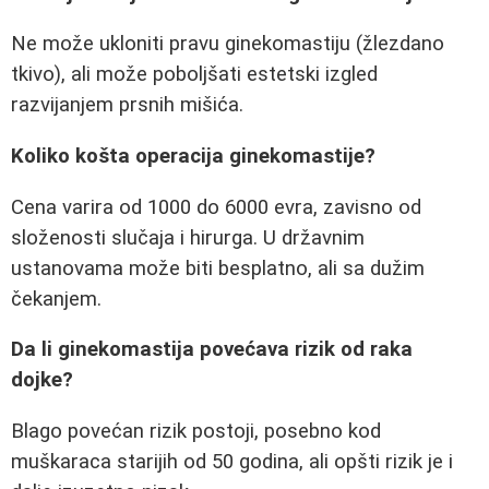
Ne može ukloniti pravu ginekomastiju (žlezdano
tkivo), ali može poboljšati estetski izgled
razvijanjem prsnih mišića.
Koliko košta operacija ginekomastije?
Cena varira od 1000 do 6000 evra, zavisno od
složenosti slučaja i hirurga. U državnim
ustanovama može biti besplatno, ali sa dužim
čekanjem.
Da li ginekomastija povećava rizik od raka
dojke?
Blago povećan rizik postoji, posebno kod
muškaraca starijih od 50 godina, ali opšti rizik je i