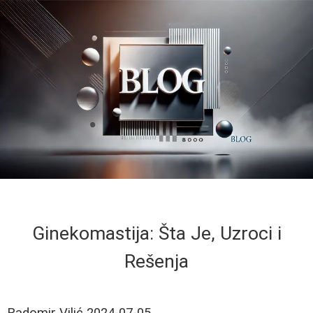
Ginekomastija: Šta Je, Uzroci i
Rešenja
Radomir Vilić
2024-07-05