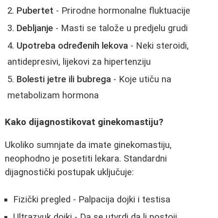
Pubertet
- Prirodne hormonalne fluktuacije
Debljanje
- Masti se talože u predjelu grudi
Upotreba određenih lekova
- Neki steroidi,
antidepresivi, lijekovi za hipertenziju
Bolesti jetre ili bubrega
- Koje utiču na
metabolizam hormona
Kako dijagnostikovat ginekomastiju?
Ukoliko sumnjate da imate ginekomastiju,
neophodno je posetiti lekara. Standardni
dijagnostički postupak uključuje:
Fizički pregled - Palpacija dojki i testisa
Ultrazvuk dojki - Da se utvrdi da li postoji