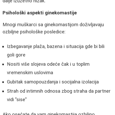
dalje izuzetno nizak.
Psihološki aspekti ginekomastije
Mnogi muškarci sa ginekomastijom doživljavaju
ozbiljne psihološke posledice:
Izbegavanje plaža, bazena i situacija gde bi bili
goli gore
Nositi više slojeva odeće čak i u toplim
vremenskim uslovima
Gubitak samopouzdanja i socijalna izolacija
Strah od intimnih odnosa zbog straha da partner
vidi "sise"
Ako osećate da vam ginekomastija ozbiljno