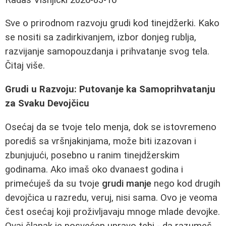
Sve o prirodnom razvoju grudi kod tinejdžerki. Kako
se nositi sa zadirkivanjem, izbor donjeg rublja,
razvijanje samopouzdanja i prihvatanje svog tela.
Čitaj više.
Grudi u Razvoju: Putovanje ka Samoprihvatanju
za Svaku Devojčicu
Osećaj da se tvoje telo menja, dok se istovremeno
porediš sa vršnjakinjama, može biti izazovan i
zbunjujući, posebno u ranim tinejdžerskim
godinama. Ako imaš oko dvanaest godina i
primećuješ da su tvoje
grudi manje
nego kod drugih
devojčica u razredu, veruj, nisi sama. Ovo je veoma
čest osećaj koji proživljavaju mnoge mlade devojke.
Ovaj članak je posvećen upravo tebi - da razumeš