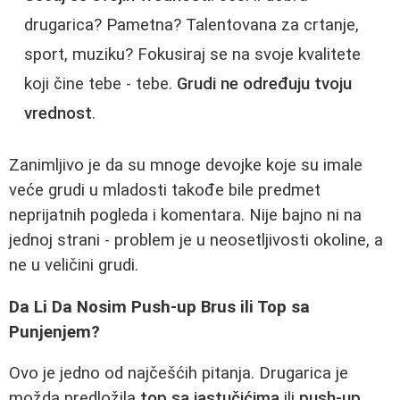
drugarica? Pametna? Talentovana za crtanje,
sport, muziku? Fokusiraj se na svoje kvalitete
koji čine tebe - tebe.
Grudi ne određuju tvoju
vrednost
.
Zanimljivo je da su mnoge devojke koje su imale
veće grudi u mladosti takođe bile predmet
neprijatnih pogleda i komentara. Nije bajno ni na
jednoj strani - problem je u neosetljivosti okoline, a
ne u veličini grudi.
Da Li Da Nosim Push-up Brus ili Top sa
Punjenjem?
Ovo je jedno od najčešćih pitanja. Drugarica je
možda predložila
top sa jastučićima
ili
push-up