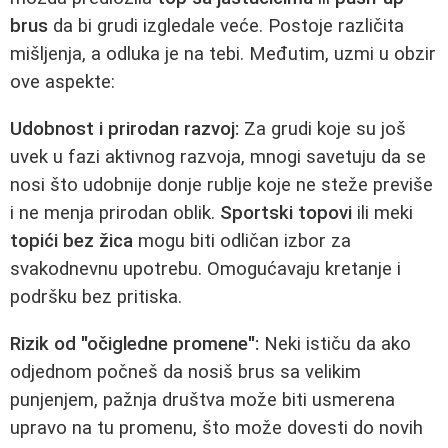
brus
da bi grudi izgledale veće. Postoje različita
mišljenja, a odluka je na tebi. Međutim, uzmi u obzir
ove aspekte:
Udobnost i prirodan razvoj:
Za grudi koje su još
uvek u fazi aktivnog razvoja, mnogi savetuju da se
nosi što udobnije donje rublje koje ne steže previše
i ne menja prirodan oblik.
Sportski topovi
ili meki
topići bez žica
mogu biti odličan izbor za
svakodnevnu upotrebu. Omogućavaju kretanje i
podršku bez pritiska.
Rizik od "očigledne promene":
Neki ističu da ako
odjednom počneš da nosiš brus sa velikim
punjenjem, pažnja društva može biti usmerena
upravo na tu promenu, što može dovesti do novih