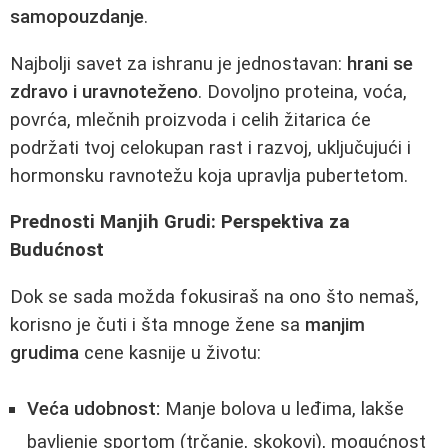
samopouzdanje
.
Najbolji savet za ishranu je jednostavan:
hrani se
zdravo i uravnoteženo
. Dovoljno proteina, voća,
povrća, mlečnih proizvoda i celih žitarica će
podržati tvoj celokupan rast i razvoj, uključujući i
hormonsku ravnotežu koja upravlja pubertetom.
Prednosti Manjih Grudi: Perspektiva za
Budućnost
Dok se sada možda fokusiraš na ono što nemaš,
korisno je čuti i šta mnoge žene sa
manjim
grudima
cene kasnije u životu:
Veća udobnost:
Manje bolova u leđima, lakše
bavljenje sportom (trčanje, skokovi), mogućnost