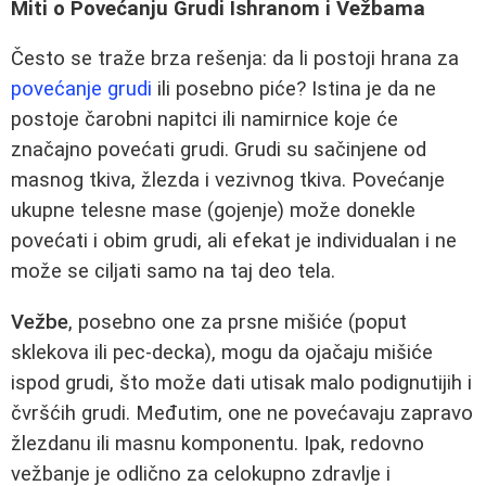
Miti o Povećanju Grudi Ishranom i Vežbama
Često se traže brza rešenja: da li postoji hrana za
povećanje grudi
ili posebno piće? Istina je da ne
postoje čarobni napitci ili namirnice koje će
značajno povećati grudi. Grudi su sačinjene od
masnog tkiva, žlezda i vezivnog tkiva. Povećanje
ukupne telesne mase (gojenje) može donekle
povećati i obim grudi, ali efekat je individualan i ne
može se ciljati samo na taj deo tela.
Vežbe
, posebno one za prsne mišiće (poput
sklekova ili pec-decka), mogu da ojačaju mišiće
ispod grudi, što može dati utisak malo podignutijih i
čvršćih grudi. Međutim, one ne povećavaju zapravo
žlezdanu ili masnu komponentu. Ipak, redovno
vežbanje je odlično za celokupno zdravlje i