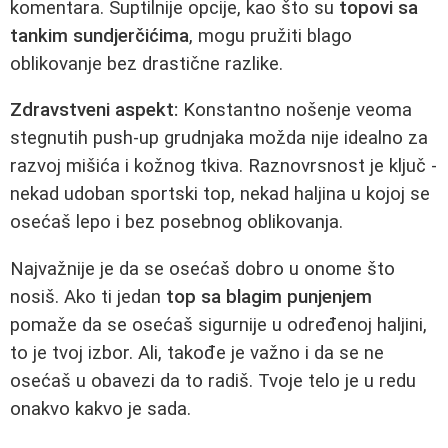
komentara. Suptilnije opcije, kao što su
topovi sa
tankim sundjerčićima
, mogu pružiti blago
oblikovanje bez drastične razlike.
Zdravstveni aspekt:
Konstantno nošenje veoma
stegnutih push-up grudnjaka možda nije idealno za
razvoj mišića i kožnog tkiva. Raznovrsnost je ključ -
nekad udoban sportski top, nekad haljina u kojoj se
osećaš lepo i bez posebnog oblikovanja.
Najvažnije je da se osećaš dobro u onome što
nosiš. Ako ti jedan
top sa blagim punjenjem
pomaže da se osećaš sigurnije u određenoj haljini,
to je tvoj izbor. Ali, takođe je važno i da se ne
osećaš u obavezi da to radiš. Tvoje telo je u redu
onakvo kakvo je sada.