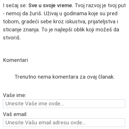
I sećaj se:
Sve u svoje vreme
. Tvoj razvoj je tvoj put
- nemoj da žuriš. Uživaj u godinama koje su pred
tobom, gradeći sebe kroz iskustva, prijateljstva i
sticanje znanja. To je najlepši oblik koji možeš da
stvoriš.
Komentari
Trenutno nema komentara za ovaj članak.
Vaše ime:
Vaš email: