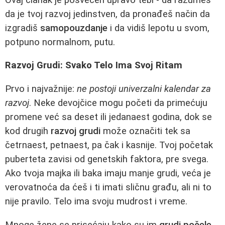
da je tvoj razvoj jedinstven, da pronađeš način da
izgradiš
samopouzdanje
i da vidiš lepotu u svom,
potpuno normalnom, putu.
Razvoj Grudi: Svako Telo Ima Svoj Ritam
Prvo i najvažnije:
ne postoji univerzalni kalendar za
razvoj
. Neke devojčice mogu početi da primećuju
promene već sa deset ili jedanaest godina, dok se
kod drugih
razvoj grudi
može označiti tek sa
četrnaest, petnaest, pa čak i kasnije. Tvoj početak
puberteta zavisi od genetskih faktora, pre svega.
Ako tvoja majka ili baka imaju manje grudi, veća je
verovatnoća da ćeš i ti imati sličnu građu, ali ni to
nije pravilo. Telo ima svoju mudrost i vreme.
Mnoge žene se prisećaju kako su im
grudi počele