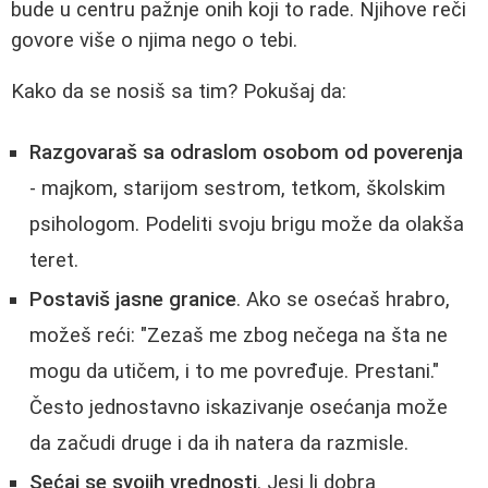
bude u centru pažnje onih koji to rade. Njihove reči
govore više o njima nego o tebi.
Kako da se nosiš sa tim? Pokušaj da:
Razgovaraš sa odraslom osobom od poverenja
- majkom, starijom sestrom, tetkom, školskim
psihologom. Podeliti svoju brigu može da olakša
teret.
Postaviš jasne granice
. Ako se osećaš hrabro,
možeš reći: "Zezaš me zbog nečega na šta ne
mogu da utičem, i to me povređuje. Prestani."
Često jednostavno iskazivanje osećanja može
da začudi druge i da ih natera da razmisle.
Sećaj se svojih vrednosti
. Jesi li dobra