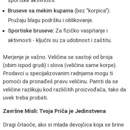
sportske aktivnosti.
Bruseve sa mekim kupama
(bez "korpica"):
Pružaju blagu podršku i oblikovanje.
Sportiske bruseve:
Za fizičko vaspitanje i
aktivnosti - ključni su za udobnost i zaštitu.
Merjenje je važno. Veličina se sastoji od broja
(obim ispod grudi) i slova (veličina same korpe).
Prodavci u specijalizovanim radnjama mogu ti
pomoći da pronađeš pravu veličinu. Pamti da se
veličine razlikuju kod različitih proizvođača, tako da
uvek treba probati.
Završne Misli: Tvoja Priča je Jedinstvena
Dragi čitaoče, ako si mlada devojčica koja se brine