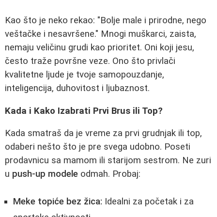
Kao što je neko rekao: "Bolje male i prirodne, nego
veštačke i nesavršene." Mnogi muškarci, zaista,
nemaju veličinu grudi kao prioritet. Oni koji jesu,
često traže površne veze. Ono što privlači
kvalitetne ljude je tvoje samopouzdanje,
inteligencija, duhovitost i ljubaznost.
Kada i Kako Izabrati Prvi Brus ili Top?
Kada smatraš da je vreme za prvi grudnjak ili top,
odaberi nešto što je pre svega udobno. Poseti
prodavnicu sa mamom ili starijom sestrom. Ne zuri
u
push-up modele
odmah. Probaj:
Meke topiće bez žica:
Idealni za početak i za