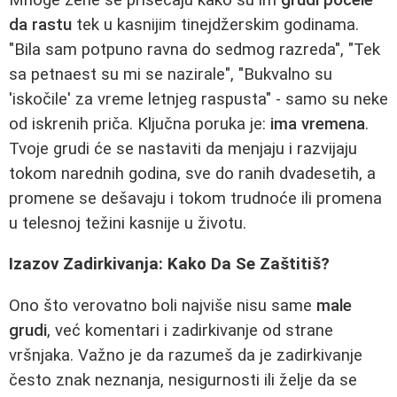
da rastu
tek u kasnijim tinejdžerskim godinama.
"Bila sam potpuno ravna do sedmog razreda", "Tek
sa petnaest su mi se nazirale", "Bukvalno su
'iskočile' za vreme letnjeg raspusta" - samo su neke
od iskrenih priča. Ključna poruka je:
ima vremena
.
Tvoje grudi će se nastaviti da menjaju i razvijaju
tokom narednih godina, sve do ranih dvadesetih, a
promene se dešavaju i tokom trudnoće ili promena
u telesnoj težini kasnije u životu.
Izazov Zadirkivanja: Kako Da Se Zaštitiš?
Ono što verovatno boli najviše nisu same
male
grudi
, već komentari i zadirkivanje od strane
vršnjaka. Važno je da razumeš da je zadirkivanje
često znak neznanja, nesigurnosti ili želje da se