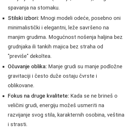
spavanja na stomaku.
Stilski izbori:
Mnogi modeli odeće, posebno oni
minimalistički i elegantni, leže savršeno na
manjim grudima. Mogućnost nošenja haljina bez
grudnjaka ili tankih majica bez straha od
"previše" dekoltea.
Očuvanje oblika:
Manje grudi su manje podložne
gravitaciji i često duže ostaju čvrste i
oblikovane.
Fokus na druge kvalitete:
Kada se ne brineš o
veličini grudi, energiju možeš usmeriti na
razvijanje svog stila, karakternih osobina, veština
i strasti.