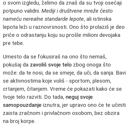
o svom izgledu, želimo da znaš da su tvoji osećaji
potpuno validni.
Mediji i društvene mreže često
nameću nerealne standarde lepote
, ali istinska
lepota leži u raznovrsnosti. Ono što prolaziš je deo
priče o odrastanju koju su prošle milioni devojaka
pre tebe.
Umesto da se fokusiraš na ono što nemaš,
pokušaj da
zavoliš svoje telo
zbog onoga što
može: da te nosi, da se smeje, da uči, da sanja. Bavi
se aktivnostima koje voliš - sportom, plesom,
crtanjem, čitanjem. Vreme će pokazati kako će se
tvoje telo razviti. Do tada,
neguj svoje
samopouzdanje
iznutra, jer upravo ono će te učiniti
zaista zračnom i privlačnom osobom, bez obzira
na broj korpe.