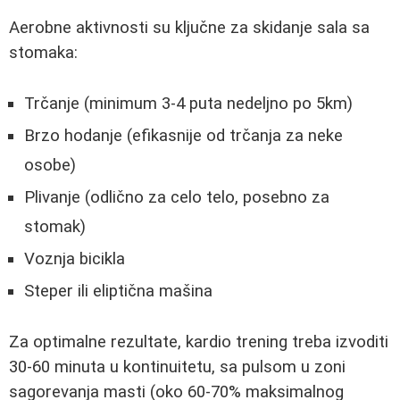
Aerobne aktivnosti su ključne za skidanje sala sa
stomaka:
Trčanje (minimum 3-4 puta nedeljno po 5km)
Brzo hodanje (efikasnije od trčanja za neke
osobe)
Plivanje (odlično za celo telo, posebno za
stomak)
Voznja bicikla
Steper ili eliptična mašina
Za optimalne rezultate, kardio trening treba izvoditi
30-60 minuta u kontinuitetu, sa pulsom u zoni
sagorevanja masti (oko 60-70% maksimalnog