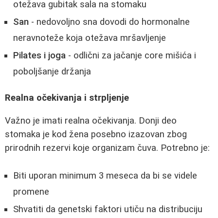
otežava gubitak sala na stomaku
San
- nedovoljno sna dovodi do hormonalne
neravnoteže koja otežava mršavljenje
Pilates i joga
- odlični za jačanje core mišića i
poboljšanje držanja
Realna očekivanja i strpljenje
Važno je imati realna očekivanja. Donji deo
stomaka je kod žena posebno izazovan zbog
prirodnih rezervi koje organizam čuva. Potrebno je:
Biti uporan minimum 3 meseca da bi se videle
promene
Shvatiti da genetski faktori utiču na distribuciju