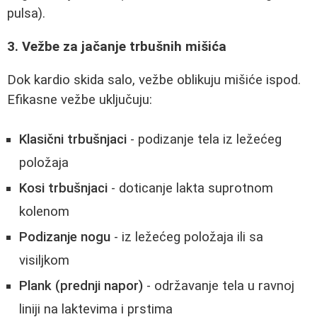
pulsa).
3. Vežbe za jačanje trbušnih mišića
Dok kardio skida salo, vežbe oblikuju mišiće ispod.
Efikasne vežbe uključuju:
Klasični trbušnjaci
- podizanje tela iz ležećeg
položaja
Kosi trbušnjaci
- doticanje lakta suprotnom
kolenom
Podizanje nogu
- iz ležećeg položaja ili sa
visiljkom
Plank (prednji napor)
- održavanje tela u ravnoj
liniji na laktevima i prstima