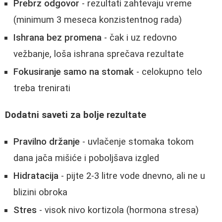
Prebrz odgovor
- rezultati zahtevaju vreme
(minimum 3 meseca konzistentnog rada)
Ishrana bez promena
- čak i uz redovno
vežbanje, loša ishrana sprečava rezultate
Fokusiranje samo na stomak
- celokupno telo
treba trenirati
Dodatni saveti za bolje rezultate
Pravilno držanje
- uvlačenje stomaka tokom
dana jača mišiće i poboljšava izgled
Hidratacija
- pijte 2-3 litre vode dnevno, ali ne u
blizini obroka
Stres
- visok nivo kortizola (hormona stresa)