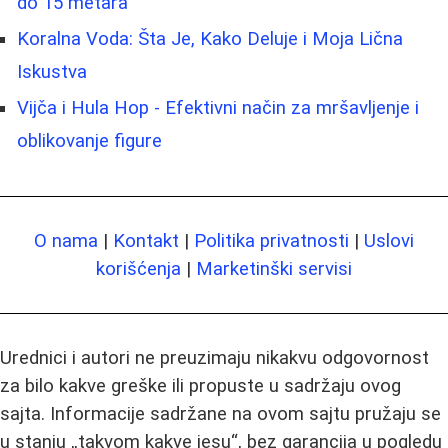
do 15 metara
Koralna Voda: Šta Je, Kako Deluje i Moja Lična
Iskustva
Vijča i Hula Hop - Efektivni način za mršavljenje i
oblikovanje figure
O nama
|
Kontakt
|
Politika privatnosti
|
Uslovi
korišćenja
|
Marketinški servisi
Urednici i autori ne preuzimaju nikakvu odgovornost
za bilo kakve greške ili propuste u sadržaju ovog
sajta. Informacije sadržane na ovom sajtu pružaju se
u stanju „takvom kakve jesu“, bez garancija u pogledu