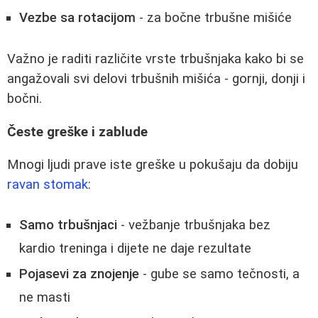
Vezbe sa rotacijom
- za bočne trbušne mišiće
Važno je raditi različite vrste trbušnjaka kako bi se
angažovali svi delovi trbušnih mišića - gornji, donji i
bočni.
Česte greške i zablude
Mnogi ljudi prave iste greške u pokušaju da dobiju
ravan stomak
:
Samo trbušnjaci
- vežbanje trbušnjaka bez
kardio treninga i dijete ne daje rezultate
Pojasevi za znojenje
- gube se samo tečnosti, a
ne masti