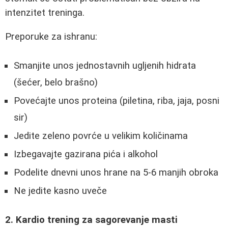
intenzitet treninga.
Preporuke za ishranu:
Smanjite unos jednostavnih ugljenih hidrata
(šećer, belo brašno)
Povećajte unos proteina (piletina, riba, jaja, posni
sir)
Jedite zeleno povrće u velikim količinama
Izbegavajte gazirana pića i alkohol
Podelite dnevni unos hrane na 5-6 manjih obroka
Ne jedite kasno uveče
2. Kardio trening za sagorevanje masti