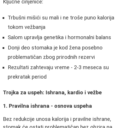
Ključne činjenice:
Trbušni mišići su mali i ne troše puno kalorija
tokom vežbanja
Salom upravlja genetika i hormonalni balans
Donji deo stomaka je kod žena posebno
problematičan zbog prirodnih rezervi
Rezultati zahtevaju vreme - 2-3 meseca su
prekratak period
Trojka za uspeh: Ishrana, kardio i vežbe
1. Pravilna ishrana - osnova uspeha
Bez redukcije unosa kalorija i pravilne ishrane,
stomak će ostati problematičan bez obzira na