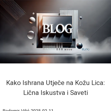
Kako Ishrana Utječe na Kožu Lica:
Lična Iskustva i Saveti
Radomir Vilić
2025-02-11