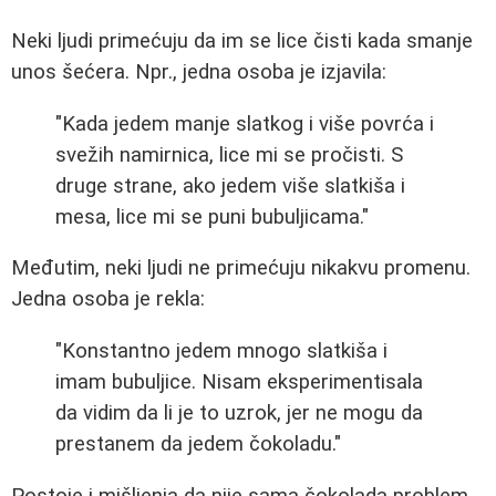
Neki ljudi primećuju da im se lice čisti kada smanje
unos šećera. Npr., jedna osoba je izjavila:
"Kada jedem manje slatkog i više povrća i
svežih namirnica, lice mi se pročisti. S
druge strane, ako jedem više slatkiša i
mesa, lice mi se puni bubuljicama."
Međutim, neki ljudi ne primećuju nikakvu promenu.
Jedna osoba je rekla:
"Konstantno jedem mnogo slatkiša i
imam bubuljice. Nisam eksperimentisala
da vidim da li je to uzrok, jer ne mogu da
prestanem da jedem čokoladu."
Postoje i mišljenja da nije sama čokolada problem,