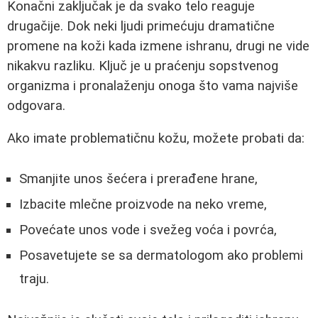
Konačni zaključak je da svako telo reaguje
drugačije. Dok neki ljudi primećuju dramatične
promene na koži kada izmene ishranu, drugi ne vide
nikakvu razliku. Ključ je u praćenju sopstvenog
organizma i pronalaženju onoga što vama najviše
odgovara.
Ako imate problematičnu kožu, možete probati da:
Smanjite unos šećera i prerađene hrane,
Izbacite mlečne proizvode na neko vreme,
Povećate unos vode i svežeg voća i povrća,
Posavetujete se sa dermatologom ako problemi
traju.