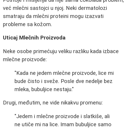
već mlečni sastojci u njoj. Neki dermatolozi
smatraju da mlečni proteini mogu izazvati
probleme sa kožom.
Uticaj Mlečnih Proizvoda
Neke osobe primećuju veliku razliku kada izbace
mlečne proizvode:
"Kada ne jedem mlečne proizvode, lice mi
bude čisto i sveže. Posle dve nedelje bez
mleka, bubuljice nestaju."
Drugi, međutim, ne vide nikakvu promenu:
"Jedem i mlečne proizvode i slatkiše, ali
ne utiče mi na lice. Imam bubuljice samo