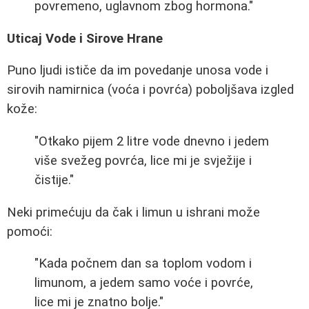
povremeno, uglavnom zbog hormona."
Uticaj Vode i Sirove Hrane
Puno ljudi ističe da im povedanje unosa vode i
sirovih namirnica (voća i povrća) poboljšava izgled
kože:
"Otkako pijem 2 litre vode dnevno i jedem
više svežeg povrća, lice mi je svježije i
čistije."
Neki primećuju da čak i limun u ishrani može
pomoći:
"Kada počnem dan sa toplom vodom i
limunom, a jedem samo voće i povrće,
lice mi je znatno bolje."