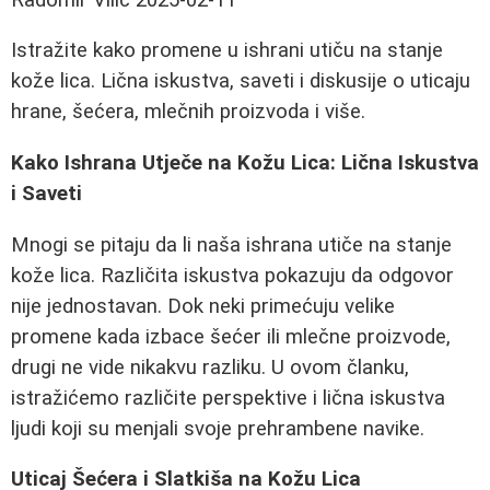
Istražite kako promene u ishrani utiču na stanje
kože lica. Lična iskustva, saveti i diskusije o uticaju
hrane, šećera, mlečnih proizvoda i više.
Kako Ishrana Utječe na Kožu Lica: Lična Iskustva
i Saveti
Mnogi se pitaju da li naša ishrana utiče na stanje
kože lica. Različita iskustva pokazuju da odgovor
nije jednostavan. Dok neki primećuju velike
promene kada izbace šećer ili mlečne proizvode,
drugi ne vide nikakvu razliku. U ovom članku,
istražićemo različite perspektive i lična iskustva
ljudi koji su menjali svoje prehrambene navike.
Uticaj Šećera i Slatkiša na Kožu Lica