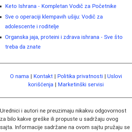
Keto Ishrana - Kompletan Vodič za Početnike
Sve o operaciji klempavih ušiju: Vodič za
adolescente i roditelje
Organska jaja, proteini i zdrava ishrana - Sve što
treba da znate
O nama
|
Kontakt
|
Politika privatnosti
|
Uslovi
korišćenja
|
Marketinški servisi
Urednici i autori ne preuzimaju nikakvu odgovornost
za bilo kakve greške ili propuste u sadržaju ovog
sajta. Informacije sadržane na ovom sajtu pružaju se