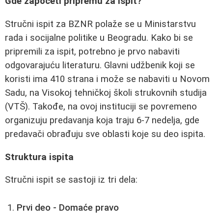
Gde započeti pripremu za ispit?
Stručni ispit za BZNR polaže se u Ministarstvu
rada i socijalne politike u Beogradu. Kako bi se
pripremili za ispit, potrebno je prvo nabaviti
odgovarajuću literaturu. Glavni udžbenik koji se
koristi ima 410 strana i može se nabaviti u Novom
Sadu, na Visokoj tehničkoj školi strukovnih studija
(VTŠ). Takođe, na ovoj instituciji se povremeno
organizuju predavanja koja traju 6-7 nedelja, gde
predavači obrađuju sve oblasti koje su deo ispita.
Struktura ispita
Stručni ispit se sastoji iz tri dela:
Prvi deo - Domaće pravo