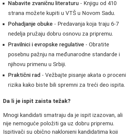
Nabavite zvaničnu literaturu
- Knjigu od 410
strana možete kupiti u VTŠ u Novom Sadu.
Pohadjanje obuke
- Predavanja koja traju 6-7
nedelja pružaju dobru osnovu za pripremu.
Pravilnici i evropske regulative
- Obratite
posebnu pažnju na međunarodne standarde i
njihovu primenu u Srbiji.
Praktični rad
- Vežbajte pisanje akata o proceni
rizika kako biste bili spremni za treći deo ispita.
Da li je ispit zaista težak?
Mnogi kandidati smatraju da je ispit izazovan, ali
nije nemoguće položiti ga uz dobru pripremu.
Ispitivači su obično naklonjeni kandidatima koji