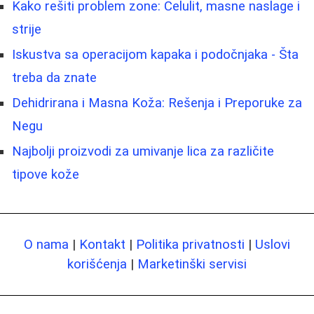
Kako rešiti problem zone: Celulit, masne naslage i
strije
Iskustva sa operacijom kapaka i podočnjaka - Šta
treba da znate
Dehidrirana i Masna Koža: Rešenja i Preporuke za
Negu
Najbolji proizvodi za umivanje lica za različite
tipove kože
O nama
|
Kontakt
|
Politika privatnosti
|
Uslovi
korišćenja
|
Marketinški servisi