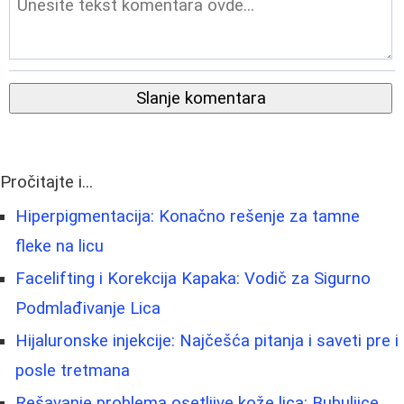
Slanje komentara
Pročitajte i...
Hiperpigmentacija: Konačno rešenje za tamne
fleke na licu
Facelifting i Korekcija Kapaka: Vodič za Sigurno
Podmlađivanje Lica
Hijaluronske injekcije: Najčešća pitanja i saveti pre i
posle tretmana
Rešavanje problema osetljive kože lica: Bubuljice,