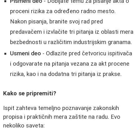
Pismeni deo
- Dobijate temu za pisanje akta o
proceni rizika za određeno radno mesto.
Nakon pisanja, branite svoj rad pred
predavačem i izvlačite tri pitanja iz oblasti mera
bezbednosti u različitim industrijskim granama.
Usmeni deo
- Odlazite pred četvoricu ispitivača
i odgovarate na pitanja vezana za akt procene
rizika, kao i na dodatna tri pitanja iz prakse.
Kako se pripremiti?
Ispit zahteva temeljno poznavanje zakonskih
propisa i praktičnih mera zaštite na radu. Evo
nekoliko saveta: