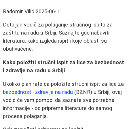
Radomir Vilić
2025-06-11
Detaljan vodič za polaganje stručnog ispita za
zaštitu na radu u Srbiji. Saznajte gde nabaviti
literaturu, kako izgleda ispit i koje oblasti su
obuhvaćene.
Kako položiti stručni ispit za lice za bezbednost
i zdravlje na radu u Srbiji
Ukoliko planirate da položite stručni ispit za lice za
bezbednost i zdravlje na radu
(BZNR) u Srbiji, ovaj
vodić će vam pomoći da saznate sve potrebne
informacije - od pripreme literature do samog
procesa polaganja.