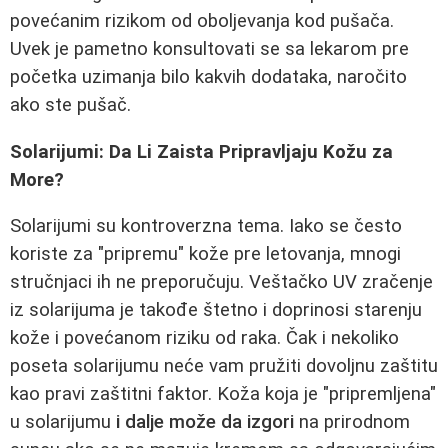
povećanim rizikom od oboljevanja kod pušača.
Uvek je pametno konsultovati se sa lekarom pre
početka uzimanja bilo kakvih dodataka, naročito
ako ste pušač.
Solarijumi: Da Li Zaista Pripravljaju Kožu za
More?
Solarijumi su kontroverzna tema. Iako se često
koriste za "pripremu" kože pre letovanja, mnogi
stručnjaci ih ne preporučuju. Veštačko UV zračenje
iz solarijuma je takođe štetno i doprinosi starenju
kože i povećanom riziku od raka. Čak i nekoliko
poseta solarijumu neće vam pružiti dovoljnu zaštitu
kao pravi zaštitni faktor. Koža koja je "pripremljena"
u solarijumu
i dalje može da izgori
na prirodnom