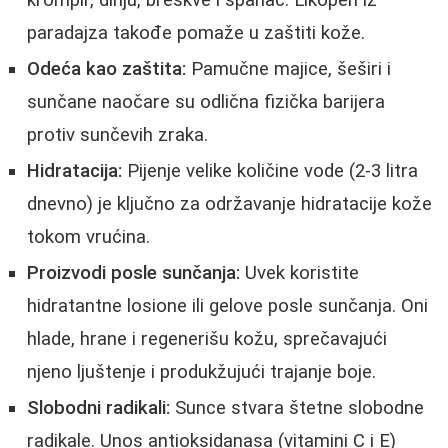
krompir, dinju, breskve i spanać. Likopen iz
paradajza takođe pomaže u zaštiti kože.
Odeća kao zaštita:
Pamučne majice, šeširi i
sunčane naočare su odlična fizička barijera
protiv sunčevih zraka.
Hidratacija:
Pijenje velike količine vode (2-3 litra
dnevno) je ključno za održavanje hidratacije kože
tokom vrućina.
Proizvodi posle sunčanja:
Uvek koristite
hidratantne losione ili gelove posle sunčanja. Oni
hlade, hrane i regenerišu kožu, sprečavajući
njeno ljuštenje i produkžujući trajanje boje.
Slobodni radikali:
Sunce stvara štetne slobodne
radikale. Unos antioksidanasa (vitamini C i E)