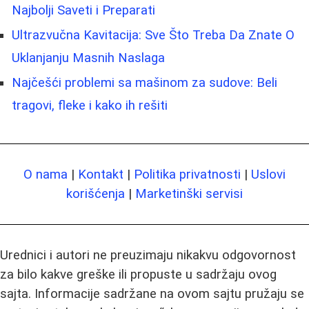
Najbolji Saveti i Preparati
Ultrazvučna Kavitacija: Sve Što Treba Da Znate O
Uklanjanju Masnih Naslaga
Najčešći problemi sa mašinom za sudove: Beli
tragovi, fleke i kako ih rešiti
O nama
|
Kontakt
|
Politika privatnosti
|
Uslovi
korišćenja
|
Marketinški servisi
Urednici i autori ne preuzimaju nikakvu odgovornost
za bilo kakve greške ili propuste u sadržaju ovog
sajta. Informacije sadržane na ovom sajtu pružaju se