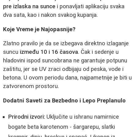
pre izlaska na sunce
i ponavljati aplikaciju svaka
dva sata, kao i nakon svakog kupanja.
Koje Vreme je Najopasnije?
Zlatno pravilo je da se izbegava direktno izlaganje
suncu
između 10 i 16 časova
. Čak i sedenje u
hladovini ispod suncobrana ne garantuje potpunu
zaštitu, jer se UV zraci odbijaju od peska, vode i
betona. U ovom periodu dana, najpametnije je biti u
zatvorenom prostoru.
Dodatni Saveti za Bezbedno i Lepo Preplanulo
Prirodni izvori:
Uključite u ishranu namirnice
bogate beta karotenom - šargarepu, slatki