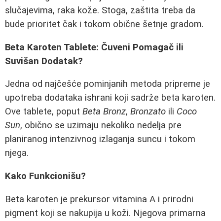
slučajevima, raka kože. Stoga, zaštita treba da
bude prioritet čak i tokom obične šetnje gradom.
Beta Karoten Tablete: Čuveni Pomagač ili
Suvišan Dodatak?
Jedna od najčešće pominjanih metoda pripreme je
upotreba dodataka ishrani koji sadrže beta karoten.
Ove tablete, poput
Beta Bronz
,
Bronzato
ili
Coco
Sun
, obično se uzimaju nekoliko nedelja pre
planiranog intenzivnog izlaganja suncu i tokom
njega.
Kako Funkcionišu?
Beta karoten je prekursor vitamina A i prirodni
pigment koji se nakupija u koži. Njegova primarna