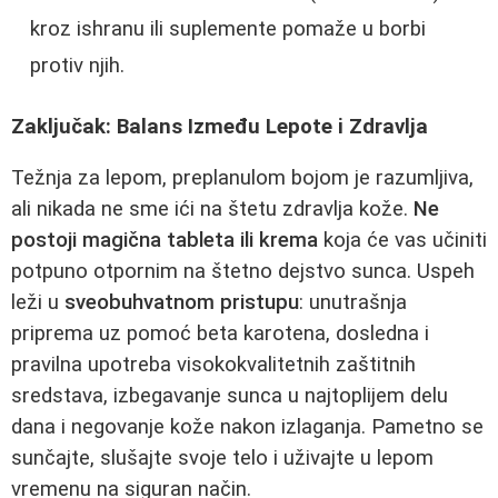
kroz ishranu ili suplemente pomaže u borbi
protiv njih.
Zaključak: Balans Između Lepote i Zdravlja
Težnja za lepom, preplanulom bojom je razumljiva,
ali nikada ne sme ići na štetu zdravlja kože.
Ne
postoji magična tableta ili krema
koja će vas učiniti
potpuno otpornim na štetno dejstvo sunca. Uspeh
leži u
sveobuhvatnom pristupu
: unutrašnja
priprema uz pomoć beta karotena, dosledna i
pravilna upotreba visokokvalitetnih zaštitnih
sredstava, izbegavanje sunca u najtoplijem delu
dana i negovanje kože nakon izlaganja. Pametno se
sunčajte, slušajte svoje telo i uživajte u lepom
vremenu na siguran način.