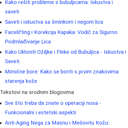
Kako rešiti probleme s bubuljicama: Iskustva i
saveti
Saveti i iskustva sa šminkom i negom lica
Facelifting i Korekcija Kapaka: Vodič za Sigurno
Podmlađivanje Lica
Kako Ukloniti Ožiljke i Fleke od Bubuljica - Iskustva i
Saveti
Mimične bore: Kako se boriti s prvim znakovima
starenja kože
Tekstovi na srodnim blogovima
Sve što treba da znate o operaciji nosa -
Funkcionalni i estetski aspekti
Anti-Aging Nega za Masnu i Mešovitu Kožu: