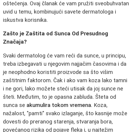
oštećenja. Ovaj članak će vam pružiti sveobuhvatan
uvid u temu, kombinujući savete dermatologa i
iskustva korisnika.
Zašto je Zaštita od Sunca Od Presudnog
Značaja?
Svaki dermatolog će vam reći da sunce, u principu,
treba izbegavati u njegovim najjačim časovima i da
je neophodno koristiti proizvode sa što višim
zaštitnim faktorom. Čak i ako vam koza lako tamni
i ne gori, lako možete steći utisak da joj sunce ne
šteti. Međutim, to je opasna zabluda. Šteta od
sunca se
akumulira tokom vremena
. Koza,
nažalost, "pamti" svako izlaganje, što kasnije može
dovesti do preranog starenja, stvaranja bora,
povećanog rizika od pojave fleka i, u najtežim