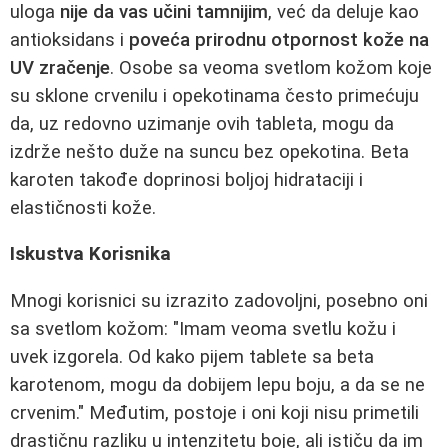
uloga
nije da vas učini tamnijim
, već da deluje kao
antioksidans i
poveća prirodnu otpornost kože na
UV zračenje
. Osobe sa veoma svetlom kožom koje
su sklone crvenilu i opekotinama često primećuju
da, uz redovno uzimanje ovih tableta, mogu da
izdrže nešto duže na suncu bez opekotina. Beta
karoten takođe doprinosi boljoj hidrataciji i
elastičnosti kože.
Iskustva Korisnika
Mnogi korisnici su izrazito zadovoljni, posebno oni
sa svetlom kožom: "Imam veoma svetlu kožu i
uvek izgorela. Od kako pijem tablete sa beta
karotenom, mogu da dobijem lepu boju, a da se ne
crvenim." Međutim, postoje i oni koji nisu primetili
drastičnu razliku u intenzitetu boje, ali ističu da im