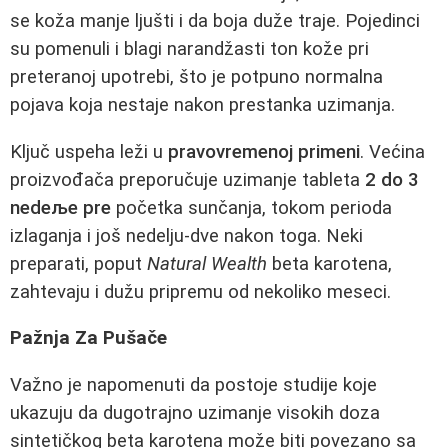
se koža manje ljušti i da boja duže traje. Pojedinci
su pomenuli i blagi narandžasti ton kože pri
preteranoj upotrebi, što je potpuno normalna
pojava koja nestaje nakon prestanka uzimanja.
Ključ uspeha leži u
pravovremenoj primeni
. Većina
proizvođača preporučuje uzimanje tableta
2 do 3
nedeље pre
početka sunčanja, tokom perioda
izlaganja i još nedelju-dve nakon toga. Neki
preparati, poput
Natural Wealth
beta karotena,
zahtevaju i dužu pripremu od nekoliko meseci.
Pažnja Za Pušače
Važno je napomenuti da postoje studije koje
ukazuju da dugotrajno uzimanje visokih doza
sintetičkog beta karotena može biti povezano sa