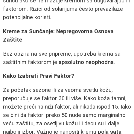
suncu ako se ne mazuje kremom sa odgovarajućim
faktorom. Rizici od solarijuma često prevazilaze
potencijalne koristi.
Kreme za Sunčanje: Nepregovorna Osnova
Zaštite
Bez obzira na sve pripreme, upotreba krema sa
zaštitnim faktorom je
apsolutno neophodna
.
Kako Izabrati Pravi Faktor?
Za početak sezone ili za veoma svetlu kožu,
preporučuje se faktor 30 ili više. Kako koža tamni,
možete preći na niži faktor, ali nikada ispod 15. Iako
se čini da faktori preko 50 nude samo marginalno
veću zaštitu, za osetljivu kožu ili decu su i dalje
najbolji izbor. Važno je nanositi kremu
pola sata