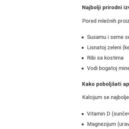
Najbolji prirodni i
Pored mlečnih proiz
Susamu i seme s
Lisnatoj zeleni (ke
Ribi sa kostima
Vodi bogatoj min
Kako poboljšati ap
Kalcijum se najbolje
Vitamin D (sunčev
Magnezijum (urav