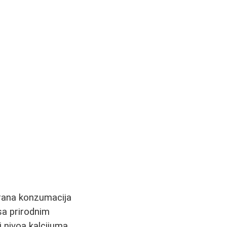
terana konzumacija
 sa prirodnim
 nivoa kalcijuma,