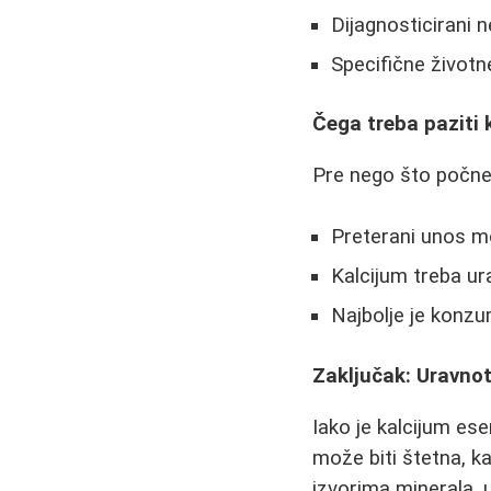
Dijagnosticirani 
Specifične život
Čega treba paziti
Pre nego što počnet
Preterani unos m
Kalcijum treba u
Najbolje je konz
Zaključak: Uravnot
Iako je kalcijum es
može biti štetna, k
izvorima minerala,