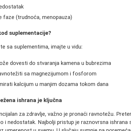
nedostatak
ne faze (trudnoća, menopauza)
 kod suplementacije?
e sa suplementima, imajte u vidu:
ože dovesti do stvaranja kamena u bubrezima
ravnotežiti sa magnezijumom i fosforom
umirati kalcijum u manjim dozama tokom dana
ežena ishrana je ključna
encijalan za zdravlje, važno je pronaći ravnotežu. Pre
ao i nedostatak. Najbolji pristup je raznovrsna ishrana
 uz umerenost u svemu. U slučaju sumnje na poremećaj