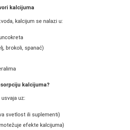
zvori kalcijuma
voda, kalcijum se nalazi u:
uncokreta
lj, brokoli, spanać)
eralima
sorpciju kalcijuma?
 usvaja uz:
a svetlost ili suplementi)
notežuje efekte kalcijuma)