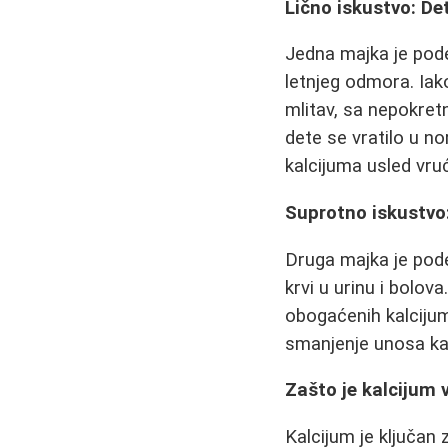
Lično iskustvo: D
Jedna majka je pod
letnjeg odmora. Iako
mlitav, sa nepokre
dete se vratilo u n
kalcijuma usled vruć
Suprotno iskustvo
Druga majka je podel
krvi u urinu i bolo
obogaćenih kalcijum
smanjenje unosa kal
Zašto je kalcijum
Kalcijum je ključan 