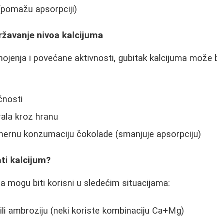
(pomažu apsorpciji)
državanje nivoa kalcijuma
ojenja i povećane aktivnosti, gubitak kalcijuma može bi
čnosti
rala kroz hranu
mernu konzumaciju čokolade (smanjuje apsorpciju)
ti kalcijum?
a mogu biti korisni u sledećim situacijama:
 ili ambroziju (neki koriste kombinaciju Ca+Mg)