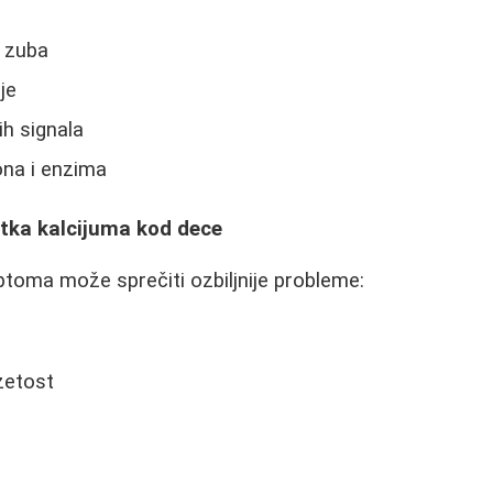
i zuba
je
h signala
na i enzima
tka kalcijuma kod dece
toma može sprečiti ozbiljnije probleme:
zetost