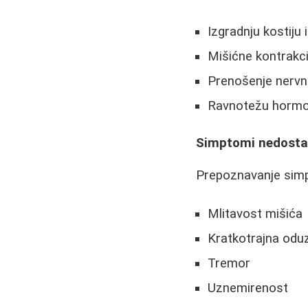
Izgradnju kostiju 
Mišićne kontrakci
Prenošenje nervni
Ravnotežu hormo
Simptomi nedosta
Prepoznavanje simp
Mlitavost mišića
Kratkotrajna odu
Tremor
Uznemirenost