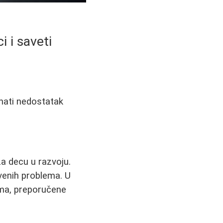
i i saveti
znati nedostatak
a decu u razvoju.
venih problema. U
uma, preporučene