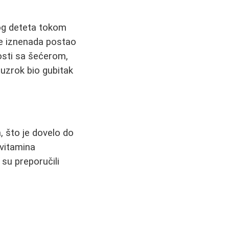
vog deteta tokom
 je iznenada postao
osti sa šećerom,
 uzrok bio gubitak
, što je dovelo do
 vitamina
su preporučili