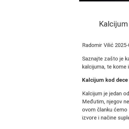
Kalcijum 
Radomir Vilić
2025-
Saznajte zašto je k
kalcijuma, te kome 
Kalcijum kod dece 
Kalcijum je jedan o
Međutim, njegov ned
ovom članku ćemo ra
izvore i načine sup