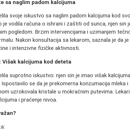
ete sa naglim padom kalcijuma
elila svoje iskustvo sa naglim padom kalcijuma kod s
 je vodila računa o ishrani i zaštiti od sunca, njen sin
tnim pogledom. Brzim intervencijama i uzimanjem tečn
ormalu. Nakon konsultacija sa lekarom, saznala je da je
ine i intenzivne fizičke aktivnosti.
: Višak kalcijuma kod deteta
ila suprotno iskustvo: njen sin je imao višak kalcijuma
va. Ispostavilo se da je prekomerna konzumacija mleka i
om uzrokovala kristale u mokraćnim putevima. Lekari 
cijuma i praćenje nivoa.
 važan?
za: