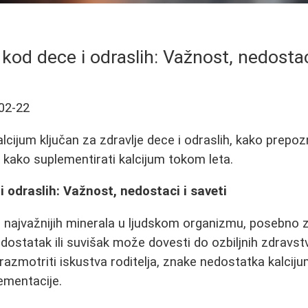
kod dece i odraslih: Važnost, nedostac
02-22
alcijum ključan za zdravlje dece i odraslih, kako prepo
i kako suplementirati kalcijum tokom leta.
i odraslih: Važnost, nedostaci i saveti
d najvažnijih minerala u ljudskom organizmu, posebno z
ostatak ili suvišak može dovesti do ozbiljnih zdravst
zmotriti iskustva roditelja, znake nedostatka kalcij
lementacije.