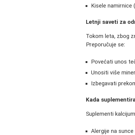
Kisele namirnice 
Letnji saveti za o
Tokom leta, zbog zn
Preporučuje se:
Povećati unos te
Unositi više mine
Izbegavati preko
Kada suplementira
Suplementi kalcijum
Alergije na sunce