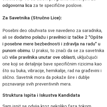
odgovorna lica
za te specifične poslove.
Za Savetnika (Stručno Lice):
Posebni deo obuhvata sve navedeno za saradnika,
ali se
dodatno polažu i pravilnici iz tačke 2 "Opšte
i posebne mere bezbednosti i zdravlja na radu" u
punom obimu
. U praksi, to znači da se za savetnika
uči
više pravilnika unutar ove oblasti
, uključujući
one koji se detaljnije bave specifičnim rizicima kao
što su buka, vibracije, hemikalije, rad na građevini i
slično. Savetnik mora da pokaže šire i dublje
poznavanje svih preventivnih mera.
Struktura Ispita i Iskustva Kandidata
Sam ispit se odvija kroz nekoliko faza tokom