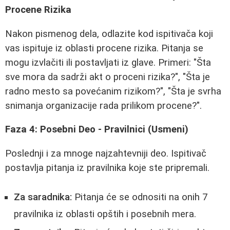
Procene Rizika
Nakon pismenog dela, odlazite kod ispitivača koji
vas ispituje iz oblasti procene rizika. Pitanja se
mogu izvlačiti ili postavljati iz glave. Primeri: "Šta
sve mora da sadrži akt o proceni rizika?", "Šta je
radno mesto sa povećanim rizikom?", "Šta je svrha
snimanja organizacije rada prilikom procene?".
Faza 4: Posebni Deo - Pravilnici (Usmeni)
Poslednji i za mnoge najzahtevniji deo. Ispitivač
postavlja pitanja iz pravilnika koje ste pripremali.
Za saradnika:
Pitanja će se odnositi na onih 7
pravilnika iz oblasti opštih i posebnih mera.