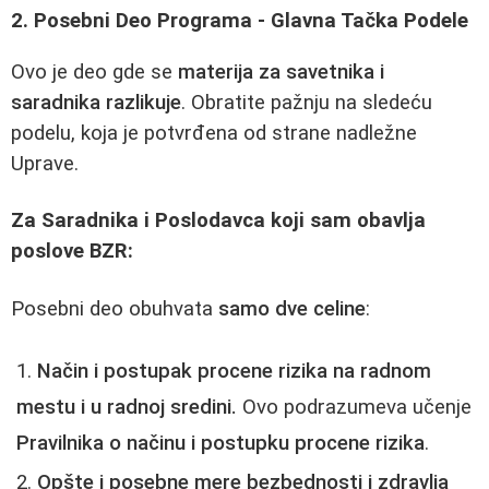
2. Posebni Deo Programa - Glavna Tačka Podele
Ovo je deo gde se
materija za savetnika i
saradnika razlikuje
. Obratite pažnju na sledeću
podelu, koja je potvrđena od strane nadležne
Uprave.
Za Saradnika i Poslodavca koji sam obavlja
poslove BZR:
Posebni deo obuhvata
samo dve celine
:
Način i postupak procene rizika na radnom
mestu i u radnoj sredini.
Ovo podrazumeva učenje
Pravilnika o načinu i postupku procene rizika
.
Opšte i posebne mere bezbednosti i zdravlja