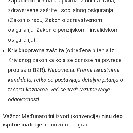
zaposlenih
prema propisima iz oblasti rada,
zdravstvene zaštite i socijalnog osiguranja
(Zakon o radu, Zakon o zdravstvenom
osiguranju, Zakon o penzijskom i invalidskom
osiguranju).
Krivičnopravna zaštita
(određena pitanja iz
Krivičnog zakonika koja se odnose na povrede
propisa o BZR).
Napomena: Prema iskustvima
kandidata, retko se postavljaju detaljna pitanja o
tačnim kaznama, već se traži razumevanje
odgovornosti.
Važno:
Međunarodni izvori (konvencije)
nisu deo
ispitne materije
po novom programu.