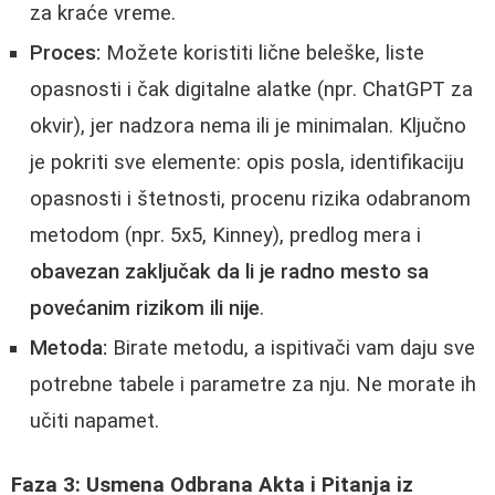
za kraće vreme.
Proces:
Možete koristiti lične beleške, liste
opasnosti i čak digitalne alatke (npr. ChatGPT za
okvir), jer nadzora nema ili je minimalan. Ključno
je pokriti sve elemente: opis posla, identifikaciju
opasnosti i štetnosti, procenu rizika odabranom
metodom (npr. 5x5, Kinney), predlog mera i
obavezan zaključak da li je radno mesto sa
povećanim rizikom ili nije
.
Metoda:
Birate metodu, a ispitivači vam daju sve
potrebne tabele i parametre za nju. Ne morate ih
učiti napamet.
Faza 3: Usmena Odbrana Akta i Pitanja iz