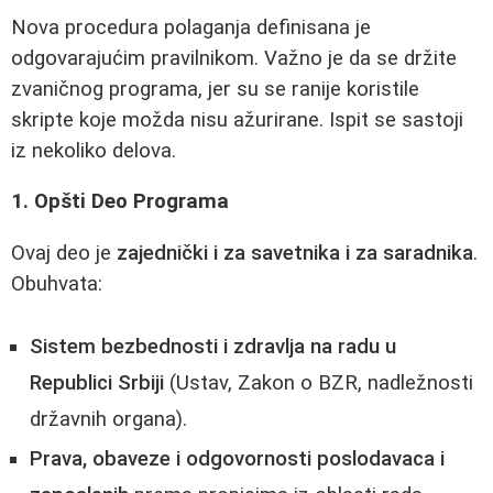
Nova procedura polaganja definisana je
odgovarajućim pravilnikom. Važno je da se držite
zvaničnog programa, jer su se ranije koristile
skripte koje možda nisu ažurirane. Ispit se sastoji
iz nekoliko delova.
1. Opšti Deo Programa
Ovaj deo je
zajednički i za savetnika i za saradnika
.
Obuhvata:
Sistem bezbednosti i zdravlja na radu u
Republici Srbiji
(Ustav, Zakon o BZR, nadležnosti
državnih organa).
Prava, obaveze i odgovornosti poslodavaca i