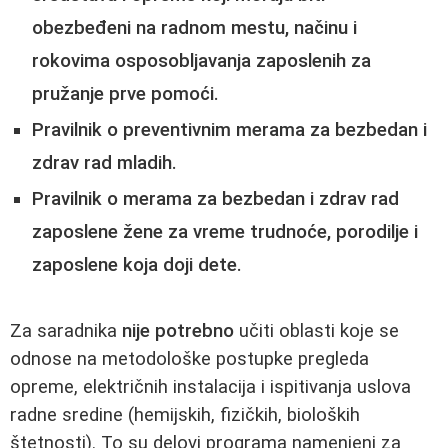
obezbeđeni na radnom mestu, načinu i
rokovima osposobljavanja zaposlenih za
pružanje prve pomoći.
Pravilnik o preventivnim merama za bezbedan i
zdrav rad mladih.
Pravilnik o merama za bezbedan i zdrav rad
zaposlene žene za vreme trudnoće, porodilje i
zaposlene koja doji dete.
Za saradnika
nije potrebno
učiti oblasti koje se
odnose na metodološke postupke pregleda
opreme, električnih instalacija i ispitivanja uslova
radne sredine (hemijskih, fizičkih, bioloških
štetnosti). To su delovi programa namenjeni za