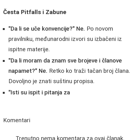
Česta Pitfalls i Zabune
"Da li se uče konvencije?"
Ne.
Po novom
pravilniku, međunarodni izvori su izbačeni iz
ispitne materije.
"Da li moram da znam sve brojeve i članove
napamet?"
Ne.
Retko ko traži tačan broj člana.
Dovoljno je znati suštinu propisa.
"Isti su ispit i pitanja za
Komentari
Trenutno nema komentara za ovaj članak.