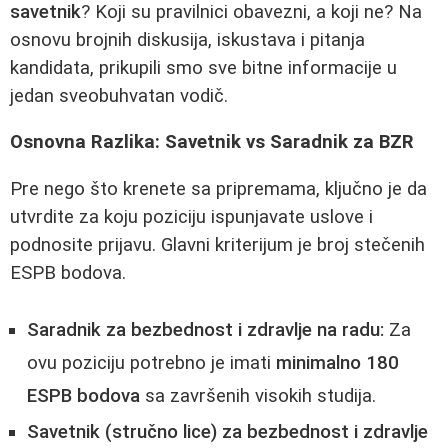
savetnik
? Koji su pravilnici obavezni, a koji ne? Na
osnovu brojnih diskusija, iskustava i pitanja
kandidata, prikupili smo sve bitne informacije u
jedan sveobuhvatan vodič.
Osnovna Razlika: Savetnik vs Saradnik za BZR
Pre nego što krenete sa pripremama, ključno je da
utvrdite za koju poziciju ispunjavate uslove i
podnosite prijavu. Glavni kriterijum je broj stečenih
ESPB bodova.
Saradnik za bezbednost i zdravlje na radu:
Za
ovu poziciju potrebno je imati
minimalno 180
ESPB bodova
sa završenih visokih studija.
Savetnik (stručno lice) za bezbednost i zdravlje