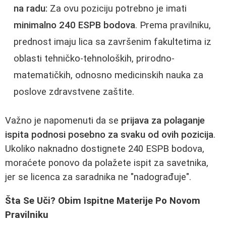
na radu:
Za ovu poziciju potrebno je imati
minimalno 240 ESPB bodova
. Prema pravilniku,
prednost imaju lica sa završenim fakultetima iz
oblasti tehničko-tehnoloških, prirodno-
matematičkih, odnosno medicinskih nauka za
poslove zdravstvene zaštite.
Važno je napomenuti da se
prijava za polaganje
ispita podnosi posebno za svaku od ovih pozicija
.
Ukoliko naknadno dostignete 240 ESPB bodova,
moraćete ponovo da polažete ispit za savetnika,
jer se licenca za saradnika ne "nadograđuje".
Šta Se Uči? Obim Ispitne Materije Po Novom
Pravilniku