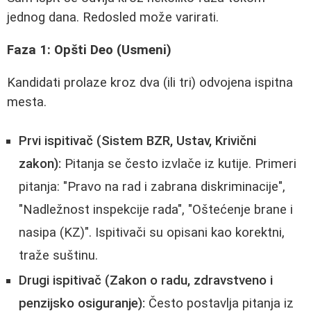
jednog dana. Redosled može varirati.
Faza 1: Opšti Deo (Usmeni)
Kandidati prolaze kroz dva (ili tri) odvojena ispitna
mesta.
Prvi ispitivač (Sistem BZR, Ustav, Krivični
zakon):
Pitanja se često izvlače iz kutije. Primeri
pitanja: "Pravo na rad i zabrana diskriminacije",
"Nadležnost inspekcije rada", "Oštećenje brane i
nasipa (KZ)". Ispitivači su opisani kao korektni,
traže suštinu.
Drugi ispitivač (Zakon o radu, zdravstveno i
penzijsko osiguranje):
Često postavlja pitanja iz