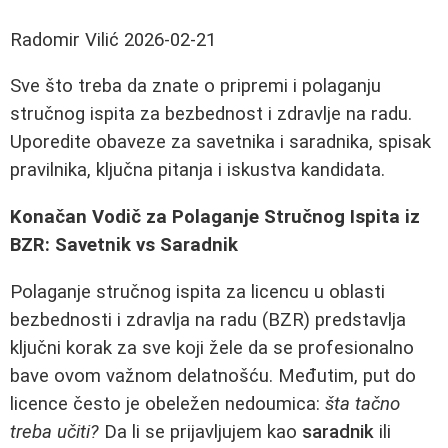
Radomir Vilić
2026-02-21
Sve što treba da znate o pripremi i polaganju
stručnog ispita za bezbednost i zdravlje na radu.
Uporedite obaveze za savetnika i saradnika, spisak
pravilnika, ključna pitanja i iskustva kandidata.
Konačan Vodič za Polaganje Stručnog Ispita iz
BZR: Savetnik vs Saradnik
Polaganje stručnog ispita za licencu u oblasti
bezbednosti i zdravlja na radu (BZR) predstavlja
ključni korak za sve koji žele da se profesionalno
bave ovom važnom delatnošću. Međutim, put do
licence često je obeležen nedoumica:
šta tačno
treba učiti?
Da li se prijavljujem kao
saradnik
ili