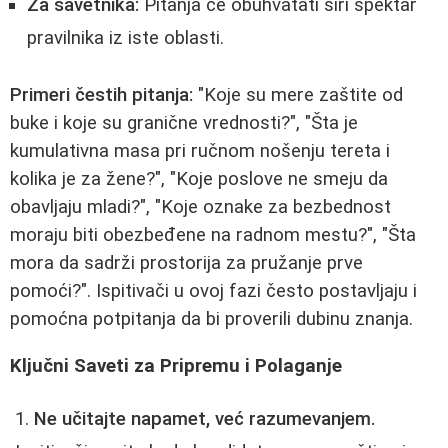
Za savetnika:
Pitanja će obuhvatati širi spektar
pravilnika iz iste oblasti.
Primeri čestih pitanja:
"Koje su mere zaštite od
buke i koje su granične vrednosti?", "Šta je
kumulativna masa pri ručnom nošenju tereta i
kolika je za žene?", "Koje poslove ne smeju da
obavljaju mladi?", "Koje oznake za bezbednost
moraju biti obezbeđene na radnom mestu?", "Šta
mora da sadrži prostorija za pružanje prve
pomoći?". Ispitivači u ovoj fazi često postavljaju i
pomoćna potpitanja da bi proverili dubinu znanja.
Ključni Saveti za Pripremu i Polaganje
Ne učitajte napamet, već razumevanjem.