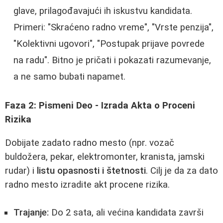
glave, prilagođavajući ih iskustvu kandidata.
Primeri: "Skraćeno radno vreme", "Vrste penzija",
"Kolektivni ugovori", "Postupak prijave povrede
na radu". Bitno je pričati i pokazati razumevanje,
a ne samo bubati napamet.
Faza 2: Pismeni Deo - Izrada Akta o Proceni
Rizika
Dobijate zadato radno mesto (npr. vozač
buldožera, pekar, elektromonter, kranista, jamski
rudar) i
listu opasnosti i štetnosti
. Cilj je da za dato
radno mesto izradite akt procene rizika.
Trajanje:
Do 2 sata, ali većina kandidata završi