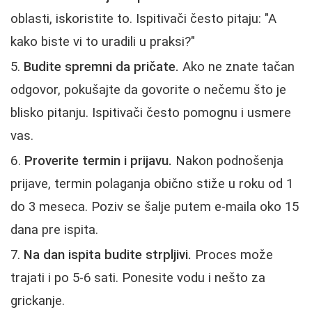
oblasti, iskoristite to. Ispitivači često pitaju: "A
kako biste vi to uradili u praksi?"
Budite spremni da pričate.
Ako ne znate tačan
odgovor, pokušajte da govorite o nečemu što je
blisko pitanju. Ispitivači često pomognu i usmere
vas.
Proverite termin i prijavu.
Nakon podnošenja
prijave, termin polaganja obično stiže u roku od 1
do 3 meseca. Poziv se šalje putem e-maila oko 15
dana pre ispita.
Na dan ispita budite strpljivi.
Proces može
trajati i po 5-6 sati. Ponesite vodu i nešto za
grickanje.