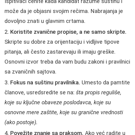
Ispitivači cenite kada kandidat razume suštinu i
može da je objasni svojim rečima. Nabrajanja je
dovoljno znati u glavnim crtama.
Koristite zvanične propise, a ne samo skripte.
Skripte su dobre za orijentaciju i vidljive tipove
pitanja, ali često zastarevaju ili imaju greške.
Osnovni izvor treba da vam budu zakoni i pravilnici
sa zvaničnih sajtova.
Fokus na suštinu pravilnika.
Umesto da pamtite
članove, usredsredite se na:
šta propis reguliše,
koje su ključne obaveze poslodavca, koje su
osnovne mere zaštite, koje su granične vrednosti
(ako postoje).
Povežite znanje sa praksom.
Ako već radite u