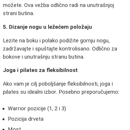
možete. Ova vežba odlično radi na unutrašnjoj
strani butina.
5. Dizanje nogu u ležećem položaju
Lezite na boku i polako podižite gornju nogu,
zadržavajte i spuštajte kontrolisano. Odlično za
bokove i unutrašnju stranu butina.
Joga i pilates za fleksibilnost
Ako vam je cilj poboljšanje fleksibilnosti, joga i
pilates su idealni izbor. Posebno preporučujemo:
Warrior pozicije (1, 2 i 3)
Pozicija drveta
Most