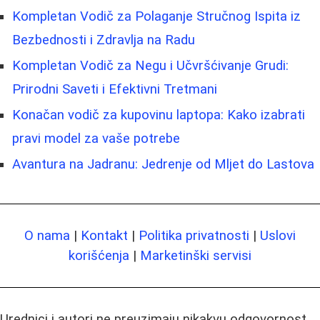
Kompletan Vodič za Polaganje Stručnog Ispita iz
Bezbednosti i Zdravlja na Radu
Kompletan Vodič za Negu i Učvršćivanje Grudi:
Prirodni Saveti i Efektivni Tretmani
Konačan vodič za kupovinu laptopa: Kako izabrati
pravi model za vaše potrebe
Avantura na Jadranu: Jedrenje od Mljet do Lastova
O nama
|
Kontakt
|
Politika privatnosti
|
Uslovi
korišćenja
|
Marketinški servisi
Urednici i autori ne preuzimaju nikakvu odgovornost