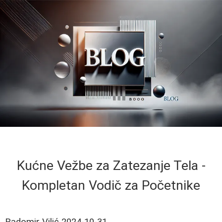
Kućne Vežbe za Zatezanje Tela -
Kompletan Vodič za Početnike
Radomir Vilić
2024-10-31