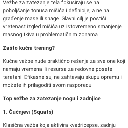
Vežbe za zatezanje tela fokusiraju se na
poboljšanje tonusa mišića i definicije, a ne na
građenje mase ili snage. Glavni cilj je postići
vretenast izgled mišića uz istovremeno smanjenje
masnog tkiva u problematičnim zonama.
Zašto kućni trening?
Kućne vežbe nude praktično rešenje za sve one koji
nemaju vremena ili resursa za redovne posete
teretani. Efikasne su, ne zahtevaju skupu opremu i
možete ih prilagoditi svom rasporedu.
Top vežbe za zatezanje nogu i zadnjice
1. Čučnjevi (Squats)
Klasična vežba koja aktivira kvadricepse, zadnju