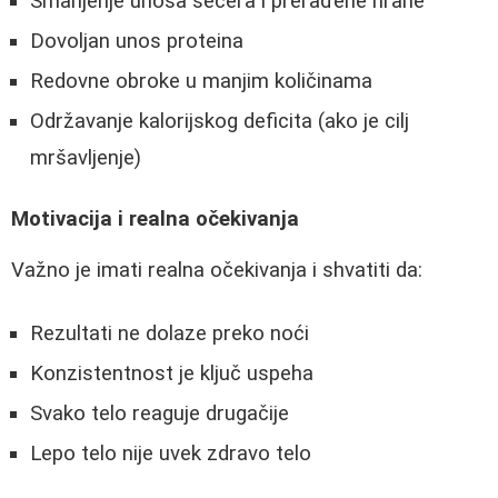
Smanjenje unosa šećera i prerađene hrane
Dovoljan unos proteina
Redovne obroke u manjim količinama
Održavanje kalorijskog deficita (ako je cilj
mršavljenje)
Motivacija i realna očekivanja
Važno je imati realna očekivanja i shvatiti da:
Rezultati ne dolaze preko noći
Konzistentnost je ključ uspeha
Svako telo reaguje drugačije
Lepo telo nije uvek zdravo telo