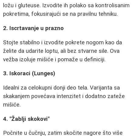
ložu i gluteuse. Izvodite ih polako sa kontrolisanim
pokretima, fokusirajući se na pravilnu tehniku.
2. Iscrtavanje u prazno
Stojte stabilno i izvodite pokrete nogom kao da
želite da udarite loptu, ali bez stvarne sile. Ova
vežba izoluje mišiće i pomaže u definiciji.
3. Iskoraci (Lunges)
Idealni za celokupni donji deo tela. Varijanta sa
skakanjem povećava intenzitet i dodatno zateže
mišiće.
4. "Žablji skokovi"
Počnite u čučnju, zatim skočite nagore što više