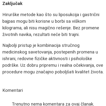
Zaključak
Hirurške metode kao što su liposukcija i gastrični
bajpas mogu biti korisne u borbi sa viškom
kilograma, ali nisu magično rešenje. Bez promene
životnih navika, rezultati neće biti trajni.
Najbolji pristup je kombinacija stručnog
medicinskog savetovanja, postepenih promena u
ishrani, redovne fizičke aktivnosti i psihološke
podrške. Uz dobru pripremu i realna očekivanja, ove
procedure mogu značajno poboljšati kvalitet života.
Komentari
Trenutno nema komentara za ovaj članak.