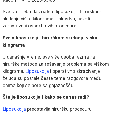
Sve što treba da znate o liposukciji i hirurškom
skidanju viška kilograma - iskustva, saveti i
zdravstveni aspekti ovih procedura.
Sve o liposukciji i hirurškom skidanju viška
kilograma
U današnje vreme, sve više osoba razmatra
hirurške metode za rešavanje problema sa viškom
kilograma.
Liposukcija
i operativno skraćivanje
želuca su postale česte teme razgovora među
onima koji se bore sa gojaznošću.
Šta je liposukcija i kako se danas radi?
Liposukcija
predstavlja hiruršku proceduru