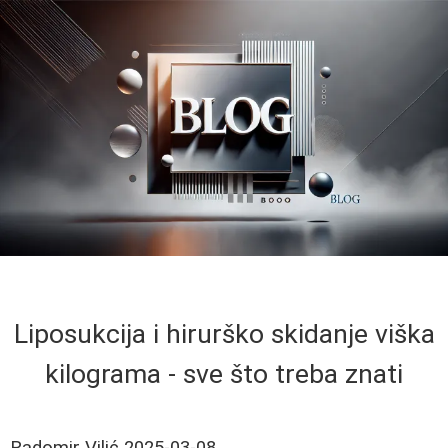
Liposukcija i hirurško skidanje viška
kilograma - sve što treba znati
Radomir Vilić
2025-03-08