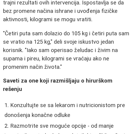
trajni rezultati ovih intervencija. Ispostavlja se da
bez promene načina ishrane i uvođenja fizičke
aktivnosti, kilogrami se mogu vratiti.
"Četiri puta sam dolazio do 105 kg i četiri puta sam
se vratio na 125 kg," deli svoje iskustvo jedan
korisnik. "Iako sam operisao želudac i živim na
supama i pireu, kilogrami se vraćaju ako ne
promenim način života."
Saveti za one koji razmišljaju o hirurškom
rešenju
Konzultujte se sa lekarom i nutricionistom pre
donošenja konačne odluke
Razmotrite sve moguće opcije - od manje