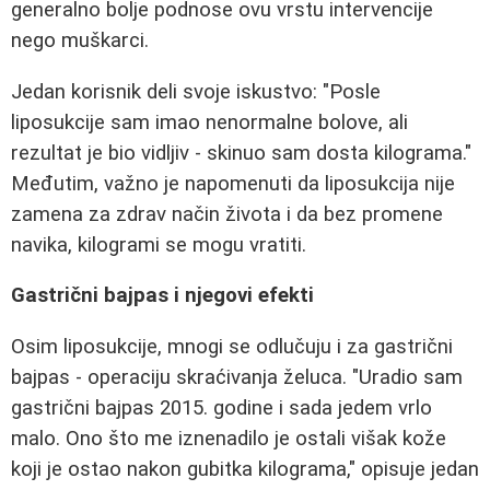
generalno bolje podnose ovu vrstu intervencije
nego muškarci.
Jedan korisnik deli svoje iskustvo: "Posle
liposukcije sam imao nenormalne bolove, ali
rezultat je bio vidljiv - skinuo sam dosta kilograma."
Međutim, važno je napomenuti da liposukcija nije
zamena za zdrav način života i da bez promene
navika, kilogrami se mogu vratiti.
Gastrični bajpas i njegovi efekti
Osim liposukcije, mnogi se odlučuju i za gastrični
bajpas - operaciju skraćivanja želuca. "Uradio sam
gastrični bajpas 2015. godine i sada jedem vrlo
malo. Ono što me iznenadilo je ostali višak kože
koji je ostao nakon gubitka kilograma," opisuje jedan