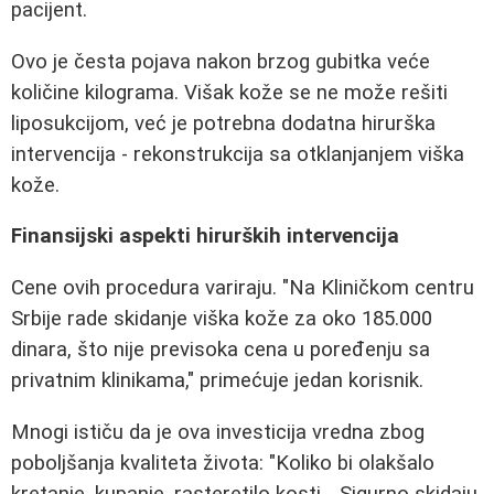
pacijent.
Ovo je česta pojava nakon brzog gubitka veće
količine kilograma. Višak kože se ne može rešiti
liposukcijom, već je potrebna dodatna hirurška
intervencija - rekonstrukcija sa otklanjanjem viška
kože.
Finansijski aspekti hirurških intervencija
Cene ovih procedura variraju. "Na Kliničkom centru
Srbije rade skidanje viška kože za oko 185.000
dinara, što nije previsoka cena u poređenju sa
privatnim klinikama," primećuje jedan korisnik.
Mnogi ističu da je ova investicija vredna zbog
poboljšanja kvaliteta života: "Koliko bi olakšalo
kretanje, kupanje, rasteretilo kosti... Sigurno skidaju