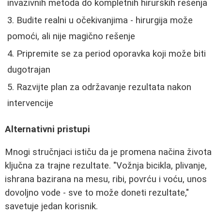
invazivnih metoda do kompletnih hirurških rešenja
Budite realni u očekivanjima - hirurgija može
pomoći, ali nije magično rešenje
Pripremite se za period oporavka koji može biti
dugotrajan
Razvijte plan za održavanje rezultata nakon
intervencije
Alternativni pristupi
Mnogi stručnjaci ističu da je promena načina života
ključna za trajne rezultate. "Vožnja bicikla, plivanje,
ishrana bazirana na mesu, ribi, povrću i voću, unos
dovoljno vode - sve to može doneti rezultate,"
savetuje jedan korisnik.