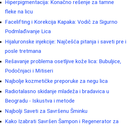
Hiperpigmentacija: Konačno rešenje za tamne
fleke na licu
Facelifting i Korekcija Kapaka: Vodič za Sigurno
Podmlađivanje Lica
Hijaluronske injekcije: Najčešća pitanja i saveti pre i
posle tretmana
Rešavanje problema osetljive kože lica: Bubuljice,
Podočnjaci i Mitiseri
Najbolje kozmetičke preporuke za negu lica
Radiotalasno skidanje mladeža i bradavica u
Beogradu - Iskustva i metode
Najbolji Saveti za Savršenu Šminku
Kako Izabrati Savršen Šampon i Regenerator za