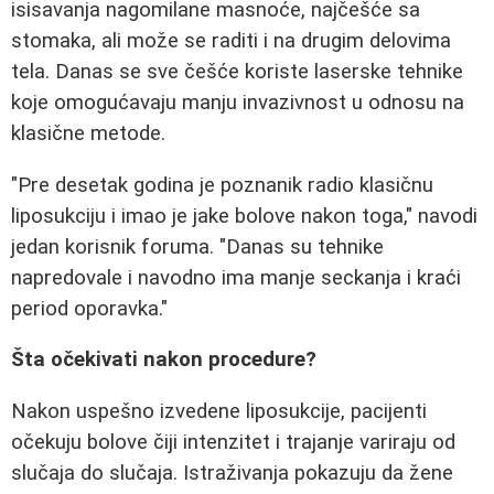
isisavanja nagomilane masnoće, najčešće sa
stomaka, ali može se raditi i na drugim delovima
tela. Danas se sve češće koriste laserske tehnike
koje omogućavaju manju invazivnost u odnosu na
klasične metode.
"Pre desetak godina je poznanik radio klasičnu
liposukciju i imao je jake bolove nakon toga," navodi
jedan korisnik foruma. "Danas su tehnike
napredovale i navodno ima manje seckanja i kraći
period oporavka."
Šta očekivati nakon procedure?
Nakon uspešno izvedene liposukcije, pacijenti
očekuju bolove čiji intenzitet i trajanje variraju od
slučaja do slučaja. Istraživanja pokazuju da žene