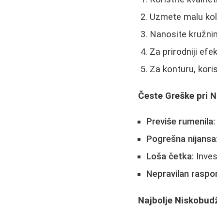
Uzmete malu koli
Nanosite kružni
Za prirodniji ef
Za konturu, koris
Česte Greške pri 
Previše rumenila:
Pogrešna nijansa
Loša četka:
Inves
Nepravilan raspo
Najbolje Niskobud