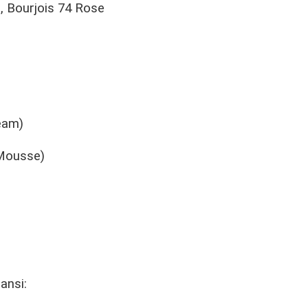
, Bourjois 74 Rose
ream)
 Mousse)
ansi: