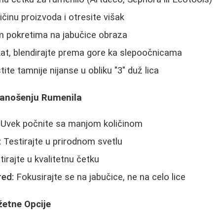
činu proizvoda i otresite višak
m pokretima na jabučice obraza
ekat, blendirajte prema gore ka slepoočnicama
tite tamnije nijanse u obliku "3" duž lica
Nanošenju Rumenila
Uvek počnite sa manjom količinom
:
Testirajte u prirodnom svetlu
tirajte u kvalitetnu četku
red:
Fokusirajte se na jabučice, ne na celo lice
žetne Opcije