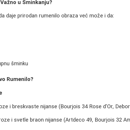
 Važno u Šminkanju?
a daje prirodan rumenilo obraza već može i da:
n
upnu šminku
avo Rumenilo?
e
roze i breskvaste nijanse (Bourjois 34 Rose d'Or, Deb
roze i svetle braon nijanse (Artdeco 49, Bourjois 32 A