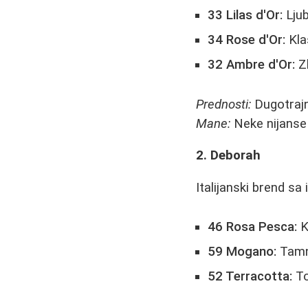
33 Lilas d'Or:
Ljub
34 Rose d'Or:
Kla
32 Ambre d'Or:
Zl
Prednosti:
Dugotrajn
Mane:
Neke nijanse 
2. Deborah
Italijanski brend s
46 Rosa Pesca:
K
59 Mogano:
Tamni
52 Terracotta:
To