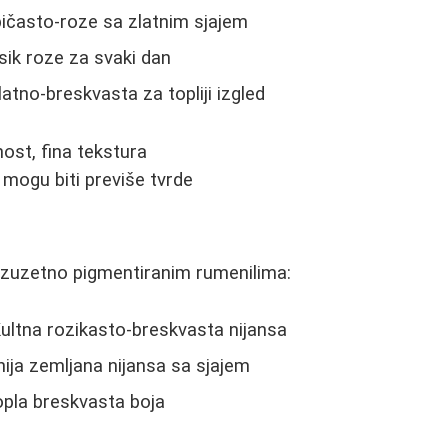
ičasto-roze sa zlatnim sjajem
sik roze za svaki dan
atno-breskvasta za topliji izgled
ost, fina tekstura
mogu biti previše tvrde
a izuzetno pigmentiranim rumenilima:
ultna rozikasto-breskvasta nijansa
ja zemljana nijansa sa sjajem
pla breskvasta boja