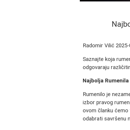
Najbo
Radomir Vilić
2025-
Saznajte koja rumeni
odgovaraju različit
Najbolja Rumenila 
Rumenilo je nezamen
izbor pravog rumeni
ovom članku ćemo v
odabrati savršenu n