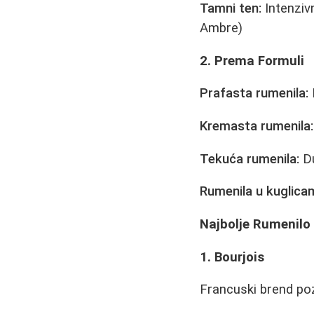
Tamni ten:
Intenziv
Ambre)
2. Prema Formuli
Prafasta rumenila:
Kremasta rumenila:
Tekuća rumenila:
Du
Rumenila u kuglica
Najbolje Rumenilo 
1. Bourjois
Francuski brend poz