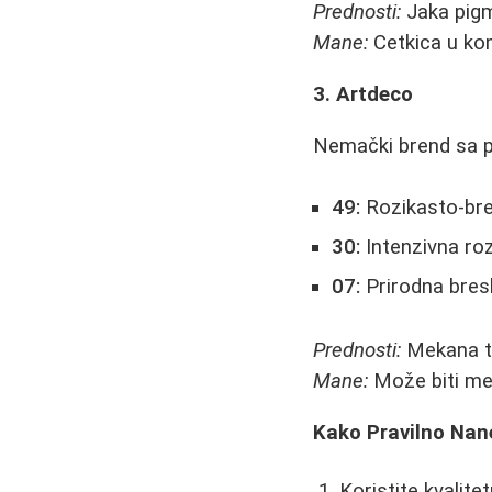
Prednosti:
Jaka pigm
Mane:
Cetkica u kom
3. Artdeco
Nemački brend sa p
49:
Rozikasto-bre
30:
Intenzivna roz
07:
Prirodna bres
Prednosti:
Mekana te
Mane:
Može biti mek
Kako Pravilno Nan
Koristite kvalite