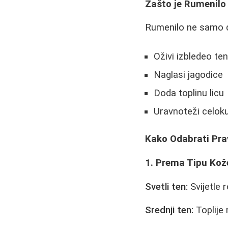
Zašto je Rumenilo
Rumenilo ne samo d
Oživi izbledeo te
Naglasi jagodice
Doda toplinu licu
Uravnoteži celok
Kako Odabrati Pr
1. Prema Tipu Kož
Svetli ten:
Svijetle 
Srednji ten:
Toplije 