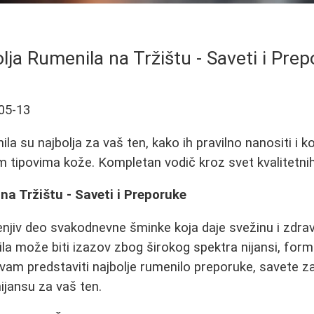
lja Rumenila na Tržištu - Saveti i Pre
05-13
la su najbolja za vaš ten, kako ih pravilno nanositi i ko
im tipovima kože. Kompletan vodič kroz svet kvalitetni
na Tržištu - Saveti i Preporuke
jiv deo svakodnevne šminke koja daje svežinu i zdrav 
la može biti izazov zbog širokog spektra nijansi, form
am predstaviti najbolje rumenilo preporuke, savete za
ijansu za vaš ten.