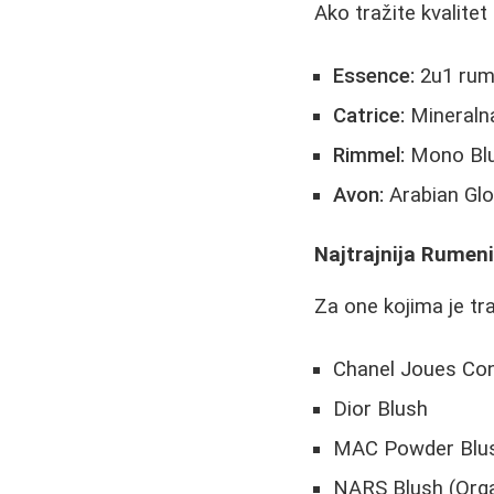
Ako tražite kvalitet
Essence:
2u1 rume
Catrice:
Mineraln
Rimmel:
Mono Blu
Avon:
Arabian Glo
Najtrajnija Rumeni
Za one kojima je tra
Chanel Joues Co
Dior Blush
MAC Powder Blu
NARS Blush (Orga