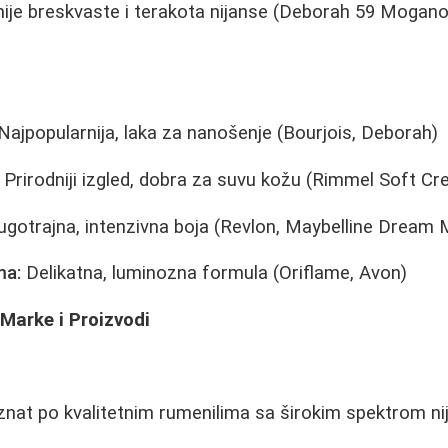
nije breskvaste i terakota nijanse (Deborah 59 Mogano
Najpopularnija, laka za nanošenje (Bourjois, Deborah)
Prirodniji izgled, dobra za suvu kožu (Rimmel Soft C
gotrajna, intenzivna boja (Revlon, Maybelline Dream
ma:
Delikatna, luminozna formula (Oriflame, Avon)
Marke i Proizvodi
nat po kvalitetnim rumenilima sa širokim spektrom nij