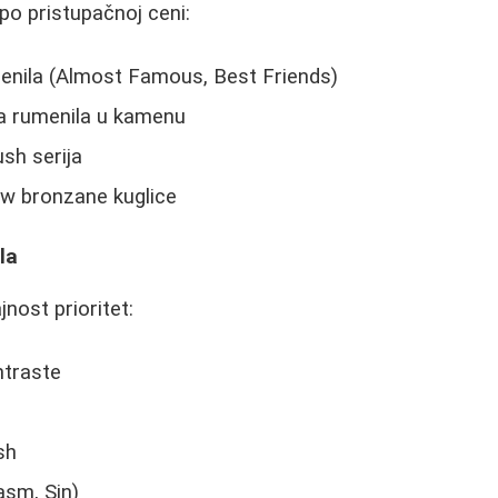
 po pristupačnoj ceni:
nila (Almost Famous, Best Friends)
a rumenila u kamenu
sh serija
w bronzane kuglice
la
jnost prioritet:
ntraste
sh
sm, Sin)