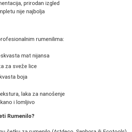
entacija, prirodan izgled
pletu nije najbolja
rofesionalnim rumenilima:
skvasta mat nijansa
a za sveže lice
kvasta boja
kstura, laka za nanošenje
ano i lomljivo
eti Rumenilo?
tnu četku za rumenilo (Artdeco, Sephora ili Ecotools)