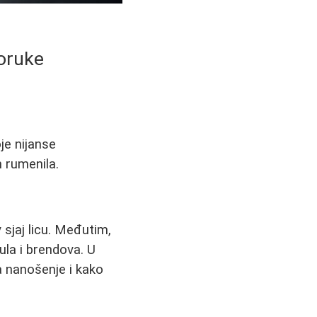
poruke
je nijanse
h rumenila.
sjaj licu. Međutim,
ula i brendova. U
 nanošenje i kako