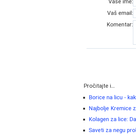
Vaše ime:
Vaš email:
Komentar:
Pročitajte i...
Borice na licu - ka
Najbolje Kremice z
Kolagen za lice: Da 
Saveti za negu pro