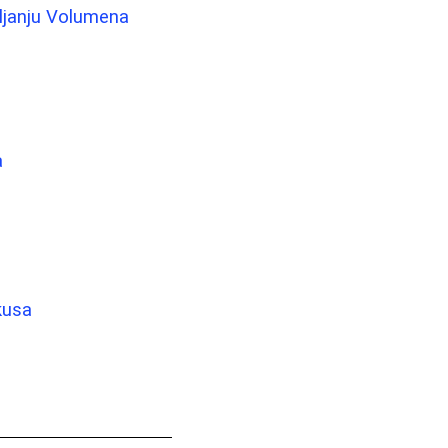
vljanju Volumena
a
kusa