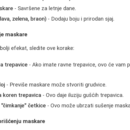
skare
- Savršene za letnje dane.
lava, zelena, braon)
- Dodaju boju i prirodan sjaj.
je maskare
jbolji efekat, sledite ove korake:
za trepavice
- Ako imate ravne trepavice, ovo će vam p
loj
- Previše maskare može stvoriti grudvice.
a koren trepavica
- Ovo daje iluziju gušćih trepavica.
 "čimkanje" četkice
- Ovo može ubrzati sušenje maska
korišćenju maskare