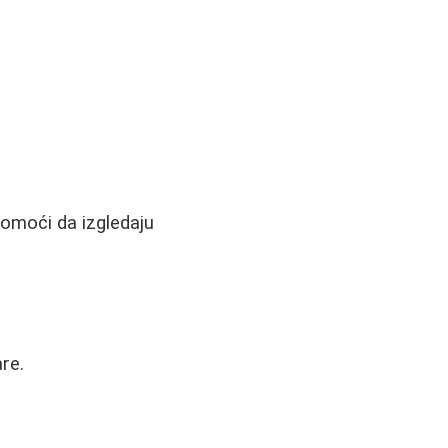
omoći da izgledaju
re.