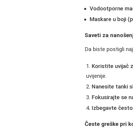
Vodootporne ma
Maskare u boji (p
Saveti za nanošen
Da biste postigli na
Koristite uvijač 
uvijenije.
Nanesite tanki s
Fokusirajte se n
Izbegavte često
Česte greške pri 