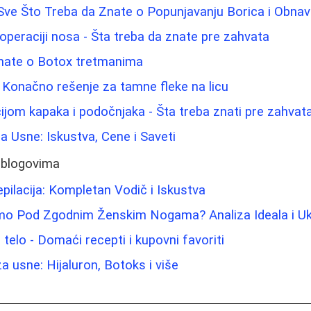
i: Sve Što Treba da Znate o Popunjavanju Borica i Obna
 operaciji nosa - Šta treba da znate pre zahvata
znate o Botox tretmanima
 Konačno rešenje za tamne fleke na licu
ijom kapaka i podočnjaka - Šta treba znati pre zahvat
 za Usne: Iskustva, Cene i Saveti
 blogovima
pilacija: Kompletan Vodič i Iskustva
o Pod Zgodnim Ženskim Nogama? Analiza Ideala i U
a telo - Domaći recepti i kupovni favoriti
a usne: Hijaluron, Botoks i više