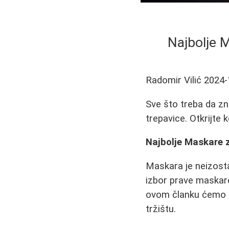
Najbolje M
Radomir Vilić
2024-
Sve što treba da zn
trepavice. Otkrijte 
Najbolje Maskare z
Maskara je neizost
izbor prave maskare
ovom članku ćemo po
tržištu.