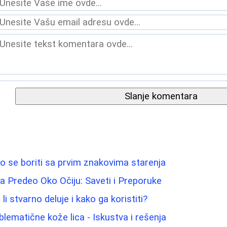
Slanje komentara
ko se boriti sa prvim znakovima starenja
a Predeo Oko Očiju: Saveti i Preporuke
li stvarno deluje i kako ga koristiti?
blematične kože lica - Iskustva i rešenja