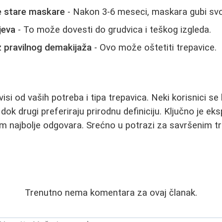
še stare maskare
- Nakon 3-6 meseci, maskara gubi svoj
jeva
- To može dovesti do grudvica i teškog izgleda.
z pravilnog demakijaža
- Ovo može oštetiti trepavice.
isi od vaših potreba i tipa trepavica. Neki korisnici s
k drugi preferiraju prirodnu definiciju. Ključno je eks
am najbolje odgovara. Srećno u potrazi za savršenim t
Trenutno nema komentara za ovaj članak.