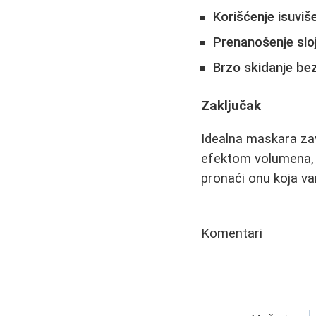
Korišćenje isuvi
Prenanošenje slo
Brzo skidanje be
Zaključak
Idealna maskara zav
efektom volumena, do
pronaći onu koja v
Komentari