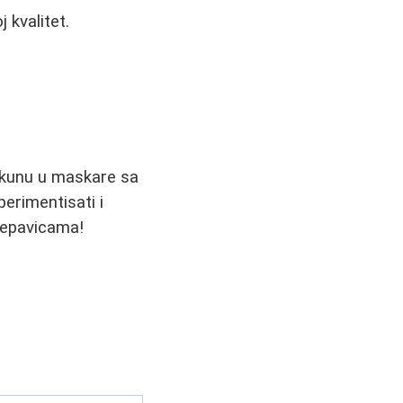
 kvalitet.
e kunu u maskare sa
perimentisati i
repavicama!