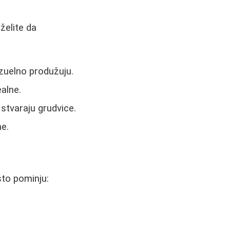
želite da
izuelno produžuju.
alne.
 stvaraju grudvice.
ne.
sto pominju: