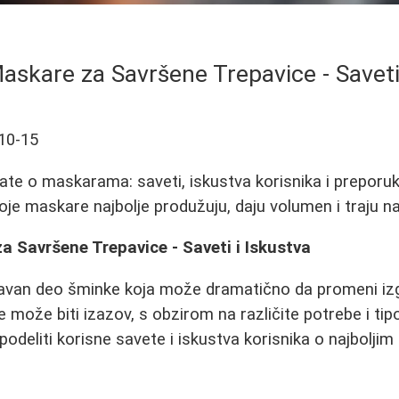
askare za Savršene Trepavice - Saveti
10-15
ate o maskarama: saveti, iskustva korisnika i preporu
koje maskare najbolje produžuju, daju volumen i traju n
a Savršene Trepavice - Saveti i Iskustva
avan deo šminke koja može dramatično da promeni izg
 može biti izazov, s obzirom na različite potrebe i tip
deliti korisne savete i iskustva korisnika o najbolj