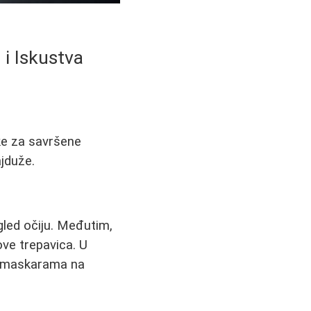
 i Iskustva
ke za savršene
ajduže.
led očiju. Međutim,
ove trepavica. U
im maskarama na