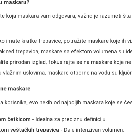
vu maskaru?
te koja maskara vam odgovara, važno je razumeti šta 
ko imate kratke trepavice, potražite maskare koje ih v
ak red trepavica, maskare sa efektom volumena su ide
lite prirodan izgled, fokusirajte se na maskare koje ne
i u vlažnim uslovima, maskare otporne na vodu su ključ
ene maskare
 korisnika, evo nekih od najboljih maskara koje se če
om četkicom
- Idealna za preciznu definiciju.
om veštačkih trepavica
- Daje intenzivan volumen.