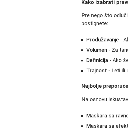
Kako izabrati pra
Pre nego što odluči
postignete:
Produžavanje
- A
Volumen
- Za tan
Definicija
- Ako že
Trajnost
- Leti il
Najbolje preporuč
Na osnovu iskustava
Maskara sa ravn
Maskara sa efekt