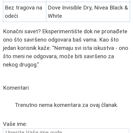
Bez tragova na
Dove Invisible Dry, Nivea Black &
odeći
White
Konačni savet? Eksperimentište dok ne pronađete
ono što savršeno odgovara baš vama. Kao što
jedan korisnik kaže: "Nemaju svi ista iskustva - ono
što meni ne odgovara, može biti savršeno za
nekog drugog."
Komentari
Trenutno nema komentara za ovaj članak.
Vaše ime: