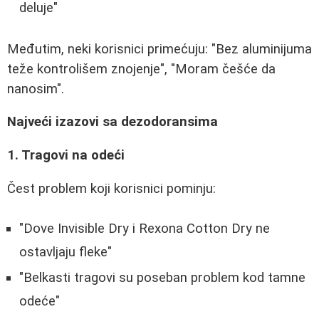
deluje"
Međutim, neki korisnici primećuju: "Bez aluminijuma
teže kontrolišem znojenje", "Moram češće da
nanosim".
Najveći izazovi sa dezodoransima
1. Tragovi na odeći
Čest problem koji korisnici pominju:
"Dove Invisible Dry i Rexona Cotton Dry ne
ostavljaju fleke"
"Belkasti tragovi su poseban problem kod tamne
odeće"