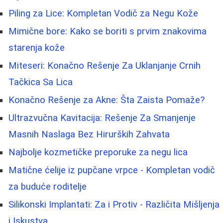
Piling za Lice: Kompletan Vodič za Negu Kože
Mimične bore: Kako se boriti s prvim znakovima
starenja kože
Miteseri: Konačno Rešenje Za Uklanjanje Crnih
Tačkica Sa Lica
Konačno Rešenje za Akne: Šta Zaista Pomaže?
Ultrazvučna Kavitacija: Rešenje Za Smanjenje
Masnih Naslaga Bez Hirurških Zahvata
Najbolje kozmetičke preporuke za negu lica
Matične ćelije iz pupčane vrpce - Kompletan vodič
za buduće roditelje
Silikonski Implantati: Za i Protiv - Različita Mišljenja
i Iskustva