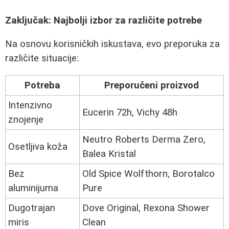
Zaključak: Najbolji izbor za različite potrebe
Na osnovu korisničkih iskustava, evo preporuka za
različite situacije:
Potreba
Preporučeni proizvod
Intenzivno
Eucerin 72h, Vichy 48h
znojenje
Neutro Roberts Derma Zero,
Osetljiva koža
Balea Kristal
Bez
Old Spice Wolfthorn, Borotalco
aluminijuma
Pure
Dugotrajan
Dove Original, Rexona Shower
miris
Clean