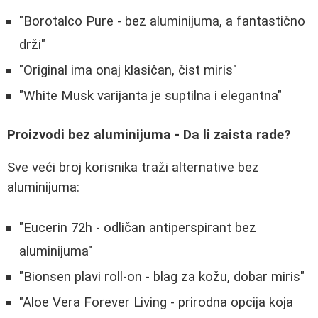
"Borotalco Pure - bez aluminijuma, a fantastično
drži"
"Original ima onaj klasičan, čist miris"
"White Musk varijanta je suptilna i elegantna"
Proizvodi bez aluminijuma - Da li zaista rade?
Sve veći broj korisnika traži alternative bez
aluminijuma:
"Eucerin 72h - odličan antiperspirant bez
aluminijuma"
"Bionsen plavi roll-on - blag za kožu, dobar miris"
"Aloe Vera Forever Living - prirodna opcija koja