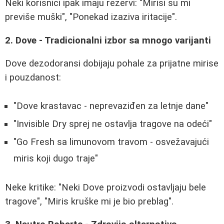
Neki korisnici ipak imaju rezervi: "Mirisi su mi
previše muški", "Ponekad izaziva iritacije".
2. Dove - Tradicionalni izbor sa mnogo varijanti
Dove dezodoransi dobijaju pohale za prijatne mirise
i pouzdanost:
"Dove krastavac - neprevaziđen za letnje dane"
"Invisible Dry sprej ne ostavlja tragove na odeći"
"Go Fresh sa limunovom travom - osvežavajući
miris koji dugo traje"
Neke kritike: "Neki Dove proizvodi ostavljaju bele
tragove", "Miris kruške mi je bio preblag".