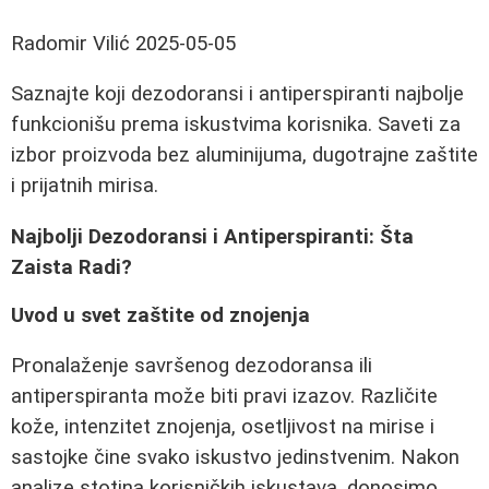
Radomir Vilić
2025-05-05
Saznajte koji dezodoransi i antiperspiranti najbolje
funkcionišu prema iskustvima korisnika. Saveti za
izbor proizvoda bez aluminijuma, dugotrajne zaštite
i prijatnih mirisa.
Najbolji Dezodoransi i Antiperspiranti: Šta
Zaista Radi?
Uvod u svet zaštite od znojenja
Pronalaženje savršenog dezodoransa ili
antiperspiranta može biti pravi izazov. Različite
kože, intenzitet znojenja, osetljivost na mirise i
sastojke čine svako iskustvo jedinstvenim. Nakon
analize stotina korisničkih iskustava, donosimo