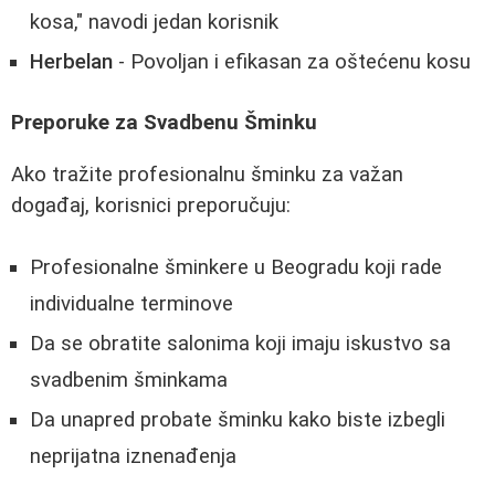
kosa," navodi jedan korisnik
Herbelan
- Povoljan i efikasan za oštećenu kosu
Preporuke za Svadbenu Šminku
Ako tražite profesionalnu šminku za važan
događaj, korisnici preporučuju:
Profesionalne šminkere u Beogradu koji rade
individualne terminove
Da se obratite salonima koji imaju iskustvo sa
svadbenim šminkama
Da unapred probate šminku kako biste izbegli
neprijatna iznenađenja