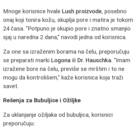
Mnoge korisnice hvale
Lush proizvode
, posebno
onaj koji tonira kožu, skuplja pore i matira je tokom
24 časa. "Potpuno je skupio pore i znatno smanjio
sjaj u naredna 2 dana," navodi jedna od korisnica.
Za one sa izraženim borama na čelu, preporučuju
se preparati marki
Logona
ili
Dr. Hauschka
. "Imam
izražene bore na čelu, previše se mrštim i to ne
mogu da kontrolišem," kaže korisnica koja traži
savet.
Rešenja za Bubuljice i Ožiljke
Za uklanjanje ožiljaka od bubuljica, korisnici
preporučuju: