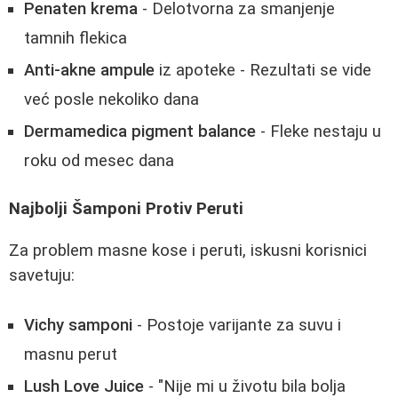
Penaten krema
- Delotvorna za smanjenje
tamnih flekica
Anti-akne ampule
iz apoteke - Rezultati se vide
već posle nekoliko dana
Dermamedica pigment balance
- Fleke nestaju u
roku od mesec dana
Najbolji Šamponi Protiv Peruti
Za problem masne kose i peruti, iskusni korisnici
savetuju:
Vichy samponi
- Postoje varijante za suvu i
masnu perut
Lush Love Juice
- "Nije mi u životu bila bolja