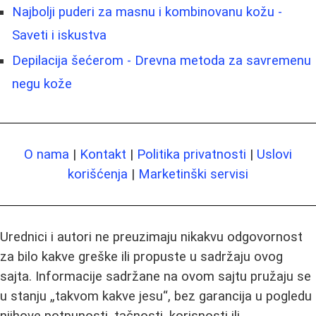
Najbolji puderi za masnu i kombinovanu kožu -
Saveti i iskustva
Depilacija šećerom - Drevna metoda za savremenu
negu kože
O nama
|
Kontakt
|
Politika privatnosti
|
Uslovi
korišćenja
|
Marketinški servisi
Urednici i autori ne preuzimaju nikakvu odgovornost
za bilo kakve greške ili propuste u sadržaju ovog
sajta. Informacije sadržane na ovom sajtu pružaju se
u stanju „takvom kakve jesu“, bez garancija u pogledu
njihove potpunosti, tačnosti, korisnosti ili