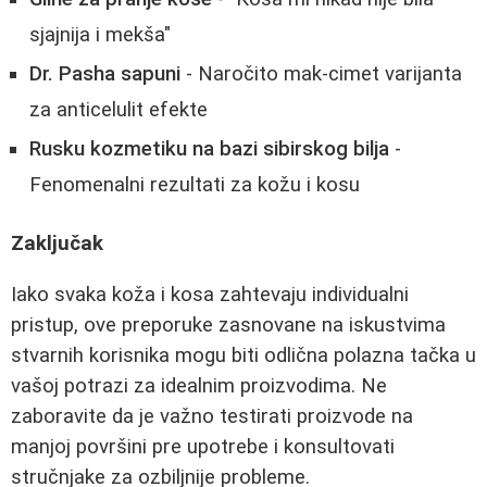
sjajnija i mekša"
Dr. Pasha sapuni
- Naročito mak-cimet varijanta
za anticelulit efekte
Rusku kozmetiku na bazi sibirskog bilja
-
Fenomenalni rezultati za kožu i kosu
Zaključak
Iako svaka koža i kosa zahtevaju individualni
pristup, ove preporuke zasnovane na iskustvima
stvarnih korisnika mogu biti odlična polazna tačka u
vašoj potrazi za idealnim proizvodima. Ne
zaboravite da je važno testirati proizvode na
manjoj površini pre upotrebe i konsultovati
stručnjake za ozbiljnije probleme.