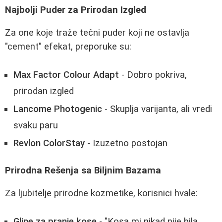
Najbolji Puder za Prirodan Izgled
Za one koje traže tečni puder koji ne ostavlja
"cement" efekat, preporuke su:
Max Factor Colour Adapt
- Dobro pokriva,
prirodan izgled
Lancome Photogenic
- Skuplja varijanta, ali vredi
svaku paru
Revlon ColorStay
- Izuzetno postojan
Prirodna Rešenja sa Biljnim Bazama
Za ljubitelje prirodne kozmetike, korisnici hvale:
Gline za pranje kose
- "Kosa mi nikad nije bila