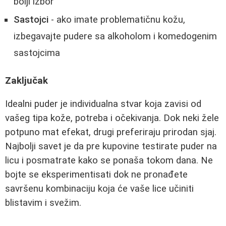
bolji izbor
Sastojci
- ako imate problematičnu kožu,
izbegavajte pudere sa alkoholom i komedogenim
sastojcima
Zaključak
Idealni puder je individualna stvar koja zavisi od
vašeg tipa kože, potreba i očekivanja. Dok neki žele
potpuno mat efekat, drugi preferiraju prirodan sjaj.
Najbolji savet je da pre kupovine testirate puder na
licu i posmatrate kako se ponaša tokom dana. Ne
bojte se eksperimentisati dok ne pronađete
savršenu kombinaciju koja će vaše lice učiniti
blistavim i svežim.