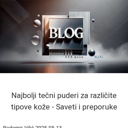
Najbolji tečni puderi za različite
tipove kože - Saveti i preporuke
Radomir Vilić
2025-05-13