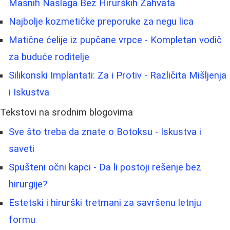
Masnih Naslaga Bez Hirurških Zahvata
Najbolje kozmetičke preporuke za negu lica
Matične ćelije iz pupčane vrpce - Kompletan vodič
za buduće roditelje
Silikonski Implantati: Za i Protiv - Različita Mišljenja
i Iskustva
Tekstovi na srodnim blogovima
Sve što treba da znate o Botoksu - Iskustva i
saveti
Spušteni očni kapci - Da li postoji rešenje bez
hirurgije?
Estetski i hirurški tretmani za savršenu letnju
formu