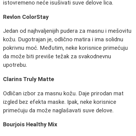
istovremeno neće isušivati suve delove lica.
Revlon ColorStay
Jedan od najhvaljenijih pudera za masnu i mešovitu
kožu. Dugotrajan je, odlično matira i ima solidnu
pokrivnu moć. Međutim, neke korisnice primećuju
da može biti previše težak za svakodnevnu
upotrebu.
Clarins Truly Matte
Odličan izbor za masnu kožu. Daje prirodan mat
izgled bez efekta maske. Ipak, neke korisnice
primećuju da može naglašavati suve delove.
Bourjois Healthy Mix