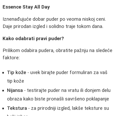
Essence Stay All Day
Iznenađujuće dobar puder po veoma niskoj ceni.
Daje prirodan izgled i solidno traje tokom dana.
Kako odabrati pravi puder?
Prilikom odabira pudera, obratite pažnju na sledeće
faktore:
Tip kože
- uvek birajte puder formuliran za vaš
tip kože
Nijansa
- testirajte puder na vratu ili donjem delu
obraza kako biste pronašli savršeno poklapanje
Tekstura
- za prirodniji izgled, lakše teksture su