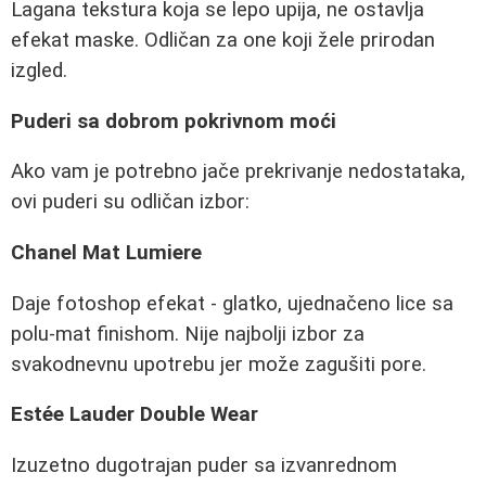
Lagana tekstura koja se lepo upija, ne ostavlja
efekat maske. Odličan za one koji žele prirodan
izgled.
Puderi sa dobrom pokrivnom moći
Ako vam je potrebno jače prekrivanje nedostataka,
ovi puderi su odličan izbor:
Chanel Mat Lumiere
Daje fotoshop efekat - glatko, ujednačeno lice sa
polu-mat finishom. Nije najbolji izbor za
svakodnevnu upotrebu jer može zagušiti pore.
Estée Lauder Double Wear
Izuzetno dugotrajan puder sa izvanrednom