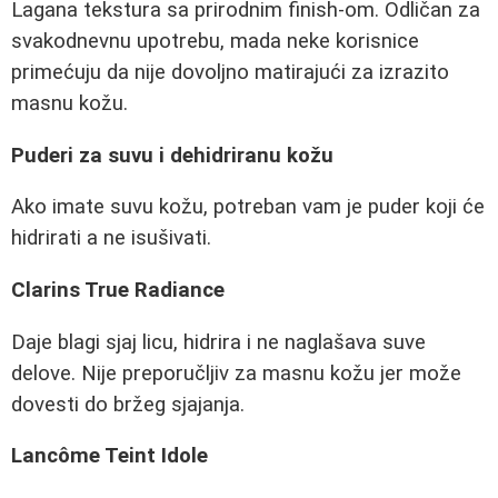
Lagana tekstura sa prirodnim finish-om. Odličan za
svakodnevnu upotrebu, mada neke korisnice
primećuju da nije dovoljno matirajući za izrazito
masnu kožu.
Puderi za suvu i dehidriranu kožu
Ako imate suvu kožu, potreban vam je puder koji će
hidrirati a ne isušivati.
Clarins True Radiance
Daje blagi sjaj licu, hidrira i ne naglašava suve
delove. Nije preporučljiv za masnu kožu jer može
dovesti do bržeg sjajanja.
Lancôme Teint Idole