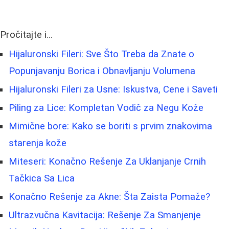
Pročitajte i...
Hijaluronski Fileri: Sve Što Treba da Znate o
Popunjavanju Borica i Obnavljanju Volumena
Hijaluronski Fileri za Usne: Iskustva, Cene i Saveti
Piling za Lice: Kompletan Vodič za Negu Kože
Mimične bore: Kako se boriti s prvim znakovima
starenja kože
Miteseri: Konačno Rešenje Za Uklanjanje Crnih
Tačkica Sa Lica
Konačno Rešenje za Akne: Šta Zaista Pomaže?
Ultrazvučna Kavitacija: Rešenje Za Smanjenje