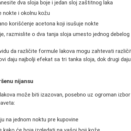
nesite dva sloja boje i jedan sloj zaštitnog laka
e nokte i okolnu kožu
ano korišćenje acetona koji isušuje nokte
oje, razmislite o dva tanja sloja umesto jednog debelog
vidu da različite formule lakova mogu zahtevati različi
vi daju najbolji efekat sa tri tanka sloja, dok drugi daj
ršenu nijansu
 lakova može biti izazovan, posebno uz ogroman izbor k
saveta:
oju na jednom noktu pre kupovine
 kako će boja izgledati na vašoj boji kože