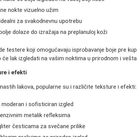
ine nokte vizuelno užim
su idealni za svakodnevnu upotrebu
olje dolaze do izražaja na preplanuloj koži
e testere koji omogućavaju isprobavanje boje pre kupo
ko će lak izgledati na vašim noktima u prirodnom i vešt
re i efekti
astih lakova, popularne su i različite teksture i efekti:
e moderan i sofisticiran izgled
ntenzivnim metalik refleksima
gliter česticama za svečane prilike