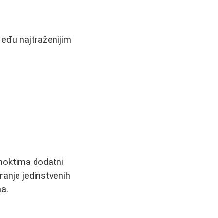
Među najtraženijim
 noktima dodatni
ranje jedinstvenih
ma.