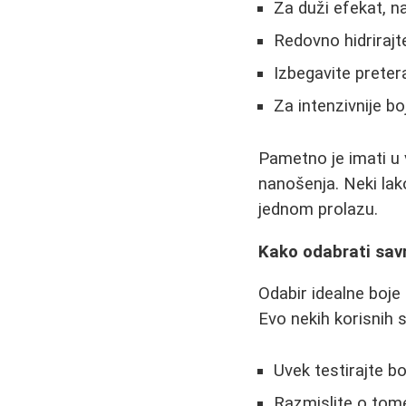
Za duži efekat, na
Redovno hidrirajt
Izbegavite preter
Za intenzivnije b
Pametno je imati u 
nanošenja. Neki lako
jednom prolazu.
Kako odabrati sav
Odabir idealne boje
Evo nekih korisnih 
Uvek testirajte b
Razmislite o tome