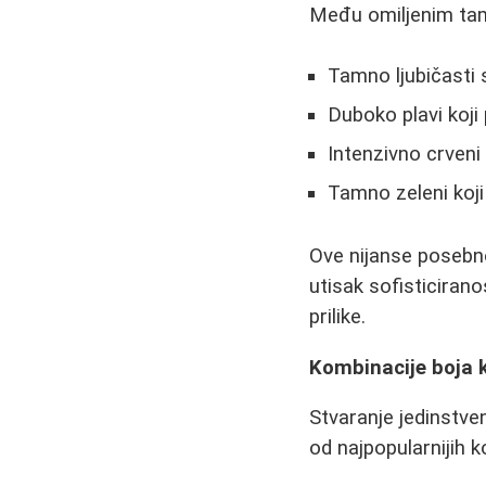
Među omiljenim tam
Tamno ljubičasti 
Duboko plavi koj
Intenzivno crveni
Tamno zeleni koj
Ove nijanse posebno
utisak sofisticiran
prilike.
Kombinacije boja k
Stvaranje jedinstve
od najpopularnijih k