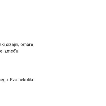
ski dizajni, ombre
eže između
negu. Evo nekoliko