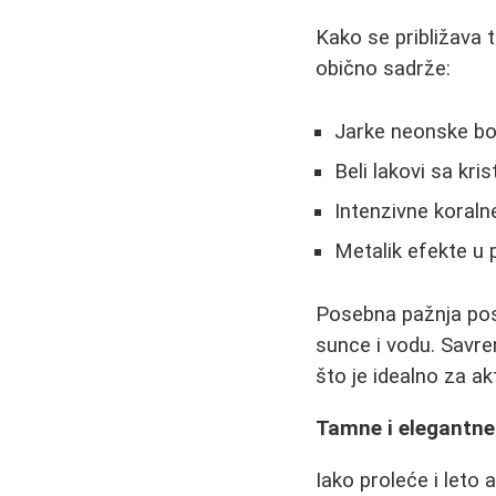
Kako se približava to
obično sadrže:
Jarke neonske boj
Beli lakovi sa kri
Intenzivne koraln
Metalik efekte u 
Posebna pažnja posv
sunce i vodu. Savre
što je idealno za akt
Tamne i elegantne 
Iako proleće i leto 