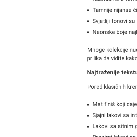
Tamnije nijanse č
Svjetliji tonovi 
Neonske boje najb
Mnoge kolekcije nud
prilika da vidite ka
Najtraženije tekstu
Pored klasičnih krem
Mat finiš koji daj
Sjajni lakovi sa i
Lakovi sa sitnim 