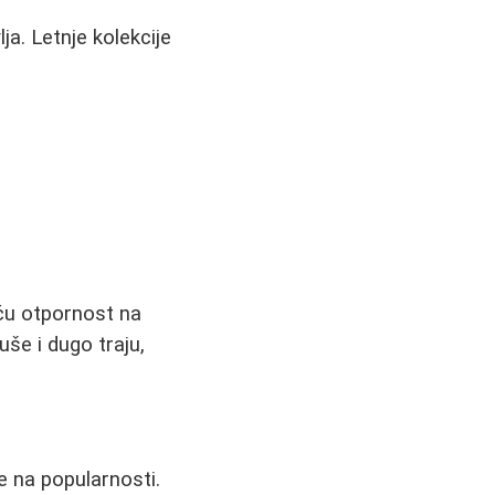
lja. Letnje kolekcije
eću otpornost na
še i dugo traju,
be na popularnosti.