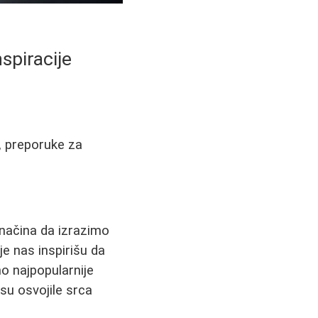
spiracije
a, preporuke za
.
h načina da izrazimo
je nas inspirišu da
o najpopularnije
su osvojile srca