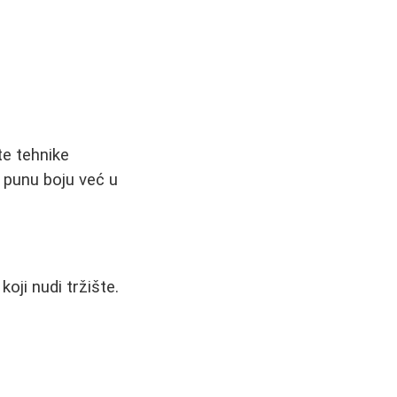
te tehnike
u punu boju već u
oji nudi tržište.