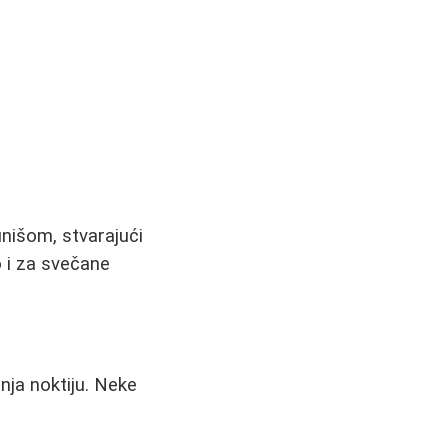
inišom, stvarajući
o i za svečane
nja noktiju. Neke