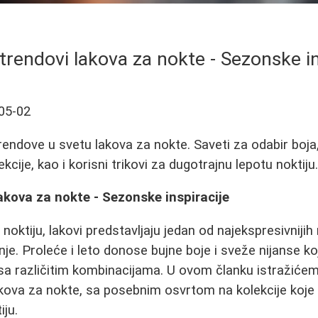
 trendovi lakova za nokte - Sezonske in
05-02
 trendove u svetu lakova za nokte. Saveti za odabir boj
ekcije, kao i korisni trikovi za dugotrajnu lepotu noktiju
lakova za nokte - Sezonske inspiracije
noktiju, lakovi predstavljaju jedan od najekspresivniji
enje. Proleće i leto donose bujne boje i sveže nijanse ko
a različitim kombinacijama. U ovom članku istražićem
kova za nokte, sa posebnim osvrtom na kolekcije koje 
iju.