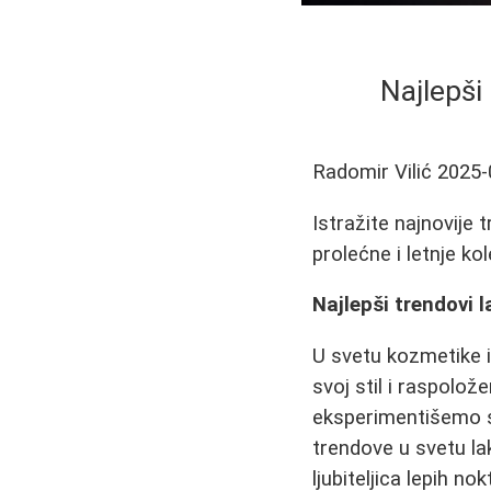
Najlepši
Radomir Vilić
2025-
Istražite najnovije
prolećne i letnje kol
Najlepši trendovi 
U svetu kozmetike i 
svoj stil i raspolož
eksperimentišemo s
trendove u svetu la
ljubiteljica lepih nokt