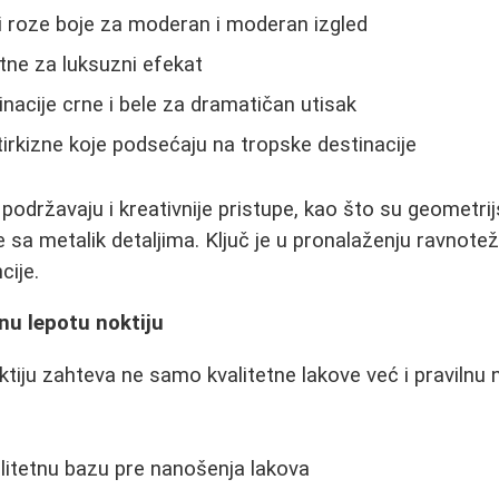
i roze boje za moderan i moderan izgled
atne za luksuzni efekat
acije crne i bele za dramatičan utisak
 tirkizne koje podsećaju na tropske destinacije
podržavaju i kreativnije pristupe, kao što su geometrij
je sa metalik detaljima. Ključ je u pronalaženju ravnot
cije.
nu lepotu noktiju
ktiju zahteva ne samo kvalitetne lakove već i pravilnu 
alitetnu bazu pre nanošenja lakova