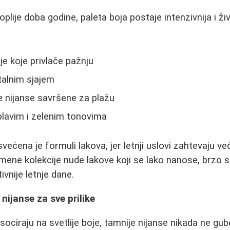
plije doba godine, paleta boja postaje intenzivnija i živ
e koje privlače pažnju
stalnim sjajem
e nijanse savršene za plažu
plavim i zelenim tonovima
ećena je formuli lakova, jer letnji uslovi zahtevaju v
mene kolekcije nude lakove koji se lako nanose, brzo su
ivnije letnje dane.
nijanse za sve prilike
asociraju na svetlije boje, tamnije nijanse nikada ne gu