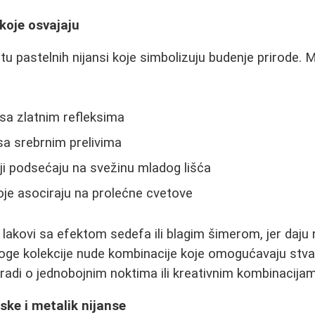
 koje osvajaju
tu pastelnih nijansi koje simbolizuju budenje prirode. 
 sa zlatnim refleksima
 sa srebrnim prelivima
ji podsećaju na svežinu mladog lišća
oje asociraju na prolećne cvetove
lakovi sa efektom sedefa ili blagim šimerom, jer daju
Mnoge kolekcije nude kombinacije koje omogućavaju stva
e radi o jednobojnim noktima ili kreativnim kombinacija
nske i metalik nijanse