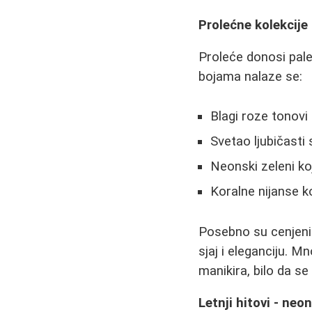
Prolećne kolekcije
Proleće donosi pale
bojama nalaze se:
Blagi roze tonovi
Svetao ljubičasti
Neonski zeleni ko
Koralne nijanse k
Posebno su cenjeni 
sjaj i eleganciju. 
manikira, bilo da s
Letnji hitovi - neo