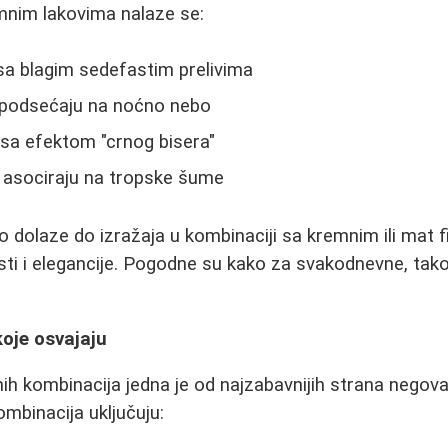
nim lakovima nalaze se:
sa blagim sedefastim prelivima
i podsećaju na noćno nebo
 sa efektom "crnog bisera"
i asociraju na tropske šume
 dolaze do izražaja u kombinaciji sa kremnim ili mat f
osti i elegancije. Pogodne su kako za svakodnevne, tak
oje osvajaju
nih kombinacija jedna je od najzabavnijih strana negova
ombinacija uključuju: