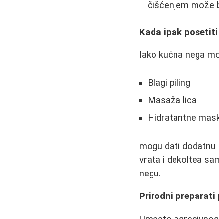
čišćenjem može b
Kada ipak posetit
Iako kućna nega mož
Blagi piling
Masaža lica
Hidratantne mas
mogu dati dodatnu s
vrata i dekoltea sa
negu.
Prirodni preparati 