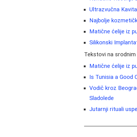
Ultrazvučna Kavit
Najbolje kozmetičk
Matične ćelije iz 
Silikonski Implantat
Tekstovi na srodnim
Matične ćelije iz 
Is Tunisia a Good 
Vodič kroz Beograd
Sladolede
Jutarnji rituali u