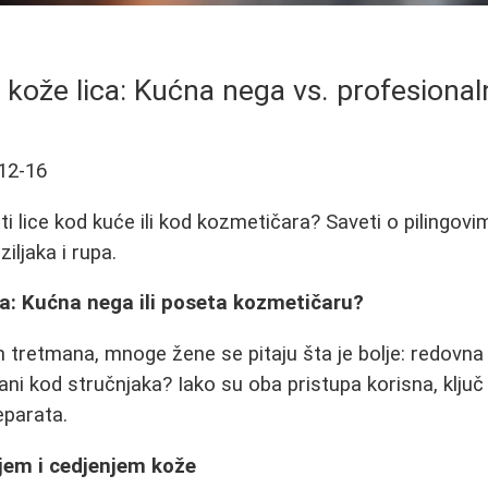
kože lica: Kućna nega vs. profesional
12-16
ati lice kod kuće ili kod kozmetičara? Saveti o pilingo
iljaka i rupa.
a: Kućna nega ili poseta kozmetičaru?
 tretmana, mnoge žene se pitaju šta je bolje: redovna 
ani kod stručnjaka? Iako su oba pristupa korisna, ključ
eparata.
jem i cedjenjem kože