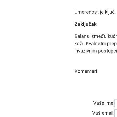
Umerenost je ključ.
Zaključak
Balans između kućne
koži. Kvalitetni pre
invazivnim postupci
Komentari
Vaše ime:
Vaš email: