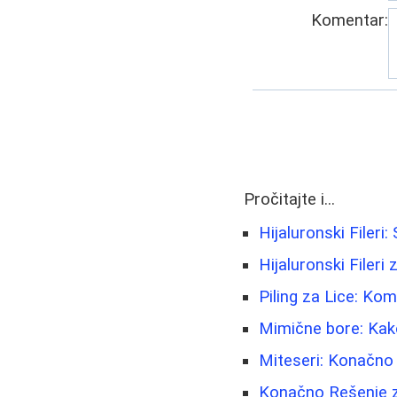
Komentar:
Pročitajte i...
Hijaluronski Filer
Hijaluronski Fileri
Piling za Lice: K
Mimične bore: Kako
Miteseri: Konačno 
Konačno Rešenje z