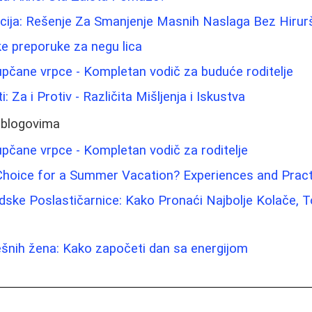
acija: Rešenje Za Smanjenje Masnih Naslaga Bez Hirur
e preporuke za negu lica
pupčane vrpce - Kompletan vodič za buduće roditelje
i: Za i Protiv - Različita Mišljenja i Iskustva
 blogovima
pupčane vrpce - Kompletan vodič za roditelje
Choice for a Summer Vacation? Experiences and Pract
ske Poslastičarnice: Kako Pronaći Najbolje Kolače, To
spešnih žena: Kako započeti dan sa energijom