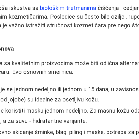
loša iskustva sa
biološkim tretmanima
čišćenja i cedje
nim kozmetičarima. Posledice su često bile oziljci, rup
a je važno istražiti stručnost kozmetičara pre nego št
snova
sa kvalitetnim proizvodima može biti odlična alterna
aru. Evo osnovnih smernica:
e se jednom nedeljno ili jednom u 15 dana, u zavisnost
 od jojobe) su idealne za osetljivu kožu.
 je koristiti masku jednom nedeljno. Za masnu kožu od
 a za suvu - hidratantne varijante.
vno skidanje šminke, blagi piling i maske, potreba za 