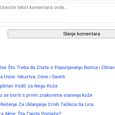
Slanje komentara
i: Sve Što Treba da Znate o Popunjavanju Borica i Obna
 za Usne: Iskustva, Cene i Saveti
ompletan Vodič za Negu Kože
 se boriti s prvim znakovima starenja kože
Rešenje Za Uklanjanje Crnih Tačkica Sa Lica
a Akne: Šta Zaista Pomaže?