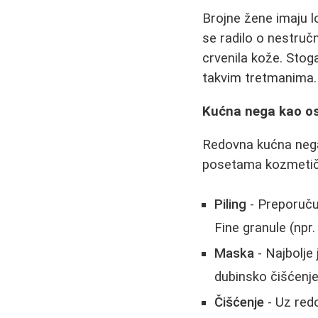
Brojne žene imaju 
se radilo o nestruč
crvenila kože. Stog
takvim tretmanima.
Kućna nega kao o
Redovna kućna nega 
posetama kozmetič
Piling
- Preporučuj
Fine granule (npr.
Maska
- Najbolje
dubinsko čišćenje,
Čišćenje
- Uz redo