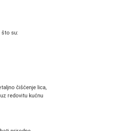
 što su:
aljno čišćenje lica,
 uz redovitu kućnu