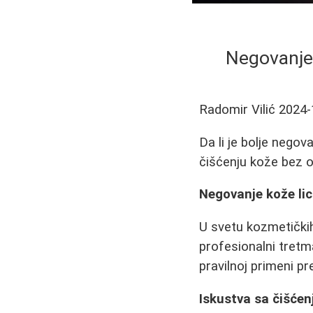
Negovanje 
Radomir Vilić
2024-
Da li je bolje negov
čišćenju kože bez oz
Negovanje kože lic
U svetu kozmetičkih
profesionalni tretm
pravilnoj primeni pr
Iskustva sa čišćen