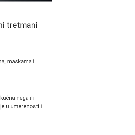
ni tretmani
vima, maskama i
kućna nega ili
 je u umerenosti i