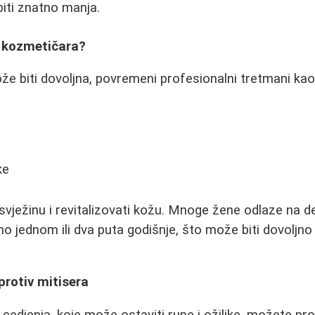
iti znatno manja.
i kozmetičara?
e biti dovoljna, povremeni profesionalni tretmani kao
ke
vježinu i revitalizovati kožu. Mnoge žene odlaze na det
mo jednom ili dva puta godišnje, što može biti dovoljno
protiv mitisera