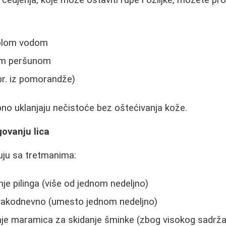
edjenja, koje može ostaviti rupe i ožiljke, možete pro
oplom vodom
nim peršunom
pr. iz pomorandže)
no uklanjaju nečistoće bez oštećivanja kože.
ovanju lica
ju sa tretmanima:
je pilinga (više od jednom nedeljno)
vakodnevno (umesto jednom nedeljno)
je maramica za skidanje šminke (zbog visokog sadrža