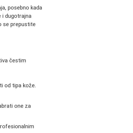
nja, posebno kada
e i dugotrajna
o se prepustite
tiva čestim
i od tipa kože.
abrati one za
profesionalnim