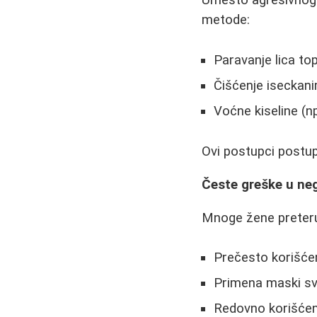
Umesto agresivnog c
metode:
Paravanje lica t
Čišćenje isecka
Voćne kiseline (n
Ovi postupci postup
Česte greške u neg
Mnoge žene preteru
Prečesto korišćen
Primena maski s
Redovno korišćen