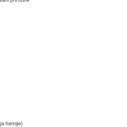
bati prirodne
ja hemije)